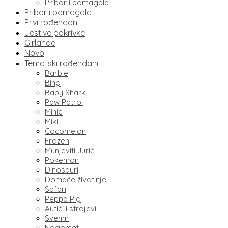
Pribor i pomagala
Pribor i pomagala
Prvi rođendan
Jestive pokrivke
Girlande
Novo
Tematski rođendani
Barbie
Bing
Baby Shark
Paw Patrol
Minie
Miki
Cocomelon
Frozen
Munjeviti Jurić
Pokemon
Dinosauri
Domaće životinje
Safari
Peppa Pig
Autići i strojevi
Svemir
Nogomet