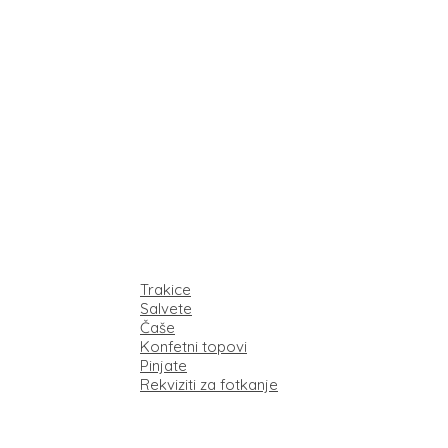
Trakice
Salvete
Čaše
Konfetni topovi
Pinjate
Rekviziti za fotkanje