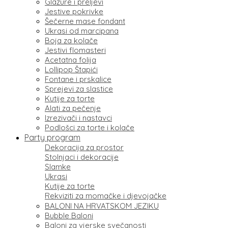
Glazure i preljevi
Jestive pokrivke
Šečerne mase fondant
Ukrasi od marcipana
Boja za kolače
Jestivi flomasteri
Acetatna folija
Lollipop Štapići
Fontane i prskalice
Sprejevi za slastice
Kutije za torte
Alati za pečenje
Izrezivači i nastavci
Podlošci za torte i kolače
Party program
Dekoracija za prostor
Stolnjaci i dekoracije
Slamke
Ukrasi
Kutije za torte
Rekviziti za momačke i djevojačke
BALONI NA HRVATSKOM JEZIKU
Bubble Baloni
Baloni za vjerske svečanosti