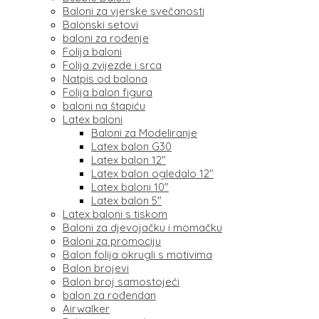
Baloni za vjerske svečanosti
Balonski setovi
baloni za rođenje
Folija baloni
Folija zvijezde i srca
Natpis od balona
Folija balon figura
baloni na štapiću
Latex baloni
Baloni za Modeliranje
Latex balon G30
Latex balon 12″
Latex balon ogledalo 12″
Latex baloni 10″
Latex balon 5″
Latex baloni s tiskom
Baloni za djevojačku i momačku
Baloni za promociju
Balon folija okrugli s motivima
Balon brojevi
Balon broj samostojeći
balon za rođendan
Airwalker