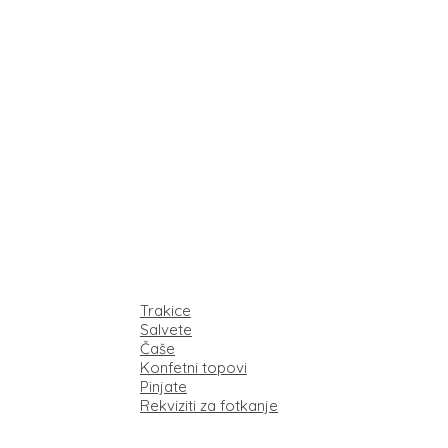
Trakice
Salvete
Čaše
Konfetni topovi
Pinjate
Rekviziti za fotkanje