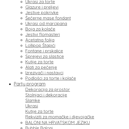
Ukrasi za torte
Glazure i preljevi
Jestive pokrivke
Šečerne mase fondant
Ukrasi od marcipana
Boja za kolače
Jestivi flomasteri
Acetatna folija
Lollipop Štapići
Fontane i prskalice
Sprejevi za slastice
Kutije za torte
Alati za pečenje
Izrezivači i nastavci
Podlošci za torte i kolače
Party program
Dekoracija za prostor
Stolnjaci i dekoracije
Slamke
Ukrasi
Kutije za torte
Rekviziti za momačke i djevojačke
BALONI NA HRVATSKOM JEZIKU
Bubble Baloni