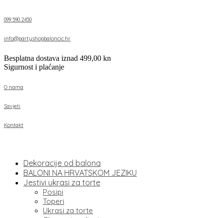
099 590 2450
info@partyshopbaloncic.hr
Besplatna dostava iznad 499,00 kn
Sigurnost i plaćanje
O nama
Savjeti
Kontakt
Dekoracije od balona
BALONI NA HRVATSKOM JEZIKU
Jestivi ukrasi za torte
Posipi
Toperi
Ukrasi za torte