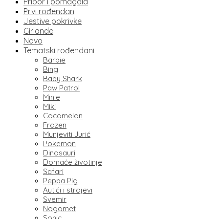
Pribor i pomagala
Prvi rođendan
Jestive pokrivke
Girlande
Novo
Tematski rođendani
Barbie
Bing
Baby Shark
Paw Patrol
Minie
Miki
Cocomelon
Frozen
Munjeviti Jurić
Pokemon
Dinosauri
Domaće životinje
Safari
Peppa Pig
Autići i strojevi
Svemir
Nogomet
Sonic