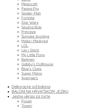
Minecraft
Peppa Pig
Spider-Man
Fortnite
Star Wars
Spužva Bob
Princeze
Šumske životinje
Maša i Medvjed
LOL
Lilo i Stitch
My Little Pony
Betmen
Gabby’s Dollhouse
Blue’s Clues
Super Mario
Avengers
Dekoracije od balona
BALONI NA HRVATSKOM JEZIKU
Jestivi ukrasi za torte
Posipi
Toperi