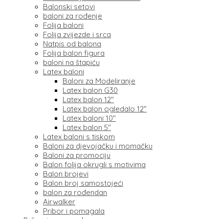
Balonski setovi
baloni za rođenje
Folija baloni
Folija zvijezde i srca
Natpis od balona
Folija balon figura
baloni na štapiću
Latex baloni
Baloni za Modeliranje
Latex balon G30
Latex balon 12″
Latex balon ogledalo 12″
Latex baloni 10″
Latex balon 5″
Latex baloni s tiskom
Baloni za djevojačku i momačku
Baloni za promociju
Balon folija okrugli s motivima
Balon brojevi
Balon broj samostojeći
balon za rođendan
Airwalker
Pribor i pomagala