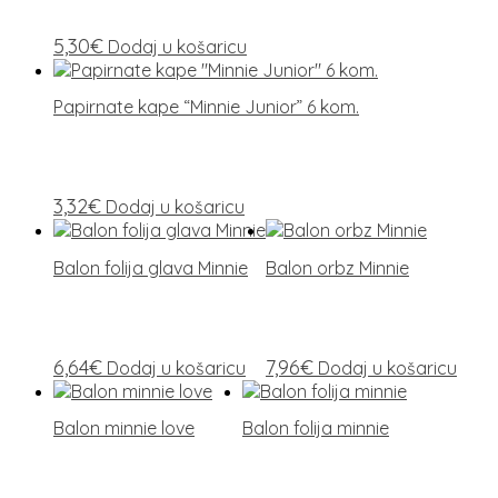
5,30
€
Dodaj u košaricu
Papirnate kape “Minnie Junior” 6 kom.
3,32
€
Dodaj u košaricu
Balon folija glava Minnie
Balon orbz Minnie
6,64
€
7,96
€
Dodaj u košaricu
Dodaj u košaricu
Balon minnie love
Balon folija minnie