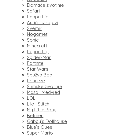
Domaće životinje
Safari
Peppa Pig
Autići i strojevi
Svemir
Nogomet
Sonic
Minecraft
Peppa Pig
Spider-Man
Fortnite
Star Wars
Spužva Bob
Princeze
Šumske životinje
Maša i Medvjed
LOL
Lilo i Stitch
My Little Pony
Betmen
Gabby’s Dollhouse
Blue’s Clues
Super Mario