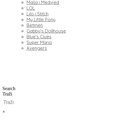
Maša i Medvjed
LOL
Lilo i Stitch
My Little Pony
Betmen
Gabby’s Dollhouse
Blue’s Clues
Super Mario
Avengers
Search
Traži
×
0,00
€
0
Cart