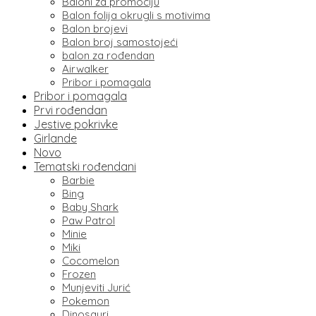
Baloni za promociju
Balon folija okrugli s motivima
Balon brojevi
Balon broj samostojeći
balon za rođendan
Airwalker
Pribor i pomagala
Pribor i pomagala
Prvi rođendan
Jestive pokrivke
Girlande
Novo
Tematski rođendani
Barbie
Bing
Baby Shark
Paw Patrol
Minie
Miki
Cocomelon
Frozen
Munjeviti Jurić
Pokemon
Dinosauri