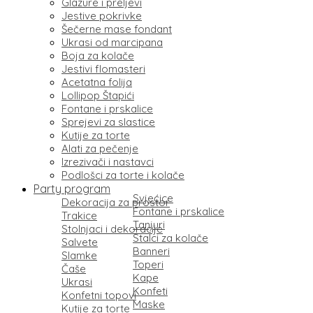
Glazure i preljevi
Jestive pokrivke
Šečerne mase fondant
Ukrasi od marcipana
Boja za kolače
Jestivi flomasteri
Acetatna folija
Lollipop Štapići
Fontane i prskalice
Sprejevi za slastice
Kutije za torte
Alati za pečenje
Izrezivači i nastavci
Podlošci za torte i kolače
Party program
Svjećice
Dekoracija za prostor
Fontane i prskalice
Trakice
Tanjuri
Stolnjaci i dekoracije
Stalci za kolače
Salvete
Banneri
Slamke
Toperi
Čaše
Kape
Ukrasi
Konfeti
Konfetni topovi
Maske
Kutije za torte