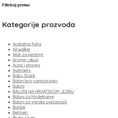
Filtriraj prema:
Kategorije prozvoda
Acetatna folija
Airwalker
Alati za pečenje
Arome i okusi
Autići i strojevi
Avengers
Baby Shark
Balon broj samostojeći
Baloni
BALONI NA HRVATSKOM JEZIKU
Baloni za Modeliranje
Baloni za vjerske svečanosti
Barbie
Betmen
Blue's Clues