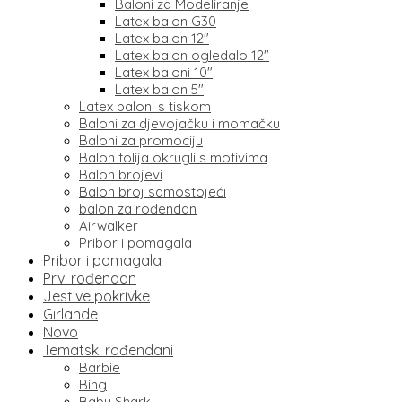
Baloni za Modeliranje
Latex balon G30
Latex balon 12″
Latex balon ogledalo 12″
Latex baloni 10″
Latex balon 5″
Latex baloni s tiskom
Baloni za djevojačku i momačku
Baloni za promociju
Balon folija okrugli s motivima
Balon brojevi
Balon broj samostojeći
balon za rođendan
Airwalker
Pribor i pomagala
Pribor i pomagala
Prvi rođendan
Jestive pokrivke
Girlande
Novo
Tematski rođendani
Barbie
Bing
Baby Shark