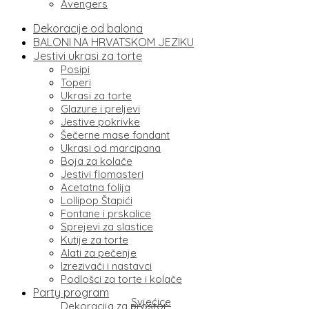
Avengers
Dekoracije od balona
BALONI NA HRVATSKOM JEZIKU
Jestivi ukrasi za torte
Posipi
Toperi
Ukrasi za torte
Glazure i preljevi
Jestive pokrivke
Šečerne mase fondant
Ukrasi od marcipana
Boja za kolače
Jestivi flomasteri
Acetatna folija
Lollipop Štapići
Fontane i prskalice
Sprejevi za slastice
Kutije za torte
Alati za pečenje
Izrezivači i nastavci
Podlošci za torte i kolače
Party program
Svjećice
Dekoracija za prostor