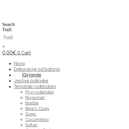
Search
Traži
×
0,00
€
0
Cart
Novo
Dekoracije od balona
Girlande
Jestive pokrivke
Tematski rođendani
Prvi rođendan
Nogomet
Barbie
Blue’s Clues
Sonic
Cocomelon
Safari