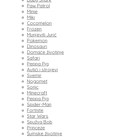
Paw Patrol
Minie
Miki
Cocomelon
Frozen
Munjeviti Jurić
Pokemon
Dinosauri
Domaće životinje
Safari
Peppa Pig
Autići i strojevi
Svemir
Nogomet
Sonic
Minecraft
Peppa Pig
Spider-Man
Fortnite
Star Wars
Spužva Bob
Princeze
Šumske životinje