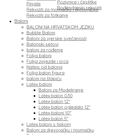
Pozivnice i čestitke
Pinjate
Rođendanski rekviziti
Rekviziti za momačke i djevojačke
Rekviziti za fotkanje
Baloni
BALONI NA HRVATSKOM JEZIKU
Bubble Baloni
Baloni za vjerske svečanosti
Balonski setovi
baloni za rođenje
Folija baloni
Folija zvijezde i srca
Natpis od balona
Folija balon figura
baloni na štapiću
Latex baloni
Baloni za Modeliranje
Latex balon G30
Latex balon 12″
Latex balon ogledalo 12″
Latex baloni 10″
Latex balon 5″
Latex baloni s tiskom
Baloni za djevojačku i momačku