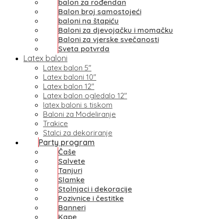
balon za rođendan
Balon broj samostojeći
baloni na štapiću
Baloni za djevojačku i momačku
Baloni za vjerske svečanosti
Sveta potvrda
Latex baloni
Latex balon 5″
Latex baloni 10″
Latex balon 12″
Latex balon ogledalo 12″
latex baloni s tiskom
Baloni za Modeliranje
Trakice
Stalci za dekoriranje
Party program
Čaše
Salvete
Tanjuri
Slamke
Stolnjaci i dekoracije
Pozivnice i čestitke
Banneri
Kape