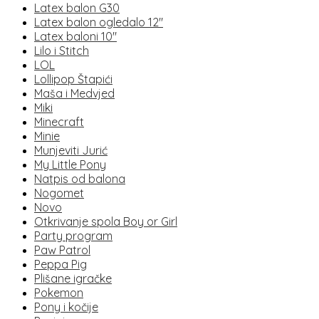
Latex balon G30
Latex balon ogledalo 12"
Latex baloni 10"
Lilo i Stitch
LOL
Lollipop Štapići
Maša i Medvjed
Miki
Minecraft
Minie
Munjeviti Jurić
My Little Pony
Natpis od balona
Nogomet
Novo
Otkrivanje spola Boy or Girl
Party program
Paw Patrol
Peppa Pig
Plišane igračke
Pokemon
Pony i kočije