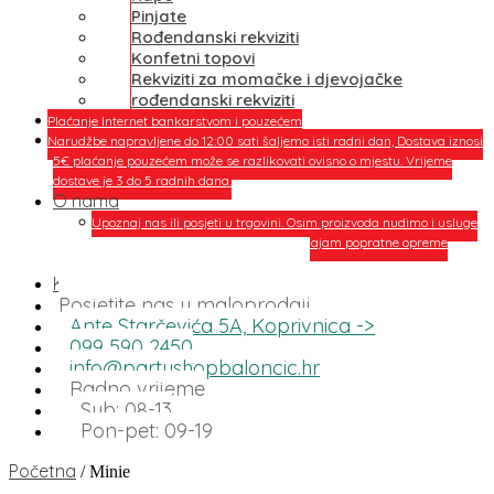
Pinjate
Rođendanski rekviziti
Konfetni topovi
Rekviziti za momačke i djevojačke
rođendanski rekviziti
Plaćanje Internet bankarstvom i pouzećem
Narudžbe napravljene do 12:00 sati šaljemo isti radni dan, Dostava iznosi
5€ plaćanje pouzećem može se razlikovati ovisno o mjestu. Vrijeme
dostave je 3 do 5 radnih dana.
O nama
Upoznaj nas ili posjeti u trgovini. Osim proizvoda nudimo i usluge
dekoriranja interijera i eksterija te najam popratne opreme
O nama
Kontakt
Posjetite nas u maloprodaji
Ante Starčevića 5A, Koprivnica ->
099 590 2450
info@partyshopbaloncic.hr
Radno vrijeme
Sub: 08-13
Pon-pet: 09-19
Početna
/ Minie