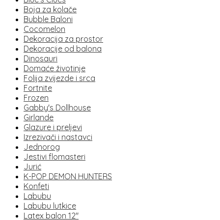
Boja za kolače
Bubble Baloni
Cocomelon
Dekoracija za prostor
Dekoracije od balona
Dinosauri
Domaće životinje
Folija zvijezde i srca
Fortnite
Frozen
Gabby's Dollhouse
Girlande
Glazure i preljevi
Izrezivači i nastavci
Jednorog
Jestivi flomasteri
Jurić
K-POP DEMON HUNTERS
Konfeti
Labubu
Labubu lutkice
Latex balon 12"