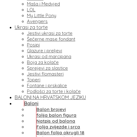
Maša i Medvjed
LOL
My Little Pony
Avengers
Ukrasi za torte
Jestivi ukrasi za torte
Šečerne mase fondant
Posipi
Glazure i preljevi
Ukrasi od marcipana
Boja za kolače
Sprejevi za slastice
Jestivi flomasteri
Toperi
Fontane i prskalice
Podlošci za torte i kolače
BALONI NA HRVATSKOM JEZIKU
Baloni
Balon brojevi
folija balon figura
Natpis od balona
Folija zvijezde i srca
Balon folija okrugli 18