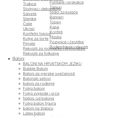
Fontane i prskalice
Trakice
Tanjuri
Stolnjaci i dekoracije
Stalci za kolače
Salvete
Banneri
Slamke
Toperi
Čaše
Kape
Ukrasi
Konfeti
Konfetni topovi
Maske
Kutije za torte
Pozivnice i čestitke
Pinjate
Rođendanski rekviziti
Rekviziti za momačke i djevojačke
Rekviziti za fotkanje
Baloni
BALONI NA HRVATSKOM JEZIKU
Bubble Baloni
Baloni za vjerske svečanosti
Balonski setovi
baloni za rođenje
Folija baloni
Folija zvijezde i srca
Natpis od balona
Folija balon figura
baloni na štapiću
Latex baloni