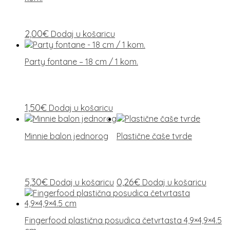
2,00
€
Dodaj u košaricu
Party fontane – 18 cm / 1 kom.
1,50
€
Dodaj u košaricu
Minnie balon jednorog
Plastične čaše tvrde
5,30
€
0,26
€
Dodaj u košaricu
Dodaj u košaricu
Fingerfood plastična posudica četvrtasta 4,9×4,9×4.5