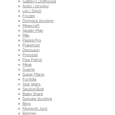
Gabby’s Dollhouse
Autići i strojevi
Lilo i Stitch
Frozen
Domaće životinje
Minecraft
Spider-Man
Miki
Peppa Pig
Pokemon
Dinosauri
Princeze
Paw Patrol
Minie
Svemir
Super Mario
Fortnite
Star Wars
Spužva Bob
Baby Shark
Šumske životinje
Bing
Munjeviti Jurić
Betmen