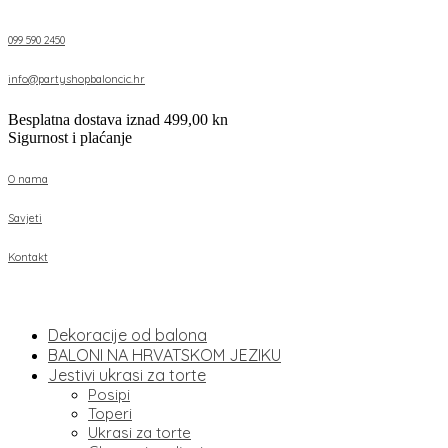
099 590 2450
info@partyshopbaloncic.hr
Besplatna dostava iznad 499,00 kn
Sigurnost i plaćanje
O nama
Savjeti
Kontakt
Dekoracije od balona
BALONI NA HRVATSKOM JEZIKU
Jestivi ukrasi za torte
Posipi
Toperi
Ukrasi za torte