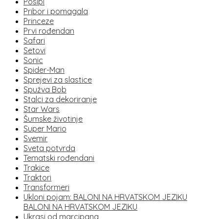
Posipi
Pribor i pomagala
Princeze
Prvi rođendan
Safari
Setovi
Sonic
Spider-Man
Sprejevi za slastice
Spužva Bob
Stalci za dekoriranje
Star Wars
Šumske životinje
Super Mario
Svemir
Sveta potvrda
Tematski rođendani
Trakice
Traktori
Transformeri
Ukloni pojam: BALONI NA HRVATSKOM JEZIKU
BALONI NA HRVATSKOM JEZIKU
Ukrasi od marcipana