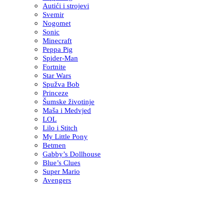
Autići i strojevi
Svemir
Nogomet
Sonic
Minecraft
Peppa Pig
Spider-Man
Fortnite
Star Wars
Spužva Bob
Princeze
Šumske životinje
Maša i Medvjed
LOL
Lilo i Stitch
My Little Pony
Betmen
Gabby’s Dollhouse
Blue’s Clues
Super Mario
Avengers