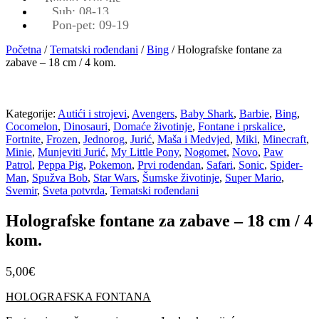
Sub: 08-13
Pon-pet: 09-19
Početna
/
Tematski rođendani
/
Bing
/ Holografske fontane za
zabave – 18 cm / 4 kom.
Kategorije:
Autići i strojevi
,
Avengers
,
Baby Shark
,
Barbie
,
Bing
,
Cocomelon
,
Dinosauri
,
Domaće životinje
,
Fontane i prskalice
,
Fortnite
,
Frozen
,
Jednorog
,
Jurić
,
Maša i Medvjed
,
Miki
,
Minecraft
,
Minie
,
Munjeviti Jurić
,
My Little Pony
,
Nogomet
,
Novo
,
Paw
Patrol
,
Peppa Pig
,
Pokemon
,
Prvi rođendan
,
Safari
,
Sonic
,
Spider-
Man
,
Spužva Bob
,
Star Wars
,
Šumske životinje
,
Super Mario
,
Svemir
,
Sveta potvrda
,
Tematski rođendani
Holografske fontane za zabave – 18 cm / 4
kom.
5,00
€
HOLOGRAFSKA FONTANA