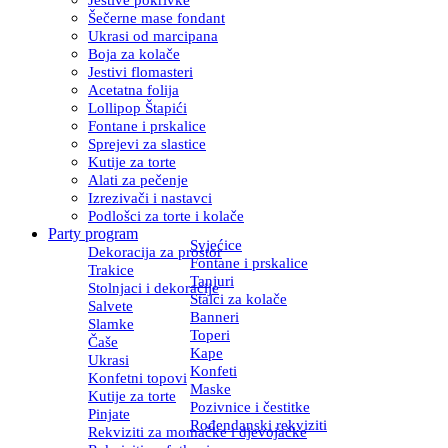
Šečerne mase fondant
Ukrasi od marcipana
Boja za kolače
Jestivi flomasteri
Acetatna folija
Lollipop Štapići
Fontane i prskalice
Sprejevi za slastice
Kutije za torte
Alati za pečenje
Izrezivači i nastavci
Podlošci za torte i kolače
Party program
Svjećice
Dekoracija za prostor
Fontane i prskalice
Trakice
Tanjuri
Stolnjaci i dekoracije
Stalci za kolače
Salvete
Banneri
Slamke
Toperi
Čaše
Kape
Ukrasi
Konfeti
Konfetni topovi
Maske
Kutije za torte
Pozivnice i čestitke
Pinjate
Rođendanski rekviziti
Rekviziti za momačke i djevojačke