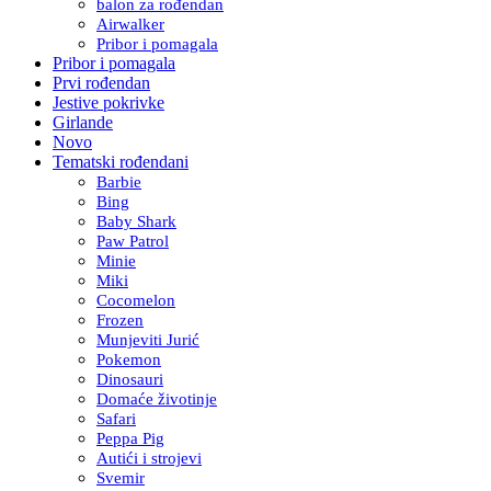
balon za rođendan
Airwalker
Pribor i pomagala
Pribor i pomagala
Prvi rođendan
Jestive pokrivke
Girlande
Novo
Tematski rođendani
Barbie
Bing
Baby Shark
Paw Patrol
Minie
Miki
Cocomelon
Frozen
Munjeviti Jurić
Pokemon
Dinosauri
Domaće životinje
Safari
Peppa Pig
Autići i strojevi
Svemir