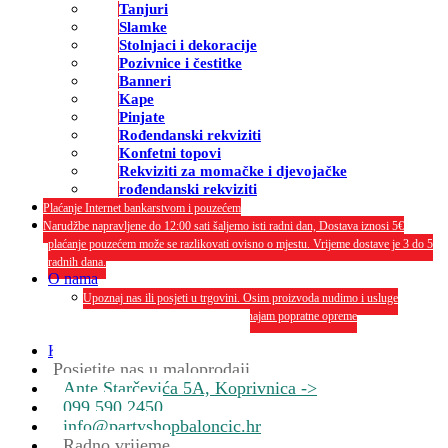
Tanjuri
Slamke
Stolnjaci i dekoracije
Pozivnice i čestitke
Banneri
Kape
Pinjate
Rođendanski rekviziti
Konfetni topovi
Rekviziti za momačke i djevojačke
rođendanski rekviziti
Plaćanje Internet bankarstvom i pouzećem
Narudžbe napravljene do 12:00 sati šaljemo isti radni dan, Dostava iznosi 5€
plaćanje pouzećem može se razlikovati ovisno o mjestu. Vrijeme dostave je 3 do 5
radnih dana.
O nama
Upoznaj nas ili posjeti u trgovini. Osim proizvoda nudimo i usluge
dekoriranja interijera i eksterija te najam popratne opreme
O nama
Kontakt
Posjetite nas u maloprodaji
Ante Starčevića 5A, Koprivnica ->
099 590 2450
info@partyshopbaloncic.hr
Radno vrijeme