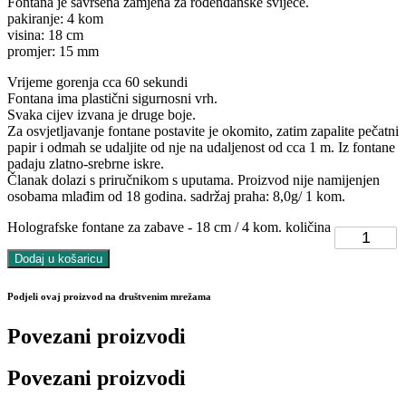
Fontana je savršena zamjena za rođendanske svijeće.
pakiranje: 4 kom
visina: 18 cm
promjer: 15 mm
Vrijeme gorenja cca 60 sekundi
Fontana ima plastični sigurnosni vrh.
Svaka cijev izvana je druge boje.
Za osvjetljavanje fontane postavite je okomito, zatim zapalite pečatni
papir i odmah se udaljite od nje na udaljenost od cca 1 m. Iz fontane
padaju zlatno-srebrne iskre.
Članak dolazi s priručnikom s uputama. Proizvod nije namijenjen
osobama mlađim od 18 godina. sadržaj praha: 8,0g/ 1 kom.
Holografske fontane za zabave - 18 cm / 4 kom. količina
Dodaj u košaricu
Podjeli ovaj proizvod na društvenim mrežama
Povezani proizvodi
Povezani proizvodi