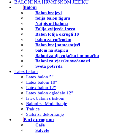
BALONI NA HRVATSKOM JEZIKU
Baloni
Balon brojevi
folija balon figura
Natpis od balona
Folija zvijezde i srca
Balon folija okrugli 18
balon za rođendan
Balon broj samostojeći
baloni na štapiću
Baloni za djevojačku i momačku
Baloni za vjerske svečanosti
Sveta potvrda
Latex baloni
Latex balon 5″
Latex baloni 10″
Latex balon 12″
Latex balon ogledalo 12″
latex baloni s tiskom
Baloni za Modeliranje
Trakice
Stalci za dekoriranje
Party program
Čaše
Salvete