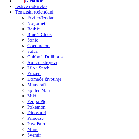
Girlande
Jestive pokrivke
Tematski rođendani
Prvi rođendan
Nogomet
Barbie
Blue’s Clues
Sonic
Cocomelon
Safari
Gabby’s Dollhouse
Autići i strojevi
Lilo i Stitch
Frozen
Domaće životinje
Minecraft
Spider-Man
Miki
Peppa Pig
Pokemon
Dinosauri
Princeze
Paw Patrol
Minie
Svemir