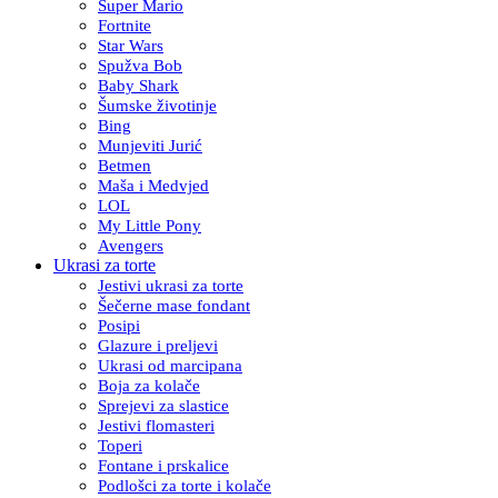
Super Mario
Fortnite
Star Wars
Spužva Bob
Baby Shark
Šumske životinje
Bing
Munjeviti Jurić
Betmen
Maša i Medvjed
LOL
My Little Pony
Avengers
Ukrasi za torte
Jestivi ukrasi za torte
Šečerne mase fondant
Posipi
Glazure i preljevi
Ukrasi od marcipana
Boja za kolače
Sprejevi za slastice
Jestivi flomasteri
Toperi
Fontane i prskalice
Podlošci za torte i kolače