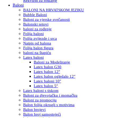
Rekviziti za fotkanje
Baloni
BALONI NA HRVATSKOM JEZIKU
Bubble Baloni
Baloni za vjerske svečanosti
Balonski setovi
baloni za rođenje
Folija baloni
Folija zvijezde i srca
Natpis od balona
Folija balon figura
baloni na štapiću
Latex baloni
Baloni za Modeliranje
Latex balon G30
Latex balon 12″
Latex balon ogledalo 12″
Latex baloni 10″
Latex balon 5″
Latex baloni s tiskom
Baloni za djevojačku i momačku
Baloni za promociju
Balon folija okrugli s motivima
Balon brojevi
Balon broj samostojeći