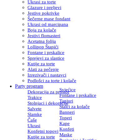
Ukrasi za torte
Glazure i preljevi
Jestive pokrivke
Šečerne mase fondant
Ukrasi od marcipana
Boja za kolače
Jestivi flomasteri
Acetatna folija
Lollipop Štapići
Fontane i prskalice
Sprejevi za slastice
Kutije za torte
Alati za pečenje
Izrezivači i nastavci
Podlošci za torte i kolače
Party program
Svjećice
Dekoracija za prostor
Fontane i prskalice
Trakice
Tanjuri
Stolnjaci i dekoracije
Stalci za kolače
Salvete
Banneri
Slamke
Toperi
Čaše
Kape
Ukrasi
Konfeti
Konfetni topovi
Maske
Kutije za torte