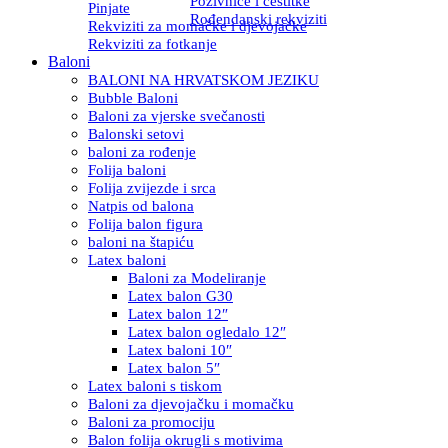
Pozivnice i čestitke
Pinjate
Rođendanski rekviziti
Rekviziti za momačke i djevojačke
Rekviziti za fotkanje
Baloni
BALONI NA HRVATSKOM JEZIKU
Bubble Baloni
Baloni za vjerske svečanosti
Balonski setovi
baloni za rođenje
Folija baloni
Folija zvijezde i srca
Natpis od balona
Folija balon figura
baloni na štapiću
Latex baloni
Baloni za Modeliranje
Latex balon G30
Latex balon 12″
Latex balon ogledalo 12″
Latex baloni 10″
Latex balon 5″
Latex baloni s tiskom
Baloni za djevojačku i momačku
Baloni za promociju
Balon folija okrugli s motivima