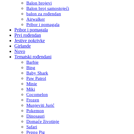
Balon brojevi
Balon broj samostojeći
balon za rođendan
Airwalker
Pribor i pomagala
Pribor i pomagala
Prvi rođendan
Jestive pokrivke
Girlande
Novo
Tematski rođendani
Barbie
Bing
Baby Shark
Paw Patrol
Minie
Miki
Cocomelon
Frozen
Munjeviti Jurić
Pokemon
Dinosauri
Domaće životinje
Safari
Peppa Pig