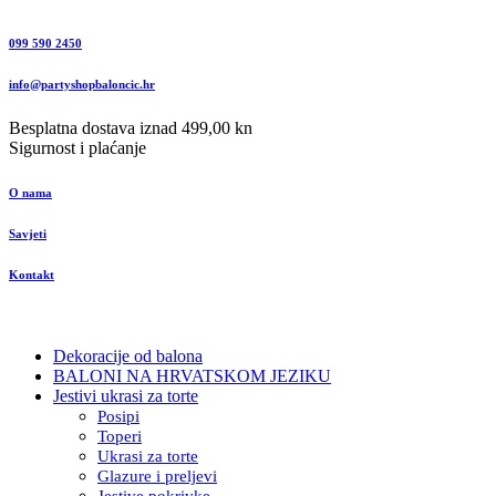
099 590 2450
info@partyshopbaloncic.hr
Besplatna dostava iznad 499,00 kn
Sigurnost i plaćanje
O nama
Savjeti
Kontakt
Dekoracije od balona
BALONI NA HRVATSKOM JEZIKU
Jestivi ukrasi za torte
Posipi
Toperi
Ukrasi za torte
Glazure i preljevi
Jestive pokrivke