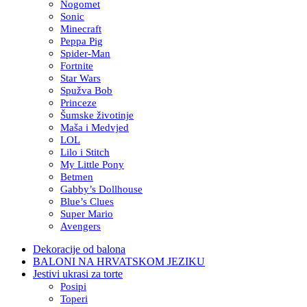
Nogomet
Sonic
Minecraft
Peppa Pig
Spider-Man
Fortnite
Star Wars
Spužva Bob
Princeze
Šumske životinje
Maša i Medvjed
LOL
Lilo i Stitch
My Little Pony
Betmen
Gabby’s Dollhouse
Blue’s Clues
Super Mario
Avengers
Dekoracije od balona
BALONI NA HRVATSKOM JEZIKU
Jestivi ukrasi za torte
Posipi
Toperi