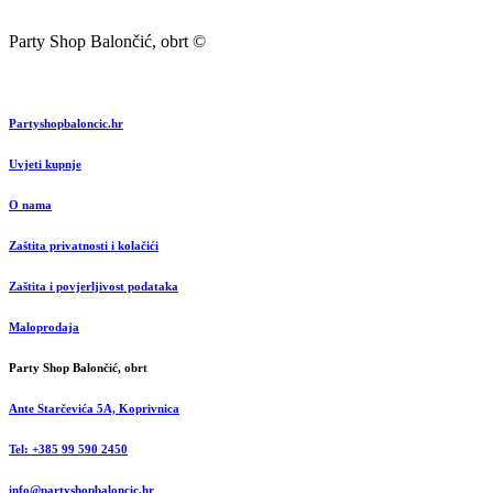
Party Shop Balončić, obrt ©
Partyshopbaloncic.hr
Uvjeti kupnje
O nama
Zaštita privatnosti i kolačići
Zaštita i povjerljivost podataka
Maloprodaja
Party Shop Balončić, obrt
Ante Starčevića 5A, Koprivnica
Tel: +385 99 590 2450
info@partyshopbaloncic.hr