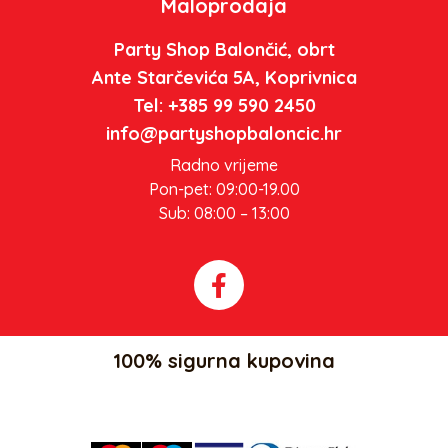
Maloprodaja
Party Shop Balončić, obrt
Ante Starčevića 5A, Koprivnica
Tel: +385 99 590 2450
info@partyshopbaloncic.hr
Radno vrijeme
Pon-pet: 09:00-19.00
Sub: 08:00 – 13:00
100% sigurna kupovina