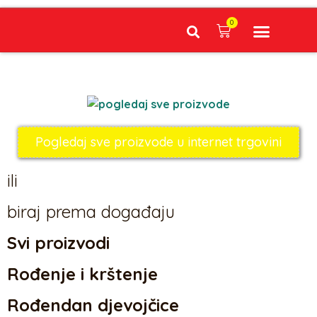
0
Narudžbe napravljene do 12:00 sati šaljemo isti radni dan, Dostava iznosi 5€ plaćanje pouzećem može se razlikovati ovisno o mjestu. Vrijeme dostave je 3 do 5 radnih dana.
Pogledaj sve proizvode u internet trgovini
ili
biraj prema događaju
Svi proizvodi
Rođenje i krštenje
Rođendan djevojčice