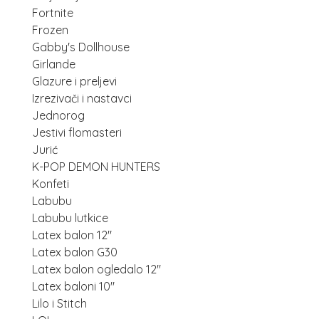
Fortnite
Frozen
Gabby's Dollhouse
Girlande
Glazure i preljevi
Izrezivači i nastavci
Jednorog
Jestivi flomasteri
Jurić
K-POP DEMON HUNTERS
Konfeti
Labubu
Labubu lutkice
Latex balon 12"
Latex balon G30
Latex balon ogledalo 12"
Latex baloni 10"
Lilo i Stitch