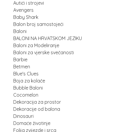
Autići i strojevi
Avengers
Baby Shark
Balon broj samostojeći
Baloni
BALONI NA HRVATSKOM JEZIKU
Baloni za Modeliranje
Baloni za vjerske svečanosti
Barbie
Betmen
Blue's Clues
Boja za kolače
Bubble Baloni
Cocomelon
Dekoracija za prostor
Dekoracije od balona
Dinosauri
Domaće životinje
Folija zvijezde i srca