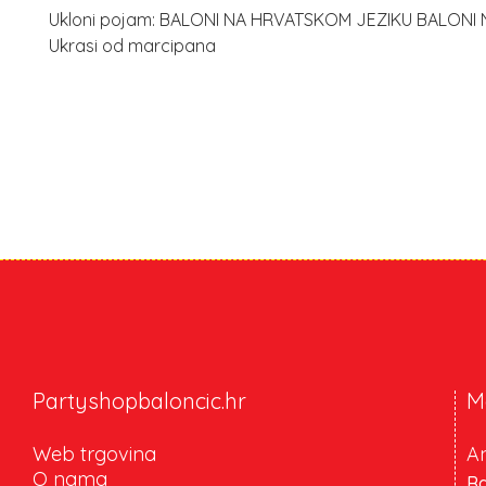
Ukloni pojam: BALONI NA HRVATSKOM JEZIKU BALONI
Ukrasi od marcipana
Partyshopbaloncic.hr
M
Web trgovina
An
O nama
Ra