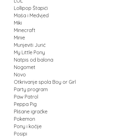
LOL
Lollipop Štapići
Maša i Medvjed
Miki
Minecraft
Minie
Munjeviti Jurić
My Little Pony
Natpis od balona
Nogomet
Novo
Otkrivanje spola Boy or Girl
Party program
Paw Patrol
Peppa Pig
Plišane igračke
Pokemon
Pony i kočije
Posipi