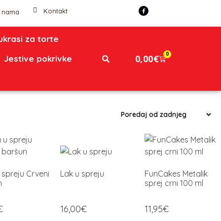
Kontakt
 nama
 ukrasi za torte
0
0,00
€
Jestive pokrivke
 spreju Crveni
Lak u spreju
FunCakes Metalik
n
sprej crni 100 ml
€
16,00
€
11,95
€