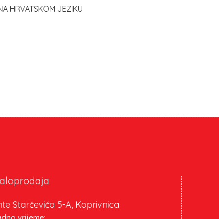
 NA HRVATSKOM JEZIKU
aloprodaja
te Starčevića 5-A, Koprivnica
dno vrijeme: