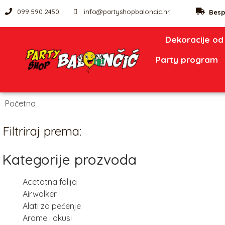
099 590 2450
info@partyshopbaloncic.hr
Besp
Dekoracije od
Party program
Početna
/ Sprejevi za slastice
Filtriraj prema:
Kategorije prozvoda
Acetatna folija
Airwalker
Alati za pečenje
Arome i okusi