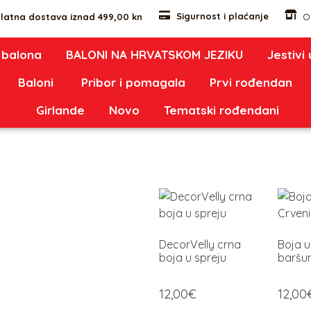
Sigurnost i plaćanje
latna dostava iznad 499,00 kn
O
 balona
BALONI NA HRVATSKOM JEZIKU
Jestivi
Baloni
Pribor i pomagala
Prvi rođendan
Girlande
Novo
Tematski rođendani
DecorVelly crna
Boja u
boja u spreju
baršu
12,00
€
12,00