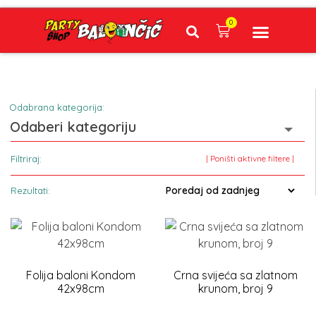
0
Plaćanje Internet bankarstvom i pouzećem
Narudžbe napravljene do 12:00 sati šaljemo isti radni dan, Dostava iznosi 5€ plaćanje pouzećem može se razlikovati ovisno o mjestu. Vrijeme dostave je 3 d
BALONI NA HRVATSKOM JEZIKU
Ante Starčevića 
Odabrana kategorija:
Odaberi kategoriju
Filtriraj:
| Poništi aktivne filtere |
Rezultati:
Folija baloni Kondom
Crna svijeća sa zlatnom
42x98cm
krunom, broj 9