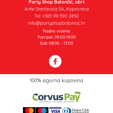
Party Shop Balončić, obrt
Ante Starčevića 5A, Koprivnica
Tel: +385 99 590 2450
info@partyshopbaloncic.hr
Radno vrijeme
Pon-pet: 09:00-19.00
Sub: 08:00 – 13:00
100% sigurna kupovina