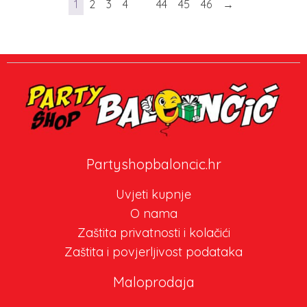
1
2
3
4
…
44
45
46
→
Partyshopbaloncic.hr
Uvjeti kupnje
O nama
Zaštita privatnosti i kolačići
Zaštita i povjerljivost podataka
Maloprodaja