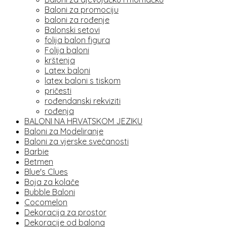
Baloni za promociju
baloni za rođenje
Balonski setovi
folija balon figura
Folija baloni
krštenja
Latex baloni
latex baloni s tiskom
pričesti
rođendanski rekviziti
rođenja
BALONI NA HRVATSKOM JEZIKU
Baloni za Modeliranje
Baloni za vjerske svečanosti
Barbie
Betmen
Blue's Clues
Boja za kolače
Bubble Baloni
Cocomelon
Dekoracija za prostor
Dekoracije od balona