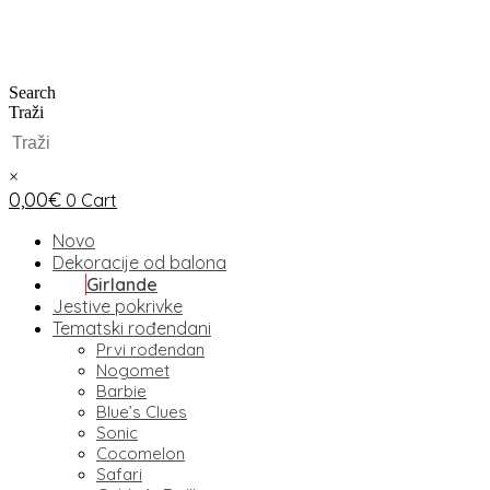
Search
Traži
×
0,00
€
0
Cart
Novo
Dekoracije od balona
Girlande
Jestive pokrivke
Tematski rođendani
Prvi rođendan
Nogomet
Barbie
Blue’s Clues
Sonic
Cocomelon
Safari