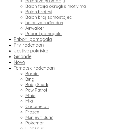
Baloni za promociju
Balon folija okrugli s motivima
Balon brojevi
Balon broj samostojeći
balon za rođendan
Airwalker
Pribor i pomagala
Pribor i pomagala
Prvi rođendan
Jestive pokrivke
Girlande
Novo
Tematski rođendani
Barbie
Bing
Baby Shark
Paw Patrol
Minie
Miki
Cocomelon
Frozen
Munjeviti Jurić
Pokemon
Dinosauri