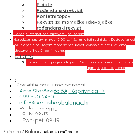
Pinjate
Rođendanski rekviziti
Konfetni topovi
Rekviziti za momačke i djevojačke
rođendanski rekviziti
Plaćanje Internet bankarstvom i pouzećem
Narudžbe napravljene do 12:00 sati šaljemo isti radni dan, Dostava iznosi
5€ plaćanje pouzećem može se razlikovati ovisno o mjestu. Vrijeme
dostave je 3 do 5 radnih dana.
O nama
Upoznaj nas ili posjeti u trgovini. Osim proizvoda nudimo i usluge
dekoriranja interijera i eksterija te najam popratne opreme
O nama
Kontakt
Posjetite nas u maloprodaji
Ante Starčevića 5A, Koprivnica ->
099 590 2450
info@partyshopbaloncic.hr
Radno vrijeme
Sub: 08-13
Pon-pet: 09-19
Početna
Baloni
/
/ balon za rođendan