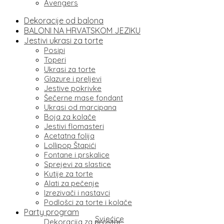
Avengers
Dekoracije od balona
BALONI NA HRVATSKOM JEZIKU
Jestivi ukrasi za torte
Posipi
Toperi
Ukrasi za torte
Glazure i preljevi
Jestive pokrivke
Šečerne mase fondant
Ukrasi od marcipana
Boja za kolače
Jestivi flomasteri
Acetatna folija
Lollipop Štapići
Fontane i prskalice
Sprejevi za slastice
Kutije za torte
Alati za pečenje
Izrezivači i nastavci
Podlošci za torte i kolače
Party program
Svjećice
Dekoracija za prostor