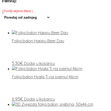
Filtriraj:
| Poništi aktivne filtere |
Rezultati:
Folija balon Happy Beer Day
5,30
€
Dodaj u košaricu
Folija balon Hvala Ti na svemu! 46cm
6,95
€
Dodaj u košaricu