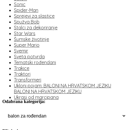
Sonic
Spider-Man
Sprejevi za slastice
Spužva Bob
Stalci za dekoriranje
Star Wars
Šumske životinje
Super Mario
Svemir
Sveta potvrda
Tematski rođendani
Trakice
Traktori
Transformeri
Ukloni pojam: BALONI NA HRVATSKOM JEZIKU
BALONI NA HRVATSKOM JEZIKU
Ukrasi od marcipana
Odabrana kategorija: