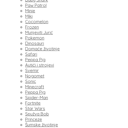
Paw Patrol
Minie
Miki
Cocomelon
Frozen
Munjeviti Jurić
Pokemon
Dinosauri
Domaće životinje
Safari
Peppa Pig
Autići i strojevi
Svemir
Nogomet
Sonic
Minecraft
Peppa Pig
Spider-Man
Fortnite
Star Wars
Spužva Bob
Princeze
Šumske životinje