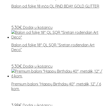
Balon od folije 18 inča QL RND BDAY GOLD GLITTER
5,30
€
Dodaj u košaricu
Balon od folije 18″ QL SQR “Sretan rođendan Art
Deco”
5,30
€
Dodaj u košaricu
Premium baloni “Happy Birthday 40″, metalik, 12” / 6
kom.
3,98
€
Dodaj u košaricu