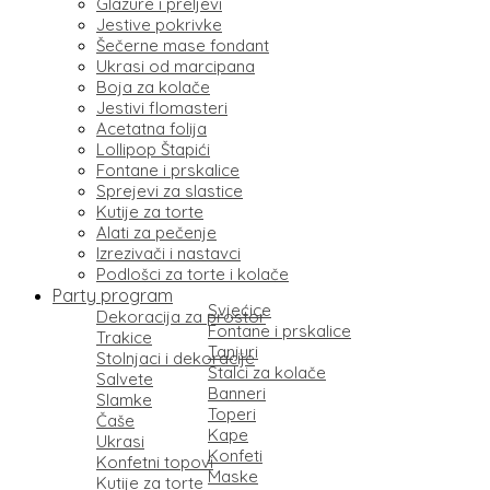
Glazure i preljevi
Jestive pokrivke
Šečerne mase fondant
Ukrasi od marcipana
Boja za kolače
Jestivi flomasteri
Acetatna folija
Lollipop Štapići
Fontane i prskalice
Sprejevi za slastice
Kutije za torte
Alati za pečenje
Izrezivači i nastavci
Podlošci za torte i kolače
Party program
Svjećice
Dekoracija za prostor
Fontane i prskalice
Trakice
Tanjuri
Stolnjaci i dekoracije
Stalci za kolače
Salvete
Banneri
Slamke
Toperi
Čaše
Kape
Ukrasi
Konfeti
Konfetni topovi
Maske
Kutije za torte