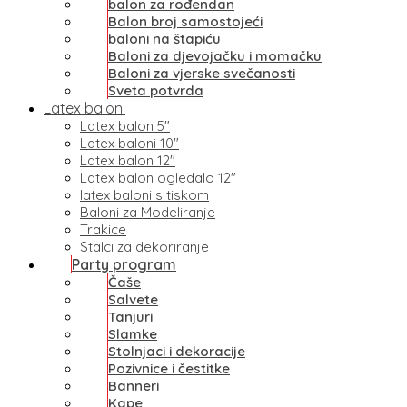
balon za rođendan
Balon broj samostojeći
baloni na štapiću
Baloni za djevojačku i momačku
Baloni za vjerske svečanosti
Sveta potvrda
Latex baloni
Latex balon 5″
Latex baloni 10″
Latex balon 12″
Latex balon ogledalo 12″
latex baloni s tiskom
Baloni za Modeliranje
Trakice
Stalci za dekoriranje
Party program
Čaše
Salvete
Tanjuri
Slamke
Stolnjaci i dekoracije
Pozivnice i čestitke
Banneri
Kape