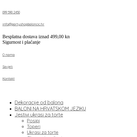
099 590 2450
info@partyshopbaloncic.hr
Besplatna dostava iznad 499,00 kn
Sigurnost i plaćanje
O nama
Savjeti
Kontakt
Dekoracije od balona
BALONI NA HRVATSKOM JEZIKU
Jestivi ukrasi za torte
Posipi
Toperi
Ukrasi za torte