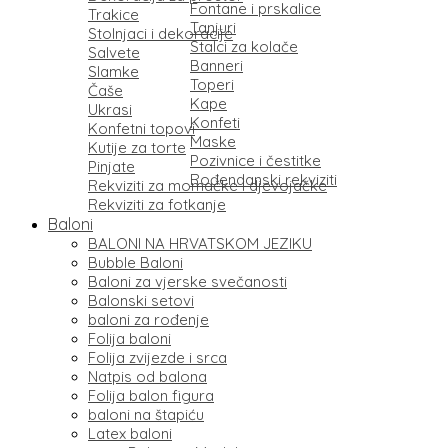
Fontane i prskalice
Trakice
Tanjuri
Stolnjaci i dekoracije
Stalci za kolače
Salvete
Banneri
Slamke
Toperi
Čaše
Kape
Ukrasi
Konfeti
Konfetni topovi
Maske
Kutije za torte
Pozivnice i čestitke
Pinjate
Rođendanski rekviziti
Rekviziti za momačke i djevojačke
Rekviziti za fotkanje
Baloni
BALONI NA HRVATSKOM JEZIKU
Bubble Baloni
Baloni za vjerske svečanosti
Balonski setovi
baloni za rođenje
Folija baloni
Folija zvijezde i srca
Natpis od balona
Folija balon figura
baloni na štapiću
Latex baloni