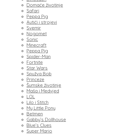
Domaće životinje
Safari
Peppa Pig
Autići i strojevi
Svemir
Nogomet
Sonic
Minecraft
Peppa Pig
Spider-Man
Fortnite
Star Wars
Spužva Bob
Princeze
Šumske životinje
Maša i Medvjed
LOL
Lilo i Stitch
My Little Pony
Betmen
Gabby’s Dollhouse
Blue’s Clues
Super Mario