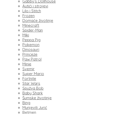
Gabby’s Dollhouse
Autići i strojevi
Lilo i Stitch
Frozen
Domaće životinje
Minecraft
Spider-Man
Miki
Peppa Pig
Pokemon
Dinosauri
Princeze
Paw Patrol
Minie
Svemir
Super Mario
Fortnite
Star Wars
Spužva Bob
Baby Shark
Šumske životinje
Bing
Munjeviti Jurić
Betmen