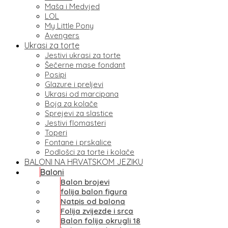
Maša i Medvjed
LOL
My Little Pony
Avengers
Ukrasi za torte
Jestivi ukrasi za torte
Šečerne mase fondant
Posipi
Glazure i preljevi
Ukrasi od marcipana
Boja za kolače
Sprejevi za slastice
Jestivi flomasteri
Toperi
Fontane i prskalice
Podlošci za torte i kolače
BALONI NA HRVATSKOM JEZIKU
Baloni
Balon brojevi
folija balon figura
Natpis od balona
Folija zvijezde i srca
Balon folija okrugli 18