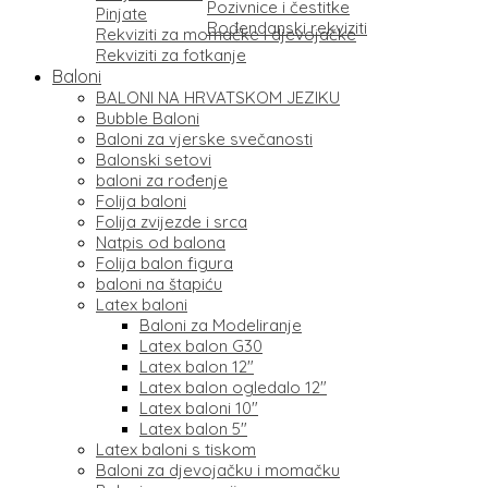
Pozivnice i čestitke
Pinjate
Rođendanski rekviziti
Rekviziti za momačke i djevojačke
Rekviziti za fotkanje
Baloni
BALONI NA HRVATSKOM JEZIKU
Bubble Baloni
Baloni za vjerske svečanosti
Balonski setovi
baloni za rođenje
Folija baloni
Folija zvijezde i srca
Natpis od balona
Folija balon figura
baloni na štapiću
Latex baloni
Baloni za Modeliranje
Latex balon G30
Latex balon 12″
Latex balon ogledalo 12″
Latex baloni 10″
Latex balon 5″
Latex baloni s tiskom
Baloni za djevojačku i momačku