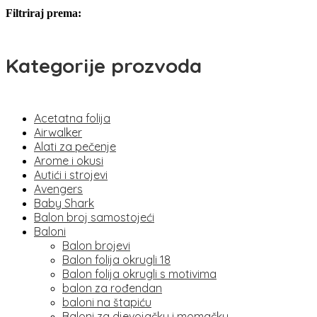
Filtriraj prema:
Kategorije prozvoda
Acetatna folija
Airwalker
Alati za pečenje
Arome i okusi
Autići i strojevi
Avengers
Baby Shark
Balon broj samostojeći
Baloni
Balon brojevi
Balon folija okrugli 18
Balon folija okrugli s motivima
balon za rođendan
baloni na štapiću
Baloni za djevojačku i momačku