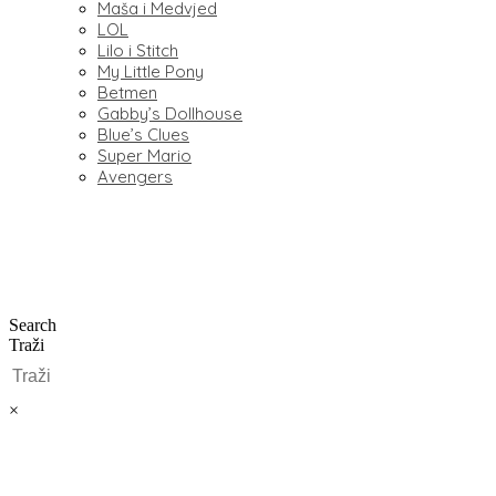
Maša i Medvjed
LOL
Lilo i Stitch
My Little Pony
Betmen
Gabby’s Dollhouse
Blue’s Clues
Super Mario
Avengers
Search
Traži
×
0,00
€
0
Cart