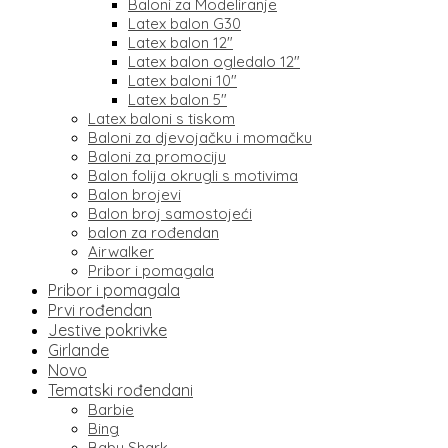
Baloni za Modeliranje
Latex balon G30
Latex balon 12″
Latex balon ogledalo 12″
Latex baloni 10″
Latex balon 5″
Latex baloni s tiskom
Baloni za djevojačku i momačku
Baloni za promociju
Balon folija okrugli s motivima
Balon brojevi
Balon broj samostojeći
balon za rođendan
Airwalker
Pribor i pomagala
Pribor i pomagala
Prvi rođendan
Jestive pokrivke
Girlande
Novo
Tematski rođendani
Barbie
Bing
Baby Shark