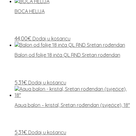
BOCA HELIJA
44,00
€
Dodaj u košaricu
Balon od folije 18 inča QL RND Sretan rođendan
5,31
€
Dodaj u košaricu
Aqua balon – kristal, Sretan rođendan (svjećice), 18″
5,31
€
Dodaj u košaricu