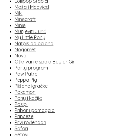
Lollipop Štapići
Maša i Medvjed
Miki
Minecraft
Minie
Munjeviti Jurić
My Little Pony
Natpis od balona
Nogomet
Novo
Otkrivanje spola Boy or Girl
Party program
Paw Patrol
Peppa Pig
Plišane igračke
Pokemon
Pony i kočije
Posipi
Pribor i pomagala
Princeze
Prvi rođendan
Safari
Setovi