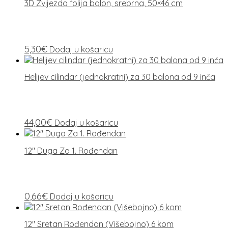
3D Zvijezda folija balon, srebrna, 50×46 cm
5,30
€
Dodaj u košaricu
Helijev cilindar (jednokratni) za 30 balona od 9 inča
44,00
€
Dodaj u košaricu
12″ Duga Za 1. Rođendan
0,66
€
Dodaj u košaricu
12″ Sretan Rođendan (Višebojno) 6 kom