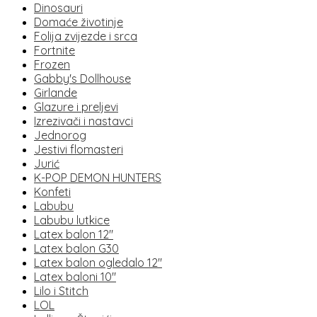
Dinosauri
Domaće životinje
Folija zvijezde i srca
Fortnite
Frozen
Gabby's Dollhouse
Girlande
Glazure i preljevi
Izrezivači i nastavci
Jednorog
Jestivi flomasteri
Jurić
K-POP DEMON HUNTERS
Konfeti
Labubu
Labubu lutkice
Latex balon 12"
Latex balon G30
Latex balon ogledalo 12"
Latex baloni 10"
Lilo i Stitch
LOL