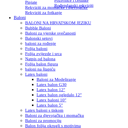
Pozivnice i čestitke
Pinjate
Rođendanski rekviziti
Rekviziti za momačke i djevojačke
Rekviziti za fotkanje
Baloni
BALONI NA HRVATSKOM JEZIKU
Bubble Baloni
Baloni za vjerske svečanosti
Balonski setovi
baloni za rođenje
Folija baloni
Folija zvijezde i srca
Natpis od balona
Folija balon figura
baloni na štapiću
Latex baloni
Baloni za Modeliranje
Latex balon G30
Latex balon 12″
Latex balon ogledalo 12″
Latex baloni 10″
Latex balon 5″
Latex baloni s tiskom
Baloni za djevojačku i momačku
Baloni za promociju
Balon folija okrugli s motivima