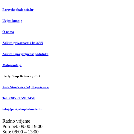
Partyshopbaloncic.hr
Uvjeti kupnje
O nama
Zaštita privatnosti i kolačići
Zaštita i povjerljivost podataka
Maloprodaja
Party Shop Balončić, obrt
Ante Starčevića 5A, Koprivnica
Tel: +385 99 590 2450
info@partyshopbaloncic.hr
Radno vrijeme
Pon-pet: 09:00-19.00
Sub: 08:00 – 13:00