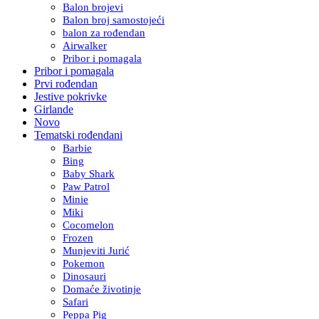
Balon brojevi
Balon broj samostojeći
balon za rođendan
Airwalker
Pribor i pomagala
Pribor i pomagala
Prvi rođendan
Jestive pokrivke
Girlande
Novo
Tematski rođendani
Barbie
Bing
Baby Shark
Paw Patrol
Minie
Miki
Cocomelon
Frozen
Munjeviti Jurić
Pokemon
Dinosauri
Domaće životinje
Safari
Peppa Pig