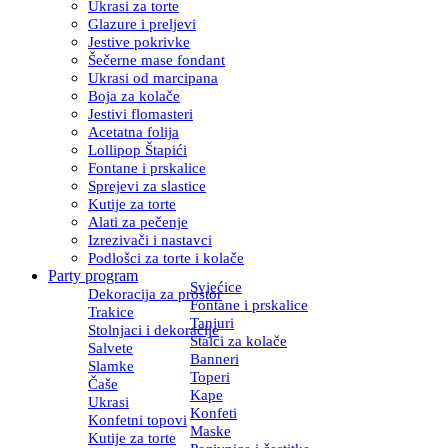
Ukrasi za torte
Glazure i preljevi
Jestive pokrivke
Šečerne mase fondant
Ukrasi od marcipana
Boja za kolače
Jestivi flomasteri
Acetatna folija
Lollipop Štapići
Fontane i prskalice
Sprejevi za slastice
Kutije za torte
Alati za pečenje
Izrezivači i nastavci
Podlošci za torte i kolače
Party program
Svjećice
Dekoracija za prostor
Fontane i prskalice
Trakice
Tanjuri
Stolnjaci i dekoracije
Stalci za kolače
Salvete
Banneri
Slamke
Toperi
Čaše
Kape
Ukrasi
Konfeti
Konfetni topovi
Maske
Kutije za torte