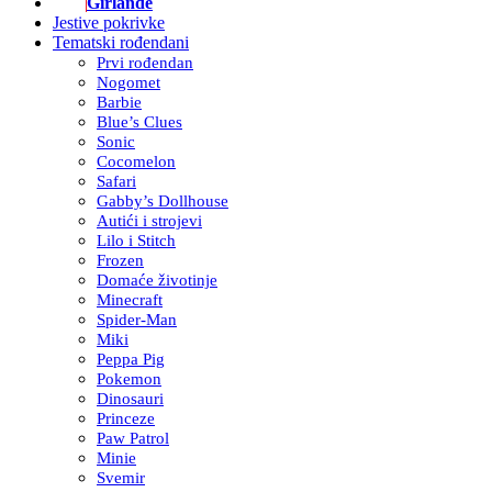
Girlande
Jestive pokrivke
Tematski rođendani
Prvi rođendan
Nogomet
Barbie
Blue’s Clues
Sonic
Cocomelon
Safari
Gabby’s Dollhouse
Autići i strojevi
Lilo i Stitch
Frozen
Domaće životinje
Minecraft
Spider-Man
Miki
Peppa Pig
Pokemon
Dinosauri
Princeze
Paw Patrol
Minie
Svemir