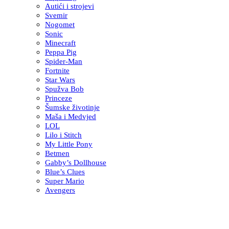
Autići i strojevi
Svemir
Nogomet
Sonic
Minecraft
Peppa Pig
Spider-Man
Fortnite
Star Wars
Spužva Bob
Princeze
Šumske životinje
Maša i Medvjed
LOL
Lilo i Stitch
My Little Pony
Betmen
Gabby’s Dollhouse
Blue’s Clues
Super Mario
Avengers