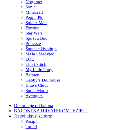
Nogomet
Sonic
Minecraft
Peppa Pig
Spider-Man
Fortnite
Star Wars
Spužva Bob
Princeze
Šumske životinje
Maša i Medvjed
LOL
Lilo i Stitch
My Little Pony
Betmen
Gabby’s Dollhouse
Blue’s Clues
Super Mario
Avengers
Dekoracije od balona
BALONI NA HRVATSKOM JEZIKU
Jestivi ukrasi za torte
Posipi
Toperi