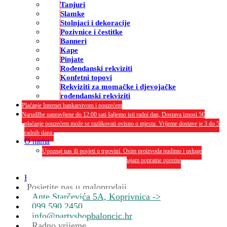
Tanjuri
Slamke
Stolnjaci i dekoracije
Pozivnice i čestitke
Banneri
Kape
Pinjate
Rođendanski rekviziti
Konfetni topovi
Rekviziti za momačke i djevojačke
rođendanski rekviziti
Plaćanje Internet bankarstvom i pouzećem
Narudžbe napravljene do 12:00 sati šaljemo isti radni dan, Dostava iznosi 5€
plaćanje pouzećem može se razlikovati ovisno o mjestu. Vrijeme dostave je 3 do 5
radnih dana.
O nama
Upoznaj nas ili posjeti u trgovini. Osim proizvoda nudimo i usluge
dekoriranja interijera i eksterija te najam popratne opreme
O nama
Kontakt
Posjetite nas u maloprodaji
Ante Starčevića 5A, Koprivnica ->
099 590 2450
info@partyshopbaloncic.hr
Radno vrijeme