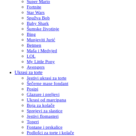
Super Mario
Fortnite
Star Wars
Spužva Bob
Baby Shark
Šumske životinje
Bing
Munjeviti Jurić
Betmen
Maša i Medvjed
LOL
My Little Pony
Avengers
Ukrasi za torte
Jestivi ukrasi za torte
Šečerne mase fondant
Posipi
Glazure i preljevi
Ukrasi od marcipana
Boja za kolače
Sprejevi za slastice
Jestivi flomasteri
Toperi
Fontane i prskalice
Podlošci za torte i kolače