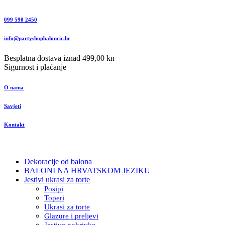
099 590 2450
info@partyshopbaloncic.hr
Besplatna dostava iznad 499,00 kn
Sigurnost i plaćanje
O nama
Savjeti
Kontakt
Dekoracije od balona
BALONI NA HRVATSKOM JEZIKU
Jestivi ukrasi za torte
Posipi
Toperi
Ukrasi za torte
Glazure i preljevi
Jestive pokrivke