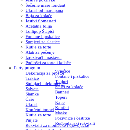
Šečerne mase fondant
Ukrasi od marcipana
Boja za kolače
Jestivi flomasteri
Acetatna folija
Lollipop Štapići
Fontane i prskalice
Sprejevi za slastice
Kutije za torte
Alati za pečenje
Izrezivači i nastavci
Podlošci za torte i kolače
Party program
Svjećice
Dekoracija za prostor
Fontane i prskalice
Trakice
Tanjuri
Stolnjaci i dekoracije
Stalci za kolače
Salvete
Banneri
Slamke
Toperi
Čaše
Kape
Ukrasi
Konfeti
Konfetni topovi
Maske
Kutije za torte
Pozivnice i čestitke
Pinjate
Rođendanski rekviziti
Rekviziti za momačke i djevojačke