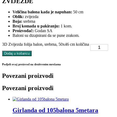
ZVIJEZDE
Veličina balona kada je napuhan:
50 cm
Oblik:
zvijezda
Boja:
srebrna
Broj komada u pakiranju:
1 kom.
Proizvođač:
Godan SA
Baloni su dizajnirani da se pune zrakom.
3D Zvijezda folija balon, srebrna, 50x46 cm količina
Dodaj u košaricu
Podjeli ovaj proizvod na društvenim mrežama
Povezani proizvodi
Povezani proizvodi
Girlanda od 105balona 5metara