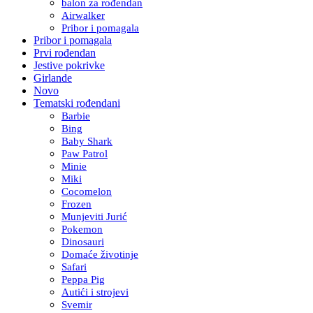
balon za rođendan
Airwalker
Pribor i pomagala
Pribor i pomagala
Prvi rođendan
Jestive pokrivke
Girlande
Novo
Tematski rođendani
Barbie
Bing
Baby Shark
Paw Patrol
Minie
Miki
Cocomelon
Frozen
Munjeviti Jurić
Pokemon
Dinosauri
Domaće životinje
Safari
Peppa Pig
Autići i strojevi
Svemir