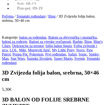
Sub: 08-13
Pon-pet: 09-19
Početna
/
Tematski rođendani
/
Bing
/ 3D Zvijezda folija balon,
srebrna, 50×46 cm
Kategorije:
balon za rođendan
,
Baloni za djevojačku i momačku
,
baloni za rođenje
,
Baloni za vjerske svečanosti
,
Barbie
,
Bing
,
Blue's
Clues
,
Dekoracija za prostor
,
folija balon figura
,
Folija zvijezde i
srca
,
LOL
,
Miki
,
Munjeviti Jurić
,
My Little Pony
,
Novo
,
Paw
Patrol
,
Peppa Pig
,
Pokemon
,
Prvi rođendan
,
Safari
,
Sonic
,
Spider-
Man
,
Star Wars
,
Šumske životinje
,
Super Mario
,
Svemir
,
Tematski
rođendani
3D Zvijezda folija balon, srebrna, 50×46
cm
5,30
€
3D BALON OD FOLIJE SREBRNE