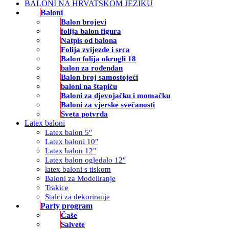
BALONI NA HRVATSKOM JEZIKU
Baloni
Balon brojevi
folija balon figura
Natpis od balona
Folija zvijezde i srca
Balon folija okrugli 18
balon za rođendan
Balon broj samostojeći
baloni na štapiću
Baloni za djevojačku i momačku
Baloni za vjerske svečanosti
Sveta potvrda
Latex baloni
Latex balon 5″
Latex baloni 10″
Latex balon 12″
Latex balon ogledalo 12″
latex baloni s tiskom
Baloni za Modeliranje
Trakice
Stalci za dekoriranje
Party program
Čaše
Salvete