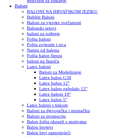
Rekviziti za fotkanje
Baloni
BALONI NA HRVATSKOM JEZIKU
Bubble Baloni
Baloni za vjerske svečanosti
Balonski setovi
baloni za rođenje
Folija baloni
Folija zvijezde i srca
Natpis od balona
Folija balon figura
baloni na štapiću
Latex baloni
Baloni za Modeliranje
Latex balon G30
Latex balon 12″
Latex balon ogledalo 12″
Latex baloni 10″
Latex balon 5″
Latex baloni s tiskom
Baloni za djevojačku i momačku
Baloni za promociju
Balon folija okrugli s motivima
Balon brojevi
Balon broj samostojeći