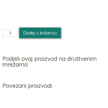
Balon je u svome orginalnom pakiranju (nenapuhan), a
može se napuhati helijem ili zrakom
Dodaj u košaricu
Podjeli ovaj proizvod na društvenim
mrežama
Povezani proizvodi
Povezani proizvodi