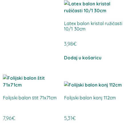
Latex balon kristal ružičasti
10/1 30cm
3,98
€
Dodaj u košaricu
Folijski balon štit 71x71cm
Folijski balon konj 112cm
7,96
€
5,31
€