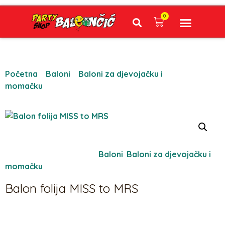
0
Narudžbe napravljene do 12:00 sati šaljemo isti radni dan, Dostava iznosi 5€ plaćanje pouzećem može se razlikovati ovisno o mjestu. Vrijeme dostave je 3 do 5 radnih dana.
Početna
/
Baloni
/
Baloni za djevojačku i
momačku
/ Balon folija MISS to MRS
Oznaka:
1380
Kategorije:
Baloni
,
Baloni za djevojačku i
momačku
Balon folija MISS to MRS
5,31
€