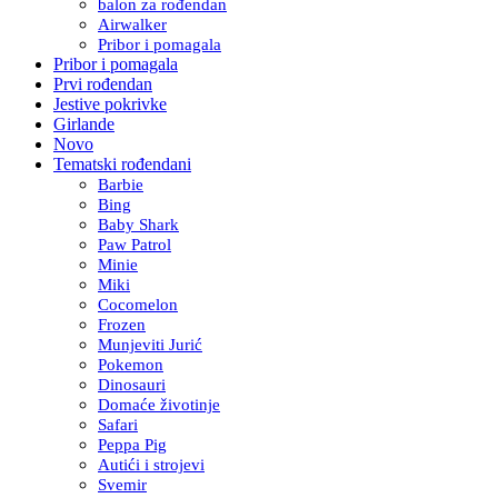
balon za rođendan
Airwalker
Pribor i pomagala
Pribor i pomagala
Prvi rođendan
Jestive pokrivke
Girlande
Novo
Tematski rođendani
Barbie
Bing
Baby Shark
Paw Patrol
Minie
Miki
Cocomelon
Frozen
Munjeviti Jurić
Pokemon
Dinosauri
Domaće životinje
Safari
Peppa Pig
Autići i strojevi
Svemir