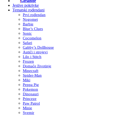
Girlande
Jestive pokrivke
Tematski rođendani
Prvi rođendan
Nogomet
Barbie
Blue’s Clues
Sonic
Cocomelon
Safari
Gabby’s Dollhouse
Autići i strojevi
Lilo i Stitch
Frozen
Domaće životinje
Minecraft
Spider-Man
Miki
Peppa Pig
Pokemon
Dinosauri
Princeze
Paw Patrol
Minie
Svemir