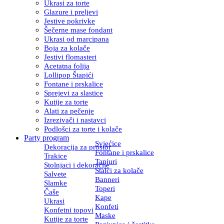
Ukrasi za torte
Glazure i preljevi
Jestive pokrivke
Šečerne mase fondant
Ukrasi od marcipana
Boja za kolače
Jestivi flomasteri
Acetatna folija
Lollipop Štapići
Fontane i prskalice
Sprejevi za slastice
Kutije za torte
Alati za pečenje
Izrezivači i nastavci
Podlošci za torte i kolače
Party program
Svjećice
Dekoracija za prostor
Fontane i prskalice
Trakice
Tanjuri
Stolnjaci i dekoracije
Stalci za kolače
Salvete
Banneri
Slamke
Toperi
Čaše
Kape
Ukrasi
Konfeti
Konfetni topovi
Maske
Kutije za torte