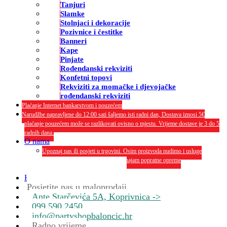
Tanjuri
Slamke
Stolnjaci i dekoracije
Pozivnice i čestitke
Banneri
Kape
Pinjate
Rođendanski rekviziti
Konfetni topovi
Rekviziti za momačke i djevojačke
rođendanski rekviziti
Plaćanje Internet bankarstvom i pouzećem
Narudžbe napravljene do 12:00 sati šaljemo isti radni dan, Dostava iznosi 5€
plaćanje pouzećem može se razlikovati ovisno o mjestu. Vrijeme dostave je 3 do 5
radnih dana.
O nama
Upoznaj nas ili posjeti u trgovini. Osim proizvoda nudimo i usluge
dekoriranja interijera i eksterija te najam popratne opreme
O nama
Kontakt
Posjetite nas u maloprodaji
Ante Starčevića 5A, Koprivnica ->
099 590 2450
info@partyshopbaloncic.hr
Radno vrijeme