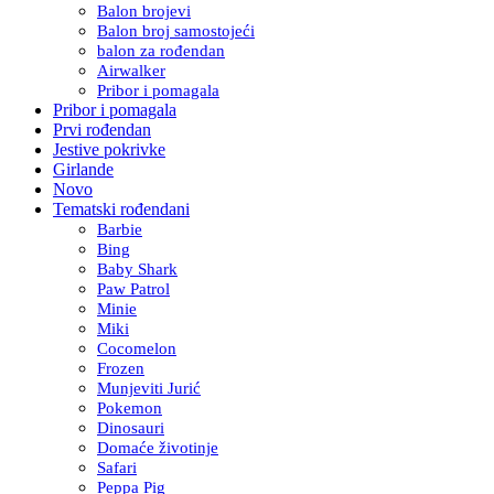
Balon brojevi
Balon broj samostojeći
balon za rođendan
Airwalker
Pribor i pomagala
Pribor i pomagala
Prvi rođendan
Jestive pokrivke
Girlande
Novo
Tematski rođendani
Barbie
Bing
Baby Shark
Paw Patrol
Minie
Miki
Cocomelon
Frozen
Munjeviti Jurić
Pokemon
Dinosauri
Domaće životinje
Safari
Peppa Pig