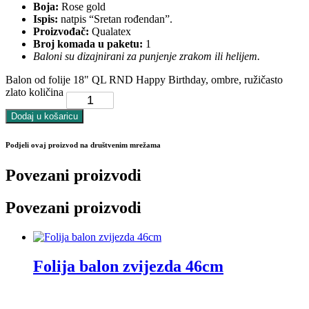
Boja:
Rose gold
Ispis:
natpis “Sretan rođendan”.
Proizvođač:
Qualatex
Broj komada u paketu:
1
Baloni su dizajnirani za punjenje zrakom ili helijem.
Balon od folije 18" QL RND Happy Birthday, ombre, ružičasto
zlato količina
Dodaj u košaricu
Podjeli ovaj proizvod na društvenim mrežama
Povezani proizvodi
Povezani proizvodi
Folija balon zvijezda 46cm