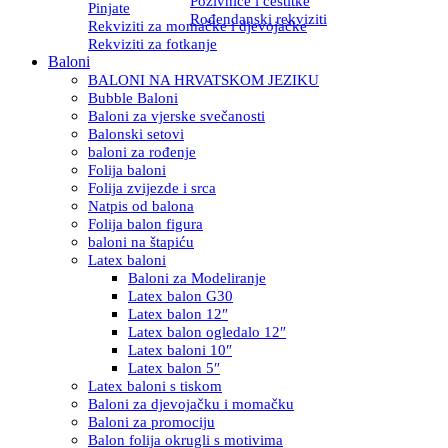
Pozivnice i čestitke
Pinjate
Rođendanski rekviziti
Rekviziti za momačke i djevojačke
Rekviziti za fotkanje
Baloni
BALONI NA HRVATSKOM JEZIKU
Bubble Baloni
Baloni za vjerske svečanosti
Balonski setovi
baloni za rođenje
Folija baloni
Folija zvijezde i srca
Natpis od balona
Folija balon figura
baloni na štapiću
Latex baloni
Baloni za Modeliranje
Latex balon G30
Latex balon 12″
Latex balon ogledalo 12″
Latex baloni 10″
Latex balon 5″
Latex baloni s tiskom
Baloni za djevojačku i momačku
Baloni za promociju
Balon folija okrugli s motivima