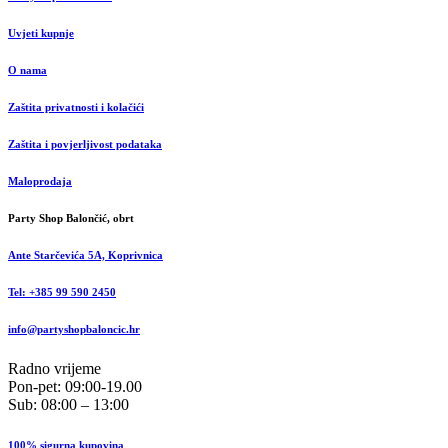
Uvjeti kupnje
O nama
Zaštita privatnosti i kolačići
Zaštita i povjerljivost podataka
Maloprodaja
Party Shop Balončić, obrt
Ante Starčevića 5A, Koprivnica
Tel: +385 99 590 2450
info@partyshopbaloncic.hr
Radno vrijeme
Pon-pet: 09:00-19.00
Sub: 08:00 – 13:00
100% sigurna kupovina