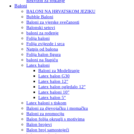
Rekviziti za fotkanje
Baloni
BALONI NA HRVATSKOM JEZIKU
Bubble Baloni
Baloni za vjerske svečanosti
Balonski setovi
baloni za rođenje
Folija baloni
Folija zvijezde i srca
Natpis od balona
Folija balon figura
baloni na štapiću
Latex baloni
Baloni za Modeliranje
Latex balon G30
Latex balon 12″
Latex balon ogledalo 12″
Latex baloni 10″
Latex balon 5″
Latex baloni s tiskom
Baloni za djevojačku i momačku
Baloni za promociju
Balon folija okrugli s motivima
Balon brojevi
Balon broj samostojeći