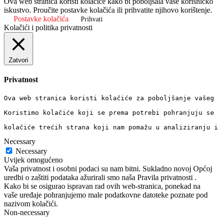
Ova web stranica koristi kolačiće kako bi poboljšala vaše korisničko
iskustvo. Proučite postavke kolačića ili prihvatite njihovo korištenje.
Postavke kolačića
Prihvati
Kolačići i politika privatnosti
Zatvori
Privatnost
Ova web stranica koristi kolačiće za poboljšanje vašeg 
Koristimo kolačiće koji se prema potrebi pohranjuju se 
kolačiće trećih strana koji nam pomažu u analiziranju i
Necessary
Necessary
Uvijek omogućeno
Vaša privatnost i osobni podaci su nam bitni. Sukladno novoj Općoj
uredbi o zaštiti podataka ažurirali smo naša Pravila privatnosti .
Kako bi se osigurao ispravan rad ovih web-stranica, ponekad na
vaše uređaje pohranjujemo male podatkovne datoteke poznate pod
nazivom kolačići.
Non-necessary