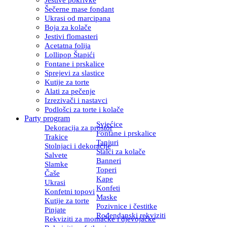
Šečerne mase fondant
Ukrasi od marcipana
Boja za kolače
Jestivi flomasteri
Acetatna folija
Lollipop Štapići
Fontane i prskalice
Sprejevi za slastice
Kutije za torte
Alati za pečenje
Izrezivači i nastavci
Podlošci za torte i kolače
Party program
Svjećice
Dekoracija za prostor
Fontane i prskalice
Trakice
Tanjuri
Stolnjaci i dekoracije
Stalci za kolače
Salvete
Banneri
Slamke
Toperi
Čaše
Kape
Ukrasi
Konfeti
Konfetni topovi
Maske
Kutije za torte
Pozivnice i čestitke
Pinjate
Rođendanski rekviziti
Rekviziti za momačke i djevojačke