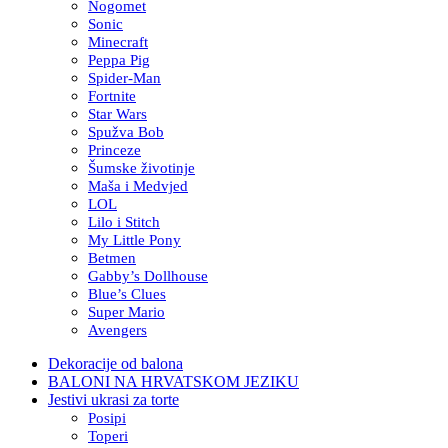
Nogomet
Sonic
Minecraft
Peppa Pig
Spider-Man
Fortnite
Star Wars
Spužva Bob
Princeze
Šumske životinje
Maša i Medvjed
LOL
Lilo i Stitch
My Little Pony
Betmen
Gabby’s Dollhouse
Blue’s Clues
Super Mario
Avengers
Dekoracije od balona
BALONI NA HRVATSKOM JEZIKU
Jestivi ukrasi za torte
Posipi
Toperi