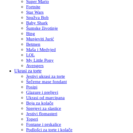
Super Mario
Fortnite
Star Wars
Spužva Bob
Baby Shark
Šumske životinje
Bing
Munjeviti Jurić
Betmen
Maša i Medvjed
LOL
My Little Pony
Avengers
Ukrasi za torte
Jestivi ukrasi za torte
Šečerne mase fondant
Posipi
Glazure i preljevi
Ukrasi od marcipana
Boja za kolače
Sprejevi za slastice
Jestivi flomasteri
Toperi
Fontane i prskalice
Podlošci za torte i kolače