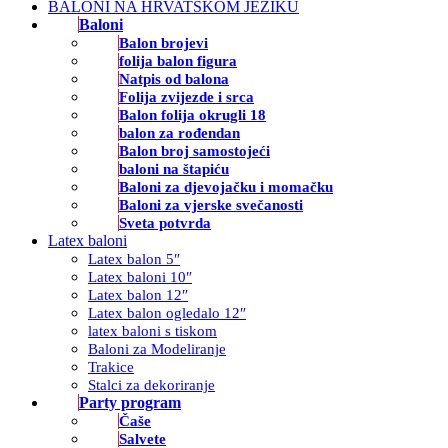
BALONI NA HRVATSKOM JEZIKU
Baloni
Balon brojevi
folija balon figura
Natpis od balona
Folija zvijezde i srca
Balon folija okrugli 18
balon za rođendan
Balon broj samostojeći
baloni na štapiću
Baloni za djevojačku i momačku
Baloni za vjerske svečanosti
Sveta potvrda
Latex baloni
Latex balon 5″
Latex baloni 10″
Latex balon 12″
Latex balon ogledalo 12″
latex baloni s tiskom
Baloni za Modeliranje
Trakice
Stalci za dekoriranje
Party program
Čaše
Salvete