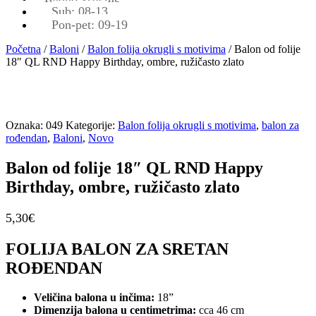
Sub: 08-13
Pon-pet: 09-19
Početna
/
Baloni
/
Balon folija okrugli s motivima
/ Balon od folije
18″ QL RND Happy Birthday, ombre, ružičasto zlato
Oznaka:
049
Kategorije:
Balon folija okrugli s motivima
,
balon za
rođendan
,
Baloni
,
Novo
Balon od folije 18″ QL RND Happy
Birthday, ombre, ružičasto zlato
5,30
€
FOLIJA BALON ZA SRETAN
ROĐENDAN
Veličina balona u inčima:
18”
Dimenzija balona u centimetrima:
cca 46 cm