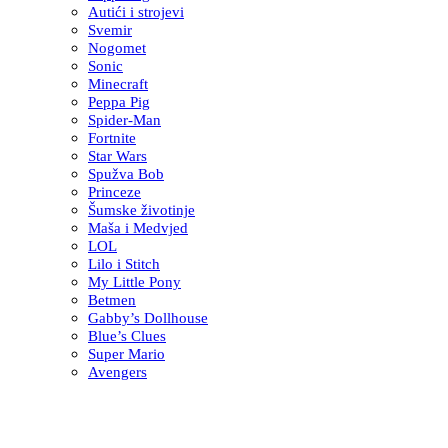
Autići i strojevi
Svemir
Nogomet
Sonic
Minecraft
Peppa Pig
Spider-Man
Fortnite
Star Wars
Spužva Bob
Princeze
Šumske životinje
Maša i Medvjed
LOL
Lilo i Stitch
My Little Pony
Betmen
Gabby’s Dollhouse
Blue’s Clues
Super Mario
Avengers