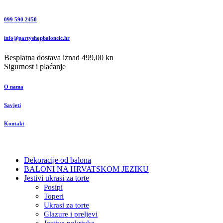
099 590 2450
info@partyshopbaloncic.hr
Besplatna dostava iznad 499,00 kn
Sigurnost i plaćanje
O nama
Savjeti
Kontakt
Dekoracije od balona
BALONI NA HRVATSKOM JEZIKU
Jestivi ukrasi za torte
Posipi
Toperi
Ukrasi za torte
Glazure i preljevi
Jestive pokrivke