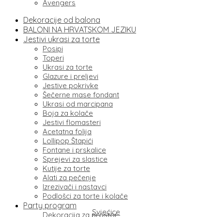
Avengers
Dekoracije od balona
BALONI NA HRVATSKOM JEZIKU
Jestivi ukrasi za torte
Posipi
Toperi
Ukrasi za torte
Glazure i preljevi
Jestive pokrivke
Šečerne mase fondant
Ukrasi od marcipana
Boja za kolače
Jestivi flomasteri
Acetatna folija
Lollipop Štapići
Fontane i prskalice
Sprejevi za slastice
Kutije za torte
Alati za pečenje
Izrezivači i nastavci
Podlošci za torte i kolače
Party program
Svjećice
Dekoracija za prostor