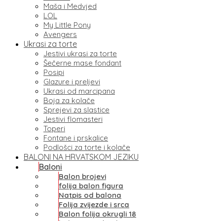
Maša i Medvjed
LOL
My Little Pony
Avengers
Ukrasi za torte
Jestivi ukrasi za torte
Šečerne mase fondant
Posipi
Glazure i preljevi
Ukrasi od marcipana
Boja za kolače
Sprejevi za slastice
Jestivi flomasteri
Toperi
Fontane i prskalice
Podlošci za torte i kolače
BALONI NA HRVATSKOM JEZIKU
Baloni
Balon brojevi
folija balon figura
Natpis od balona
Folija zvijezde i srca
Balon folija okrugli 18