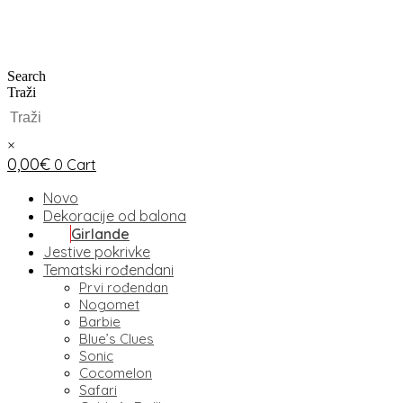
Search
Traži
×
0,00
€
0
Cart
Novo
Dekoracije od balona
Girlande
Jestive pokrivke
Tematski rođendani
Prvi rođendan
Nogomet
Barbie
Blue’s Clues
Sonic
Cocomelon
Safari