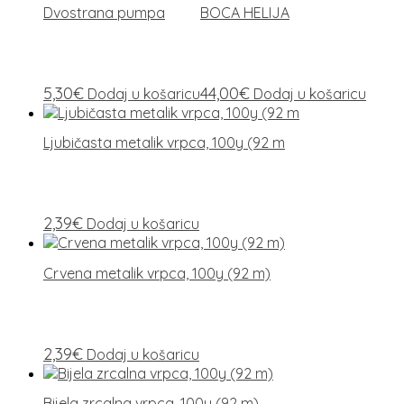
Dvostrana pumpa
BOCA HELIJA
5,30
€
44,00
€
Dodaj u košaricu
Dodaj u košaricu
Ljubičasta metalik vrpca, 100y (92 m
2,39
€
Dodaj u košaricu
Crvena metalik vrpca, 100y (92 m)
2,39
€
Dodaj u košaricu
Bijela zrcalna vrpca, 100y (92 m)