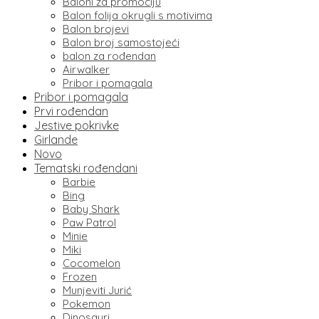
Baloni za promociju
Balon folija okrugli s motivima
Balon brojevi
Balon broj samostojeći
balon za rođendan
Airwalker
Pribor i pomagala
Pribor i pomagala
Prvi rođendan
Jestive pokrivke
Girlande
Novo
Tematski rođendani
Barbie
Bing
Baby Shark
Paw Patrol
Minie
Miki
Cocomelon
Frozen
Munjeviti Jurić
Pokemon
Dinosauri