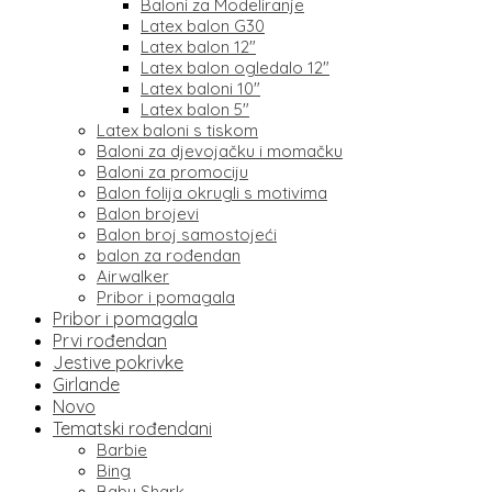
Baloni za Modeliranje
Latex balon G30
Latex balon 12″
Latex balon ogledalo 12″
Latex baloni 10″
Latex balon 5″
Latex baloni s tiskom
Baloni za djevojačku i momačku
Baloni za promociju
Balon folija okrugli s motivima
Balon brojevi
Balon broj samostojeći
balon za rođendan
Airwalker
Pribor i pomagala
Pribor i pomagala
Prvi rođendan
Jestive pokrivke
Girlande
Novo
Tematski rođendani
Barbie
Bing
Baby Shark