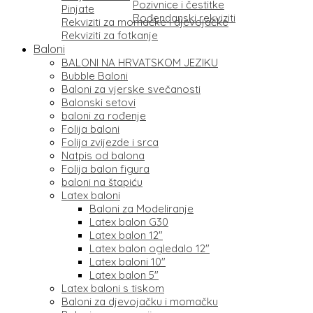
Pozivnice i čestitke
Pinjate
Rođendanski rekviziti
Rekviziti za momačke i djevojačke
Rekviziti za fotkanje
Baloni
BALONI NA HRVATSKOM JEZIKU
Bubble Baloni
Baloni za vjerske svečanosti
Balonski setovi
baloni za rođenje
Folija baloni
Folija zvijezde i srca
Natpis od balona
Folija balon figura
baloni na štapiću
Latex baloni
Baloni za Modeliranje
Latex balon G30
Latex balon 12″
Latex balon ogledalo 12″
Latex baloni 10″
Latex balon 5″
Latex baloni s tiskom
Baloni za djevojačku i momačku