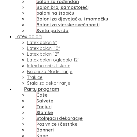
balon za rođendan
Balon broj samostojeći
baloni na štapiću
Baloni za djevojačku i momačku
Baloni za vjerske svečanosti
Sveta potvrda
Latex baloni
Latex balon 5″
Latex baloni 10″
Latex balon 12″
Latex balon ogledalo 12″
latex baloni s tiskom
Baloni za Modeliranje
Trakice
Stalci za dekoriranje
Party program
Čaše
Salvete
Tanjuri
Slamke
Stolnjaci i dekoracije
Pozivnice i čestitke
Banneri
Kape