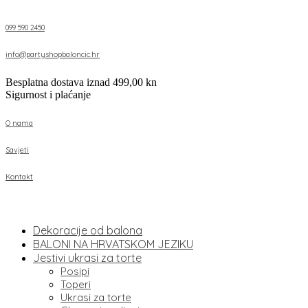
099 590 2450
info@partyshopbaloncic.hr
Besplatna dostava iznad 499,00 kn
Sigurnost i plaćanje
O nama
Savjeti
Kontakt
Dekoracije od balona
BALONI NA HRVATSKOM JEZIKU
Jestivi ukrasi za torte
Posipi
Toperi
Ukrasi za torte