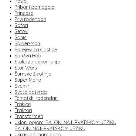
Posipi
Pribor i pomagala
Princeze
Prvi rođendan
Safari
Setovi
Sonic
Spider-Man
Sprejevi za slastice
Spužva Bob
Stalci za dekoriranje
Star Wars
Šumske životinje
Super Mario
Svemir
Sveta potvrda
Tematski rođendani
Trakice
Traktori
Transformeri
Ukloni pojam: BALONI NA HRVATSKOM JEZIKU
BALONI NA HRVATSKOM JEZIKU
Ukrasi od marcipana