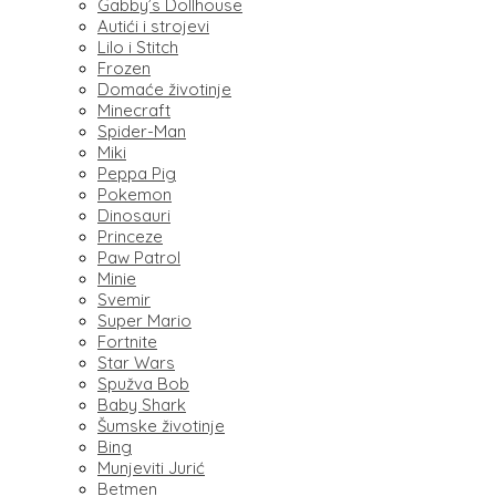
Gabby’s Dollhouse
Autići i strojevi
Lilo i Stitch
Frozen
Domaće životinje
Minecraft
Spider-Man
Miki
Peppa Pig
Pokemon
Dinosauri
Princeze
Paw Patrol
Minie
Svemir
Super Mario
Fortnite
Star Wars
Spužva Bob
Baby Shark
Šumske životinje
Bing
Munjeviti Jurić
Betmen