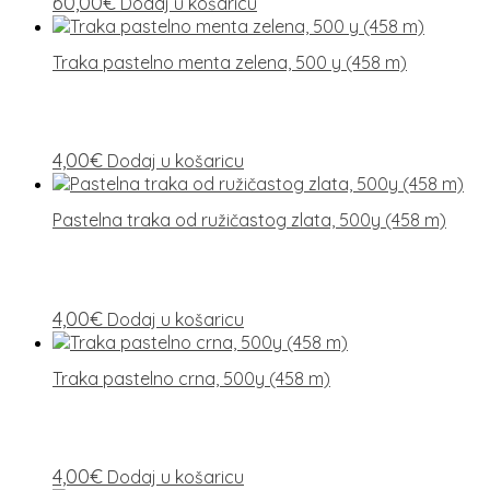
60,00
€
Dodaj u košaricu
Traka pastelno menta zelena, 500 y (458 m)
4,00
€
Dodaj u košaricu
Pastelna traka od ružičastog zlata, 500y (458 m)
4,00
€
Dodaj u košaricu
Traka pastelno crna, 500y (458 m)
4,00
€
Dodaj u košaricu