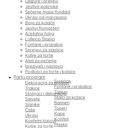
Glazure i preljevi
Jestive pokrivke
Šečerne mase fondant
Ukrasi od marcipana
Boja za kolače
Jestivi flomasteri
Acetatna folija
Lollipop Štapići
Fontane i prskalice
Sprejevi za slastice
Kutije za torte
Alati za pečenje
Izrezivači i nastavci
Podlošci za torte i kolače
Party program
Svjećice
Dekoracija za prostor
Fontane i prskalice
Trakice
Tanjuri
Stolnjaci i dekoracije
Stalci za kolače
Salvete
Banneri
Slamke
Toperi
Čaše
Kape
Ukrasi
Konfeti
Konfetni topovi
Maske
Kutije za torte