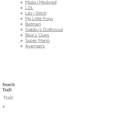
Maša i Medvjed
LOL
Lilo i Stitch
My Little Pony
Betmen
Gabby’s Dollhouse
Blue’s Clues
Super Mario
Avengers
Search
Traži
×
0,00
€
0
Cart