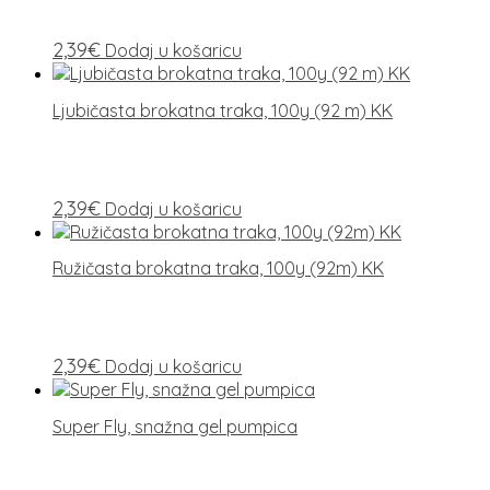
2,39
€
Dodaj u košaricu
Ljubičasta brokatna traka, 100y (92 m) KK
2,39
€
Dodaj u košaricu
Ružičasta brokatna traka, 100y (92m) KK
2,39
€
Dodaj u košaricu
Super Fly, snažna gel pumpica