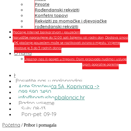
Pinjate
Rođendanski rekviziti
Konfetni topovi
Rekviziti za momačke i djevojačke
rođendanski rekviziti
Plaćanje Internet bankarstvom i pouzećem
Narudžbe napravljene do 12:00 sati šaljemo isti radni dan, Dostava iznosi
5€ plaćanje pouzećem može se razlikovati ovisno o mjestu. Vrijeme
dostave je 3 do 5 radnih dana.
O nama
Upoznaj nas ili posjeti u trgovini. Osim proizvoda nudimo i usluge
dekoriranja interijera i eksterija te najam popratne opreme
O nama
Kontakt
Posjetite nas u maloprodaji
Ante Starčevića 5A, Koprivnica ->
099 590 2450
info@partyshopbaloncic.hr
Radno vrijeme
Sub: 08-13
Pon-pet: 09-19
Početna
/ Pribor i pomagala