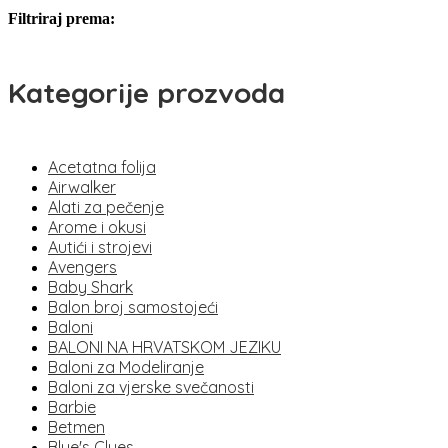
Filtriraj prema:
Kategorije prozvoda
Acetatna folija
Airwalker
Alati za pečenje
Arome i okusi
Autići i strojevi
Avengers
Baby Shark
Balon broj samostojeći
Baloni
BALONI NA HRVATSKOM JEZIKU
Baloni za Modeliranje
Baloni za vjerske svečanosti
Barbie
Betmen
Blue's Clues