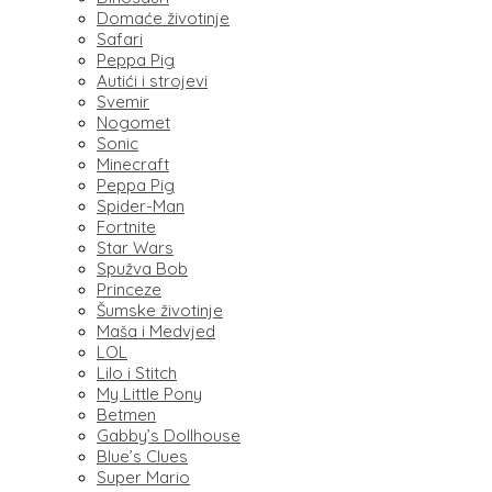
Domaće životinje
Safari
Peppa Pig
Autići i strojevi
Svemir
Nogomet
Sonic
Minecraft
Peppa Pig
Spider-Man
Fortnite
Star Wars
Spužva Bob
Princeze
Šumske životinje
Maša i Medvjed
LOL
Lilo i Stitch
My Little Pony
Betmen
Gabby’s Dollhouse
Blue’s Clues
Super Mario