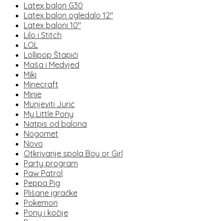
Latex balon G30
Latex balon ogledalo 12"
Latex baloni 10"
Lilo i Stitch
LOL
Lollipop Štapići
Maša i Medvjed
Miki
Minecraft
Minie
Munjeviti Jurić
My Little Pony
Natpis od balona
Nogomet
Novo
Otkrivanje spola Boy or Girl
Party program
Paw Patrol
Peppa Pig
Plišane igračke
Pokemon
Pony i kočije