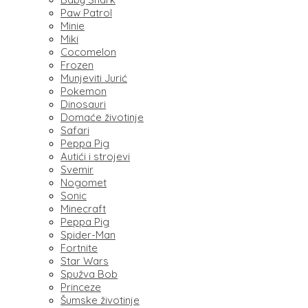
Paw Patrol
Minie
Miki
Cocomelon
Frozen
Munjeviti Jurić
Pokemon
Dinosauri
Domaće životinje
Safari
Peppa Pig
Autići i strojevi
Svemir
Nogomet
Sonic
Minecraft
Peppa Pig
Spider-Man
Fortnite
Star Wars
Spužva Bob
Princeze
Šumske životinje