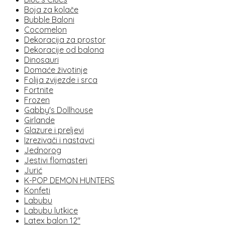
Boja za kolače
Bubble Baloni
Cocomelon
Dekoracija za prostor
Dekoracije od balona
Dinosauri
Domaće životinje
Folija zvijezde i srca
Fortnite
Frozen
Gabby's Dollhouse
Girlande
Glazure i preljevi
Izrezivači i nastavci
Jednorog
Jestivi flomasteri
Jurić
K-POP DEMON HUNTERS
Konfeti
Labubu
Labubu lutkice
Latex balon 12"