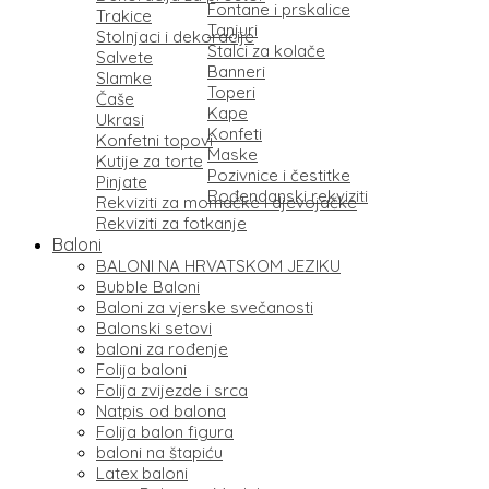
Fontane i prskalice
Trakice
Tanjuri
Stolnjaci i dekoracije
Stalci za kolače
Salvete
Banneri
Slamke
Toperi
Čaše
Kape
Ukrasi
Konfeti
Konfetni topovi
Maske
Kutije za torte
Pozivnice i čestitke
Pinjate
Rođendanski rekviziti
Rekviziti za momačke i djevojačke
Rekviziti za fotkanje
Baloni
BALONI NA HRVATSKOM JEZIKU
Bubble Baloni
Baloni za vjerske svečanosti
Balonski setovi
baloni za rođenje
Folija baloni
Folija zvijezde i srca
Natpis od balona
Folija balon figura
baloni na štapiću
Latex baloni