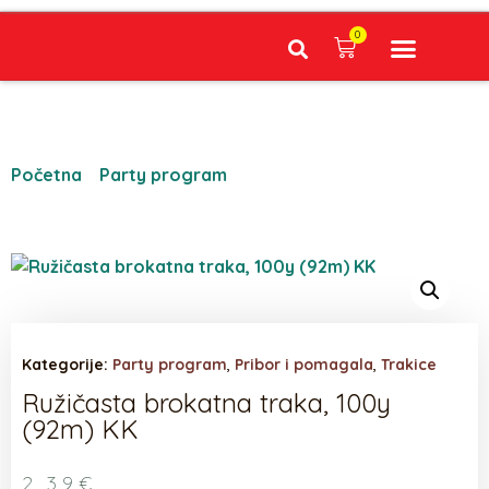
0
Narudžbe napravljene do 12:00 sati šaljemo isti radni dan, Dostava iznosi 5€ plaćanje pouzećem može se razlikovati ovisno o mjestu. Vrijeme dostave je 3 do 5 radnih dana.
Početna
/
Party program
/ Ružičasta brokatna traka,
100y (92m) KK
Kategorije:
Party program
,
Pribor i pomagala
,
Trakice
Ružičasta brokatna traka, 100y
(92m) KK
2,39
€