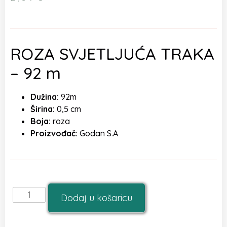
ROZA SVJETLJUĆA TRAKA
– 92 m
Dužina:
92m
Širina:
0,5 cm
Boja:
roza
Proizvođač:
Godan S.A
Dodaj u košaricu