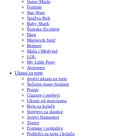
Super Mario
Fortnite
Star Wars
Spužva Bob
Baby Shark
Šumske životinje
Bing
Munjeviti Jurić
Betmen
Maša i Medvjed
LOL
My Little Pony
Avengers
Ukrasi za torte
Jestivi ukrasi za torte
Šečerne mase fondant
Posipi
Glazure i preljevi
Ukrasi od marcipana
Boja za kolače
Sprejevi za slastice
Jestivi flomasteri
Toperi
Fontane i prskalice
Podlošci za torte i kolače