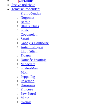
Girlande
Jestive pokrivke
Tematski rođendani
Prvi rođendan
Nogomet
Barbie
Blue’s Clues
Sonic
Cocomelon
Safari
Gabby’s Dollhouse
Autići i strojevi
Lilo i Stitch
Frozen
Domaće životinje
Minecraft
Spider-Man
Miki
Peppa Pig
Pokemon
Dinosauri
Princeze
Paw Patrol
Minie
Svemir