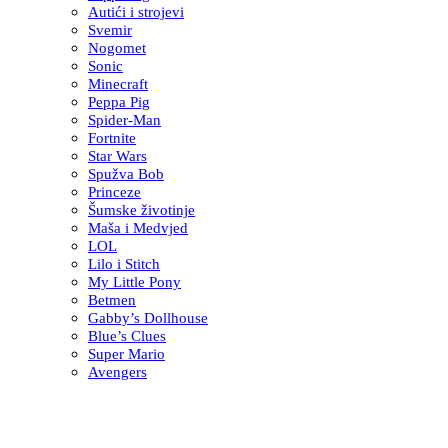
Autići i strojevi
Svemir
Nogomet
Sonic
Minecraft
Peppa Pig
Spider-Man
Fortnite
Star Wars
Spužva Bob
Princeze
Šumske životinje
Maša i Medvjed
LOL
Lilo i Stitch
My Little Pony
Betmen
Gabby’s Dollhouse
Blue’s Clues
Super Mario
Avengers