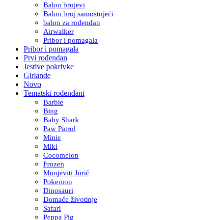
Balon brojevi
Balon broj samostojeći
balon za rođendan
Airwalker
Pribor i pomagala
Pribor i pomagala
Prvi rođendan
Jestive pokrivke
Girlande
Novo
Tematski rođendani
Barbie
Bing
Baby Shark
Paw Patrol
Minie
Miki
Cocomelon
Frozen
Munjeviti Jurić
Pokemon
Dinosauri
Domaće životinje
Safari
Peppa Pig