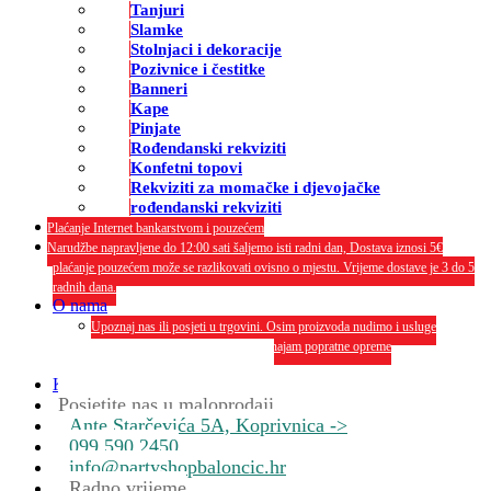
Tanjuri
Slamke
Stolnjaci i dekoracije
Pozivnice i čestitke
Banneri
Kape
Pinjate
Rođendanski rekviziti
Konfetni topovi
Rekviziti za momačke i djevojačke
rođendanski rekviziti
Plaćanje Internet bankarstvom i pouzećem
Narudžbe napravljene do 12:00 sati šaljemo isti radni dan, Dostava iznosi 5€
plaćanje pouzećem može se razlikovati ovisno o mjestu. Vrijeme dostave je 3 do 5
radnih dana.
O nama
Upoznaj nas ili posjeti u trgovini. Osim proizvoda nudimo i usluge
dekoriranja interijera i eksterija te najam popratne opreme
O nama
Kontakt
Posjetite nas u maloprodaji
Ante Starčevića 5A, Koprivnica ->
099 590 2450
info@partyshopbaloncic.hr
Radno vrijeme