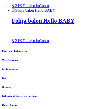
5,31
€
Dodaj u košaricu
Folija balon Hello BABY
5,31
€
Dodaj u košaricu
Partyshopbaloncic.hr
Web trgovina
Česta pitanja
Blog
O nama
Balonske dekoracije i uređenje
Uvjeti kupnje