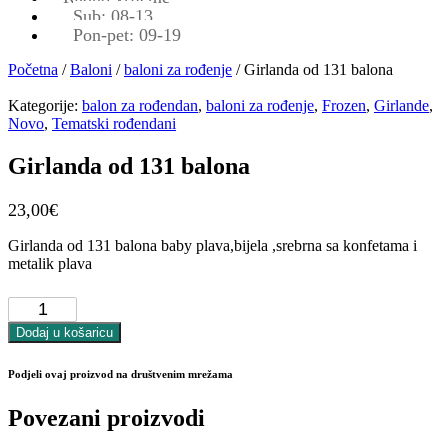
Sub: 08-13
Pon-pet: 09-19
Početna
/
Baloni
/
baloni za rođenje
/ Girlanda od 131 balona
Kategorije:
balon za rođendan
,
baloni za rođenje
,
Frozen
,
Girlande
,
Novo
,
Tematski rođendani
Girlanda od 131 balona
23,00
€
Girlanda od 131 balona baby plava,bijela ,srebrna sa konfetama i
metalik plava
Girlanda
od
131
Dodaj u košaricu
balona
količina
Podjeli ovaj proizvod na društvenim mrežama
Povezani proizvodi