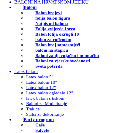
BALONI NA HRVATSKOM JEZIKU
Baloni
Balon brojevi
folija balon figura
Natpis od balona
Folija zvijezde i srca
Balon folija okrugli 18
balon za rođendan
Balon broj samostojeći
baloni na štapiću
Baloni za djevojačku i momačku
Baloni za vjerske svečanosti
Sveta potvrda
Latex baloni
Latex balon 5″
Latex baloni 10″
Latex balon 12″
Latex balon ogledalo 12″
latex baloni s tiskom
Baloni za Modeliranje
Trakice
Stalci za dekoriranje
Party program
Čaše
Salvete