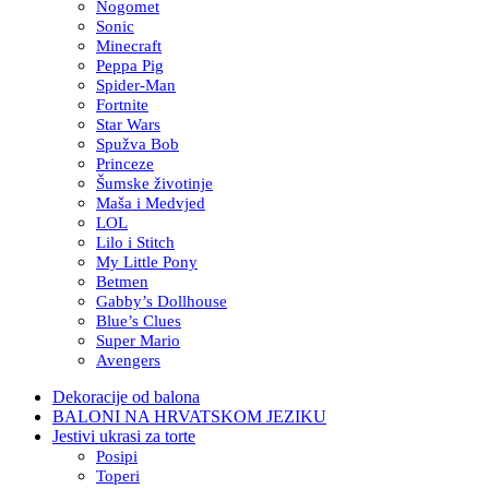
Nogomet
Sonic
Minecraft
Peppa Pig
Spider-Man
Fortnite
Star Wars
Spužva Bob
Princeze
Šumske životinje
Maša i Medvjed
LOL
Lilo i Stitch
My Little Pony
Betmen
Gabby’s Dollhouse
Blue’s Clues
Super Mario
Avengers
Dekoracije od balona
BALONI NA HRVATSKOM JEZIKU
Jestivi ukrasi za torte
Posipi
Toperi