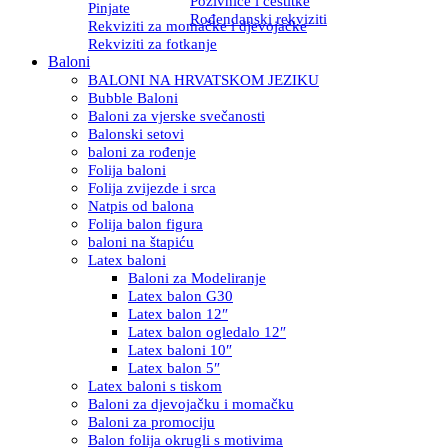
Pozivnice i čestitke
Pinjate
Rođendanski rekviziti
Rekviziti za momačke i djevojačke
Rekviziti za fotkanje
Baloni
BALONI NA HRVATSKOM JEZIKU
Bubble Baloni
Baloni za vjerske svečanosti
Balonski setovi
baloni za rođenje
Folija baloni
Folija zvijezde i srca
Natpis od balona
Folija balon figura
baloni na štapiću
Latex baloni
Baloni za Modeliranje
Latex balon G30
Latex balon 12″
Latex balon ogledalo 12″
Latex baloni 10″
Latex balon 5″
Latex baloni s tiskom
Baloni za djevojačku i momačku
Baloni za promociju
Balon folija okrugli s motivima