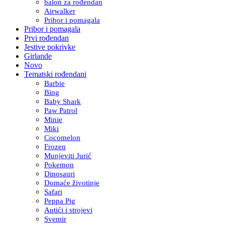
balon za rođendan
Airwalker
Pribor i pomagala
Pribor i pomagala
Prvi rođendan
Jestive pokrivke
Girlande
Novo
Tematski rođendani
Barbie
Bing
Baby Shark
Paw Patrol
Minie
Miki
Cocomelon
Frozen
Munjeviti Jurić
Pokemon
Dinosauri
Domaće životinje
Safari
Peppa Pig
Autići i strojevi
Svemir