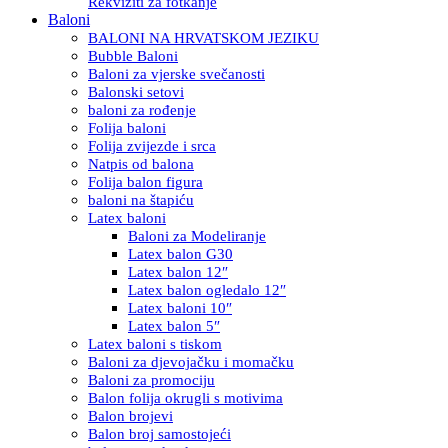
Rekviziti za fotkanje
Baloni
BALONI NA HRVATSKOM JEZIKU
Bubble Baloni
Baloni za vjerske svečanosti
Balonski setovi
baloni za rođenje
Folija baloni
Folija zvijezde i srca
Natpis od balona
Folija balon figura
baloni na štapiću
Latex baloni
Baloni za Modeliranje
Latex balon G30
Latex balon 12″
Latex balon ogledalo 12″
Latex baloni 10″
Latex balon 5″
Latex baloni s tiskom
Baloni za djevojačku i momačku
Baloni za promociju
Balon folija okrugli s motivima
Balon brojevi
Balon broj samostojeći