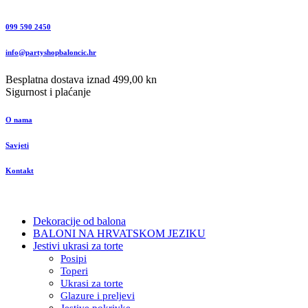
099 590 2450
info@partyshopbaloncic.hr
Besplatna dostava iznad 499,00 kn
Sigurnost i plaćanje
O nama
Savjeti
Kontakt
Dekoracije od balona
BALONI NA HRVATSKOM JEZIKU
Jestivi ukrasi za torte
Posipi
Toperi
Ukrasi za torte
Glazure i preljevi
Jestive pokrivke