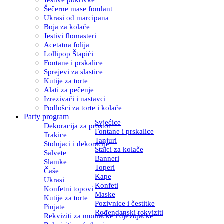
Šečerne mase fondant
Ukrasi od marcipana
Boja za kolače
Jestivi flomasteri
Acetatna folija
Lollipop Štapići
Fontane i prskalice
Sprejevi za slastice
Kutije za torte
Alati za pečenje
Izrezivači i nastavci
Podlošci za torte i kolače
Party program
Svjećice
Dekoracija za prostor
Fontane i prskalice
Trakice
Tanjuri
Stolnjaci i dekoracije
Stalci za kolače
Salvete
Banneri
Slamke
Toperi
Čaše
Kape
Ukrasi
Konfeti
Konfetni topovi
Maske
Kutije za torte
Pozivnice i čestitke
Pinjate
Rođendanski rekviziti
Rekviziti za momačke i djevojačke