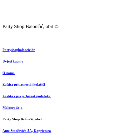
Party Shop Balončić, obrt ©
Partyshopbaloncic.hr
Uvjeti kupnje
O nama
Zaštita privatnosti i kolačići
Zaštita i povjerljivost podataka
Maloprodaja
Party Shop Balončić, obrt
Ante Starčevića 5A, Koprivnica