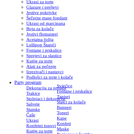
Ukrasi za torte
Glazure i preljevi
Jestive pokrivke
Šečerne mase fondant
Ukrasi od marcipana
Boja za kolače
Jestivi flomasteri
Acetatna folija
Lollipop Štapići
Fontane i prskalice
Sprejevi za slastice
Kutije za torte
Alati za pečenje
Izrezivači i nastavci
Podlošci za torte i kolače
Party program
Svjećice
Dekoracija za prostor
Fontane i prskalice
Trakice
Tanjuri
Stolnjaci i dekoracije
Stalci za kolače
Salvete
Banneri
Slamke
Toperi
Čaše
Kape
Ukrasi
Konfeti
Konfetni topovi
Maske
Kutije za torte