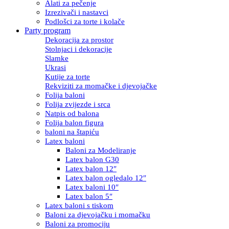
Alati za pečenje
Izrezivači i nastavci
Podlošci za torte i kolače
Party program
Dekoracija za prostor
Stolnjaci i dekoracije
Slamke
Ukrasi
Kutije za torte
Rekviziti za momačke i djevojačke
Folija baloni
Folija zvijezde i srca
Natpis od balona
Folija balon figura
baloni na štapiću
Latex baloni
Baloni za Modeliranje
Latex balon G30
Latex balon 12″
Latex balon ogledalo 12″
Latex baloni 10″
Latex balon 5″
Latex baloni s tiskom
Baloni za djevojačku i momačku
Baloni za promociju