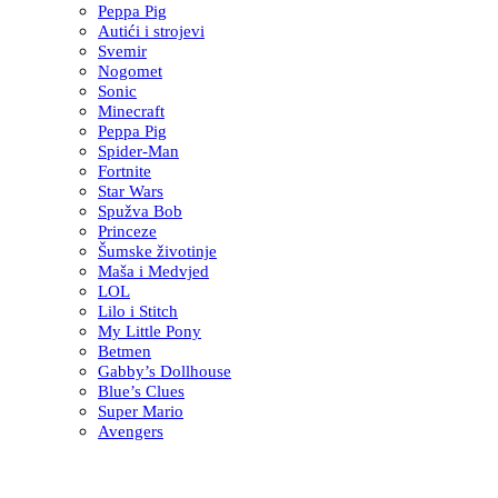
Peppa Pig
Autići i strojevi
Svemir
Nogomet
Sonic
Minecraft
Peppa Pig
Spider-Man
Fortnite
Star Wars
Spužva Bob
Princeze
Šumske životinje
Maša i Medvjed
LOL
Lilo i Stitch
My Little Pony
Betmen
Gabby’s Dollhouse
Blue’s Clues
Super Mario
Avengers