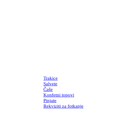
Trakice
Salvete
Čaše
Konfetni topovi
Pinjate
Rekviziti za fotkanje