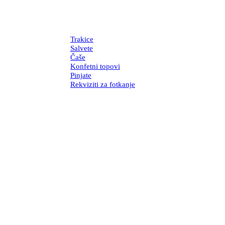
Trakice
Salvete
Čaše
Konfetni topovi
Pinjate
Rekviziti za fotkanje