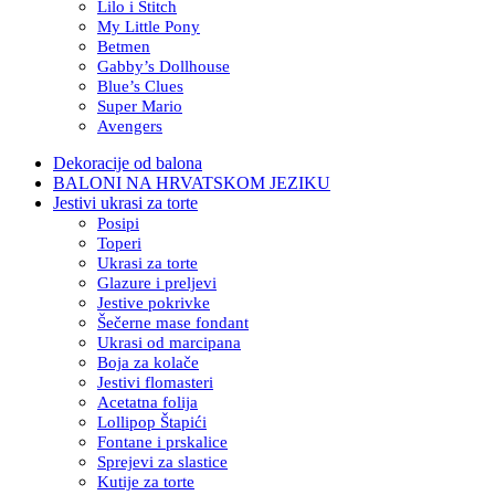
Lilo i Stitch
My Little Pony
Betmen
Gabby’s Dollhouse
Blue’s Clues
Super Mario
Avengers
Dekoracije od balona
BALONI NA HRVATSKOM JEZIKU
Jestivi ukrasi za torte
Posipi
Toperi
Ukrasi za torte
Glazure i preljevi
Jestive pokrivke
Šečerne mase fondant
Ukrasi od marcipana
Boja za kolače
Jestivi flomasteri
Acetatna folija
Lollipop Štapići
Fontane i prskalice
Sprejevi za slastice
Kutije za torte