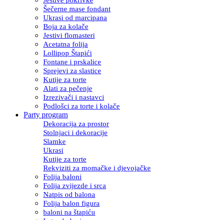
Šečerne mase fondant
Ukrasi od marcipana
Boja za kolače
Jestivi flomasteri
Acetatna folija
Lollipop Štapići
Fontane i prskalice
Sprejevi za slastice
Kutije za torte
Alati za pečenje
Izrezivači i nastavci
Podlošci za torte i kolače
Party program
Dekoracija za prostor
Stolnjaci i dekoracije
Slamke
Ukrasi
Kutije za torte
Rekviziti za momačke i djevojačke
Folija baloni
Folija zvijezde i srca
Natpis od balona
Folija balon figura
baloni na štapiću