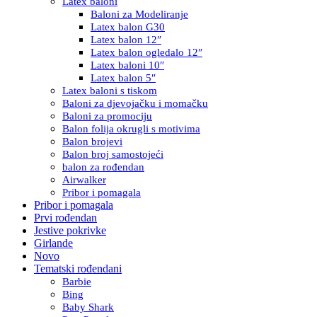
Latex baloni
Baloni za Modeliranje
Latex balon G30
Latex balon 12″
Latex balon ogledalo 12″
Latex baloni 10″
Latex balon 5″
Latex baloni s tiskom
Baloni za djevojačku i momačku
Baloni za promociju
Balon folija okrugli s motivima
Balon brojevi
Balon broj samostojeći
balon za rođendan
Airwalker
Pribor i pomagala
Pribor i pomagala
Prvi rođendan
Jestive pokrivke
Girlande
Novo
Tematski rođendani
Barbie
Bing
Baby Shark