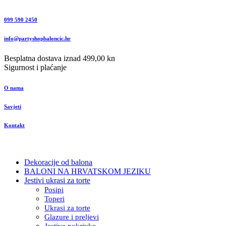
099 590 2450
info@partyshopbaloncic.hr
Besplatna dostava iznad 499,00 kn
Sigurnost i plaćanje
O nama
Savjeti
Kontakt
Dekoracije od balona
BALONI NA HRVATSKOM JEZIKU
Jestivi ukrasi za torte
Posipi
Toperi
Ukrasi za torte
Glazure i preljevi
Jestive pokrivke