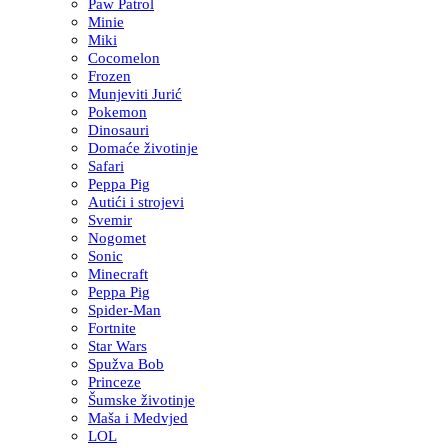
Paw Patrol
Minie
Miki
Cocomelon
Frozen
Munjeviti Jurić
Pokemon
Dinosauri
Domaće životinje
Safari
Peppa Pig
Autići i strojevi
Svemir
Nogomet
Sonic
Minecraft
Peppa Pig
Spider-Man
Fortnite
Star Wars
Spužva Bob
Princeze
Šumske životinje
Maša i Medvjed
LOL