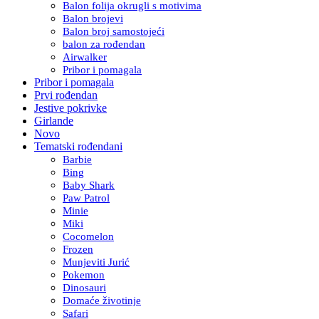
Balon folija okrugli s motivima
Balon brojevi
Balon broj samostojeći
balon za rođendan
Airwalker
Pribor i pomagala
Pribor i pomagala
Prvi rođendan
Jestive pokrivke
Girlande
Novo
Tematski rođendani
Barbie
Bing
Baby Shark
Paw Patrol
Minie
Miki
Cocomelon
Frozen
Munjeviti Jurić
Pokemon
Dinosauri
Domaće životinje
Safari