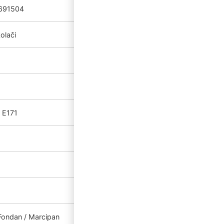
691504
olači
 E171
Fondan / Marcipan