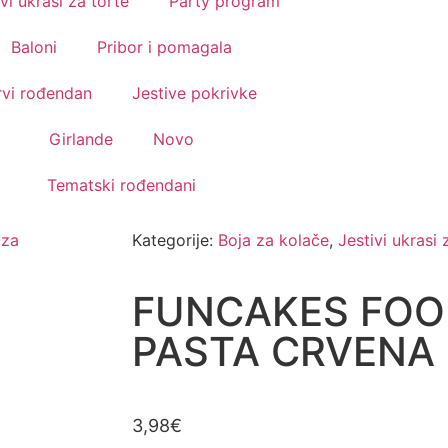
vi ukrasi za torte
Party program
Baloni
Pribor i pomagala
rvi rođendan
Jestive pokrivke
Girlande
Novo
Tematski rođendani
 za
Kategorije:
Boja za kolače
,
Jestivi ukrasi 
FUNCAKES FOO
PASTA CRVENA 
3,98
€