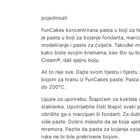
pojedinosti
FunCakes koncentrirana pasta u boji za 
je pasta u boji za bojanje fondanta, mar
modeliranje i paste za cvijeće. Također m
kako biste svojim kremama, kao što su b
Cream®, dali sjajnu boju.
Ali to nije sve. Dajte svom tijestu i tijest
bojom za hranu iz FunCakes paste. Pasta 
do 200°C.
Upute za upotrebu: Štapićem za koktele u
staklenke. Upotrijebite čisti štapić svaki
obrišite ga o marcipan ili fondant. Za du
više paste. Dobro mijesite da se boja ujed
mramora. Pazite da pasta za bojenje ost
ruke ne bi bile prekrivene bojom.