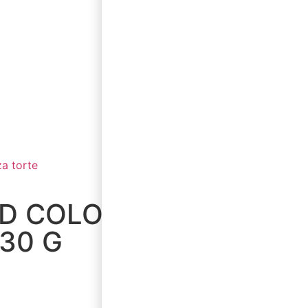
za torte
D COLOR
30 G