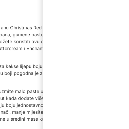
hranu Christmas Red savršena
cipana, gumene paste, paste za
ožete koristiti ovu crvenu boju
uttercream i Enchanted
u za kekse lijepu boju s ovom
u boji pogodna je za pečenje
zmite malo paste u boji iz
 put kada dodate više boje i
blju boju jednostavno dodajte
nači, manje mijesite za efekt
ane u sredini mase kako vam