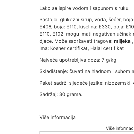
Lako se ispire vodom i sapunom s ruku.
Sastojci: glukozni sirup, voda, šećer, boja
E406, boja: E110, kiselina: E330, boja: E
E110, E102: mogu imati negativan učinak 
djece. Može sadržavati tragove:
mlijeka
ima: Kosher certifikat, Halal certifikat
Najveća upotrebljiva doza: 7 g/kg.
Skladištenje: čuvati na hladnom i suhom m
Paket sadrži sljedeće jezike: nizozemski, 
Sadržaj: 30 grama.
Više informacija
Više informaci