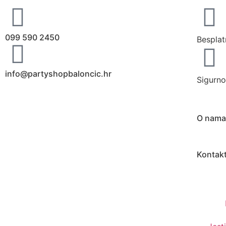
099 590 2450
Besplat
info@partyshopbaloncic.hr
Sigurno
O nama
Kontak