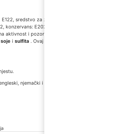
: E122, sredstvo za želiranje:
102, konzervans: E202. E122,
na aktivnost i pozornost kod
,
soje
i
sulfita
. Ovaj proizvod
jestu.
engleski, njemački i francuski.
ja