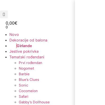
0,00
€
0
Novo
Dekoracije od balona
Girlande
Jestive pokrivke
Tematski rođendani
Prvi rođendan
Nogomet
Barbie
Blue’s Clues
Sonic
Cocomelon
Safari
Gabby’s Dollhouse