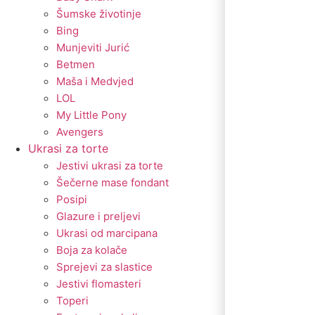
Šumske životinje
Bing
Munjeviti Jurić
Betmen
Maša i Medvjed
LOL
My Little Pony
Avengers
Ukrasi za torte
Jestivi ukrasi za torte
Šečerne mase fondant
Posipi
Glazure i preljevi
Ukrasi od marcipana
Boja za kolače
Sprejevi za slastice
Jestivi flomasteri
Toperi