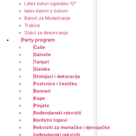
Latex balon ogledalo 12″
latex baloni s tiskom
Baloni za Modeliranje
Trakice
Stalci za dekoriranje
Party program
Čaše
Salvete
Tanjuri
Slamke
Stolnjaci i dekoracije
Pozivnice i čestitke
Banneri
Kape
Pinjate
Rođendanski rekviziti
Konfetni topovi
Rekviziti za momačke i djevojačke
rođendanski rekviziti