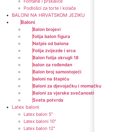
Fontane i prskalice
Podlošci za torte i kolače
BALONI NA HRVATSKOM JEZIKU
Baloni
Balon brojevi
folija balon figura
Natpis od balona
Folija zvijezde i srca
Balon folija okrugli 18
balon za rođendan
Balon broj samostojeći
baloni na štapiću
Baloni za djevojačku i momačku
Baloni za vjerske svečanosti
Sveta potvrda
Latex baloni
Latex balon 5″
Latex baloni 10″
Latex balon 12″