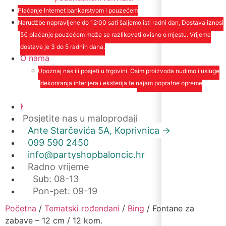
Plaćanje Internet bankarstvom i pouzećem
Narudžbe napravljene do 12:00 sati šaljemo isti radni dan, Dostava iznosi
5€ plaćanje pouzećem može se razlikovati ovisno o mjestu. Vrijeme
dostave je 3 do 5 radnih dana.
O nama
Upoznaj nas ili posjeti u trgovini. Osim proizvoda nudimo i usluge
dekoriranja interijera i eksterija te najam popratne opreme
O nama
Kontakt
Posjetite nas u maloprodaji
Ante Starčevića 5A, Koprivnica ->
099 590 2450
info@partyshopbaloncic.hr
Radno vrijeme
Sub: 08-13
Pon-pet: 09-19
Početna
/
Tematski rođendani
/
Bing
/ Fontane za
zabave – 12 cm / 12 kom.