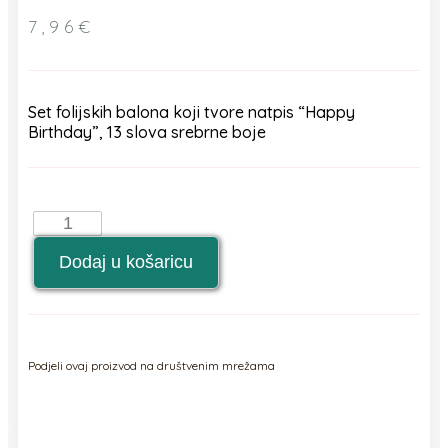
7,96
€
Set folijskih balona koji tvore natpis “Happy
Birthday”, 13 slova srebrne boje
Set
folijskih
balona
Dodaj u košaricu
Happy
Birthday
srebrni
13/1
količina
Podjeli ovaj proizvod na društvenim mrežama