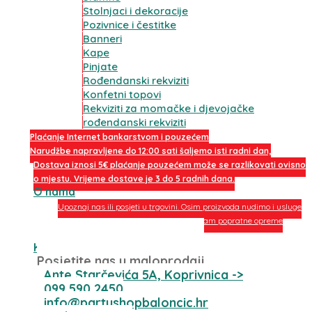
Stolnjaci i dekoracije
Pozivnice i čestitke
Banneri
Kape
Pinjate
Rođendanski rekviziti
Konfetni topovi
Rekviziti za momačke i djevojačke
rođendanski rekviziti
Plaćanje Internet bankarstvom i pouzećem
Narudžbe napravljene do 12:00 sati šaljemo isti radni dan,
Dostava iznosi 5€ plaćanje pouzećem može se razlikovati ovisno
o mjestu. Vrijeme dostave je 3 do 5 radnih dana.
O nama
Upoznaj nas ili posjeti u trgovini. Osim proizvoda nudimo i usluge
dekoriranja interijera i eksterija te najam popratne opreme
O nama
Kontakt
Posjetite nas u maloprodaji
Ante Starčevića 5A, Koprivnica ->
099 590 2450
info@partyshopbaloncic.hr