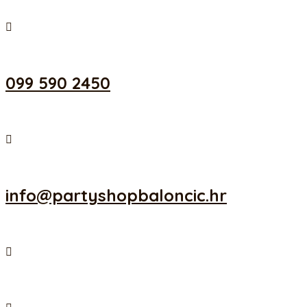
099 590 2450
info@partyshopbaloncic.hr
Besplatna dostava iznad 499,00 kn