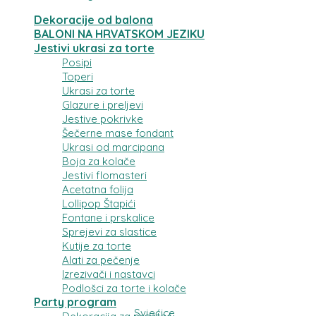
Dekoracije od balona
BALONI NA HRVATSKOM JEZIKU
Jestivi ukrasi za torte
Posipi
Toperi
Ukrasi za torte
Glazure i preljevi
Jestive pokrivke
Šečerne mase fondant
Ukrasi od marcipana
Boja za kolače
Jestivi flomasteri
Acetatna folija
Lollipop Štapići
Fontane i prskalice
Sprejevi za slastice
Kutije za torte
Alati za pečenje
Izrezivači i nastavci
Podlošci za torte i kolače
Party program
Svjećice