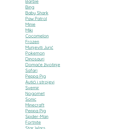
Barbie
Bing
Baby Shark
Paw Patrol
Minie
Miki
Cocomelon
Frozen
Munjeviti Jurić
Pokemon
Dinosauri
Domaće životinje
Safari
Peppa Pig
Autići i strojevi
Svemir
Nogomet
Sonic
Minecraft
Peppa Pig
Spider-Man
Fortnite
Star Wars