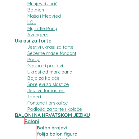
Munjeviti Jurić
Betmen
Maša i Medvjed
LOL
My Little Pony
Avengers
Ukrasi za torte
Jestivi ukrasi za torte
Šečerne mase fondant
Posipi
Glazure i preljevi
Ukrasi od marcipana
Boja za kolače
Sprejevi za slastice
Jestivi flomasteri
Toperi
Fontane i prskalice
Podlošci za torte i kolače
BALONI NA HRVATSKOM JEZIKU
Baloni
Balon brojevi
folija balon figura