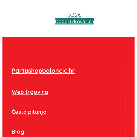
3,32
€
Dodaj u košaricu
Partyshopbaloncic.hr
Web trgovina
Česta pitanja
Blog