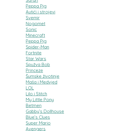
Safari
Peppa Pig
Autići i strojevi
Svemir
Nogomet
Sonic
Minecraft
Peppa Pig
Spider-Man
Fortnite
Star Wars
Spužva Bob
Princeze
Šumske životinje
Maša i Medvjed
LOL
Lilo i Stitch
My Little Pony
Betmen
Gabby’s Dollhouse
Blue’s Clues
Super Mario
Avengers