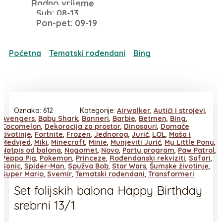
Radno vrijeme
Sub: 08-13
Pon-pet: 09-19
Početna
/
Tematski rođendani
/
Bing
/ Set folijskih
balona Happy Birthday srebrni 13/1
Oznaka:
612
Kategorije:
Airwalker
,
Autići i strojevi
,
Avengers
,
Baby Shark
,
Banneri
,
Barbie
,
Betmen
,
Bing
,
Cocomelon
,
Dekoracija za prostor
,
Dinosauri
,
Domaće
životinje
,
Fortnite
,
Frozen
,
Jednorog
,
Jurić
,
LOL
,
Maša i
Medvjed
,
Miki
,
Minecraft
,
Minie
,
Munjeviti Jurić
,
My Little Pony
,
Natpis od balona
,
Nogomet
,
Novo
,
Party program
,
Paw Patrol
,
Peppa Pig
,
Pokemon
,
Princeze
,
Rođendanski rekviziti
,
Safari
,
Sonic
,
Spider-Man
,
Spužva Bob
,
Star Wars
,
Šumske životinje
,
Super Mario
,
Svemir
,
Tematski rođendani
,
Transformeri
Set folijskih balona Happy Birthday
srebrni 13/1