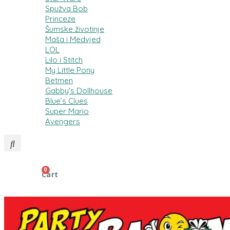
Spužva Bob
Princeze
Šumske životinje
Maša i Medvjed
LOL
Lilo i Stitch
My Little Pony
Betmen
Gabby’s Dollhouse
Blue’s Clues
Super Mario
Avengers
0
0,00
€
Cart