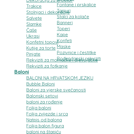
Dekoracija za prostor
Fontane i prskalice
Trakice
Tanjuri
Stolnjaci i dekoracije
Stalci za kolače
Salvete
Banneri
Slamke
Toperi
Čaše
Kape
Ukrasi
Konfeti
Konfetni topovi
Maske
Kutije za torte
Pozivnice i čestitke
Pinjate
Rođendanski rekviziti
Rekviziti za momačke i djevojačke
Rekviziti za fotkanje
Baloni
BALONI NA HRVATSKOM JEZIKU
Bubble Baloni
Baloni za vjerske svečanosti
Balonski setovi
baloni za rođenje
Folija baloni
Folija zvijezde i srca
Natpis od balona
Folija balon figura
baloni na štapiću