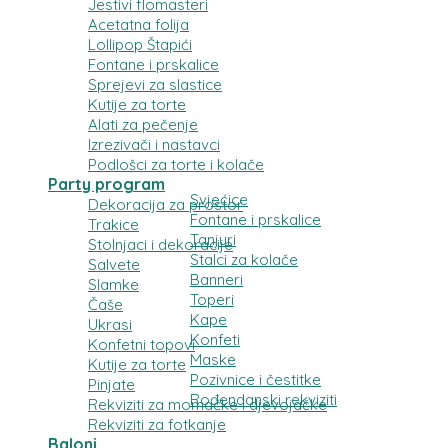
Jestivi flomasteri
Acetatna folija
Lollipop Štapići
Fontane i prskalice
Sprejevi za slastice
Kutije za torte
Alati za pečenje
Izrezivači i nastavci
Podlošci za torte i kolače
Party program
Svjećice
Dekoracija za prostor
Fontane i prskalice
Trakice
Tanjuri
Stolnjaci i dekoracije
Stalci za kolače
Salvete
Banneri
Slamke
Toperi
Čaše
Kape
Ukrasi
Konfeti
Konfetni topovi
Maske
Kutije za torte
Pozivnice i čestitke
Pinjate
Rođendanski rekviziti
Rekviziti za momačke i djevojačke
Rekviziti za fotkanje
Baloni