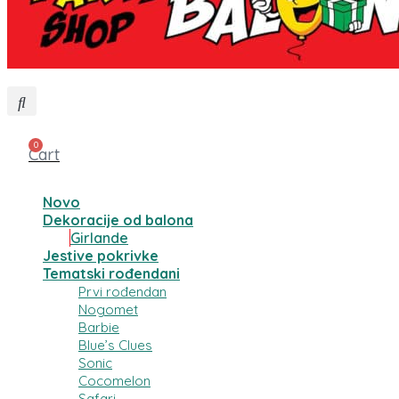
0
Cart
Novo
Dekoracije od balona
Girlande
Jestive pokrivke
Tematski rođendani
Prvi rođendan
Nogomet
Barbie
Blue’s Clues
Sonic
Cocomelon
Safari