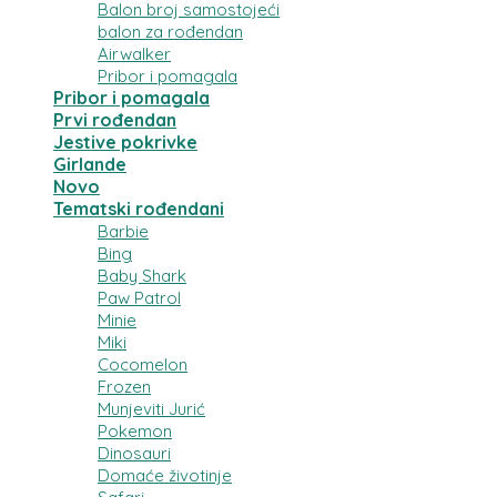
Balon broj samostojeći
balon za rođendan
Airwalker
Pribor i pomagala
Pribor i pomagala
Prvi rođendan
Jestive pokrivke
Girlande
Novo
Tematski rođendani
Barbie
Bing
Baby Shark
Paw Patrol
Minie
Miki
Cocomelon
Frozen
Munjeviti Jurić
Pokemon
Dinosauri
Domaće životinje