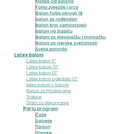
Natpis od balona
Folija zvijezde i srca
Balon folija okrugli 18
balon za rođendan
Balon broj samostojeći
baloni na štapiću
Baloni za djevojačku i momačku
Baloni za vjerske svečanosti
Sveta potvrda
Latex baloni
Latex balon 5″
Latex baloni 10″
Latex balon 12″
Latex balon ogledalo 12″
latex baloni s tiskom
Baloni za Modeliranje
Trakice
Stalci za dekoriranje
Party program
Čaše
Salvete
Tanjuri
Slamke