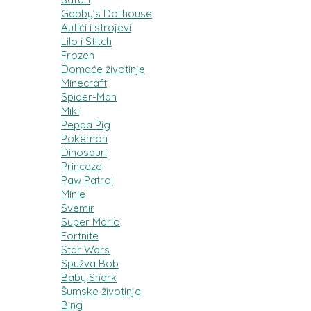
Gabby’s Dollhouse
Autići i strojevi
Lilo i Stitch
Frozen
Domaće životinje
Minecraft
Spider-Man
Miki
Peppa Pig
Pokemon
Dinosauri
Princeze
Paw Patrol
Minie
Svemir
Super Mario
Fortnite
Star Wars
Spužva Bob
Baby Shark
Šumske životinje
Bing