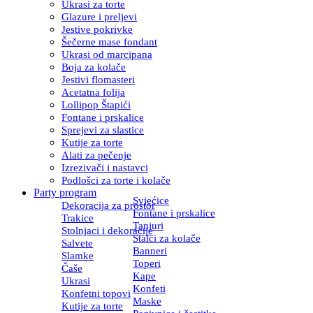
Ukrasi za torte
Glazure i preljevi
Jestive pokrivke
Šečerne mase fondant
Ukrasi od marcipana
Boja za kolače
Jestivi flomasteri
Acetatna folija
Lollipop Štapići
Fontane i prskalice
Sprejevi za slastice
Kutije za torte
Alati za pečenje
Izrezivači i nastavci
Podlošci za torte i kolače
Party program
Svjećice
Dekoracija za prostor
Fontane i prskalice
Trakice
Tanjuri
Stolnjaci i dekoracije
Stalci za kolače
Salvete
Banneri
Slamke
Toperi
Čaše
Kape
Ukrasi
Konfeti
Konfetni topovi
Maske
Kutije za torte