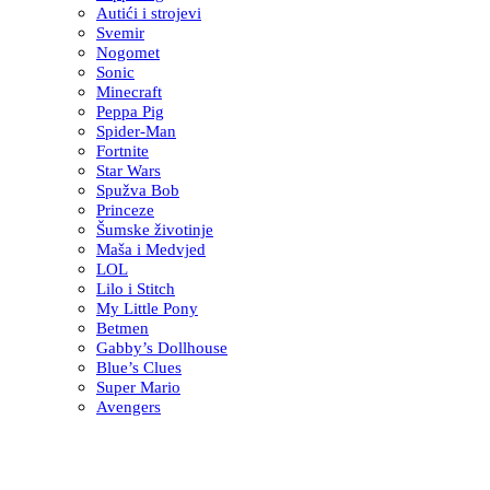
Autići i strojevi
Svemir
Nogomet
Sonic
Minecraft
Peppa Pig
Spider-Man
Fortnite
Star Wars
Spužva Bob
Princeze
Šumske životinje
Maša i Medvjed
LOL
Lilo i Stitch
My Little Pony
Betmen
Gabby’s Dollhouse
Blue’s Clues
Super Mario
Avengers