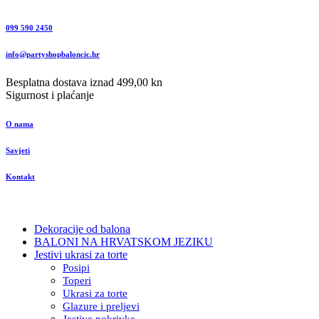
099 590 2450
info@partyshopbaloncic.hr
Besplatna dostava iznad 499,00 kn
Sigurnost i plaćanje
O nama
Savjeti
Kontakt
Dekoracije od balona
BALONI NA HRVATSKOM JEZIKU
Jestivi ukrasi za torte
Posipi
Toperi
Ukrasi za torte
Glazure i preljevi
Jestive pokrivke