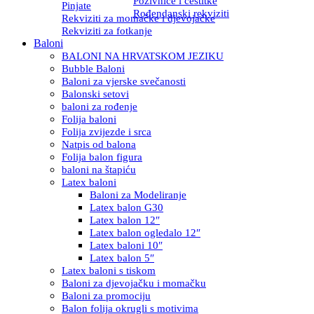
Pozivnice i čestitke
Pinjate
Rođendanski rekviziti
Rekviziti za momačke i djevojačke
Rekviziti za fotkanje
Baloni
BALONI NA HRVATSKOM JEZIKU
Bubble Baloni
Baloni za vjerske svečanosti
Balonski setovi
baloni za rođenje
Folija baloni
Folija zvijezde i srca
Natpis od balona
Folija balon figura
baloni na štapiću
Latex baloni
Baloni za Modeliranje
Latex balon G30
Latex balon 12″
Latex balon ogledalo 12″
Latex baloni 10″
Latex balon 5″
Latex baloni s tiskom
Baloni za djevojačku i momačku
Baloni za promociju
Balon folija okrugli s motivima