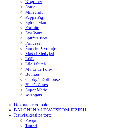
Nogomet
Sonic
Minecraft
Peppa Pig
Spider-Man
Fortnite
Star Wars
Spužva Bob
Princeze
Šumske životinje
Maša i Medvjed
LOL
Lilo i Stitch
My Little Pony
Betmen
Gabby’s Dollhouse
Blue’s Clues
Super Mario
Avengers
Dekoracije od balona
BALONI NA HRVATSKOM JEZIKU
Jestivi ukrasi za torte
Posipi
Toperi