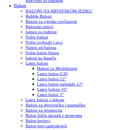
Rekviziti za fotkanje
Baloni
BALONI NA HRVATSKOM JEZIKU
Bubble Baloni
Baloni za vjerske svečanosti
Balonski setovi
baloni za rođenje
Folija baloni
Folija zvijezde i srca
Natpis od balona
Folija balon figura
baloni na štapiću
Latex baloni
Baloni za Modeliranje
Latex balon G30
Latex balon 12″
Latex balon ogledalo 12″
Latex baloni 10″
Latex balon 5″
Latex baloni s tiskom
Baloni za djevojačku i momačku
Baloni za promociju
Balon folija okrugli s motivima
Balon brojevi
Balon broj samostojeći