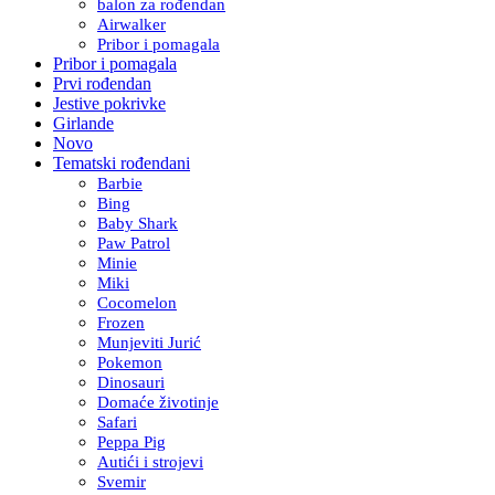
balon za rođendan
Airwalker
Pribor i pomagala
Pribor i pomagala
Prvi rođendan
Jestive pokrivke
Girlande
Novo
Tematski rođendani
Barbie
Bing
Baby Shark
Paw Patrol
Minie
Miki
Cocomelon
Frozen
Munjeviti Jurić
Pokemon
Dinosauri
Domaće životinje
Safari
Peppa Pig
Autići i strojevi
Svemir