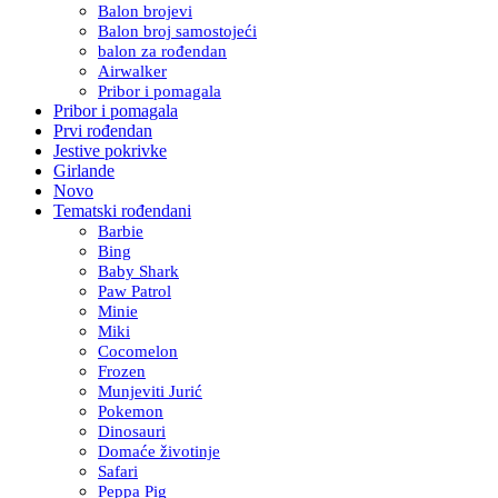
Balon brojevi
Balon broj samostojeći
balon za rođendan
Airwalker
Pribor i pomagala
Pribor i pomagala
Prvi rođendan
Jestive pokrivke
Girlande
Novo
Tematski rođendani
Barbie
Bing
Baby Shark
Paw Patrol
Minie
Miki
Cocomelon
Frozen
Munjeviti Jurić
Pokemon
Dinosauri
Domaće životinje
Safari
Peppa Pig