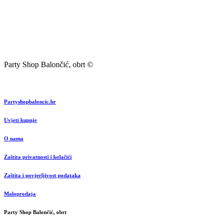
Party Shop Balončić, obrt ©
Partyshopbaloncic.hr
Uvjeti kupnje
O nama
Zaštita privatnosti i kolačići
Zaštita i povjerljivost podataka
Maloprodaja
Party Shop Balončić, obrt