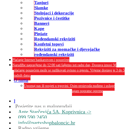
Tanjuri
Slamke
Stolnjaci i dekoracije
Pozivnice i čestitke
Banneri
Kape
Pinjate
Rođendanski rekviziti
Konfetni topovi
Rekviziti za momačke i djevojačke
rođendanski rekviziti
Plaćanje Internet bankarstvom i pouzećem
Narudžbe napravljene do 12:00 sati šaljemo isti radni dan, Dostava iznosi 5€
plaćanje pouzećem može se razlikovati ovisno o mjestu. Vrijeme dostave je 3 do 5
radnih dana.
O nama
Upoznaj nas ili posjeti u trgovini. Osim proizvoda nudimo i usluge
dekoriranja interijera i eksterija te najam popratne opreme
O nama
Kontakt
Posjetite nas u maloprodaji
Ante Starčevića 5A, Koprivnica ->
099 590 2450
info@partyshopbaloncic.hr
Radno vrijeme