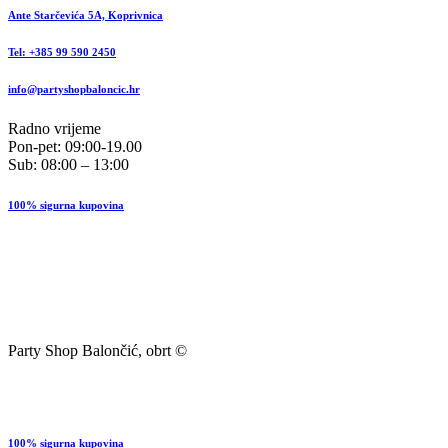
Ante Starčevića 5A, Koprivnica
Tel: +385 99 590 2450
info@partyshopbaloncic.hr
Radno vrijeme
Pon-pet: 09:00-19.00
Sub: 08:00 – 13:00
100% sigurna kupovina
Party Shop Balončić, obrt ©
100% sigurna kupovina