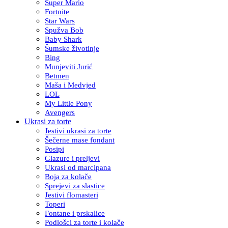
Super Mario
Fortnite
Star Wars
Spužva Bob
Baby Shark
Šumske životinje
Bing
Munjeviti Jurić
Betmen
Maša i Medvjed
LOL
My Little Pony
Avengers
Ukrasi za torte
Jestivi ukrasi za torte
Šečerne mase fondant
Posipi
Glazure i preljevi
Ukrasi od marcipana
Boja za kolače
Sprejevi za slastice
Jestivi flomasteri
Toperi
Fontane i prskalice
Podlošci za torte i kolače