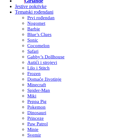
Girlande
Jestive pokrivke
Tematski rođendani
Prvi rođendan
Nogomet
Barbie
Blue’s Clues
Sonic
Cocomelon
Safari
Gabby’s Dollhouse
Autići i strojevi
Lilo i Stitch
Frozen
Domaće životinje
Minecraft
Spider-Man
Miki
Peppa Pig
Pokemon
Dinosauri
Princeze
Paw Patrol
Minie
Svemir