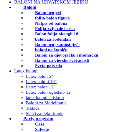
BALONI NA HRVATSKOM JEZIKU
Baloni
Balon brojevi
folija balon figura
Natpis od balona
Folija zvijezde i srca
Balon folija okrugli 18
balon za rođendan
Balon broj samostojeći
baloni na štapiću
Baloni za djevojačku i momačku
Baloni za vjerske svečanosti
Sveta potvrda
Latex baloni
Latex balon 5″
Latex baloni 10″
Latex balon 12″
Latex balon ogledalo 12″
latex baloni s tiskom
Baloni za Modeliranje
Trakice
Stalci za dekoriranje
Party program
Čaše
Salvete