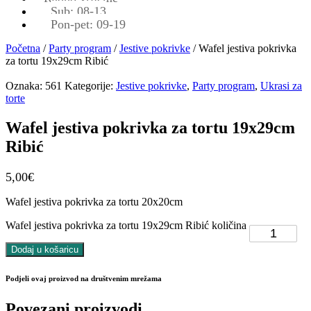
Sub: 08-13
Pon-pet: 09-19
Početna
/
Party program
/
Jestive pokrivke
/ Wafel jestiva pokrivka
za tortu 19x29cm Ribić
Oznaka:
561
Kategorije:
Jestive pokrivke
,
Party program
,
Ukrasi za
torte
Wafel jestiva pokrivka za tortu 19x29cm
Ribić
5,00
€
Wafel jestiva pokrivka za tortu 20x20cm
Wafel jestiva pokrivka za tortu 19x29cm Ribić količina
Dodaj u košaricu
Podjeli ovaj proizvod na društvenim mrežama
Povezani proizvodi