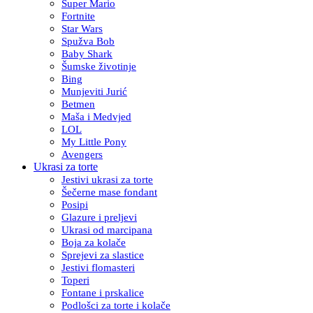
Super Mario
Fortnite
Star Wars
Spužva Bob
Baby Shark
Šumske životinje
Bing
Munjeviti Jurić
Betmen
Maša i Medvjed
LOL
My Little Pony
Avengers
Ukrasi za torte
Jestivi ukrasi za torte
Šečerne mase fondant
Posipi
Glazure i preljevi
Ukrasi od marcipana
Boja za kolače
Sprejevi za slastice
Jestivi flomasteri
Toperi
Fontane i prskalice
Podlošci za torte i kolače