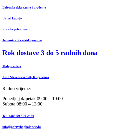
Balonske dekoracije i uređenje
Uvjeti kupnje
Pravila privatnosti
Jednostrani raskid ugovora
Rok dostave 3 do 5 radnih dana
Maloprodaja
Ante Starčevića 5-A, Koprivnica
Radno vrijeme:
Ponedjeljak-petak 09:00 – 19:00
Subota 08:00 – 13:00
Tel: +385 99 590 2450
info@partyshopbaloncic.hr