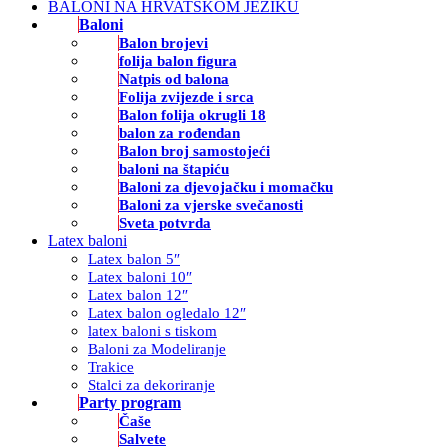
BALONI NA HRVATSKOM JEZIKU
Baloni
Balon brojevi
folija balon figura
Natpis od balona
Folija zvijezde i srca
Balon folija okrugli 18
balon za rođendan
Balon broj samostojeći
baloni na štapiću
Baloni za djevojačku i momačku
Baloni za vjerske svečanosti
Sveta potvrda
Latex baloni
Latex balon 5″
Latex baloni 10″
Latex balon 12″
Latex balon ogledalo 12″
latex baloni s tiskom
Baloni za Modeliranje
Trakice
Stalci za dekoriranje
Party program
Čaše
Salvete