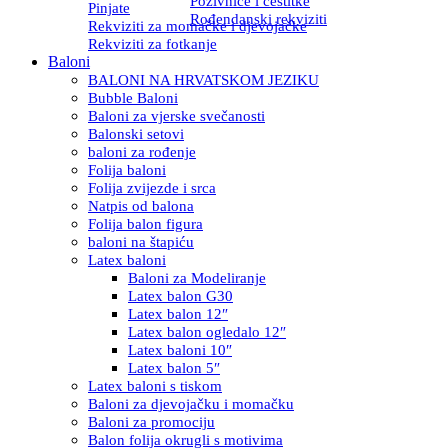
Pozivnice i čestitke
Pinjate
Rođendanski rekviziti
Rekviziti za momačke i djevojačke
Rekviziti za fotkanje
Baloni
BALONI NA HRVATSKOM JEZIKU
Bubble Baloni
Baloni za vjerske svečanosti
Balonski setovi
baloni za rođenje
Folija baloni
Folija zvijezde i srca
Natpis od balona
Folija balon figura
baloni na štapiću
Latex baloni
Baloni za Modeliranje
Latex balon G30
Latex balon 12″
Latex balon ogledalo 12″
Latex baloni 10″
Latex balon 5″
Latex baloni s tiskom
Baloni za djevojačku i momačku
Baloni za promociju
Balon folija okrugli s motivima