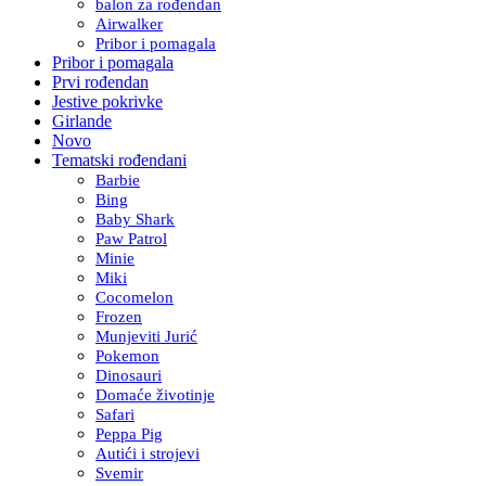
balon za rođendan
Airwalker
Pribor i pomagala
Pribor i pomagala
Prvi rođendan
Jestive pokrivke
Girlande
Novo
Tematski rođendani
Barbie
Bing
Baby Shark
Paw Patrol
Minie
Miki
Cocomelon
Frozen
Munjeviti Jurić
Pokemon
Dinosauri
Domaće životinje
Safari
Peppa Pig
Autići i strojevi
Svemir