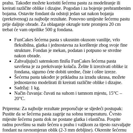
prahu. Također možete koristiti šećernu pastu za modeliranje ili
kreirati različite oblike i dizajne. Pogodan i za bojenje prehrambenim
bojama. Ostavite fondant da odstoji jedan sat nakon bojanja
(prekrivenog) za najbolje rezultate. Ponovno umijesite šećernu pastu
prije daljnje obrade. Za oblaganje okrugle torte promjera 20 cm
trebat će vam otprilike 500 g fondana.
FunCakes šećerna pasta s ukusnim okusom vanilije, vrlo
fleksibilna, glatka i jednostavna za korištenje zbog svoje fine
strukture. Fondan je mekan, podatan i potpuno se stvrdne
nakon obrade.
Zahvaljujući satenskom finišu FunCakes šećerna pasta
savršena je za prekrivanje kolača. Želite li izrezivati ​​oblike iz
fondana, sigurno ćete dobiti uredne, čiste i oštre izreze.
Šećerna pasta također je prikladna za izradu ukrasa, možete
jednostavno modelirati ili kreirati različite oblike i dizajne.
Sadržaj: 1 kg.
Način čuvanja: čuvati na suhom i tamnom mjestu, 15°C –
20°C.
Priprema: Za najbolje rezultate preporučuje se sljedeći postupak:
Pustite da se šećerna pasta zagrije na sobnu temperaturu. Čvrsto
mijesite šećernu pastu dok ne postane glatka i elastična. Pospite
radnu površinu sa malo šećera u prahu i valjkom za tijesto razvaljajte
fondant na ravnomjeran oblik (2-3 mm debljine). Okrenite šećernu