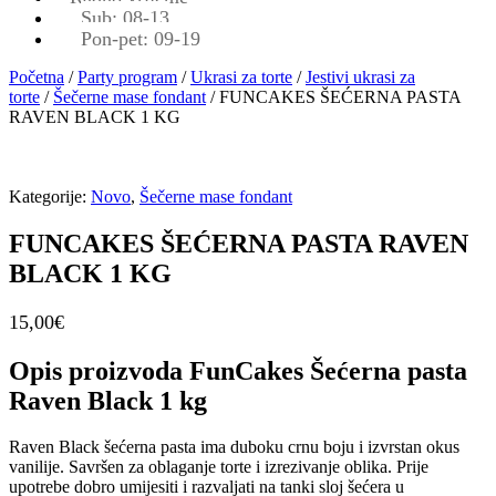
Sub: 08-13
Pon-pet: 09-19
Početna
/
Party program
/
Ukrasi za torte
/
Jestivi ukrasi za
torte
/
Šečerne mase fondant
/ FUNCAKES ŠEĆERNA PASTA
RAVEN BLACK 1 KG
Kategorije:
Novo
,
Šečerne mase fondant
FUNCAKES ŠEĆERNA PASTA RAVEN
BLACK 1 KG
15,00
€
Opis proizvoda FunCakes Šećerna pasta
Raven Black 1 kg
Raven Black šećerna pasta ima duboku crnu boju i izvrstan okus
vanilije. Savršen za oblaganje torte i izrezivanje oblika. Prije
upotrebe dobro umijesiti i razvaljati na tanki sloj šećera u