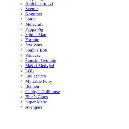
Autići i strojevi
Svemir
Nogomet
Sonic
Minecraft
Peppa Pig
Spider-Man
Fortnite
Star Wars
Spužva Bob
Princeze
Šumske životinje
Maša i Medvjed
LOL
Lilo i Stitch
My Little Pony
Betmen
Gabby’s Dollhouse
Blue’s Clues
Super Mario
Avengers