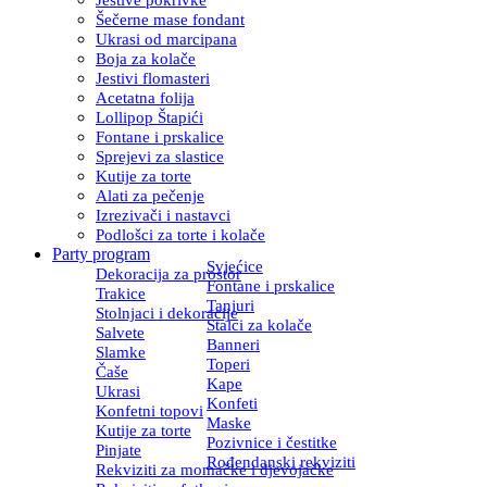
Šečerne mase fondant
Ukrasi od marcipana
Boja za kolače
Jestivi flomasteri
Acetatna folija
Lollipop Štapići
Fontane i prskalice
Sprejevi za slastice
Kutije za torte
Alati za pečenje
Izrezivači i nastavci
Podlošci za torte i kolače
Party program
Svjećice
Dekoracija za prostor
Fontane i prskalice
Trakice
Tanjuri
Stolnjaci i dekoracije
Stalci za kolače
Salvete
Banneri
Slamke
Toperi
Čaše
Kape
Ukrasi
Konfeti
Konfetni topovi
Maske
Kutije za torte
Pozivnice i čestitke
Pinjate
Rođendanski rekviziti
Rekviziti za momačke i djevojačke