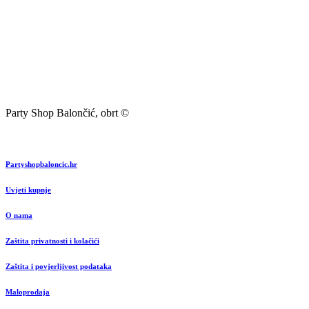
Party Shop Balončić, obrt ©
Partyshopbaloncic.hr
Uvjeti kupnje
O nama
Zaštita privatnosti i kolačići
Zaštita i povjerljivost podataka
Maloprodaja