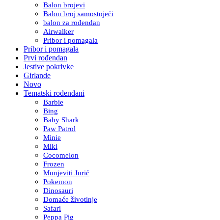
Balon brojevi
Balon broj samostojeći
balon za rođendan
Airwalker
Pribor i pomagala
Pribor i pomagala
Prvi rođendan
Jestive pokrivke
Girlande
Novo
Tematski rođendani
Barbie
Bing
Baby Shark
Paw Patrol
Minie
Miki
Cocomelon
Frozen
Munjeviti Jurić
Pokemon
Dinosauri
Domaće životinje
Safari
Peppa Pig