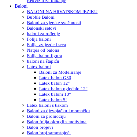
Rekviziti za fotkanje
Baloni
BALONI NA HRVATSKOM JEZIKU
Bubble Baloni
Baloni za vjerske svečanosti
Balonski setovi
baloni za rođenje
Folija baloni
Folija zvijezde i srca
Natpis od balona
Folija balon figura
baloni na štapiću
Latex baloni
Baloni za Modeliranje
Latex balon G30
Latex balon 12″
Latex balon ogledalo 12″
Latex baloni 10″
Latex balon 5″
Latex baloni s tiskom
Baloni za djevojačku i momačku
Baloni za promociju
Balon folija okrugli s motivima
Balon brojevi
Balon broj samostojeći