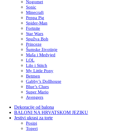
Nogomet
Sonic
Minecraft
Peppa Pig
Spider-Man
Fortnite
Star Wars
Spužva Bob
Princeze
Šumske životinje
Maša i Medvjed
LOL
Lilo i Stitch
My Little Pony
Betmen
Gabby’s Dollhouse
Blue’s Clues
Super Mario
Avengers
Dekoracije od balona
BALONI NA HRVATSKOM JEZIKU
Jestivi ukrasi za torte
Posipi
Toperi