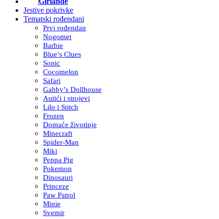
Girlande
Jestive pokrivke
Tematski rođendani
Prvi rođendan
Nogomet
Barbie
Blue’s Clues
Sonic
Cocomelon
Safari
Gabby’s Dollhouse
Autići i strojevi
Lilo i Stitch
Frozen
Domaće životinje
Minecraft
Spider-Man
Miki
Peppa Pig
Pokemon
Dinosauri
Princeze
Paw Patrol
Minie
Svemir