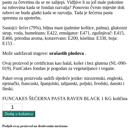
pastu za četvrtinu da se ne zalijepi. Vidljive li su još male pukotine
na rubovima kada se fondan razvalja? Ponovno čvrsto mijesite dok
rubovi ne budu glatki kada se razvalja. Tada je šećerna pasta
spremna za upotrebu.
Sastojci: šećer (79%), biljna mast (palmine koštice, palma), glukozni
sirup, voda, humektans: E422, emulgator: E471, zgušnjivač: E415,
E466, prirodna aroma, konzervans: E200, kiselina: E330, boja:
E153 .
Može sadržavati tragove:
orašastih plodova
.
Ovaj proizvod je certificiran kao halal, košer i bez glutena (NL-090-
019). FunCakes fondan je pogodan za vegetarijance i vegane.
Paket ovog proizvoda sadrži sljedeće jezike: nizozemski, engleski,
njemački, francuski, španjolski, talijanski, poljski, švedski, danski i
finski.
FUNCAKES ŠEĆERNA PASTA RAVEN BLACK 1 KG količina
Dodaj u košaricu
Podjeli ovaj proizvod na društvenim mrežama