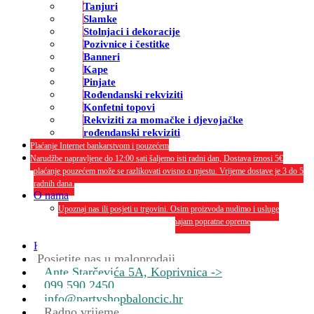
Tanjuri
Slamke
Stolnjaci i dekoracije
Pozivnice i čestitke
Banneri
Kape
Pinjate
Rođendanski rekviziti
Konfetni topovi
Rekviziti za momačke i djevojačke
rođendanski rekviziti
Plaćanje Internet bankarstvom i pouzećem
Narudžbe napravljene do 12:00 sati šaljemo isti radni dan, Dostava iznosi 5€
plaćanje pouzećem može se razlikovati ovisno o mjestu. Vrijeme dostave je 3 do 5
radnih dana.
O nama
Upoznaj nas ili posjeti u trgovini. Osim proizvoda nudimo i usluge
dekoriranja interijera i eksterija te najam popratne opreme
O nama
Kontakt
Posjetite nas u maloprodaji
Ante Starčevića 5A, Koprivnica ->
099 590 2450
info@partyshopbaloncic.hr
Radno vrijeme