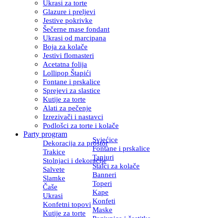
Ukrasi za torte
Glazure i preljevi
Jestive pokrivke
Šečerne mase fondant
Ukrasi od marcipana
Boja za kolače
Jestivi flomasteri
Acetatna folija
Lollipop Štapići
Fontane i prskalice
Sprejevi za slastice
Kutije za torte
Alati za pečenje
Izrezivači i nastavci
Podlošci za torte i kolače
Party program
Svjećice
Dekoracija za prostor
Fontane i prskalice
Trakice
Tanjuri
Stolnjaci i dekoracije
Stalci za kolače
Salvete
Banneri
Slamke
Toperi
Čaše
Kape
Ukrasi
Konfeti
Konfetni topovi
Maske
Kutije za torte