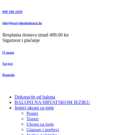
099 590 2450
info@partyshopbaloncic.hr
Besplatna dostava iznad 499,00 kn
Sigurnost i plaćanje
O nama
Savjeti
Kontakt
Dekoracije od balona
BALONI NA HRVATSKOM JEZIKU
Jestivi ukrasi za torte
Posipi
Toperi
Ukrasi za torte
Glazure i preljevi
Jestive pokrivke