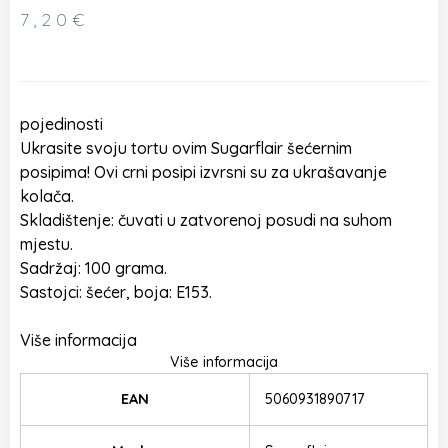
7,20
€
pojedinosti
Ukrasite svoju tortu ovim Sugarflair šećernim
posipima! Ovi crni posipi izvrsni su za ukrašavanje
kolača.
Skladištenje: čuvati u zatvorenoj posudi na suhom
mjestu.
Sadržaj: 100 grama.
Sastojci: šećer, boja: E153.
Više informacija
Više informacija
EAN
5060931890717