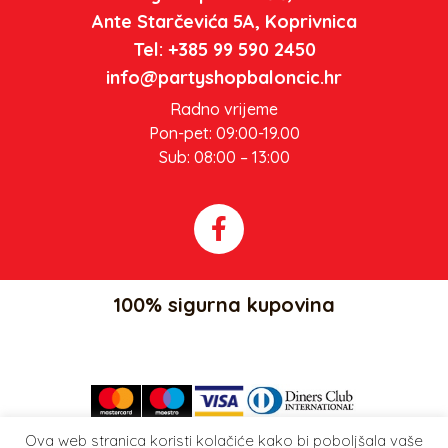
Ante Starčevića 5A, Koprivnica
Tel: +385 99 590 2450
info@partyshopbaloncic.hr
Radno vrijeme
Pon-pet: 09:00-19.00
Sub: 08:00 – 13:00
100% sigurna kupovina
Ova web stranica koristi kolačiće kako bi poboljšala vaše
Party Shop Balončić, obrt ©