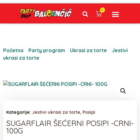
0
Narudžbe napravljene do 12:00 sati šaljemo isti radni dan, Dostava iznosi 5€ plaćanje pouzećem može se razlikovati ovisno o mjestu. Vrijeme dostave je 3 do 5 radnih dana.
Početna
/
Party program
/
Ukrasi za torte
/
Jestivi
ukrasi za torte
/ SUGARFLAIR ŠEĆERNI POSIPI -CRNI-
100G
Kategorije:
Jestivi ukrasi za torte
,
Posipi
SUGARFLAIR ŠEĆERNI POSIPI -CRNI-
100G