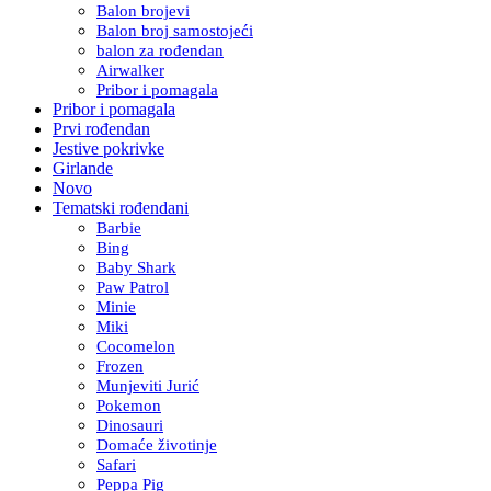
Balon brojevi
Balon broj samostojeći
balon za rođendan
Airwalker
Pribor i pomagala
Pribor i pomagala
Prvi rođendan
Jestive pokrivke
Girlande
Novo
Tematski rođendani
Barbie
Bing
Baby Shark
Paw Patrol
Minie
Miki
Cocomelon
Frozen
Munjeviti Jurić
Pokemon
Dinosauri
Domaće životinje
Safari
Peppa Pig