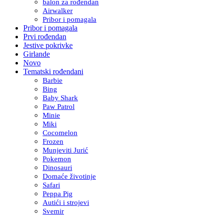
balon za rođendan
Airwalker
Pribor i pomagala
Pribor i pomagala
Prvi rođendan
Jestive pokrivke
Girlande
Novo
Tematski rođendani
Barbie
Bing
Baby Shark
Paw Patrol
Minie
Miki
Cocomelon
Frozen
Munjeviti Jurić
Pokemon
Dinosauri
Domaće životinje
Safari
Peppa Pig
Autići i strojevi
Svemir