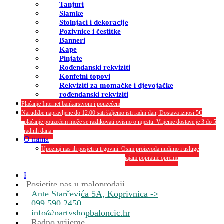
Tanjuri
Slamke
Stolnjaci i dekoracije
Pozivnice i čestitke
Banneri
Kape
Pinjate
Rođendanski rekviziti
Konfetni topovi
Rekviziti za momačke i djevojačke
rođendanski rekviziti
Plaćanje Internet bankarstvom i pouzećem
Narudžbe napravljene do 12:00 sati šaljemo isti radni dan, Dostava iznosi 5€
plaćanje pouzećem može se razlikovati ovisno o mjestu. Vrijeme dostave je 3 do 5
radnih dana.
O nama
Upoznaj nas ili posjeti u trgovini. Osim proizvoda nudimo i usluge
dekoriranja interijera i eksterija te najam popratne opreme
O nama
Kontakt
Posjetite nas u maloprodaji
Ante Starčevića 5A, Koprivnica ->
099 590 2450
info@partyshopbaloncic.hr
Radno vrijeme