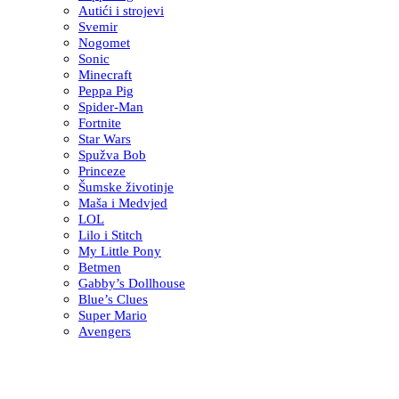
Autići i strojevi
Svemir
Nogomet
Sonic
Minecraft
Peppa Pig
Spider-Man
Fortnite
Star Wars
Spužva Bob
Princeze
Šumske životinje
Maša i Medvjed
LOL
Lilo i Stitch
My Little Pony
Betmen
Gabby’s Dollhouse
Blue’s Clues
Super Mario
Avengers