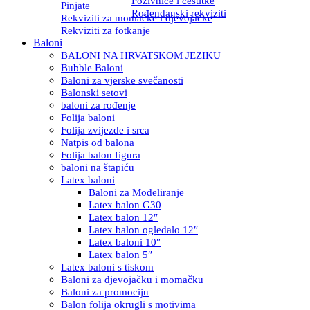
Pozivnice i čestitke
Pinjate
Rođendanski rekviziti
Rekviziti za momačke i djevojačke
Rekviziti za fotkanje
Baloni
BALONI NA HRVATSKOM JEZIKU
Bubble Baloni
Baloni za vjerske svečanosti
Balonski setovi
baloni za rođenje
Folija baloni
Folija zvijezde i srca
Natpis od balona
Folija balon figura
baloni na štapiću
Latex baloni
Baloni za Modeliranje
Latex balon G30
Latex balon 12″
Latex balon ogledalo 12″
Latex baloni 10″
Latex balon 5″
Latex baloni s tiskom
Baloni za djevojačku i momačku
Baloni za promociju
Balon folija okrugli s motivima