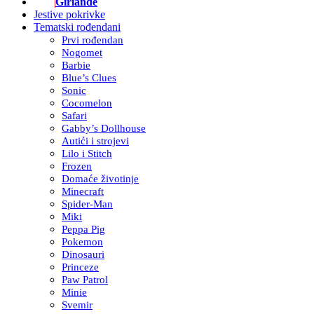
Girlande
Jestive pokrivke
Tematski rođendani
Prvi rođendan
Nogomet
Barbie
Blue’s Clues
Sonic
Cocomelon
Safari
Gabby’s Dollhouse
Autići i strojevi
Lilo i Stitch
Frozen
Domaće životinje
Minecraft
Spider-Man
Miki
Peppa Pig
Pokemon
Dinosauri
Princeze
Paw Patrol
Minie
Svemir