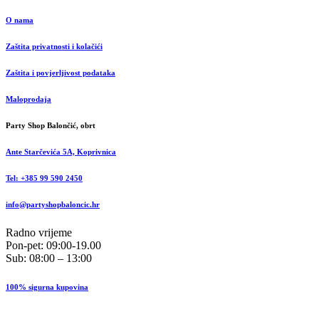
O nama
Zaštita privatnosti i kolačići
Zaštita i povjerljivost podataka
Maloprodaja
Party Shop Balončić, obrt
Ante Starčevića 5A, Koprivnica
Tel: +385 99 590 2450
info@partyshopbaloncic.hr
Radno vrijeme
Pon-pet: 09:00-19.00
Sub: 08:00 – 13:00
100% sigurna kupovina