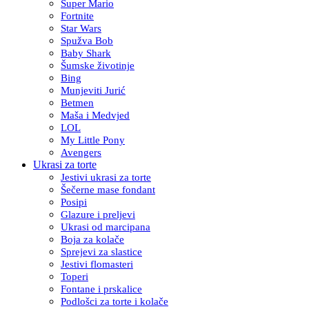
Super Mario
Fortnite
Star Wars
Spužva Bob
Baby Shark
Šumske životinje
Bing
Munjeviti Jurić
Betmen
Maša i Medvjed
LOL
My Little Pony
Avengers
Ukrasi za torte
Jestivi ukrasi za torte
Šečerne mase fondant
Posipi
Glazure i preljevi
Ukrasi od marcipana
Boja za kolače
Sprejevi za slastice
Jestivi flomasteri
Toperi
Fontane i prskalice
Podlošci za torte i kolače