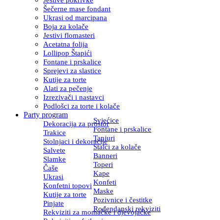
Šečerne mase fondant
Ukrasi od marcipana
Boja za kolače
Jestivi flomasteri
Acetatna folija
Lollipop Štapići
Fontane i prskalice
Sprejevi za slastice
Kutije za torte
Alati za pečenje
Izrezivači i nastavci
Podlošci za torte i kolače
Party program
Svjećice
Dekoracija za prostor
Fontane i prskalice
Trakice
Tanjuri
Stolnjaci i dekoracije
Stalci za kolače
Salvete
Banneri
Slamke
Toperi
Čaše
Kape
Ukrasi
Konfeti
Konfetni topovi
Maske
Kutije za torte
Pozivnice i čestitke
Pinjate
Rođendanski rekviziti
Rekviziti za momačke i djevojačke