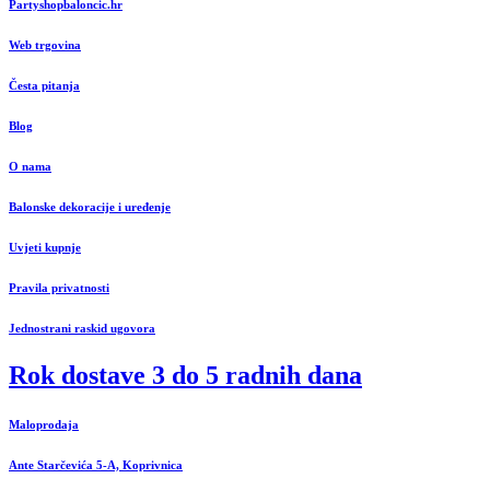
Partyshopbaloncic.hr
Web trgovina
Česta pitanja
Blog
O nama
Balonske dekoracije i uređenje
Uvjeti kupnje
Pravila privatnosti
Jednostrani raskid ugovora
Rok dostave 3 do 5 radnih dana
Maloprodaja
Ante Starčevića 5-A, Koprivnica