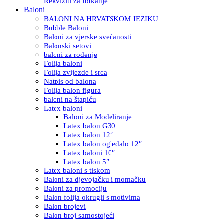
Rekviziti za fotkanje
Baloni
BALONI NA HRVATSKOM JEZIKU
Bubble Baloni
Baloni za vjerske svečanosti
Balonski setovi
baloni za rođenje
Folija baloni
Folija zvijezde i srca
Natpis od balona
Folija balon figura
baloni na štapiću
Latex baloni
Baloni za Modeliranje
Latex balon G30
Latex balon 12″
Latex balon ogledalo 12″
Latex baloni 10″
Latex balon 5″
Latex baloni s tiskom
Baloni za djevojačku i momačku
Baloni za promociju
Balon folija okrugli s motivima
Balon brojevi
Balon broj samostojeći