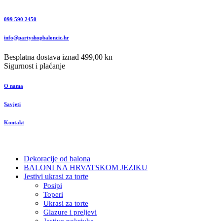
099 590 2450
info@partyshopbaloncic.hr
Besplatna dostava iznad 499,00 kn
Sigurnost i plaćanje
O nama
Savjeti
Kontakt
Dekoracije od balona
BALONI NA HRVATSKOM JEZIKU
Jestivi ukrasi za torte
Posipi
Toperi
Ukrasi za torte
Glazure i preljevi
Jestive pokrivke