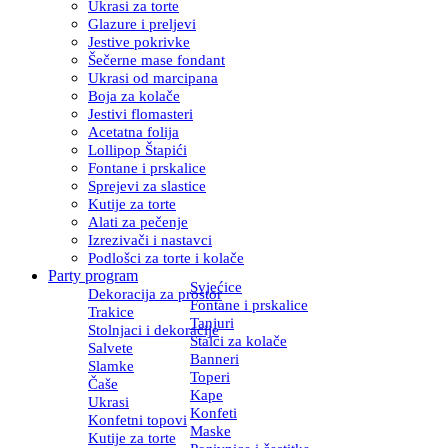
Ukrasi za torte
Glazure i preljevi
Jestive pokrivke
Šečerne mase fondant
Ukrasi od marcipana
Boja za kolače
Jestivi flomasteri
Acetatna folija
Lollipop Štapići
Fontane i prskalice
Sprejevi za slastice
Kutije za torte
Alati za pečenje
Izrezivači i nastavci
Podlošci za torte i kolače
Party program
Svjećice
Dekoracija za prostor
Fontane i prskalice
Trakice
Tanjuri
Stolnjaci i dekoracije
Stalci za kolače
Salvete
Banneri
Slamke
Toperi
Čaše
Kape
Ukrasi
Konfeti
Konfetni topovi
Maske
Kutije za torte