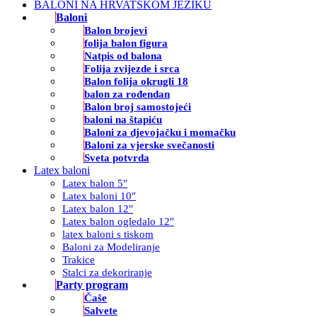
BALONI NA HRVATSKOM JEZIKU
Baloni
Balon brojevi
folija balon figura
Natpis od balona
Folija zvijezde i srca
Balon folija okrugli 18
balon za rođendan
Balon broj samostojeći
baloni na štapiću
Baloni za djevojačku i momačku
Baloni za vjerske svečanosti
Sveta potvrda
Latex baloni
Latex balon 5″
Latex baloni 10″
Latex balon 12″
Latex balon ogledalo 12″
latex baloni s tiskom
Baloni za Modeliranje
Trakice
Stalci za dekoriranje
Party program
Čaše
Salvete