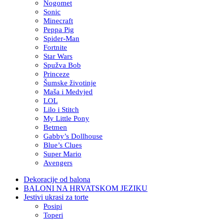
Nogomet
Sonic
Minecraft
Peppa Pig
Spider-Man
Fortnite
Star Wars
Spužva Bob
Princeze
Šumske životinje
Maša i Medvjed
LOL
Lilo i Stitch
My Little Pony
Betmen
Gabby’s Dollhouse
Blue’s Clues
Super Mario
Avengers
Dekoracije od balona
BALONI NA HRVATSKOM JEZIKU
Jestivi ukrasi za torte
Posipi
Toperi