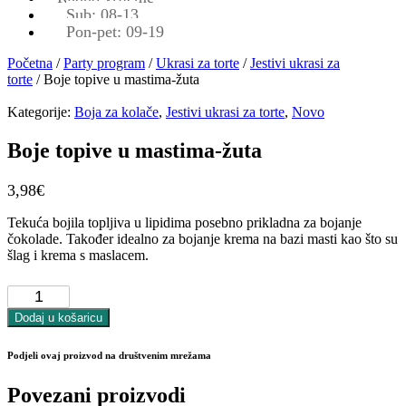
Sub: 08-13
Pon-pet: 09-19
Početna
/
Party program
/
Ukrasi za torte
/
Jestivi ukrasi za
torte
/ Boje topive u mastima-žuta
Kategorije:
Boja za kolače
,
Jestivi ukrasi za torte
,
Novo
Boje topive u mastima-žuta
3,98
€
Tekuća bojila topljiva u lipidima posebno prikladna za bojanje
čokolade. Također idealno za bojanje krema na bazi masti kao što su
šlag i krema s maslacem.
Boje
topive
u
Dodaj u košaricu
mastima-
žuta
Podjeli ovaj proizvod na društvenim mrežama
količina
Povezani proizvodi