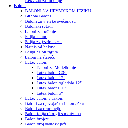
Rekviziti za fotkanje
Baloni
BALONI NA HRVATSKOM JEZIKU
Bubble Baloni
Baloni za vjerske svečanosti
Balonski setovi
baloni za rođenje
Folija baloni
Folija zvijezde i srca
Natpis od balona
Folija balon figura
baloni na štapiću
Latex baloni
Baloni za Modeliranje
Latex balon G30
Latex balon 12″
Latex balon ogledalo 12″
Latex baloni 10″
Latex balon 5″
Latex baloni s tiskom
Baloni za djevojačku i momačku
Baloni za promociju
Balon folija okrugli s motivima
Balon brojevi
Balon broj samostojeći