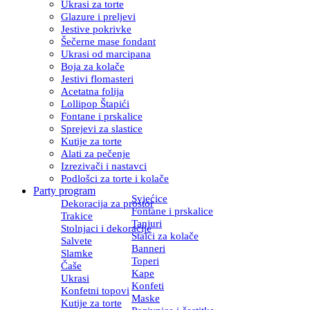
Ukrasi za torte
Glazure i preljevi
Jestive pokrivke
Šečerne mase fondant
Ukrasi od marcipana
Boja za kolače
Jestivi flomasteri
Acetatna folija
Lollipop Štapići
Fontane i prskalice
Sprejevi za slastice
Kutije za torte
Alati za pečenje
Izrezivači i nastavci
Podlošci za torte i kolače
Party program
Svjećice
Dekoracija za prostor
Fontane i prskalice
Trakice
Tanjuri
Stolnjaci i dekoracije
Stalci za kolače
Salvete
Banneri
Slamke
Toperi
Čaše
Kape
Ukrasi
Konfeti
Konfetni topovi
Maske
Kutije za torte