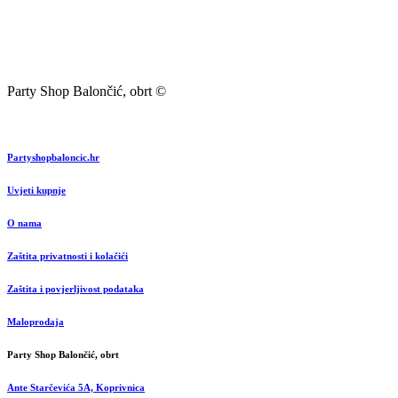
Party Shop Balončić, obrt ©
Partyshopbaloncic.hr
Uvjeti kupnje
O nama
Zaštita privatnosti i kolačići
Zaštita i povjerljivost podataka
Maloprodaja
Party Shop Balončić, obrt
Ante Starčevića 5A, Koprivnica