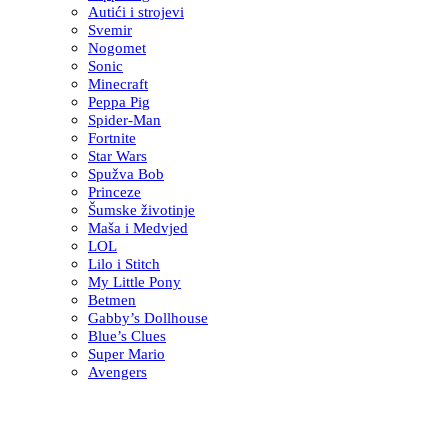
Autići i strojevi
Svemir
Nogomet
Sonic
Minecraft
Peppa Pig
Spider-Man
Fortnite
Star Wars
Spužva Bob
Princeze
Šumske životinje
Maša i Medvjed
LOL
Lilo i Stitch
My Little Pony
Betmen
Gabby’s Dollhouse
Blue’s Clues
Super Mario
Avengers