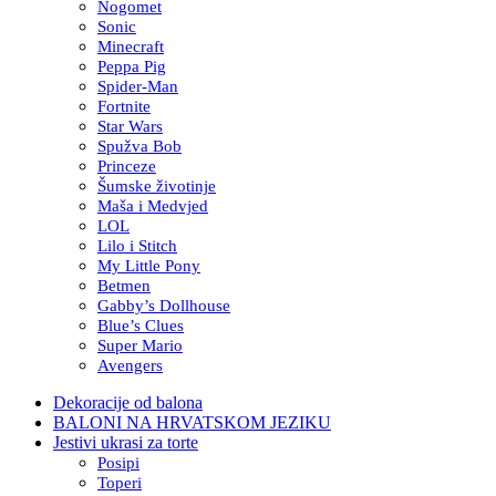
Nogomet
Sonic
Minecraft
Peppa Pig
Spider-Man
Fortnite
Star Wars
Spužva Bob
Princeze
Šumske životinje
Maša i Medvjed
LOL
Lilo i Stitch
My Little Pony
Betmen
Gabby’s Dollhouse
Blue’s Clues
Super Mario
Avengers
Dekoracije od balona
BALONI NA HRVATSKOM JEZIKU
Jestivi ukrasi za torte
Posipi
Toperi