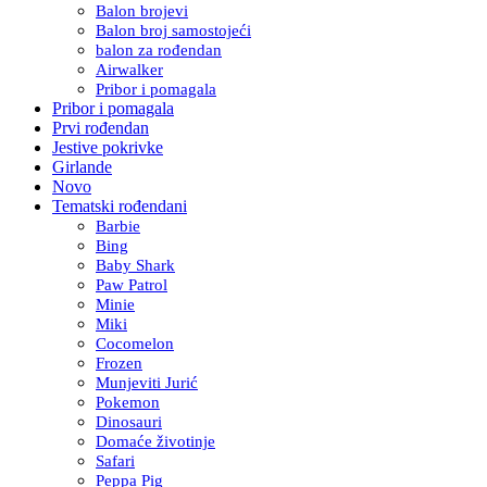
Balon brojevi
Balon broj samostojeći
balon za rođendan
Airwalker
Pribor i pomagala
Pribor i pomagala
Prvi rođendan
Jestive pokrivke
Girlande
Novo
Tematski rođendani
Barbie
Bing
Baby Shark
Paw Patrol
Minie
Miki
Cocomelon
Frozen
Munjeviti Jurić
Pokemon
Dinosauri
Domaće životinje
Safari
Peppa Pig