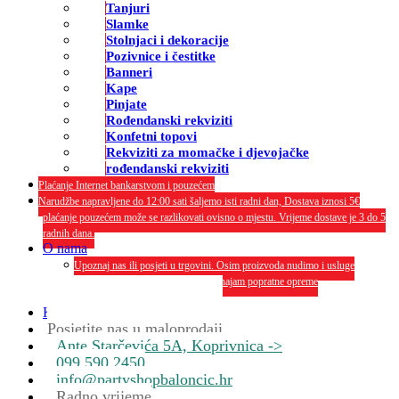
Tanjuri
Slamke
Stolnjaci i dekoracije
Pozivnice i čestitke
Banneri
Kape
Pinjate
Rođendanski rekviziti
Konfetni topovi
Rekviziti za momačke i djevojačke
rođendanski rekviziti
Plaćanje Internet bankarstvom i pouzećem
Narudžbe napravljene do 12:00 sati šaljemo isti radni dan, Dostava iznosi 5€
plaćanje pouzećem može se razlikovati ovisno o mjestu. Vrijeme dostave je 3 do 5
radnih dana.
O nama
Upoznaj nas ili posjeti u trgovini. Osim proizvoda nudimo i usluge
dekoriranja interijera i eksterija te najam popratne opreme
O nama
Kontakt
Posjetite nas u maloprodaji
Ante Starčevića 5A, Koprivnica ->
099 590 2450
info@partyshopbaloncic.hr
Radno vrijeme