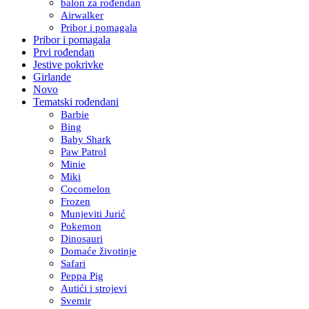
balon za rođendan
Airwalker
Pribor i pomagala
Pribor i pomagala
Prvi rođendan
Jestive pokrivke
Girlande
Novo
Tematski rođendani
Barbie
Bing
Baby Shark
Paw Patrol
Minie
Miki
Cocomelon
Frozen
Munjeviti Jurić
Pokemon
Dinosauri
Domaće životinje
Safari
Peppa Pig
Autići i strojevi
Svemir