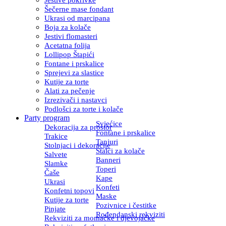
Šečerne mase fondant
Ukrasi od marcipana
Boja za kolače
Jestivi flomasteri
Acetatna folija
Lollipop Štapići
Fontane i prskalice
Sprejevi za slastice
Kutije za torte
Alati za pečenje
Izrezivači i nastavci
Podlošci za torte i kolače
Party program
Svjećice
Dekoracija za prostor
Fontane i prskalice
Trakice
Tanjuri
Stolnjaci i dekoracije
Stalci za kolače
Salvete
Banneri
Slamke
Toperi
Čaše
Kape
Ukrasi
Konfeti
Konfetni topovi
Maske
Kutije za torte
Pozivnice i čestitke
Pinjate
Rođendanski rekviziti
Rekviziti za momačke i djevojačke