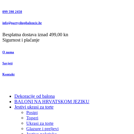
099 590 2450
info@partyshopbaloncic.hr
Besplatna dostava iznad 499,00 kn
Sigurnost i plaćanje
O nama
Savjeti
Kontakt
Dekoracije od balona
BALONI NA HRVATSKOM JEZIKU
Jestivi ukrasi za torte
Posipi
Toperi
Ukrasi za torte
Glazure i preljevi
Jestive pokrivke