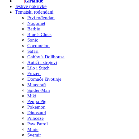
Girlande
Jestive pokrivke
Tematski rođendani
Prvi rođendan
Nogomet
Barbie
Blue’s Clues
Sonic
Cocomelon
Safari
Gabby’s Dollhouse
Autići i strojevi
Lilo i Stitch
Frozen
Domaće životinje
Minecraft
Spider-Man
Miki
Peppa Pig
Pokemon
Dinosauri
Princeze
Paw Patrol
Minie
Svemir