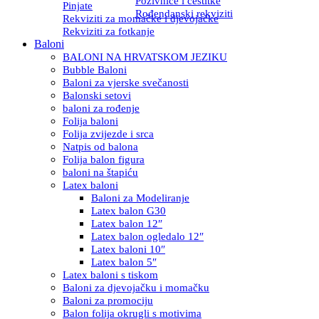
Pozivnice i čestitke
Pinjate
Rođendanski rekviziti
Rekviziti za momačke i djevojačke
Rekviziti za fotkanje
Baloni
BALONI NA HRVATSKOM JEZIKU
Bubble Baloni
Baloni za vjerske svečanosti
Balonski setovi
baloni za rođenje
Folija baloni
Folija zvijezde i srca
Natpis od balona
Folija balon figura
baloni na štapiću
Latex baloni
Baloni za Modeliranje
Latex balon G30
Latex balon 12″
Latex balon ogledalo 12″
Latex baloni 10″
Latex balon 5″
Latex baloni s tiskom
Baloni za djevojačku i momačku
Baloni za promociju
Balon folija okrugli s motivima