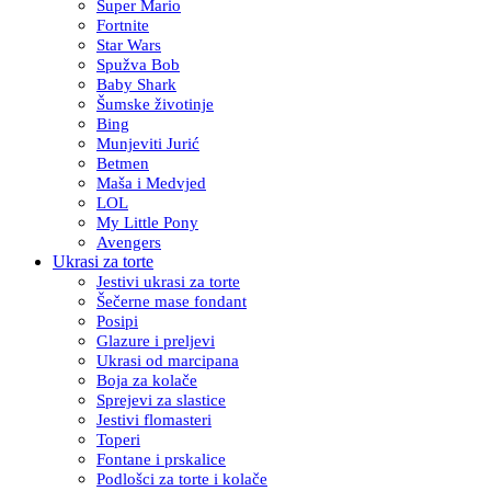
Super Mario
Fortnite
Star Wars
Spužva Bob
Baby Shark
Šumske životinje
Bing
Munjeviti Jurić
Betmen
Maša i Medvjed
LOL
My Little Pony
Avengers
Ukrasi za torte
Jestivi ukrasi za torte
Šečerne mase fondant
Posipi
Glazure i preljevi
Ukrasi od marcipana
Boja za kolače
Sprejevi za slastice
Jestivi flomasteri
Toperi
Fontane i prskalice
Podlošci za torte i kolače