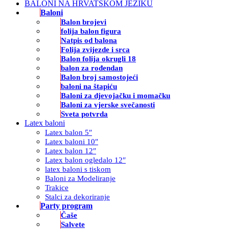
BALONI NA HRVATSKOM JEZIKU
Baloni
Balon brojevi
folija balon figura
Natpis od balona
Folija zvijezde i srca
Balon folija okrugli 18
balon za rođendan
Balon broj samostojeći
baloni na štapiću
Baloni za djevojačku i momačku
Baloni za vjerske svečanosti
Sveta potvrda
Latex baloni
Latex balon 5″
Latex baloni 10″
Latex balon 12″
Latex balon ogledalo 12″
latex baloni s tiskom
Baloni za Modeliranje
Trakice
Stalci za dekoriranje
Party program
Čaše
Salvete