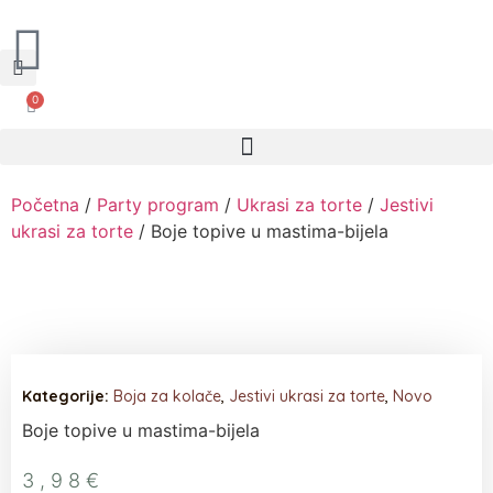
0
Narudžbe napravljene do 12:00 sati šaljemo isti radni dan, Dostava iznosi 5€ plaćanje pouzećem može se razlikovati ovisno o mjestu. Vrijeme dostave je 3 do 5 radnih dana.
Početna
/
Party program
/
Ukrasi za torte
/
Jestivi
ukrasi za torte
/ Boje topive u mastima-bijela
Kategorije:
Boja za kolače
,
Jestivi ukrasi za torte
,
Novo
Boje topive u mastima-bijela
3,98
€