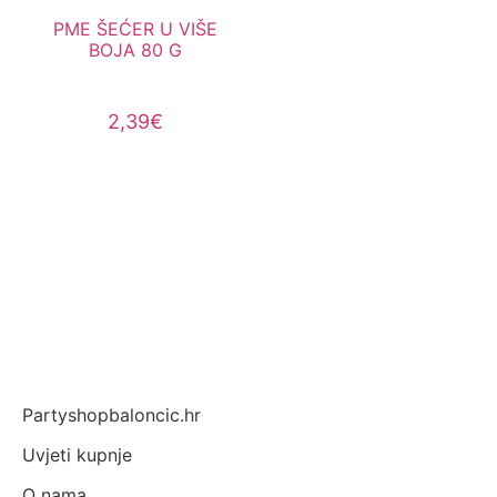
PME ŠEĆER U VIŠE
BOJA 80 G
2,39
€
Dodaj u košaricu
Partyshopbaloncic.hr
Uvjeti kupnje
O nama