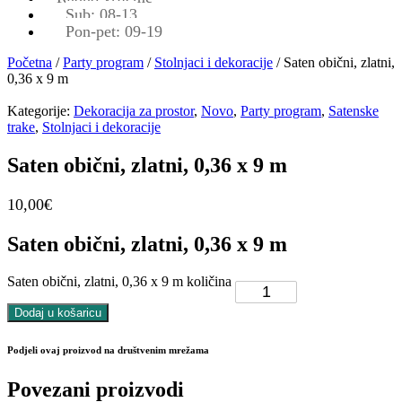
Sub: 08-13
Pon-pet: 09-19
Početna
/
Party program
/
Stolnjaci i dekoracije
/ Saten obični, zlatni,
0,36 x 9 m
Kategorije:
Dekoracija za prostor
,
Novo
,
Party program
,
Satenske
trake
,
Stolnjaci i dekoracije
Saten obični, zlatni, 0,36 x 9 m
10,00
€
Saten obični, zlatni, 0,36 x 9 m
Saten obični, zlatni, 0,36 x 9 m količina
Dodaj u košaricu
Podjeli ovaj proizvod na društvenim mrežama
Povezani proizvodi