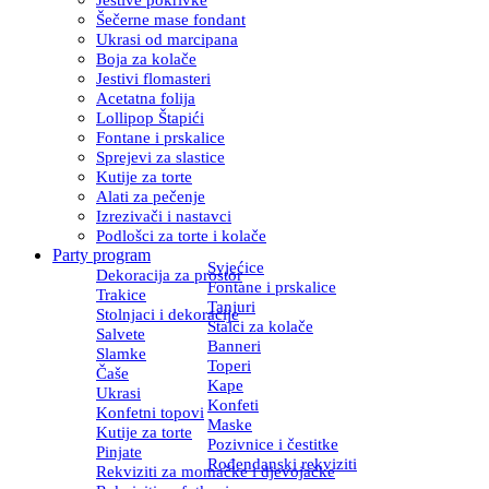
Šečerne mase fondant
Ukrasi od marcipana
Boja za kolače
Jestivi flomasteri
Acetatna folija
Lollipop Štapići
Fontane i prskalice
Sprejevi za slastice
Kutije za torte
Alati za pečenje
Izrezivači i nastavci
Podlošci za torte i kolače
Party program
Svjećice
Dekoracija za prostor
Fontane i prskalice
Trakice
Tanjuri
Stolnjaci i dekoracije
Stalci za kolače
Salvete
Banneri
Slamke
Toperi
Čaše
Kape
Ukrasi
Konfeti
Konfetni topovi
Maske
Kutije za torte
Pozivnice i čestitke
Pinjate
Rođendanski rekviziti
Rekviziti za momačke i djevojačke