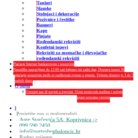
Tanjuri
Slamke
Stolnjaci i dekoracije
Pozivnice i čestitke
Banneri
Kape
Pinjate
Rođendanski rekviziti
Konfetni topovi
Rekviziti za momačke i djevojačke
rođendanski rekviziti
Plaćanje Internet bankarstvom i pouzećem
Narudžbe napravljene do 12:00 sati šaljemo isti radni dan, Dostava iznosi 5€
plaćanje pouzećem može se razlikovati ovisno o mjestu. Vrijeme dostave je 3 do 5
radnih dana.
O nama
Upoznaj nas ili posjeti u trgovini. Osim proizvoda nudimo i usluge
dekoriranja interijera i eksterija te najam popratne opreme
O nama
Kontakt
Posjetite nas u maloprodaji
Ante Starčevića 5A, Koprivnica ->
099 590 2450
info@partyshopbaloncic.hr
Radno vrijeme