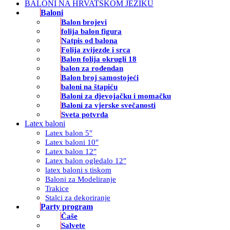
BALONI NA HRVATSKOM JEZIKU
Baloni
Balon brojevi
folija balon figura
Natpis od balona
Folija zvijezde i srca
Balon folija okrugli 18
balon za rođendan
Balon broj samostojeći
baloni na štapiću
Baloni za djevojačku i momačku
Baloni za vjerske svečanosti
Sveta potvrda
Latex baloni
Latex balon 5″
Latex baloni 10″
Latex balon 12″
Latex balon ogledalo 12″
latex baloni s tiskom
Baloni za Modeliranje
Trakice
Stalci za dekoriranje
Party program
Čaše
Salvete