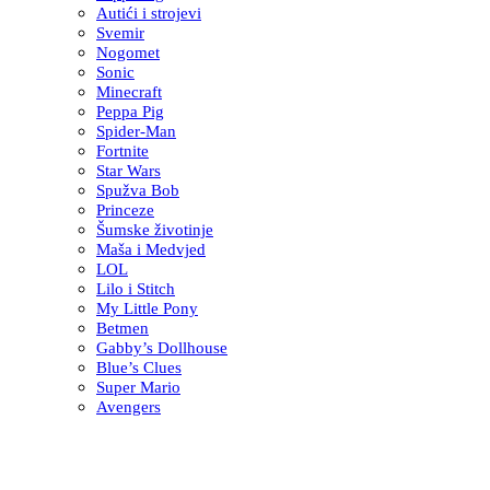
Autići i strojevi
Svemir
Nogomet
Sonic
Minecraft
Peppa Pig
Spider-Man
Fortnite
Star Wars
Spužva Bob
Princeze
Šumske životinje
Maša i Medvjed
LOL
Lilo i Stitch
My Little Pony
Betmen
Gabby’s Dollhouse
Blue’s Clues
Super Mario
Avengers