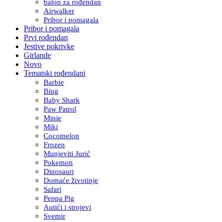
balon za rođendan
Airwalker
Pribor i pomagala
Pribor i pomagala
Prvi rođendan
Jestive pokrivke
Girlande
Novo
Tematski rođendani
Barbie
Bing
Baby Shark
Paw Patrol
Minie
Miki
Cocomelon
Frozen
Munjeviti Jurić
Pokemon
Dinosauri
Domaće životinje
Safari
Peppa Pig
Autići i strojevi
Svemir