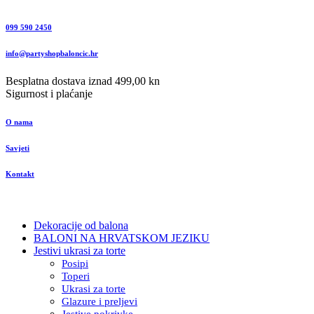
099 590 2450
info@partyshopbaloncic.hr
Besplatna dostava iznad 499,00 kn
Sigurnost i plaćanje
O nama
Savjeti
Kontakt
Dekoracije od balona
BALONI NA HRVATSKOM JEZIKU
Jestivi ukrasi za torte
Posipi
Toperi
Ukrasi za torte
Glazure i preljevi
Jestive pokrivke