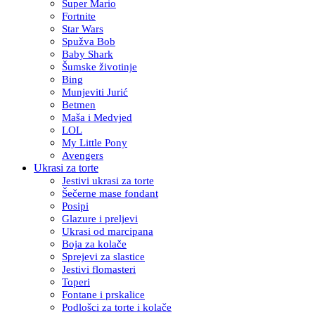
Super Mario
Fortnite
Star Wars
Spužva Bob
Baby Shark
Šumske životinje
Bing
Munjeviti Jurić
Betmen
Maša i Medvjed
LOL
My Little Pony
Avengers
Ukrasi za torte
Jestivi ukrasi za torte
Šečerne mase fondant
Posipi
Glazure i preljevi
Ukrasi od marcipana
Boja za kolače
Sprejevi za slastice
Jestivi flomasteri
Toperi
Fontane i prskalice
Podlošci za torte i kolače