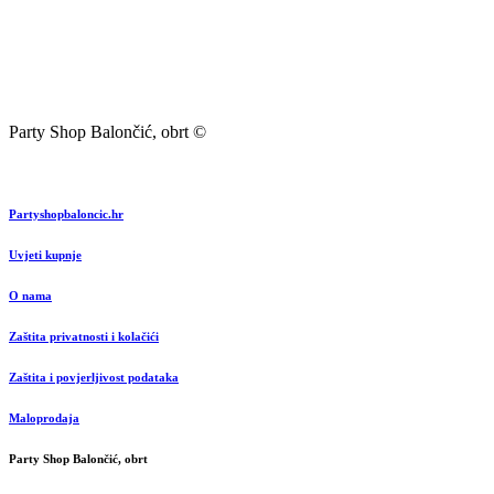
Party Shop Balončić, obrt ©
Partyshopbaloncic.hr
Uvjeti kupnje
O nama
Zaštita privatnosti i kolačići
Zaštita i povjerljivost podataka
Maloprodaja
Party Shop Balončić, obrt