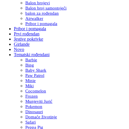
Balon brojevi
Balon broj samostojeći
balon za rođendan
Airwalker
Pribor i pomagala
Pribor i pomagala
Prvi rođendan
Jestive pokrivke
Girlande
Novo
Tematski rođendani
Barbie
Bing
Baby Shark
Paw Patrol
Minie
Miki
Cocomelon
Frozen
Munjeviti Jurić
Pokemon
Dinosauri
Domaće životinje
Safari
Peppa Pig