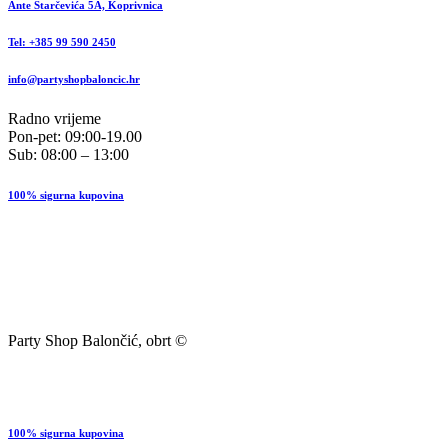
Ante Starčevića 5A, Koprivnica
Tel: +385 99 590 2450
info@partyshopbaloncic.hr
Radno vrijeme
Pon-pet: 09:00-19.00
Sub: 08:00 – 13:00
100% sigurna kupovina
Party Shop Balončić, obrt ©
100% sigurna kupovina