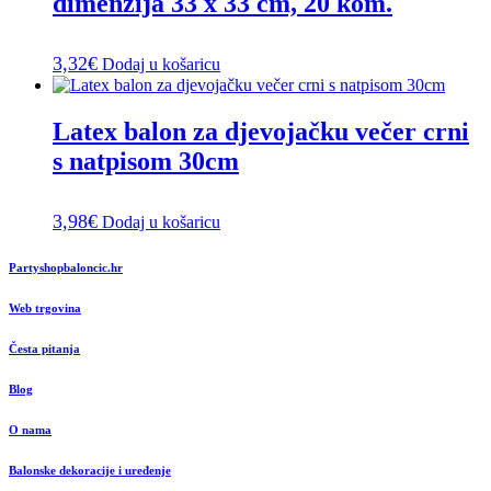
dimenzija 33 x 33 cm, 20 kom.
3,32
€
Dodaj u košaricu
Latex balon za djevojačku večer crni
s natpisom 30cm
3,98
€
Dodaj u košaricu
Partyshopbaloncic.hr
Web trgovina
Česta pitanja
Blog
O nama
Balonske dekoracije i uređenje