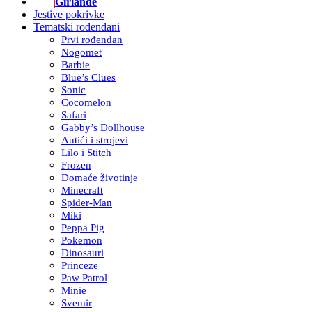
Girlande
Jestive pokrivke
Tematski rođendani
Prvi rođendan
Nogomet
Barbie
Blue’s Clues
Sonic
Cocomelon
Safari
Gabby’s Dollhouse
Autići i strojevi
Lilo i Stitch
Frozen
Domaće životinje
Minecraft
Spider-Man
Miki
Peppa Pig
Pokemon
Dinosauri
Princeze
Paw Patrol
Minie
Svemir