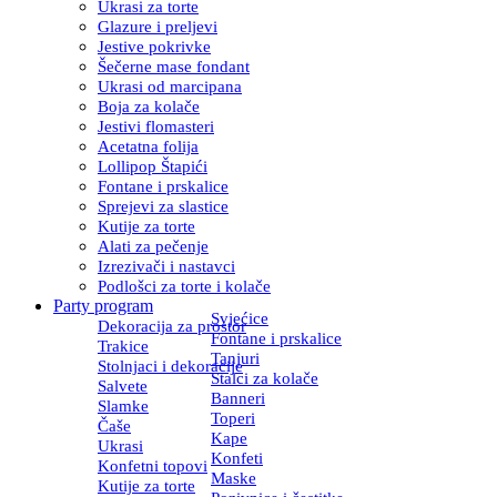
Ukrasi za torte
Glazure i preljevi
Jestive pokrivke
Šečerne mase fondant
Ukrasi od marcipana
Boja za kolače
Jestivi flomasteri
Acetatna folija
Lollipop Štapići
Fontane i prskalice
Sprejevi za slastice
Kutije za torte
Alati za pečenje
Izrezivači i nastavci
Podlošci za torte i kolače
Party program
Svjećice
Dekoracija za prostor
Fontane i prskalice
Trakice
Tanjuri
Stolnjaci i dekoracije
Stalci za kolače
Salvete
Banneri
Slamke
Toperi
Čaše
Kape
Ukrasi
Konfeti
Konfetni topovi
Maske
Kutije za torte