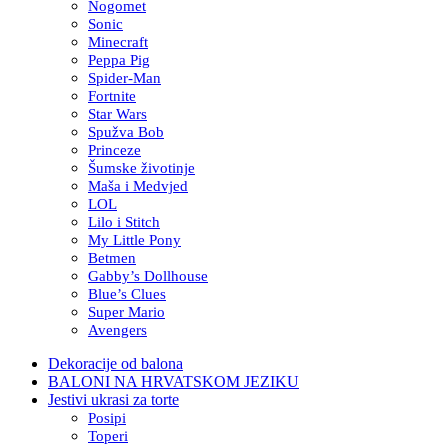
Nogomet
Sonic
Minecraft
Peppa Pig
Spider-Man
Fortnite
Star Wars
Spužva Bob
Princeze
Šumske životinje
Maša i Medvjed
LOL
Lilo i Stitch
My Little Pony
Betmen
Gabby’s Dollhouse
Blue’s Clues
Super Mario
Avengers
Dekoracije od balona
BALONI NA HRVATSKOM JEZIKU
Jestivi ukrasi za torte
Posipi
Toperi