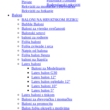
Pozivnice i čestitke
Pinjate
Rođendanski rekviziti
Rekviziti za momačke i djevojačke
Rekviziti za fotkanje
Baloni
BALONI NA HRVATSKOM JEZIKU
Bubble Baloni
Baloni za vjerske svečanosti
Balonski setovi
baloni za rođenje
Folija baloni
Folija zvijezde i srca
Natpis od balona
Folija balon figura
baloni na štapiću
Latex baloni
Baloni za Modeliranje
Latex balon G30
Latex balon 12″
Latex balon ogledalo 12″
Latex baloni 10″
Latex balon 5″
Latex baloni s tiskom
Baloni za djevojačku i momačku
Baloni za promociju
Balon folija okrugli s motivima