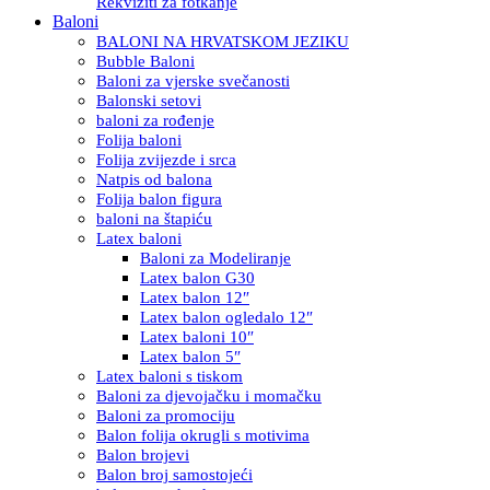
Rekviziti za fotkanje
Baloni
BALONI NA HRVATSKOM JEZIKU
Bubble Baloni
Baloni za vjerske svečanosti
Balonski setovi
baloni za rođenje
Folija baloni
Folija zvijezde i srca
Natpis od balona
Folija balon figura
baloni na štapiću
Latex baloni
Baloni za Modeliranje
Latex balon G30
Latex balon 12″
Latex balon ogledalo 12″
Latex baloni 10″
Latex balon 5″
Latex baloni s tiskom
Baloni za djevojačku i momačku
Baloni za promociju
Balon folija okrugli s motivima
Balon brojevi
Balon broj samostojeći