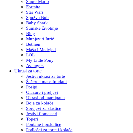
Super Mario
Fortnite
Star Wars
Spužva Bob
Baby Shark
Šumske životinje
Bing
Munjeviti Jurić
Betmen
Maša i Medvjed
LOL
My Little Pony
Avengers
Ukrasi za torte
Jestivi ukrasi za torte
Šečerne mase fondant
Posipi
Glazure i preljevi
Ukrasi od marcipana
Boja za kolače
Sprejevi za slastice
Jestivi flomasteri
Toperi
Fontane i prskalice
Podlošci za torte i kolače