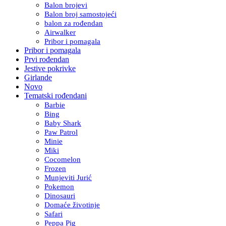
Balon brojevi
Balon broj samostojeći
balon za rođendan
Airwalker
Pribor i pomagala
Pribor i pomagala
Prvi rođendan
Jestive pokrivke
Girlande
Novo
Tematski rođendani
Barbie
Bing
Baby Shark
Paw Patrol
Minie
Miki
Cocomelon
Frozen
Munjeviti Jurić
Pokemon
Dinosauri
Domaće životinje
Safari
Peppa Pig