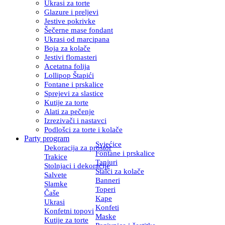
Ukrasi za torte
Glazure i preljevi
Jestive pokrivke
Šečerne mase fondant
Ukrasi od marcipana
Boja za kolače
Jestivi flomasteri
Acetatna folija
Lollipop Štapići
Fontane i prskalice
Sprejevi za slastice
Kutije za torte
Alati za pečenje
Izrezivači i nastavci
Podlošci za torte i kolače
Party program
Svjećice
Dekoracija za prostor
Fontane i prskalice
Trakice
Tanjuri
Stolnjaci i dekoracije
Stalci za kolače
Salvete
Banneri
Slamke
Toperi
Čaše
Kape
Ukrasi
Konfeti
Konfetni topovi
Maske
Kutije za torte