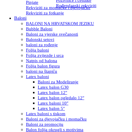
Pozivnice i čestitke
Pinjate
Rođendanski rekviziti
Rekviziti za momačke i djevojačke
Rekviziti za fotkanje
Baloni
BALONI NA HRVATSKOM JEZIKU
Bubble Baloni
Baloni za vjerske svečanosti
Balonski setovi
baloni za rođenje
Folija baloni
Folija zvijezde i srca
Natpis od balona
Folija balon figura
baloni na štapiću
Latex baloni
Baloni za Modeliranje
Latex balon G30
Latex balon 12″
Latex balon ogledalo 12″
Latex baloni 10″
Latex balon 5″
Latex baloni s tiskom
Baloni za djevojačku i momačku
Baloni za promociju
Balon folija okrugli s motivima