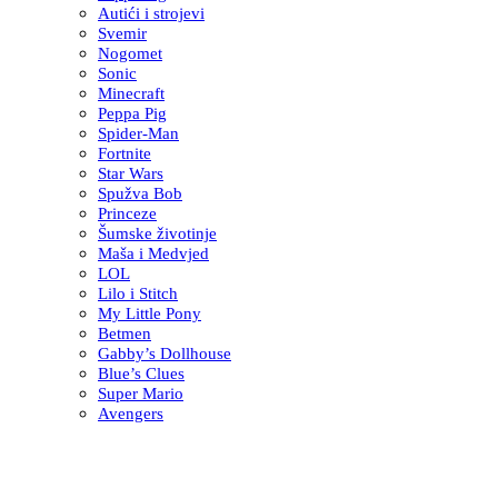
Autići i strojevi
Svemir
Nogomet
Sonic
Minecraft
Peppa Pig
Spider-Man
Fortnite
Star Wars
Spužva Bob
Princeze
Šumske životinje
Maša i Medvjed
LOL
Lilo i Stitch
My Little Pony
Betmen
Gabby’s Dollhouse
Blue’s Clues
Super Mario
Avengers