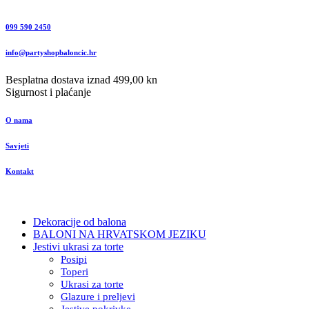
099 590 2450
info@partyshopbaloncic.hr
Besplatna dostava iznad 499,00 kn
Sigurnost i plaćanje
O nama
Savjeti
Kontakt
Dekoracije od balona
BALONI NA HRVATSKOM JEZIKU
Jestivi ukrasi za torte
Posipi
Toperi
Ukrasi za torte
Glazure i preljevi
Jestive pokrivke