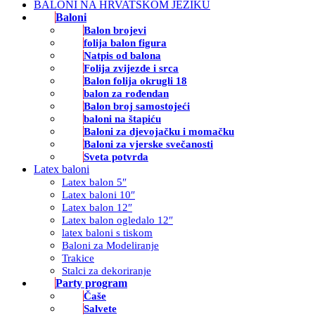
BALONI NA HRVATSKOM JEZIKU
Baloni
Balon brojevi
folija balon figura
Natpis od balona
Folija zvijezde i srca
Balon folija okrugli 18
balon za rođendan
Balon broj samostojeći
baloni na štapiću
Baloni za djevojačku i momačku
Baloni za vjerske svečanosti
Sveta potvrda
Latex baloni
Latex balon 5″
Latex baloni 10″
Latex balon 12″
Latex balon ogledalo 12″
latex baloni s tiskom
Baloni za Modeliranje
Trakice
Stalci za dekoriranje
Party program
Čaše
Salvete