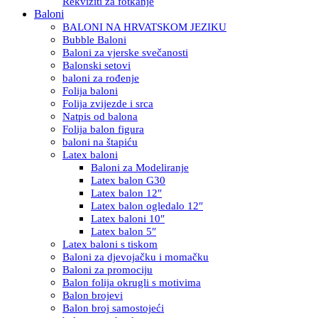
Rekviziti za fotkanje
Baloni
BALONI NA HRVATSKOM JEZIKU
Bubble Baloni
Baloni za vjerske svečanosti
Balonski setovi
baloni za rođenje
Folija baloni
Folija zvijezde i srca
Natpis od balona
Folija balon figura
baloni na štapiću
Latex baloni
Baloni za Modeliranje
Latex balon G30
Latex balon 12″
Latex balon ogledalo 12″
Latex baloni 10″
Latex balon 5″
Latex baloni s tiskom
Baloni za djevojačku i momačku
Baloni za promociju
Balon folija okrugli s motivima
Balon brojevi
Balon broj samostojeći