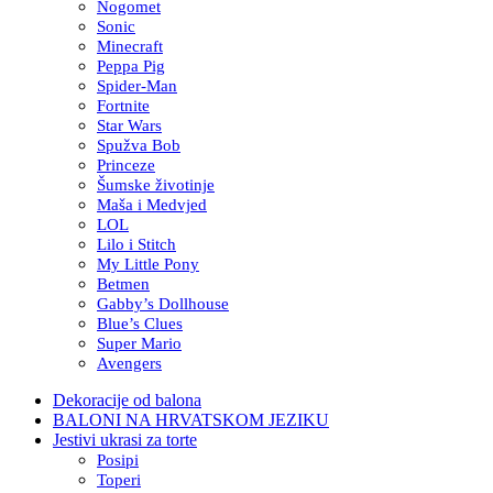
Nogomet
Sonic
Minecraft
Peppa Pig
Spider-Man
Fortnite
Star Wars
Spužva Bob
Princeze
Šumske životinje
Maša i Medvjed
LOL
Lilo i Stitch
My Little Pony
Betmen
Gabby’s Dollhouse
Blue’s Clues
Super Mario
Avengers
Dekoracije od balona
BALONI NA HRVATSKOM JEZIKU
Jestivi ukrasi za torte
Posipi
Toperi