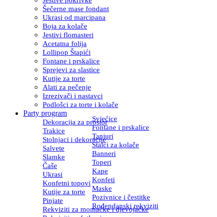
Šečerne mase fondant
Ukrasi od marcipana
Boja za kolače
Jestivi flomasteri
Acetatna folija
Lollipop Štapići
Fontane i prskalice
Sprejevi za slastice
Kutije za torte
Alati za pečenje
Izrezivači i nastavci
Podlošci za torte i kolače
Party program
Svjećice
Dekoracija za prostor
Fontane i prskalice
Trakice
Tanjuri
Stolnjaci i dekoracije
Stalci za kolače
Salvete
Banneri
Slamke
Toperi
Čaše
Kape
Ukrasi
Konfeti
Konfetni topovi
Maske
Kutije za torte
Pozivnice i čestitke
Pinjate
Rođendanski rekviziti
Rekviziti za momačke i djevojačke