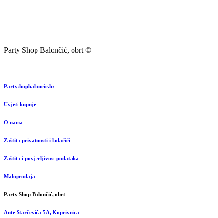
Party Shop Balončić, obrt ©
Partyshopbaloncic.hr
Uvjeti kupnje
O nama
Zaštita privatnosti i kolačići
Zaštita i povjerljivost podataka
Maloprodaja
Party Shop Balončić, obrt
Ante Starčevića 5A, Koprivnica