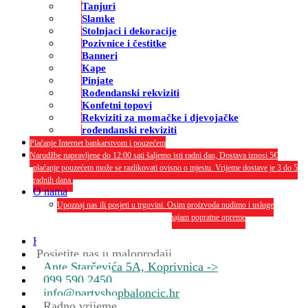
Tanjuri
Slamke
Stolnjaci i dekoracije
Pozivnice i čestitke
Banneri
Kape
Pinjate
Rođendanski rekviziti
Konfetni topovi
Rekviziti za momačke i djevojačke
rođendanski rekviziti
Plaćanje Internet bankarstvom i pouzećem
Narudžbe napravljene do 12:00 sati šaljemo isti radni dan, Dostava iznosi 5€
plaćanje pouzećem može se razlikovati ovisno o mjestu. Vrijeme dostave je 3 do 5
radnih dana.
O nama
Upoznaj nas ili posjeti u trgovini. Osim proizvoda nudimo i usluge
dekoriranja interijera i eksterija te najam popratne opreme
O nama
Kontakt
Posjetite nas u maloprodaji
Ante Starčevića 5A, Koprivnica ->
099 590 2450
info@partyshopbaloncic.hr
Radno vrijeme