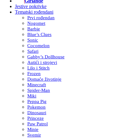
Girlande
Jestive pokrivke
Tematski rođendani
Prvi rođendan
Nogomet
Barbie
Blue’s Clues
Sonic
Cocomelon
Safari
Gabby’s Dollhouse
Autići i strojevi
Lilo i Stitch
Frozen
Domaće životinje
Minecraft
Spider-Man
Miki
Peppa Pig
Pokemon
Dinosauri
Princeze
Paw Patrol
Minie
Svemir