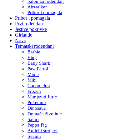
balon za rođendan
Airwalker
Pribor i pomagala
Pribor i pomagala
Prvi rođendan
Jestive pokrivke
Girlande
Novo
Tematski rođendani
Barbie
Bing
Baby Shark
Paw Patrol
Minie
Miki
Cocomelon
Frozen
Munjeviti Jurić
Pokemon
Dinosauri
Domaće životinje
Safari
Peppa Pig
Autići i strojevi
Svemir