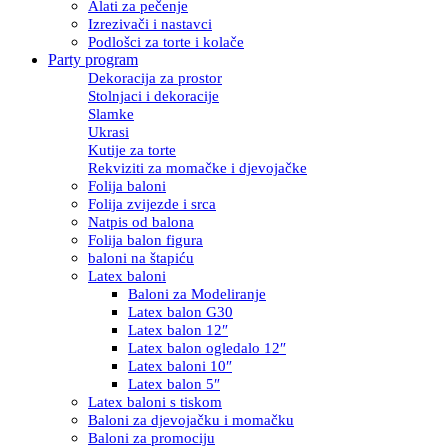
Alati za pečenje
Izrezivači i nastavci
Podlošci za torte i kolače
Party program
Dekoracija za prostor
Stolnjaci i dekoracije
Slamke
Ukrasi
Kutije za torte
Rekviziti za momačke i djevojačke
Folija baloni
Folija zvijezde i srca
Natpis od balona
Folija balon figura
baloni na štapiću
Latex baloni
Baloni za Modeliranje
Latex balon G30
Latex balon 12″
Latex balon ogledalo 12″
Latex baloni 10″
Latex balon 5″
Latex baloni s tiskom
Baloni za djevojačku i momačku
Baloni za promociju