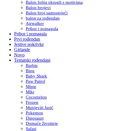
Balon folija okrugli s motivima
Balon brojevi
Balon broj samostojeći
balon za rođendan
Airwalker
Pribor i pomagala
Pribor i pomagala
Prvi rođendan
Jestive pokrivke
Girlande
Novo
Tematski rođendani
Barbie
Bing
Baby Shark
Paw Patrol
Minie
Miki
Cocomelon
Frozen
Munjeviti Jurić
Pokemon
Dinosauri
Domaće životinje
Safari