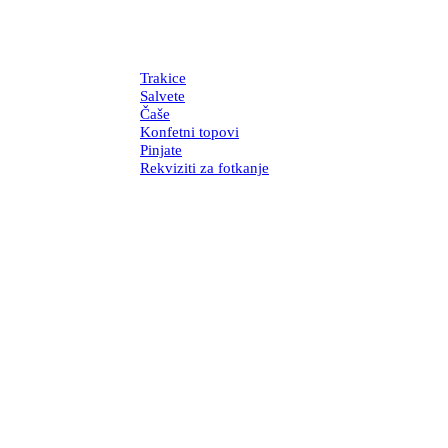
Trakice
Salvete
Čaše
Konfetni topovi
Pinjate
Rekviziti za fotkanje