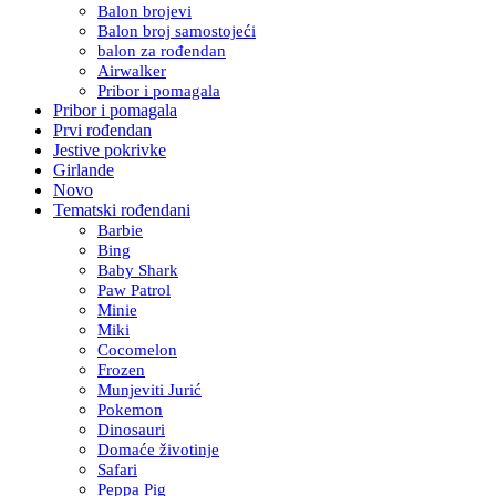
Balon brojevi
Balon broj samostojeći
balon za rođendan
Airwalker
Pribor i pomagala
Pribor i pomagala
Prvi rođendan
Jestive pokrivke
Girlande
Novo
Tematski rođendani
Barbie
Bing
Baby Shark
Paw Patrol
Minie
Miki
Cocomelon
Frozen
Munjeviti Jurić
Pokemon
Dinosauri
Domaće životinje
Safari
Peppa Pig