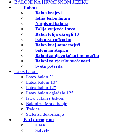
BALONI NA HRVATSKOM JEZIKU
Baloni
Balon brojevi
folija balon figura
Natpis od balona
Folija zvijezde i srca
Balon folija okrugli 18
balon za rođendan
Balon broj samostojeći
baloni na štapiću
Baloni za djevojačku i momačku
Baloni za vjerske svečanosti
Sveta potvrda
Latex baloni
Latex balon 5″
Latex baloni 10″
Latex balon 12″
Latex balon ogledalo 12″
latex baloni s tiskom
Baloni za Modeliranje
Trakice
Stalci za dekoriranje
Party program
Čaše
Salvete