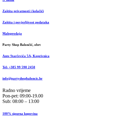
Zaštita privatnosti i kolačići
Zaštita i povjerljivost podataka
Maloprodaja
Party Shop Balončić, obrt
Ante Starčevića 5A, Koprivnica
Tel: +385 99 590 2450
info@partyshopbaloncic.hr
Radno vrijeme
Pon-pet: 09:00-19.00
Sub: 08:00 – 13:00
100% sigurna kupovina