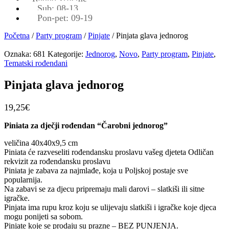
Sub: 08-13
Pon-pet: 09-19
Početna
/
Party program
/
Pinjate
/ Pinjata glava jednorog
Oznaka:
681
Kategorije:
Jednorog
,
Novo
,
Party program
,
Pinjate
,
Tematski rođendani
Pinjata glava jednorog
19,25
€
Piniata za dječji rođendan “Čarobni jednorog”
veličina 40x40x9,5 cm
Piniata će razveseliti rođendansku proslavu vašeg djeteta Odličan
rekvizit za rođendansku proslavu
Piniata je zabava za najmlađe, koja u Poljskoj postaje sve
popularnija.
Na zabavi se za djecu pripremaju mali darovi – slatkiši ili sitne
igračke.
Pinjata ima rupu kroz koju se ulijevaju slatkiši i igračke koje djeca
mogu ponijeti sa sobom.
Pinjate koje se prodaju su prazne – BEZ PUNJENJA.