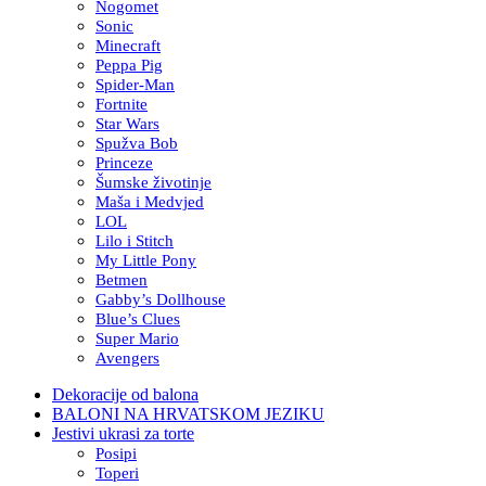
Nogomet
Sonic
Minecraft
Peppa Pig
Spider-Man
Fortnite
Star Wars
Spužva Bob
Princeze
Šumske životinje
Maša i Medvjed
LOL
Lilo i Stitch
My Little Pony
Betmen
Gabby’s Dollhouse
Blue’s Clues
Super Mario
Avengers
Dekoracije od balona
BALONI NA HRVATSKOM JEZIKU
Jestivi ukrasi za torte
Posipi
Toperi