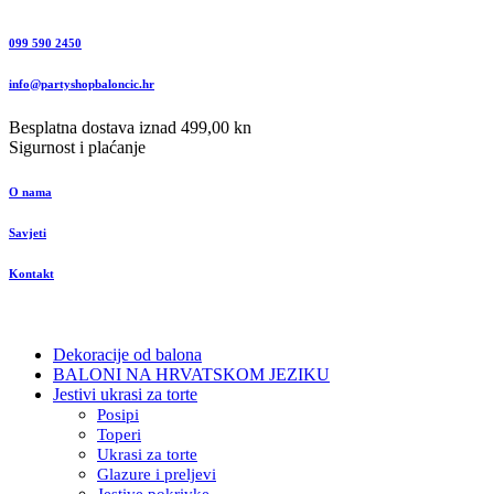
099 590 2450
info@partyshopbaloncic.hr
Besplatna dostava iznad 499,00 kn
Sigurnost i plaćanje
O nama
Savjeti
Kontakt
Dekoracije od balona
BALONI NA HRVATSKOM JEZIKU
Jestivi ukrasi za torte
Posipi
Toperi
Ukrasi za torte
Glazure i preljevi
Jestive pokrivke