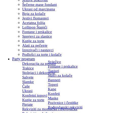
Šečerne mase fondant
Ukrasi od marcipana
Boja za kolače
Jestivi flomasteri
Acetatna folija
Lollipop Štapići
Fontane i prskalice
Sprejevi za slastice
Kutije za torte
Alati za pečenje
Izrezivači i nastavci
Podlošci za torte i kolače
Party program
Svjećice
Dekoracija za prostor
Fontane i prskalice
Trakice
Tanjuri
Stolnjaci i dekoracije
Stalci za kolače
Salvete
Banneri
Slamke
Toperi
Čaše
Kape
Ukrasi
Konfeti
Konfetni topovi
Maske
Kutije za torte
Pozivnice i čestitke
Pinjate
Rođendanski rekviziti
Rekviziti za momačke i djevojačke