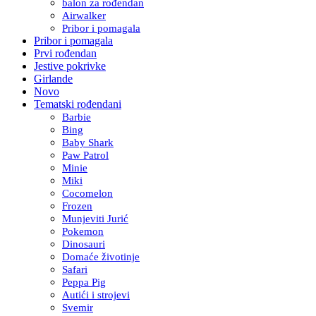
balon za rođendan
Airwalker
Pribor i pomagala
Pribor i pomagala
Prvi rođendan
Jestive pokrivke
Girlande
Novo
Tematski rođendani
Barbie
Bing
Baby Shark
Paw Patrol
Minie
Miki
Cocomelon
Frozen
Munjeviti Jurić
Pokemon
Dinosauri
Domaće životinje
Safari
Peppa Pig
Autići i strojevi
Svemir