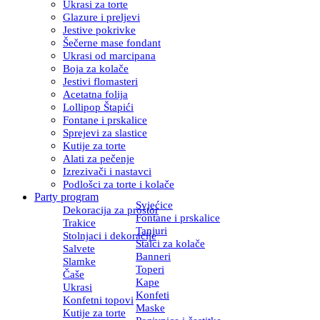
Ukrasi za torte
Glazure i preljevi
Jestive pokrivke
Šečerne mase fondant
Ukrasi od marcipana
Boja za kolače
Jestivi flomasteri
Acetatna folija
Lollipop Štapići
Fontane i prskalice
Sprejevi za slastice
Kutije za torte
Alati za pečenje
Izrezivači i nastavci
Podlošci za torte i kolače
Party program
Svjećice
Dekoracija za prostor
Fontane i prskalice
Trakice
Tanjuri
Stolnjaci i dekoracije
Stalci za kolače
Salvete
Banneri
Slamke
Toperi
Čaše
Kape
Ukrasi
Konfeti
Konfetni topovi
Maske
Kutije za torte