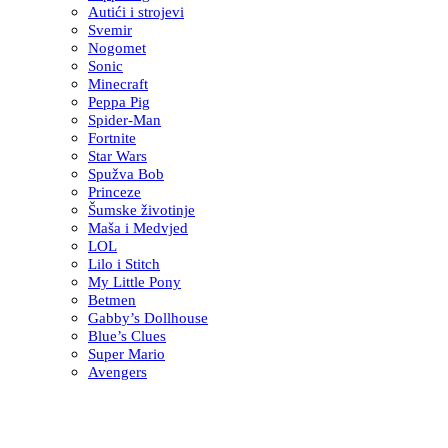
Autići i strojevi
Svemir
Nogomet
Sonic
Minecraft
Peppa Pig
Spider-Man
Fortnite
Star Wars
Spužva Bob
Princeze
Šumske životinje
Maša i Medvjed
LOL
Lilo i Stitch
My Little Pony
Betmen
Gabby’s Dollhouse
Blue’s Clues
Super Mario
Avengers