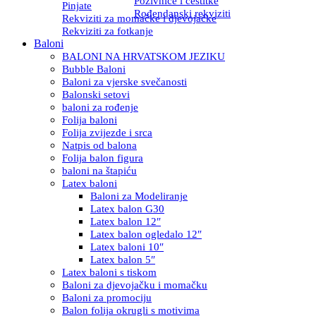
Pozivnice i čestitke
Pinjate
Rođendanski rekviziti
Rekviziti za momačke i djevojačke
Rekviziti za fotkanje
Baloni
BALONI NA HRVATSKOM JEZIKU
Bubble Baloni
Baloni za vjerske svečanosti
Balonski setovi
baloni za rođenje
Folija baloni
Folija zvijezde i srca
Natpis od balona
Folija balon figura
baloni na štapiću
Latex baloni
Baloni za Modeliranje
Latex balon G30
Latex balon 12″
Latex balon ogledalo 12″
Latex baloni 10″
Latex balon 5″
Latex baloni s tiskom
Baloni za djevojačku i momačku
Baloni za promociju
Balon folija okrugli s motivima