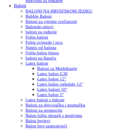
Rekviziti za fotkanje
Baloni
BALONI NA HRVATSKOM JEZIKU
Bubble Baloni
Baloni za vjerske svečanosti
Balonski setovi
baloni za rođenje
Folija baloni
Folija zvijezde i srca
Natpis od balona
Folija balon figura
baloni na štapiću
Latex baloni
Baloni za Modeliranje
Latex balon G30
Latex balon 12″
Latex balon ogledalo 12″
Latex baloni 10″
Latex balon 5″
Latex baloni s tiskom
Baloni za djevojačku i momačku
Baloni za promociju
Balon folija okrugli s motivima
Balon brojevi
Balon broj samostojeći