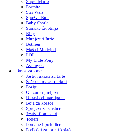
Super Mario
Fortnite
Star Wars
Spužva Bob
Baby Shark
Šumske životinje
Bing
Munjeviti Jurić
Betmen
Maša i Medvjed
LOL
My Little Pony
Avengers
Ukrasi za torte
Jestivi ukrasi za torte
Šečerne mase fondant
Posipi
Glazure i preljevi
Ukrasi od marcipana
Boja za kolače
Sprejevi za slastice
Jestivi flomasteri
Toperi
Fontane i prskalice
Podlošci za torte i kolače