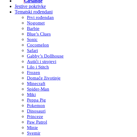
Girlande
Jestive pokrivke
Tematski rođendani
Prvi rođendan
Nogomet
Barbie
Blue’s Clues
Sonic
Cocomelon
Safari
Gabby’s Dollhouse
Autići i strojevi
Lilo i Stitch
Frozen
Domaće životinje
Minecraft
Spider-Man
Miki
Peppa Pig
Pokemon
Dinosauri
Princeze
Paw Patrol
Minie
Svemir