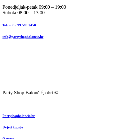
Ponedjeljak-petak 09:00 – 19:00
Subota 08:00 – 13:00
Tel: +385 99 590 2450
info@partyshopbaloncic.hr
Party Shop Balončić, obrt ©
Partyshopbaloncic.hr
Uvjeti kupnje
O nama