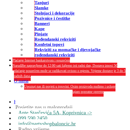
Tanjuri
Slamke
Stolnjaci i dekoracije
Pozivnice i čestitke
Banneri
Kape
Pinjate
Rođendanski rekviziti
Konfetni topovi
Rekviziti za momačke i djevojačke
rođendanski rekviziti
Plaćanje Internet bankarstvom i pouzećem
Narudžbe napravljene do 12:00 sati šaljemo isti radni dan, Dostava iznosi 5€
plaćanje pouzećem može se razlikovati ovisno o mjestu. Vrijeme dostave je 3 do 5
radnih dana.
O nama
Upoznaj nas ili posjeti u trgovini. Osim proizvoda nudimo i usluge
dekoriranja interijera i eksterija te najam popratne opreme
O nama
Kontakt
Posjetite nas u maloprodaji
Ante Starčevića 5A, Koprivnica ->
099 590 2450
info@partyshopbaloncic.hr
Radno vrijeme