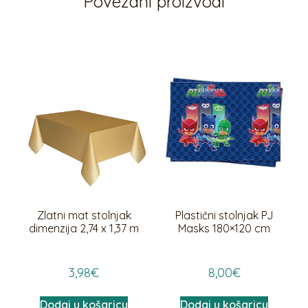
Povezani proizvodi
Zlatni mat stolnjak
Plastični stolnjak PJ
dimenzija 2,74 x 1,37 m
Masks 180×120 cm
3,98
€
8,00
€
Dodaj u košaricu
Dodaj u košaricu