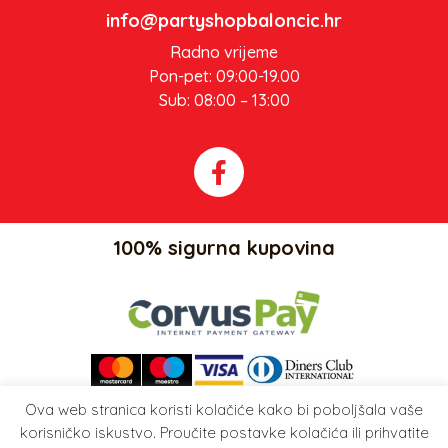
info@partyshopbaloncic.hr
Radno vrijeme
Pon-pet: 09:00-19.00
Sub: 08:00 – 13:00
100% sigurna kupovina
Ova web stranica koristi kolačiće kako bi poboljšala vaše
Party Shop Balončić, obrt ©
korisničko iskustvo. Proučite postavke kolačića ili prihvatite