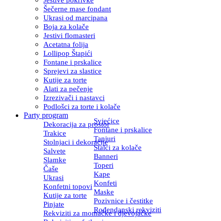
Šečerne mase fondant
Ukrasi od marcipana
Boja za kolače
Jestivi flomasteri
Acetatna folija
Lollipop Štapići
Fontane i prskalice
Sprejevi za slastice
Kutije za torte
Alati za pečenje
Izrezivači i nastavci
Podlošci za torte i kolače
Party program
Svjećice
Dekoracija za prostor
Fontane i prskalice
Trakice
Tanjuri
Stolnjaci i dekoracije
Stalci za kolače
Salvete
Banneri
Slamke
Toperi
Čaše
Kape
Ukrasi
Konfeti
Konfetni topovi
Maske
Kutije za torte
Pozivnice i čestitke
Pinjate
Rođendanski rekviziti
Rekviziti za momačke i djevojačke