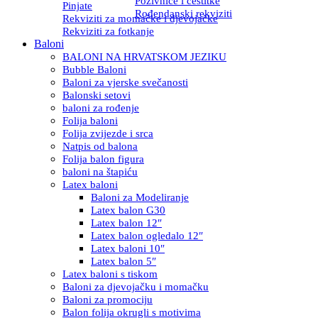
Pozivnice i čestitke
Pinjate
Rođendanski rekviziti
Rekviziti za momačke i djevojačke
Rekviziti za fotkanje
Baloni
BALONI NA HRVATSKOM JEZIKU
Bubble Baloni
Baloni za vjerske svečanosti
Balonski setovi
baloni za rođenje
Folija baloni
Folija zvijezde i srca
Natpis od balona
Folija balon figura
baloni na štapiću
Latex baloni
Baloni za Modeliranje
Latex balon G30
Latex balon 12″
Latex balon ogledalo 12″
Latex baloni 10″
Latex balon 5″
Latex baloni s tiskom
Baloni za djevojačku i momačku
Baloni za promociju
Balon folija okrugli s motivima