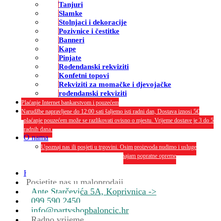
Tanjuri
Slamke
Stolnjaci i dekoracije
Pozivnice i čestitke
Banneri
Kape
Pinjate
Rođendanski rekviziti
Konfetni topovi
Rekviziti za momačke i djevojačke
rođendanski rekviziti
Plaćanje Internet bankarstvom i pouzećem
Narudžbe napravljene do 12:00 sati šaljemo isti radni dan, Dostava iznosi 5€
plaćanje pouzećem može se razlikovati ovisno o mjestu. Vrijeme dostave je 3 do 5
radnih dana.
O nama
Upoznaj nas ili posjeti u trgovini. Osim proizvoda nudimo i usluge
dekoriranja interijera i eksterija te najam popratne opreme
O nama
Kontakt
Posjetite nas u maloprodaji
Ante Starčevića 5A, Koprivnica ->
099 590 2450
info@partyshopbaloncic.hr
Radno vrijeme