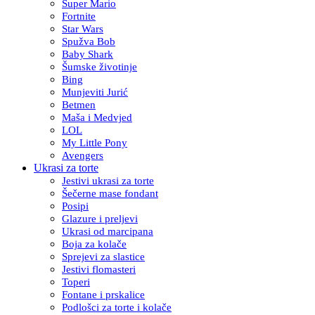
Super Mario
Fortnite
Star Wars
Spužva Bob
Baby Shark
Šumske životinje
Bing
Munjeviti Jurić
Betmen
Maša i Medvjed
LOL
My Little Pony
Avengers
Ukrasi za torte
Jestivi ukrasi za torte
Šečerne mase fondant
Posipi
Glazure i preljevi
Ukrasi od marcipana
Boja za kolače
Sprejevi za slastice
Jestivi flomasteri
Toperi
Fontane i prskalice
Podlošci za torte i kolače