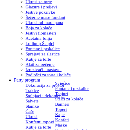
Ukrasi za torte
Glazure i preljevi
Jestive pokrivke
Šečerne mase fondant
Ukrasi od marcipana
Boja za kolače
Jestivi flomasteri
Acetatna folija
Lollipop Štapići
Fontane i prskalice
Sprejevi za slastice
Kutije za torte
Alati za pečenje
Izrezivači i nastavci
Podlošci za torte i kolače
Party program
Svjećice
Dekoracija za prostor
Fontane i prskalice
Trakice
Tanjuri
Stolnjaci i dekoracije
Stalci za kolače
Salvete
Banneri
Slamke
Toperi
Čaše
Kape
Ukrasi
Konfeti
Konfetni topovi
Maske
Kutije za torte