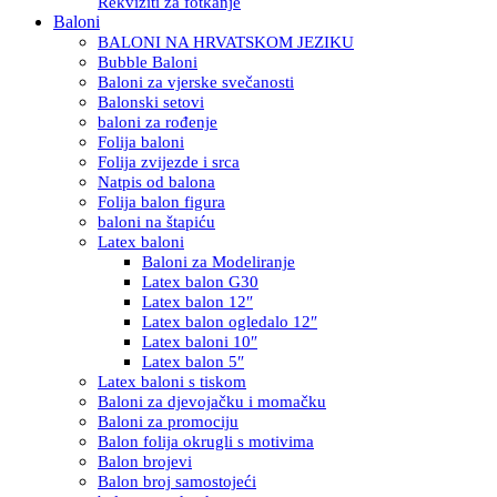
Rekviziti za fotkanje
Baloni
BALONI NA HRVATSKOM JEZIKU
Bubble Baloni
Baloni za vjerske svečanosti
Balonski setovi
baloni za rođenje
Folija baloni
Folija zvijezde i srca
Natpis od balona
Folija balon figura
baloni na štapiću
Latex baloni
Baloni za Modeliranje
Latex balon G30
Latex balon 12″
Latex balon ogledalo 12″
Latex baloni 10″
Latex balon 5″
Latex baloni s tiskom
Baloni za djevojačku i momačku
Baloni za promociju
Balon folija okrugli s motivima
Balon brojevi
Balon broj samostojeći