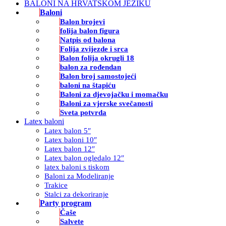
BALONI NA HRVATSKOM JEZIKU
Baloni
Balon brojevi
folija balon figura
Natpis od balona
Folija zvijezde i srca
Balon folija okrugli 18
balon za rođendan
Balon broj samostojeći
baloni na štapiću
Baloni za djevojačku i momačku
Baloni za vjerske svečanosti
Sveta potvrda
Latex baloni
Latex balon 5″
Latex baloni 10″
Latex balon 12″
Latex balon ogledalo 12″
latex baloni s tiskom
Baloni za Modeliranje
Trakice
Stalci za dekoriranje
Party program
Čaše
Salvete