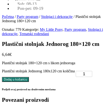
Sub: 08-13
Pon-pet: 09-19
Početna
/
Party program
/
Stolnjaci i dekoracije
/ Plastični stolnjak
Jednorog 180×120 cm
Oznaka:
779
Kategorije:
My Little Pony
,
Party program
,
Stolnjaci i
dekoracije
,
Tematski rođendani
Plastični stolnjak Jednorog 180×120 cm
6,64
€
Plastični stolnjak 180×120 cm s likom jednoroga
Plastični stolnjak Jednorog 180x120 cm količina
Dodaj u košaricu
Podjeli ovaj proizvod na društvenim mrežama
Povezani proizvodi