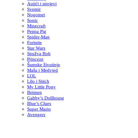
Autići i strojevi
Svemir
Nogomet
Sonic
Minecraft
Peppa Pig
Spider-Man
Fortnite
Star Wars
Spužva Bob
Princeze
Šumske životinje
Maša i Medvjed
LOL
Lilo i Stitch
My Little Pony
Betmen
Gabby’s Dollhouse
Blue’s Clues
Super Mario
Avengers