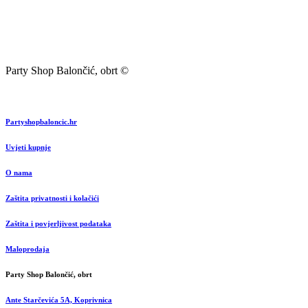
Party Shop Balončić, obrt ©
Partyshopbaloncic.hr
Uvjeti kupnje
O nama
Zaštita privatnosti i kolačići
Zaštita i povjerljivost podataka
Maloprodaja
Party Shop Balončić, obrt
Ante Starčevića 5A, Koprivnica