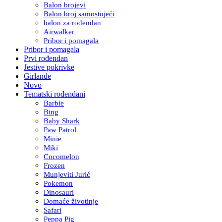
Balon brojevi
Balon broj samostojeći
balon za rođendan
Airwalker
Pribor i pomagala
Pribor i pomagala
Prvi rođendan
Jestive pokrivke
Girlande
Novo
Tematski rođendani
Barbie
Bing
Baby Shark
Paw Patrol
Minie
Miki
Cocomelon
Frozen
Munjeviti Jurić
Pokemon
Dinosauri
Domaće životinje
Safari
Peppa Pig