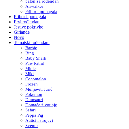
balon za rođendan
Airwalker
Pribor i pomagala
Pribor i pomagala
Prvi rođendan
Jestive pokrivke
Girlande
Novo
Tematski rođendani
Barbie
Bing
Baby Shark
Paw Patrol
Minie
Miki
Cocomelon
Frozen
Munjeviti Jurić
Pokemon
Dinosauri
Domaće životinje
Safari
Peppa Pig
Autići i strojevi
Svemir