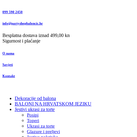
099 590 2450
info@partyshopbaloncic.hr
Besplatna dostava iznad 499,00 kn
Sigurnost i plaćanje
O nama
Savjeti
Kontakt
Dekoracije od balona
BALONI NA HRVATSKOM JEZIKU
Jestivi ukrasi za torte
Posipi
Toperi
Ukrasi za torte
Glazure i preljevi
Jestive pokrivke