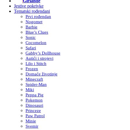
Girlande
Jestive pokrivke
Tematski rođendani
Prvi rođendan
Nogomet
Barbie
Blue’s Clues
Sonic
Cocomelon
Safari
Gabby’s Dollhouse
Autići i strojevi
Lilo i Stitch
Frozen
Domaće životinje
Minecraft
Spider-Man
Miki
Peppa Pig
Pokemon
Dinosauri
Princeze
Paw Patrol
Minie
Svemir