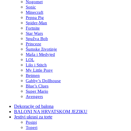
Nogomet
Sonic
Minecraft
Peppa Pig
Spider-Man
Fortnite
Star Wars
Spužva Bob
Princeze
Šumske životinje
Maša i Medvjed
LOL
Lilo i Stitch
My Little Pony
Betmen
Gabby’s Dollhouse
Blue’s Clues
Super Mario
Avengers
Dekoracije od balona
BALONI NA HRVATSKOM JEZIKU
Jestivi ukrasi za torte
Posipi
Toperi