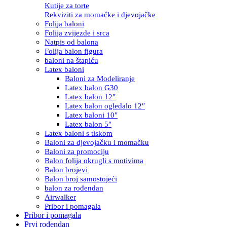
Kutije za torte
Rekviziti za momačke i djevojačke
Folija baloni
Folija zvijezde i srca
Natpis od balona
Folija balon figura
baloni na štapiću
Latex baloni
Baloni za Modeliranje
Latex balon G30
Latex balon 12″
Latex balon ogledalo 12″
Latex baloni 10″
Latex balon 5″
Latex baloni s tiskom
Baloni za djevojačku i momačku
Baloni za promociju
Balon folija okrugli s motivima
Balon brojevi
Balon broj samostojeći
balon za rođendan
Airwalker
Pribor i pomagala
Pribor i pomagala
Prvi rođendan