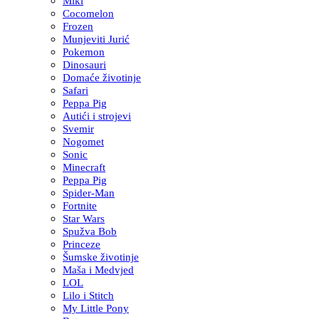
Miki
Cocomelon
Frozen
Munjeviti Jurić
Pokemon
Dinosauri
Domaće životinje
Safari
Peppa Pig
Autići i strojevi
Svemir
Nogomet
Sonic
Minecraft
Peppa Pig
Spider-Man
Fortnite
Star Wars
Spužva Bob
Princeze
Šumske životinje
Maša i Medvjed
LOL
Lilo i Stitch
My Little Pony