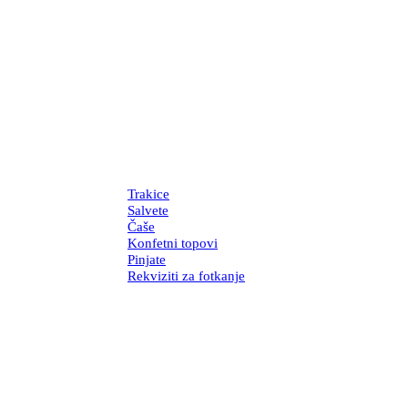
Trakice
Salvete
Čaše
Konfetni topovi
Pinjate
Rekviziti za fotkanje