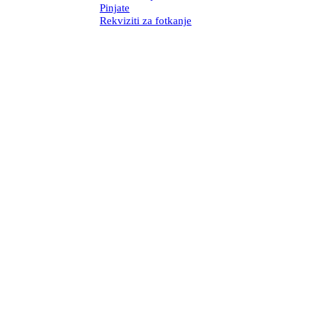
Pinjate
Rekviziti za fotkanje