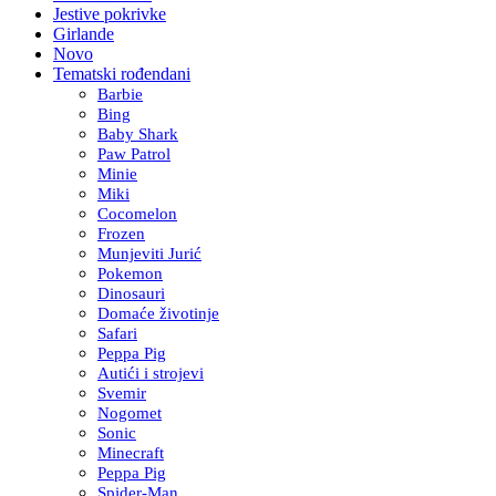
Jestive pokrivke
Girlande
Novo
Tematski rođendani
Barbie
Bing
Baby Shark
Paw Patrol
Minie
Miki
Cocomelon
Frozen
Munjeviti Jurić
Pokemon
Dinosauri
Domaće životinje
Safari
Peppa Pig
Autići i strojevi
Svemir
Nogomet
Sonic
Minecraft
Peppa Pig
Spider-Man