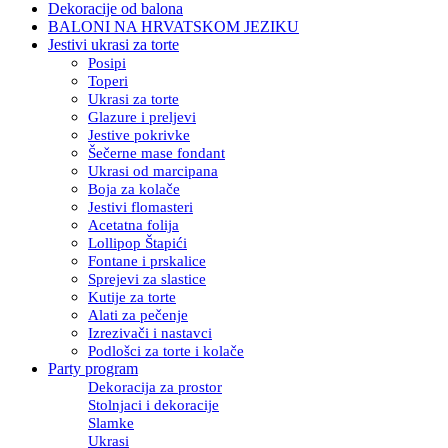
Dekoracije od balona
BALONI NA HRVATSKOM JEZIKU
Jestivi ukrasi za torte
Posipi
Toperi
Ukrasi za torte
Glazure i preljevi
Jestive pokrivke
Šečerne mase fondant
Ukrasi od marcipana
Boja za kolače
Jestivi flomasteri
Acetatna folija
Lollipop Štapići
Fontane i prskalice
Sprejevi za slastice
Kutije za torte
Alati za pečenje
Izrezivači i nastavci
Podlošci za torte i kolače
Party program
Dekoracija za prostor
Stolnjaci i dekoracije
Slamke
Ukrasi