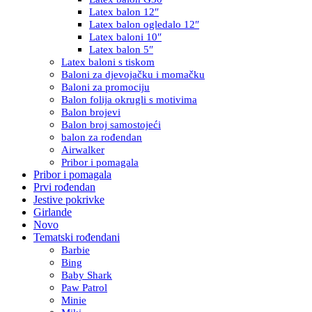
Latex balon 12″
Latex balon ogledalo 12″
Latex baloni 10″
Latex balon 5″
Latex baloni s tiskom
Baloni za djevojačku i momačku
Baloni za promociju
Balon folija okrugli s motivima
Balon brojevi
Balon broj samostojeći
balon za rođendan
Airwalker
Pribor i pomagala
Pribor i pomagala
Prvi rođendan
Jestive pokrivke
Girlande
Novo
Tematski rođendani
Barbie
Bing
Baby Shark
Paw Patrol
Minie