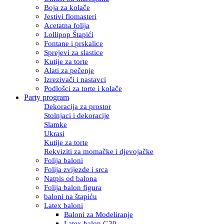
Boja za kolače
Jestivi flomasteri
Acetatna folija
Lollipop Štapići
Fontane i prskalice
Sprejevi za slastice
Kutije za torte
Alati za pečenje
Izrezivači i nastavci
Podlošci za torte i kolače
Party program
Dekoracija za prostor
Stolnjaci i dekoracije
Slamke
Ukrasi
Kutije za torte
Rekviziti za momačke i djevojačke
Folija baloni
Folija zvijezde i srca
Natpis od balona
Folija balon figura
baloni na štapiću
Latex baloni
Baloni za Modeliranje
Latex balon G30