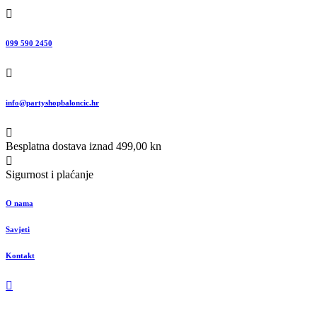
099 590 2450
info@partyshopbaloncic.hr
Besplatna dostava iznad 499,00 kn
Sigurnost i plaćanje
O nama
Savjeti
Kontakt