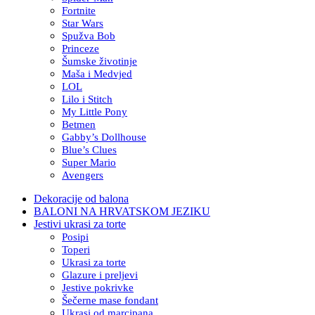
Fortnite
Star Wars
Spužva Bob
Princeze
Šumske životinje
Maša i Medvjed
LOL
Lilo i Stitch
My Little Pony
Betmen
Gabby’s Dollhouse
Blue’s Clues
Super Mario
Avengers
Dekoracije od balona
BALONI NA HRVATSKOM JEZIKU
Jestivi ukrasi za torte
Posipi
Toperi
Ukrasi za torte
Glazure i preljevi
Jestive pokrivke
Šečerne mase fondant
Ukrasi od marcipana