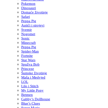
Pokemon
Dinosauri
Domaće životinje
Safari
Peppa Pig
Autići i strojevi
Svemir
Nogomet
Sonic
Minecraft
Peppa Pig
Spider-Man
Fortnite
Star Wars
Spužva Bob
Princeze
Šumske životinje
Maša i Medvjed
LOL
Lilo i Stitch
My Little Pony
Betmen
Gabby’s Dollhouse
Blue’s Clues
Super Mario