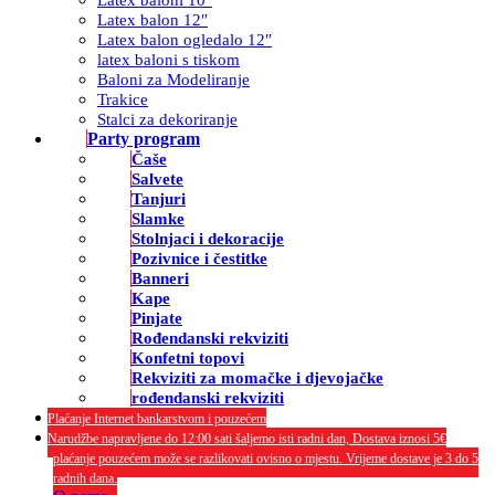
Latex balon 12″
Latex balon ogledalo 12″
latex baloni s tiskom
Baloni za Modeliranje
Trakice
Stalci za dekoriranje
Party program
Čaše
Salvete
Tanjuri
Slamke
Stolnjaci i dekoracije
Pozivnice i čestitke
Banneri
Kape
Pinjate
Rođendanski rekviziti
Konfetni topovi
Rekviziti za momačke i djevojačke
rođendanski rekviziti
Plaćanje Internet bankarstvom i pouzećem
Narudžbe napravljene do 12:00 sati šaljemo isti radni dan, Dostava iznosi 5€
plaćanje pouzećem može se razlikovati ovisno o mjestu. Vrijeme dostave je 3 do 5
radnih dana.