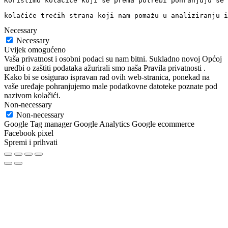
Koristimo kolačiće koji se prema potrebi pohranjuju se 
kolačiće trećih strana koji nam pomažu u analiziranju i
Necessary
Necessary
Uvijek omogućeno
Vaša privatnost i osobni podaci su nam bitni. Sukladno novoj Općoj
uredbi o zaštiti podataka ažurirali smo naša Pravila privatnosti .
Kako bi se osigurao ispravan rad ovih web-stranica, ponekad na
vaše uređaje pohranjujemo male podatkovne datoteke poznate pod
nazivom kolačići.
Non-necessary
Non-necessary
Google Tag manager Google Analytics Google ecommerce
Facebook pixel
Spremi i prihvati