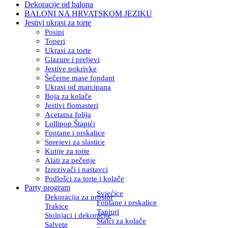
Dekoracije od balona
BALONI NA HRVATSKOM JEZIKU
Jestivi ukrasi za torte
Posipi
Toperi
Ukrasi za torte
Glazure i preljevi
Jestive pokrivke
Šečerne mase fondant
Ukrasi od marcipana
Boja za kolače
Jestivi flomasteri
Acetatna folija
Lollipop Štapići
Fontane i prskalice
Sprejevi za slastice
Kutije za torte
Alati za pečenje
Izrezivači i nastavci
Podlošci za torte i kolače
Party program
Svjećice
Dekoracija za prostor
Fontane i prskalice
Trakice
Tanjuri
Stolnjaci i dekoracije
Stalci za kolače
Salvete