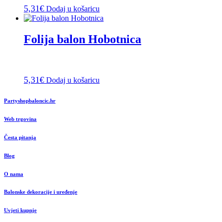
5,31
€
Dodaj u košaricu
Folija balon Hobotnica
5,31
€
Dodaj u košaricu
Partyshopbaloncic.hr
Web trgovina
Česta pitanja
Blog
O nama
Balonske dekoracije i uređenje
Uvjeti kupnje