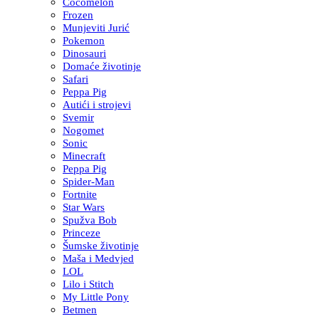
Cocomelon
Frozen
Munjeviti Jurić
Pokemon
Dinosauri
Domaće životinje
Safari
Peppa Pig
Autići i strojevi
Svemir
Nogomet
Sonic
Minecraft
Peppa Pig
Spider-Man
Fortnite
Star Wars
Spužva Bob
Princeze
Šumske životinje
Maša i Medvjed
LOL
Lilo i Stitch
My Little Pony
Betmen