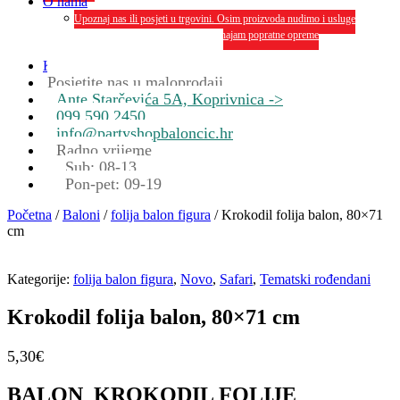
O nama
Upoznaj nas ili posjeti u trgovini. Osim proizvoda nudimo i usluge
dekoriranja interijera i eksterija te najam popratne opreme
O nama
Kontakt
Posjetite nas u maloprodaji
Ante Starčevića 5A, Koprivnica ->
099 590 2450
info@partyshopbaloncic.hr
Radno vrijeme
Sub: 08-13
Pon-pet: 09-19
Početna
/
Baloni
/
folija balon figura
/ Krokodil folija balon, 80×71
cm
Kategorije:
folija balon figura
,
Novo
,
Safari
,
Tematski rođendani
Krokodil folija balon, 80×71 cm
5,30
€
BALON KROKODIL FOLIJE