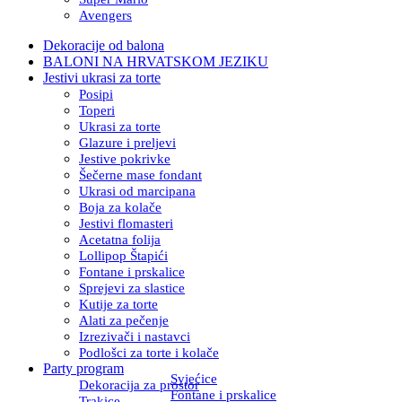
Avengers
Dekoracije od balona
BALONI NA HRVATSKOM JEZIKU
Jestivi ukrasi za torte
Posipi
Toperi
Ukrasi za torte
Glazure i preljevi
Jestive pokrivke
Šečerne mase fondant
Ukrasi od marcipana
Boja za kolače
Jestivi flomasteri
Acetatna folija
Lollipop Štapići
Fontane i prskalice
Sprejevi za slastice
Kutije za torte
Alati za pečenje
Izrezivači i nastavci
Podlošci za torte i kolače
Party program
Svjećice
Dekoracija za prostor
Fontane i prskalice
Trakice