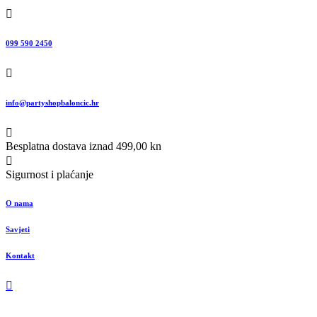
099 590 2450
info@partyshopbaloncic.hr
Besplatna dostava iznad 499,00 kn
Sigurnost i plaćanje
O nama
Savjeti
Kontakt