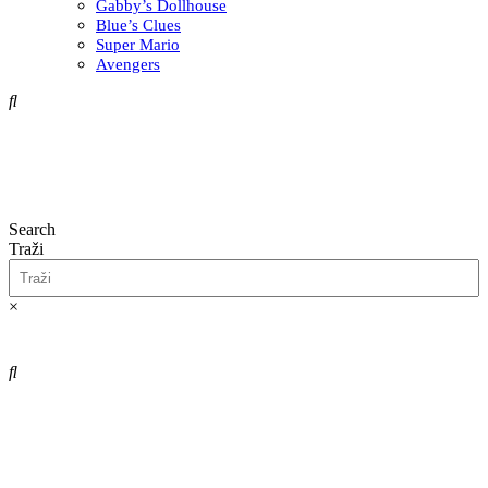
Gabby’s Dollhouse
Blue’s Clues
Super Mario
Avengers
Search
Traži
×
0,00
€
0
Cart