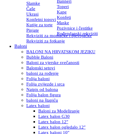
Banneri
Slamke
Toperi
Čaše
Kape
Ukrasi
Konfeti
Konfetni topovi
Maske
Kutije za torte
Pozivnice i čestitke
Pinjate
Rođendanski rekviziti
Rekviziti za momačke i djevojačke
Rekviziti za fotkanje
Baloni
BALONI NA HRVATSKOM JEZIKU
Bubble Baloni
Baloni za vjerske svečanosti
Balonski setovi
baloni za rođenje
Folija baloni
Folija zvijezde i srca
Natpis od balona
Folija balon figura
baloni na štapiću
Latex baloni
Baloni za Modeliranje
Latex balon G30
Latex balon 12″
Latex balon ogledalo 12″
Latex baloni 10″