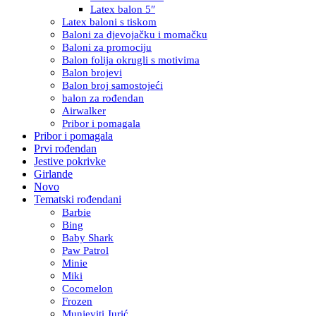
Latex balon 5″
Latex baloni s tiskom
Baloni za djevojačku i momačku
Baloni za promociju
Balon folija okrugli s motivima
Balon brojevi
Balon broj samostojeći
balon za rođendan
Airwalker
Pribor i pomagala
Pribor i pomagala
Prvi rođendan
Jestive pokrivke
Girlande
Novo
Tematski rođendani
Barbie
Bing
Baby Shark
Paw Patrol
Minie
Miki
Cocomelon
Frozen
Munjeviti Jurić