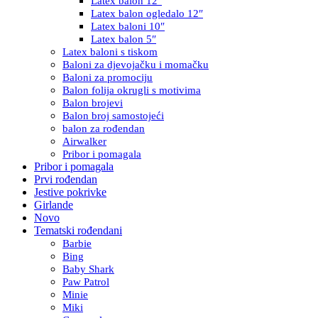
Latex balon 12″
Latex balon ogledalo 12″
Latex baloni 10″
Latex balon 5″
Latex baloni s tiskom
Baloni za djevojačku i momačku
Baloni za promociju
Balon folija okrugli s motivima
Balon brojevi
Balon broj samostojeći
balon za rođendan
Airwalker
Pribor i pomagala
Pribor i pomagala
Prvi rođendan
Jestive pokrivke
Girlande
Novo
Tematski rođendani
Barbie
Bing
Baby Shark
Paw Patrol
Minie
Miki