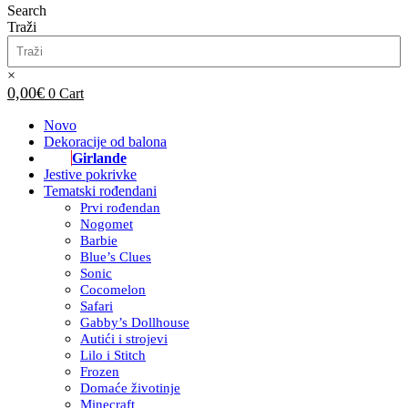
Search
Traži
×
0,00
€
0
Cart
Novo
Dekoracije od balona
Girlande
Jestive pokrivke
Tematski rođendani
Prvi rođendan
Nogomet
Barbie
Blue’s Clues
Sonic
Cocomelon
Safari
Gabby’s Dollhouse
Autići i strojevi
Lilo i Stitch
Frozen
Domaće životinje
Minecraft