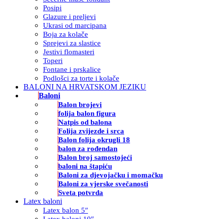
Posipi
Glazure i preljevi
Ukrasi od marcipana
Boja za kolače
Sprejevi za slastice
Jestivi flomasteri
Toperi
Fontane i prskalice
Podlošci za torte i kolače
BALONI NA HRVATSKOM JEZIKU
Baloni
Balon brojevi
folija balon figura
Natpis od balona
Folija zvijezde i srca
Balon folija okrugli 18
balon za rođendan
Balon broj samostojeći
baloni na štapiću
Baloni za djevojačku i momačku
Baloni za vjerske svečanosti
Sveta potvrda
Latex baloni
Latex balon 5″
Latex baloni 10″