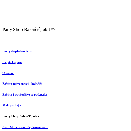
Party Shop Balončić, obrt ©
Partyshopbaloncic.hr
Uvjeti kupnje
O nama
Zaštita privatnosti i kolačići
Zaštita i povjerljivost podataka
Maloprodaja
Party Shop Balončić, obrt
Ante Starčevića 5A, Koprivnica