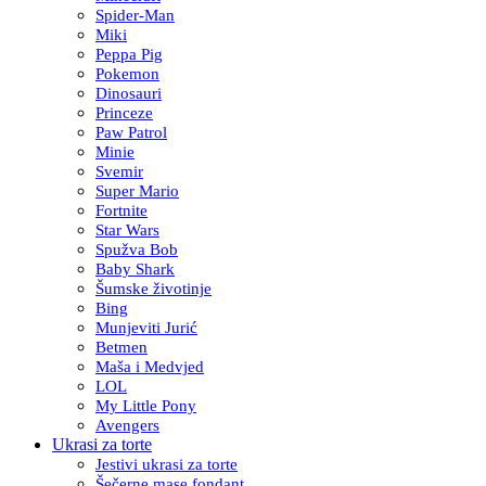
Spider-Man
Miki
Peppa Pig
Pokemon
Dinosauri
Princeze
Paw Patrol
Minie
Svemir
Super Mario
Fortnite
Star Wars
Spužva Bob
Baby Shark
Šumske životinje
Bing
Munjeviti Jurić
Betmen
Maša i Medvjed
LOL
My Little Pony
Avengers
Ukrasi za torte
Jestivi ukrasi za torte
Šečerne mase fondant