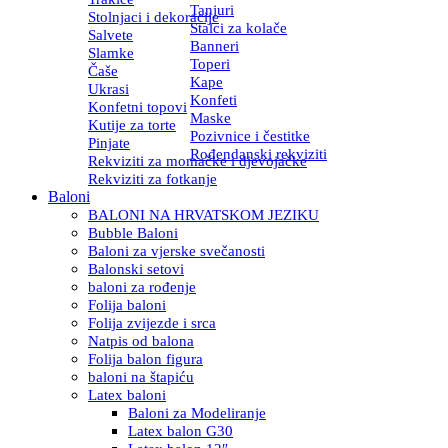
Tanjuri
Stolnjaci i dekoracije
Stalci za kolače
Salvete
Banneri
Slamke
Toperi
Čaše
Kape
Ukrasi
Konfeti
Konfetni topovi
Maske
Kutije za torte
Pozivnice i čestitke
Pinjate
Rođendanski rekviziti
Rekviziti za momačke i djevojačke
Rekviziti za fotkanje
Baloni
BALONI NA HRVATSKOM JEZIKU
Bubble Baloni
Baloni za vjerske svečanosti
Balonski setovi
baloni za rođenje
Folija baloni
Folija zvijezde i srca
Natpis od balona
Folija balon figura
baloni na štapiću
Latex baloni
Baloni za Modeliranje
Latex balon G30