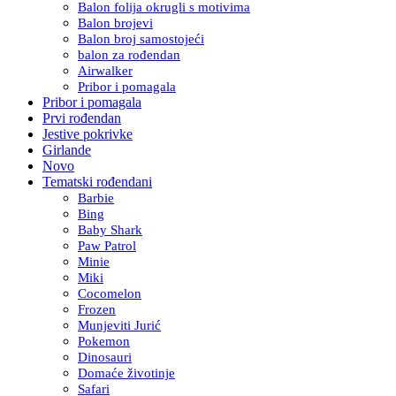
Balon folija okrugli s motivima
Balon brojevi
Balon broj samostojeći
balon za rođendan
Airwalker
Pribor i pomagala
Pribor i pomagala
Prvi rođendan
Jestive pokrivke
Girlande
Novo
Tematski rođendani
Barbie
Bing
Baby Shark
Paw Patrol
Minie
Miki
Cocomelon
Frozen
Munjeviti Jurić
Pokemon
Dinosauri
Domaće životinje
Safari