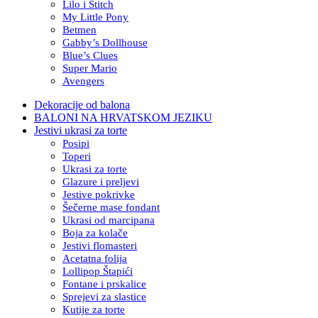
Lilo i Stitch
My Little Pony
Betmen
Gabby’s Dollhouse
Blue’s Clues
Super Mario
Avengers
Dekoracije od balona
BALONI NA HRVATSKOM JEZIKU
Jestivi ukrasi za torte
Posipi
Toperi
Ukrasi za torte
Glazure i preljevi
Jestive pokrivke
Šečerne mase fondant
Ukrasi od marcipana
Boja za kolače
Jestivi flomasteri
Acetatna folija
Lollipop Štapići
Fontane i prskalice
Sprejevi za slastice
Kutije za torte