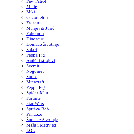
Paw Patrol
Minie
Miki
Cocomelon
Frozen
Munjeviti Jurić
Pokemon
Dinosauri
Domaće životinje
Safari
Peppa Pig
Autići i strojevi
Svemir
Nogomet
Sonic
Minecraft
Peppa Pig
Spider-Man
Fortnite
Star Wars
Spužva Bob
Princeze
Šumske životinje
Maša i Medvjed
LOL