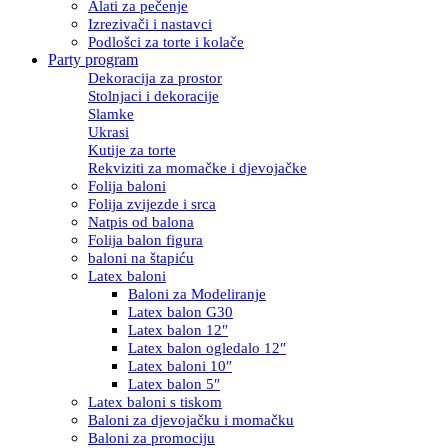
Alati za pečenje
Izrezivači i nastavci
Podlošci za torte i kolače
Party program
Dekoracija za prostor
Stolnjaci i dekoracije
Slamke
Ukrasi
Kutije za torte
Rekviziti za momačke i djevojačke
Folija baloni
Folija zvijezde i srca
Natpis od balona
Folija balon figura
baloni na štapiću
Latex baloni
Baloni za Modeliranje
Latex balon G30
Latex balon 12″
Latex balon ogledalo 12″
Latex baloni 10″
Latex balon 5″
Latex baloni s tiskom
Baloni za djevojačku i momačku
Baloni za promociju