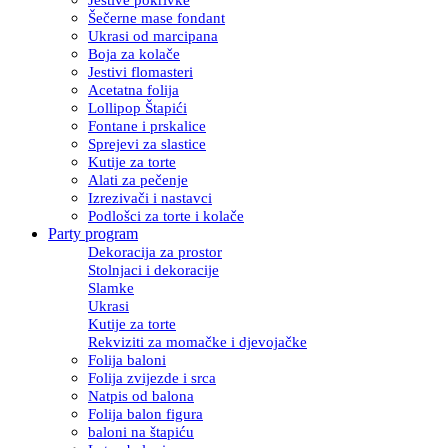
Šečerne mase fondant
Ukrasi od marcipana
Boja za kolače
Jestivi flomasteri
Acetatna folija
Lollipop Štapići
Fontane i prskalice
Sprejevi za slastice
Kutije za torte
Alati za pečenje
Izrezivači i nastavci
Podlošci za torte i kolače
Party program
Dekoracija za prostor
Stolnjaci i dekoracije
Slamke
Ukrasi
Kutije za torte
Rekviziti za momačke i djevojačke
Folija baloni
Folija zvijezde i srca
Natpis od balona
Folija balon figura
baloni na štapiću