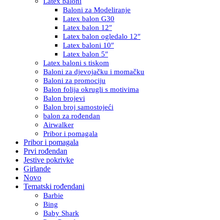
Latex baloni
Baloni za Modeliranje
Latex balon G30
Latex balon 12″
Latex balon ogledalo 12″
Latex baloni 10″
Latex balon 5″
Latex baloni s tiskom
Baloni za djevojačku i momačku
Baloni za promociju
Balon folija okrugli s motivima
Balon brojevi
Balon broj samostojeći
balon za rođendan
Airwalker
Pribor i pomagala
Pribor i pomagala
Prvi rođendan
Jestive pokrivke
Girlande
Novo
Tematski rođendani
Barbie
Bing
Baby Shark