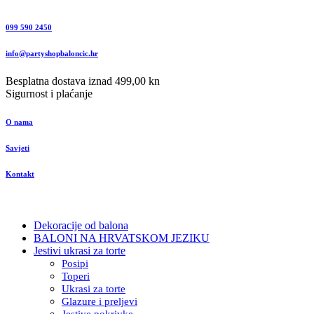
099 590 2450
info@partyshopbaloncic.hr
Besplatna dostava iznad 499,00 kn
Sigurnost i plaćanje
O nama
Savjeti
Kontakt
Dekoracije od balona
BALONI NA HRVATSKOM JEZIKU
Jestivi ukrasi za torte
Posipi
Toperi
Ukrasi za torte
Glazure i preljevi
Jestive pokrivke