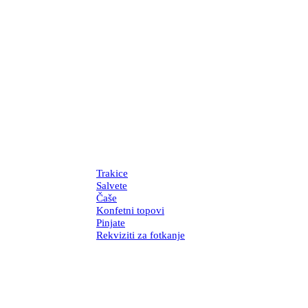
Trakice
Salvete
Čaše
Konfetni topovi
Pinjate
Rekviziti za fotkanje