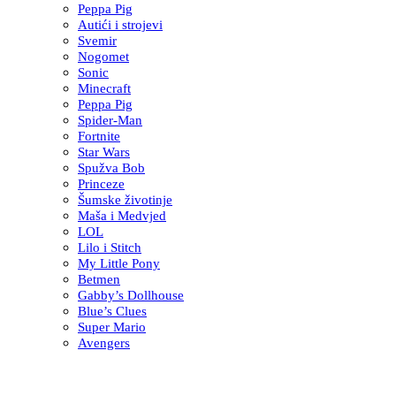
Peppa Pig
Autići i strojevi
Svemir
Nogomet
Sonic
Minecraft
Peppa Pig
Spider-Man
Fortnite
Star Wars
Spužva Bob
Princeze
Šumske životinje
Maša i Medvjed
LOL
Lilo i Stitch
My Little Pony
Betmen
Gabby’s Dollhouse
Blue’s Clues
Super Mario
Avengers