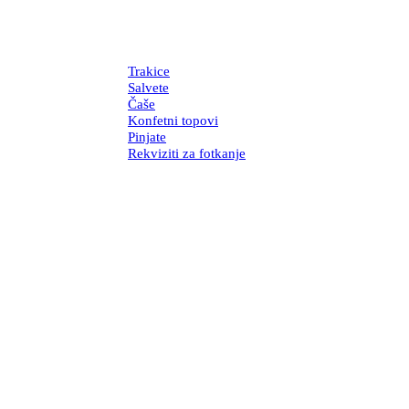
Trakice
Salvete
Čaše
Konfetni topovi
Pinjate
Rekviziti za fotkanje