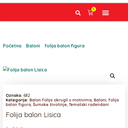
0
Narudžbe napravljene do 12:00 sati šaljemo isti radni dan, Dostava iznosi 5€ plaćanje pouzećem može se razlikovati ovisno o mjestu. Vrijeme dostave je 3 do 5 radnih dana.
Početna
/
Baloni
/
folija balon figura
/ Folija balon
Lisica
Oznaka:
682
Kategorije:
Balon folija okrugli s motivima
,
Baloni
,
folija
balon figura
,
Šumske životinje
,
Tematski rođendani
Folija balon Lisica