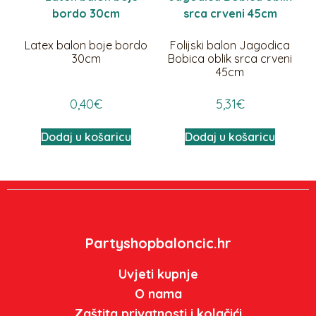
Latex balon boje bordo
Folijski balon Jagodica
30cm
Bobica oblik srca crveni
45cm
0,40
€
5,31
€
Dodaj u košaricu
Dodaj u košaricu
Partyshopbaloncic.hr
Uvjeti kupnje
O nama
Zaštita privatnosti i kolačići