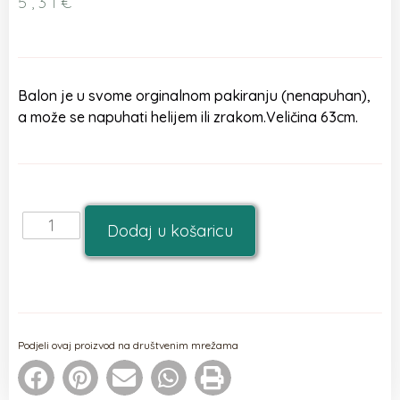
5,31
€
Balon je u svome orginalnom pakiranju (nenapuhan),
a može se napuhati helijem ili zrakom.Veličina 63cm.
Dodaj u košaricu
Podjeli ovaj proizvod na društvenim mrežama