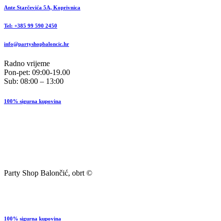
Ante Starčevića 5A, Koprivnica
Tel: +385 99 590 2450
info@partyshopbaloncic.hr
Radno vrijeme
Pon-pet: 09:00-19.00
Sub: 08:00 – 13:00
100% sigurna kupovina
Party Shop Balončić, obrt ©
100% sigurna kupovina