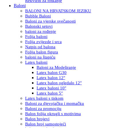
Rekviziti za fotkanje
Baloni
BALONI NA HRVATSKOM JEZIKU
Bubble Baloni
Baloni za vjerske svečanosti
Balonski setovi
baloni za rođenje
Folija baloni
Folija zvijezde i srca
Natpis od balona
Folija balon figura
baloni na štapiću
Latex baloni
Baloni za Modeliranje
Latex balon G30
Latex balon 12″
Latex balon ogledalo 12″
Latex baloni 10″
Latex balon 5″
Latex baloni s tiskom
Baloni za djevojačku i momačku
Baloni za promociju
Balon folija okrugli s motivima
Balon brojevi
Balon broj samostojeći