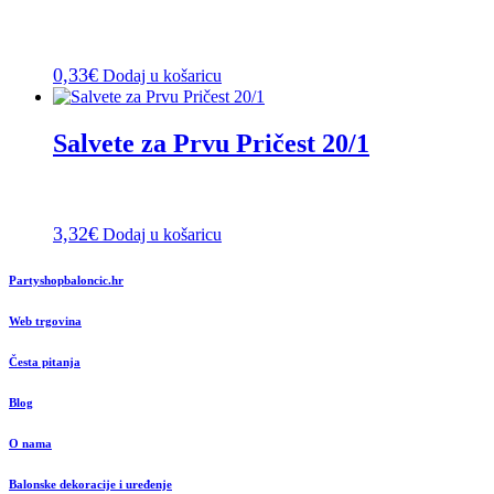
0,33
€
Dodaj u košaricu
Salvete za Prvu Pričest 20/1
3,32
€
Dodaj u košaricu
Partyshopbaloncic.hr
Web trgovina
Česta pitanja
Blog
O nama
Balonske dekoracije i uređenje