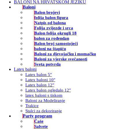
BALONI NA HRVATSKOM JEZIKU
Baloni
Balon brojevi
folija balon figura
Natpis od balona
Folija zvijezde i srca
Balon folija okrugli 18
balon za rođendan
Balon broj samostojeći
baloni na štapiću
Baloni za djevojačku i momačku
Baloni za vjerske svečanosti
Sveta potvrda
Latex baloni
Latex balon 5″
Latex baloni 10″
Latex balon 12″
Latex balon ogledalo 12″
latex baloni s tiskom
Baloni za Modeliranje
Trakice
Stalci za dekoriranje
Party program
Čaše
Salvete