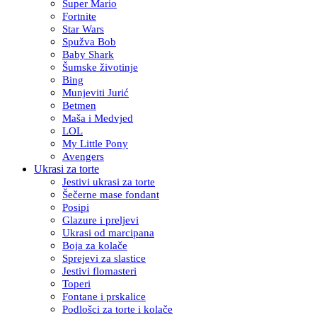
Super Mario
Fortnite
Star Wars
Spužva Bob
Baby Shark
Šumske životinje
Bing
Munjeviti Jurić
Betmen
Maša i Medvjed
LOL
My Little Pony
Avengers
Ukrasi za torte
Jestivi ukrasi za torte
Šečerne mase fondant
Posipi
Glazure i preljevi
Ukrasi od marcipana
Boja za kolače
Sprejevi za slastice
Jestivi flomasteri
Toperi
Fontane i prskalice
Podlošci za torte i kolače