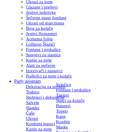
Ukrasi za torte
Glazure i preljevi
Jestive pokrivke
Šečerne mase fondant
Ukrasi od marcipana
Boja za kolače
Jestivi flomasteri
Acetatna folija
Lollipop Štapići
Fontane i prskalice
Sprejevi za slastice
Kutije za torte
Alati za pečenje
Izrezivači i nastavci
Podlošci za torte i kolače
Party program
Svjećice
Dekoracija za prostor
Fontane i prskalice
Trakice
Tanjuri
Stolnjaci i dekoracije
Stalci za kolače
Salvete
Banneri
Slamke
Toperi
Čaše
Kape
Ukrasi
Konfeti
Konfetni topovi
Maske
Kutije za torte