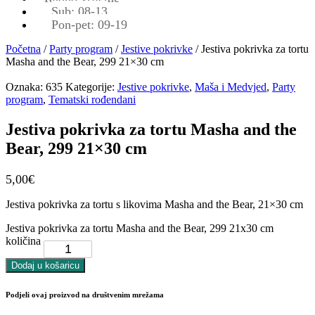
Sub: 08-13
Pon-pet: 09-19
Početna
/
Party program
/
Jestive pokrivke
/ Jestiva pokrivka za tortu
Masha and the Bear, 299 21×30 cm
Oznaka:
635
Kategorije:
Jestive pokrivke
,
Maša i Medvjed
,
Party
program
,
Tematski rođendani
Jestiva pokrivka za tortu Masha and the
Bear, 299 21×30 cm
5,00
€
Jestiva pokrivka za tortu s likovima Masha and the Bear, 21×30 cm
Jestiva pokrivka za tortu Masha and the Bear, 299 21x30 cm
količina
Dodaj u košaricu
Podjeli ovaj proizvod na društvenim mrežama