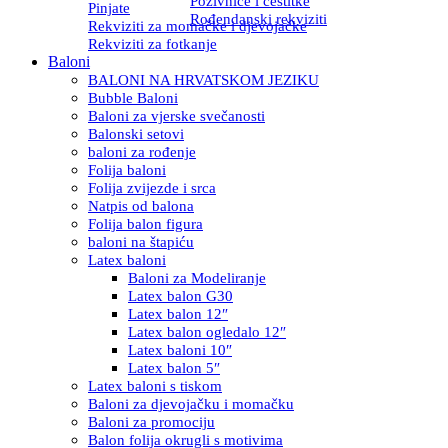
Pozivnice i čestitke
Pinjate
Rođendanski rekviziti
Rekviziti za momačke i djevojačke
Rekviziti za fotkanje
Baloni
BALONI NA HRVATSKOM JEZIKU
Bubble Baloni
Baloni za vjerske svečanosti
Balonski setovi
baloni za rođenje
Folija baloni
Folija zvijezde i srca
Natpis od balona
Folija balon figura
baloni na štapiću
Latex baloni
Baloni za Modeliranje
Latex balon G30
Latex balon 12″
Latex balon ogledalo 12″
Latex baloni 10″
Latex balon 5″
Latex baloni s tiskom
Baloni za djevojačku i momačku
Baloni za promociju
Balon folija okrugli s motivima