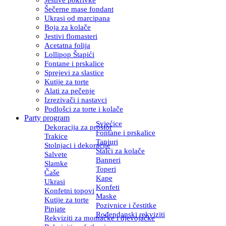
Šečerne mase fondant
Ukrasi od marcipana
Boja za kolače
Jestivi flomasteri
Acetatna folija
Lollipop Štapići
Fontane i prskalice
Sprejevi za slastice
Kutije za torte
Alati za pečenje
Izrezivači i nastavci
Podlošci za torte i kolače
Party program
Svjećice
Dekoracija za prostor
Fontane i prskalice
Trakice
Tanjuri
Stolnjaci i dekoracije
Stalci za kolače
Salvete
Banneri
Slamke
Toperi
Čaše
Kape
Ukrasi
Konfeti
Konfetni topovi
Maske
Kutije za torte
Pozivnice i čestitke
Pinjate
Rođendanski rekviziti
Rekviziti za momačke i djevojačke