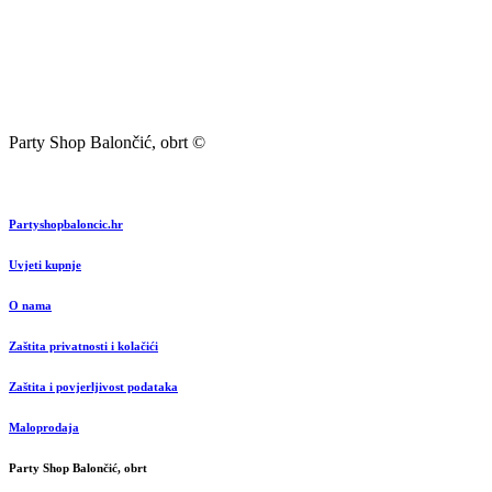
Party Shop Balončić, obrt ©
Partyshopbaloncic.hr
Uvjeti kupnje
O nama
Zaštita privatnosti i kolačići
Zaštita i povjerljivost podataka
Maloprodaja
Party Shop Balončić, obrt