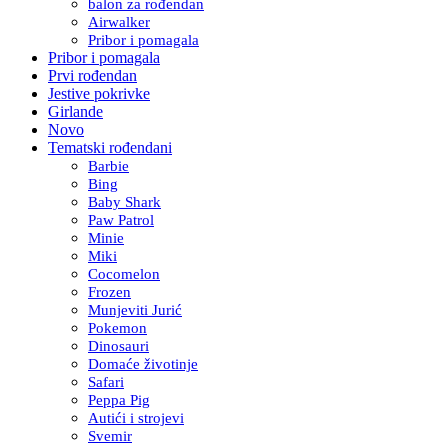
balon za rođendan
Airwalker
Pribor i pomagala
Pribor i pomagala
Prvi rođendan
Jestive pokrivke
Girlande
Novo
Tematski rođendani
Barbie
Bing
Baby Shark
Paw Patrol
Minie
Miki
Cocomelon
Frozen
Munjeviti Jurić
Pokemon
Dinosauri
Domaće životinje
Safari
Peppa Pig
Autići i strojevi
Svemir