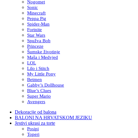
Nogomet
Sonic
Minecraft
Peppa Pig
Spider-Man
Fortnite
Star Wars
Spužva Bob
Princeze
Šumske životinje
Maša i Medvjed
LOL
Lilo i Stitch
My Little Pony
Betmen
Gabby’s Dollhouse
Blue’s Clues
Super Mario
Avengers
Dekoracije od balona
BALONI NA HRVATSKOM JEZIKU
Jestivi ukrasi za torte
Posipi
Toperi