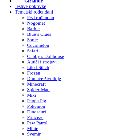
Girlande
Jestive pokrivke
Tematski rođendani
Prvi rođendan
Nogomet
Barbie
Blue’s Clues
Sonic
Cocomelon
Safari
Gabby’s Dollhouse
Autići i strojevi
Lilo i Stitch
Frozen
Domaće životinje
Minecraft
Spider-Man
Miki
Peppa Pig
Pokemon
Dinosauri
Princeze
Paw Patrol
Minie
Svemir