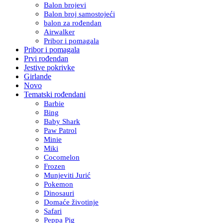
Balon brojevi
Balon broj samostojeći
balon za rođendan
Airwalker
Pribor i pomagala
Pribor i pomagala
Prvi rođendan
Jestive pokrivke
Girlande
Novo
Tematski rođendani
Barbie
Bing
Baby Shark
Paw Patrol
Minie
Miki
Cocomelon
Frozen
Munjeviti Jurić
Pokemon
Dinosauri
Domaće životinje
Safari
Peppa Pig