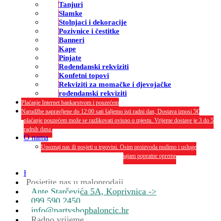
Tanjuri
Slamke
Stolnjaci i dekoracije
Pozivnice i čestitke
Banneri
Kape
Pinjate
Rođendanski rekviziti
Konfetni topovi
Rekviziti za momačke i djevojačke
rođendanski rekviziti
Plaćanje Internet bankarstvom i pouzećem
Narudžbe napravljene do 12:00 sati šaljemo isti radni dan, Dostava iznosi 5€
plaćanje pouzećem može se razlikovati ovisno o mjestu. Vrijeme dostave je 3 do 5
radnih dana.
O nama
Upoznaj nas ili posjeti u trgovini. Osim proizvoda nudimo i usluge
dekoriranja interijera i eksterija te najam popratne opreme
O nama
Kontakt
Posjetite nas u maloprodaji
Ante Starčevića 5A, Koprivnica ->
099 590 2450
info@partyshopbaloncic.hr
Radno vrijeme