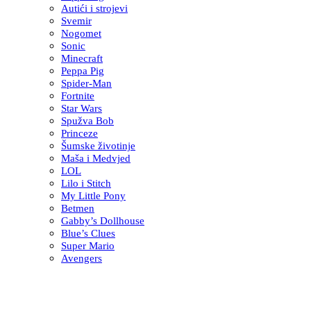
Autići i strojevi
Svemir
Nogomet
Sonic
Minecraft
Peppa Pig
Spider-Man
Fortnite
Star Wars
Spužva Bob
Princeze
Šumske životinje
Maša i Medvjed
LOL
Lilo i Stitch
My Little Pony
Betmen
Gabby’s Dollhouse
Blue’s Clues
Super Mario
Avengers