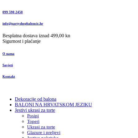
099 590 2450
info@partyshopbaloncic.hr
Besplatna dostava iznad 499,00 kn
Sigurnost i plaćanje
O nama
Savjeti
Kontakt
Dekoracije od balona
BALONI NA HRVATSKOM JEZIKU
Jestivi ukrasi za torte
Posipi
Toperi
Ukrasi za torte
Glazure i preljevi
Jestive pokrivke