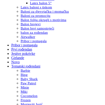
Latex balon 5″
Latex baloni s tiskom
Baloni za djevojačku i momačku
Baloni za promociju
Balon folija okrugli s motivima
Balon brojevi
Balon broj samostojeći
balon za rođendan
Airwalker
Pribor i pomagala
Pribor i pomagala
Prvi rođendan
Jestive pokrivke
Girlande
Novo
Tematski rođendani
Barbie
Bing
Baby Shark
Paw Patrol
Minie
Miki
Cocomelon
Frozen
Munjeviti Jurić