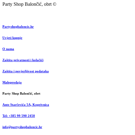
Party Shop Balončić, obrt ©
Partyshopbaloncic.hr
Uvjeti kupnje
O nama
Zaštita privatnosti i kolačići
Zaštita i povjerljivost podataka
Maloprodaja
Party Shop Balončić, obrt
Ante Starčevića 5A, Koprivnica
Tel: +385 99 590 2450
info@partyshopbaloncic.hr