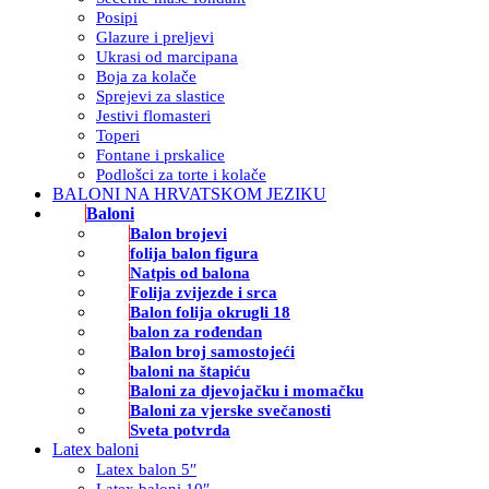
Posipi
Glazure i preljevi
Ukrasi od marcipana
Boja za kolače
Sprejevi za slastice
Jestivi flomasteri
Toperi
Fontane i prskalice
Podlošci za torte i kolače
BALONI NA HRVATSKOM JEZIKU
Baloni
Balon brojevi
folija balon figura
Natpis od balona
Folija zvijezde i srca
Balon folija okrugli 18
balon za rođendan
Balon broj samostojeći
baloni na štapiću
Baloni za djevojačku i momačku
Baloni za vjerske svečanosti
Sveta potvrda
Latex baloni
Latex balon 5″
Latex baloni 10″