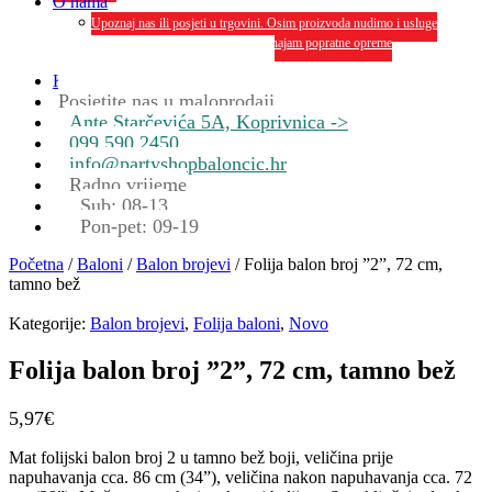
O nama
Upoznaj nas ili posjeti u trgovini. Osim proizvoda nudimo i usluge
dekoriranja interijera i eksterija te najam popratne opreme
O nama
Kontakt
Posjetite nas u maloprodaji
Ante Starčevića 5A, Koprivnica ->
099 590 2450
info@partyshopbaloncic.hr
Radno vrijeme
Sub: 08-13
Pon-pet: 09-19
Početna
/
Baloni
/
Balon brojevi
/ Folija balon broj ”2”, 72 cm,
tamno bež
Kategorije:
Balon brojevi
,
Folija baloni
,
Novo
Folija balon broj ”2”, 72 cm, tamno bež
5,97
€
Mat folijski balon broj 2 u tamno bež boji, veličina prije
napuhavanja cca. 86 cm (34”), veličina nakon napuhavanja cca. 72