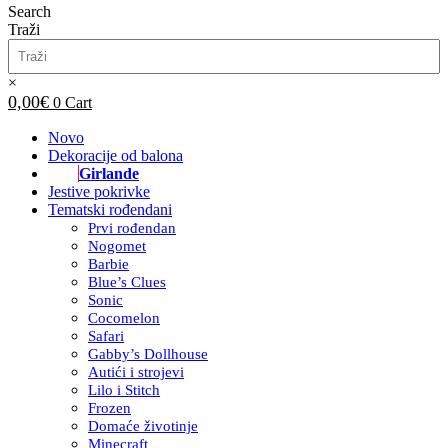
Search
Traži
×
0,00
€
0
Cart
Novo
Dekoracije od balona
Girlande
Jestive pokrivke
Tematski rođendani
Prvi rođendan
Nogomet
Barbie
Blue’s Clues
Sonic
Cocomelon
Safari
Gabby’s Dollhouse
Autići i strojevi
Lilo i Stitch
Frozen
Domaće životinje
Minecraft