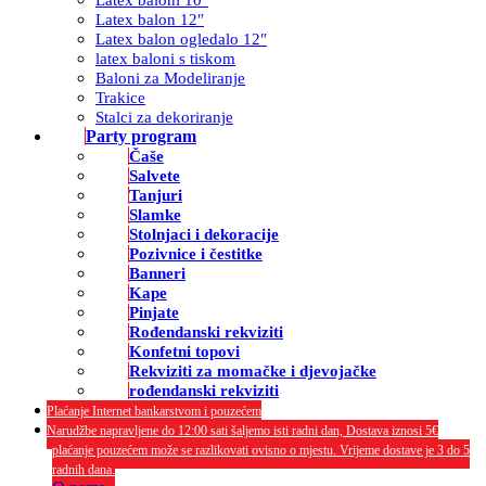
Latex balon 12″
Latex balon ogledalo 12″
latex baloni s tiskom
Baloni za Modeliranje
Trakice
Stalci za dekoriranje
Party program
Čaše
Salvete
Tanjuri
Slamke
Stolnjaci i dekoracije
Pozivnice i čestitke
Banneri
Kape
Pinjate
Rođendanski rekviziti
Konfetni topovi
Rekviziti za momačke i djevojačke
rođendanski rekviziti
Plaćanje Internet bankarstvom i pouzećem
Narudžbe napravljene do 12:00 sati šaljemo isti radni dan, Dostava iznosi 5€
plaćanje pouzećem može se razlikovati ovisno o mjestu. Vrijeme dostave je 3 do 5
radnih dana.