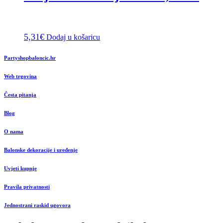
5,31
€
Dodaj u košaricu
Partyshopbaloncic.hr
Web trgovina
Česta pitanja
Blog
O nama
Balonske dekoracije i uređenje
Uvjeti kupnje
Pravila privatnosti
Jednostrani raskid ugovora