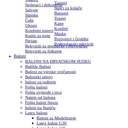
Tanjuri
Stolnjaci i dekoracije
Stalci za kolače
Salvete
Banneri
Slamke
Toperi
Čaše
Kape
Ukrasi
Konfeti
Konfetni topovi
Maske
Kutije za torte
Pozivnice i čestitke
Pinjate
Rođendanski rekviziti
Rekviziti za momačke i djevojačke
Rekviziti za fotkanje
Baloni
BALONI NA HRVATSKOM JEZIKU
Bubble Baloni
Baloni za vjerske svečanosti
Balonski setovi
baloni za rođenje
Folija baloni
Folija zvijezde i srca
Natpis od balona
Folija balon figura
baloni na štapiću
Latex baloni
Baloni za Modeliranje
Latex balon G30