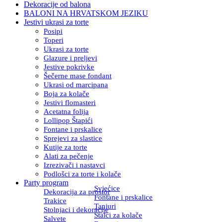
Dekoracije od balona
BALONI NA HRVATSKOM JEZIKU
Jestivi ukrasi za torte
Posipi
Toperi
Ukrasi za torte
Glazure i preljevi
Jestive pokrivke
Šečerne mase fondant
Ukrasi od marcipana
Boja za kolače
Jestivi flomasteri
Acetatna folija
Lollipop Štapići
Fontane i prskalice
Sprejevi za slastice
Kutije za torte
Alati za pečenje
Izrezivači i nastavci
Podlošci za torte i kolače
Party program
Svjećice
Dekoracija za prostor
Fontane i prskalice
Trakice
Tanjuri
Stolnjaci i dekoracije
Stalci za kolače
Salvete