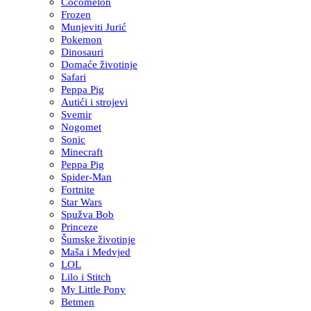
Cocomelon
Frozen
Munjeviti Jurić
Pokemon
Dinosauri
Domaće životinje
Safari
Peppa Pig
Autići i strojevi
Svemir
Nogomet
Sonic
Minecraft
Peppa Pig
Spider-Man
Fortnite
Star Wars
Spužva Bob
Princeze
Šumske životinje
Maša i Medvjed
LOL
Lilo i Stitch
My Little Pony
Betmen