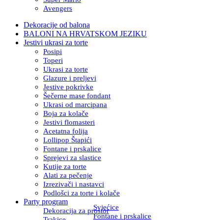
Avengers
Dekoracije od balona
BALONI NA HRVATSKOM JEZIKU
Jestivi ukrasi za torte
Posipi
Toperi
Ukrasi za torte
Glazure i preljevi
Jestive pokrivke
Šečerne mase fondant
Ukrasi od marcipana
Boja za kolače
Jestivi flomasteri
Acetatna folija
Lollipop Štapići
Fontane i prskalice
Sprejevi za slastice
Kutije za torte
Alati za pečenje
Izrezivači i nastavci
Podlošci za torte i kolače
Party program
Svjećice
Dekoracija za prostor
Fontane i prskalice
Trakice