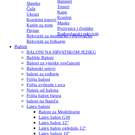
Banneri
Slamke
Toperi
Čaše
Kape
Ukrasi
Konfeti
Konfetni topovi
Maske
Kutije za torte
Pozivnice i čestitke
Pinjate
Rođendanski rekviziti
Rekviziti za momačke i djevojačke
Rekviziti za fotkanje
Baloni
BALONI NA HRVATSKOM JEZIKU
Bubble Baloni
Baloni za vjerske svečanosti
Balonski setovi
baloni za rođenje
Folija baloni
Folija zvijezde i srca
Natpis od balona
Folija balon figura
baloni na štapiću
Latex baloni
Baloni za Modeliranje
Latex balon G30
Latex balon 12″
Latex balon ogledalo 12″
Latex baloni 10″