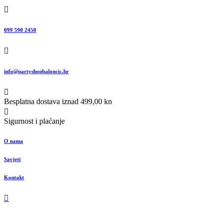
099 590 2450
info@partyshopbaloncic.hr
Besplatna dostava iznad 499,00 kn
Sigurnost i plaćanje
O nama
Savjeti
Kontakt