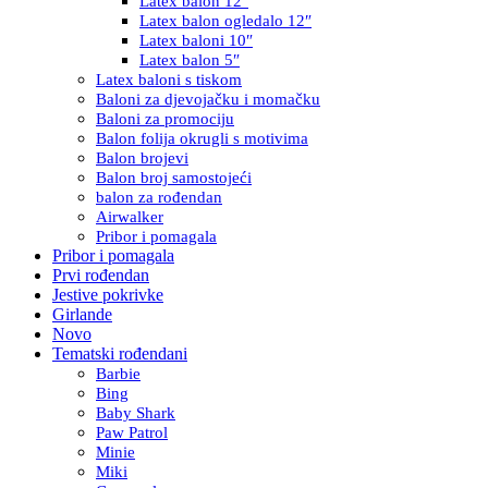
Latex balon 12″
Latex balon ogledalo 12″
Latex baloni 10″
Latex balon 5″
Latex baloni s tiskom
Baloni za djevojačku i momačku
Baloni za promociju
Balon folija okrugli s motivima
Balon brojevi
Balon broj samostojeći
balon za rođendan
Airwalker
Pribor i pomagala
Pribor i pomagala
Prvi rođendan
Jestive pokrivke
Girlande
Novo
Tematski rođendani
Barbie
Bing
Baby Shark
Paw Patrol
Minie
Miki