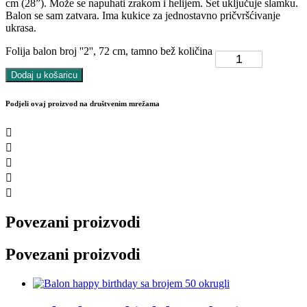
cm (28”). Može se napuhati zrakom i helijem. Set uključuje slamku.
Balon se sam zatvara. Ima kukice za jednostavno pričvršćivanje
ukrasa.
Folija balon broj ''2'', 72 cm, tamno bež količina
Dodaj u košaricu
Podjeli ovaj proizvod na društvenim mrežama
Povezani proizvodi
Povezani proizvodi