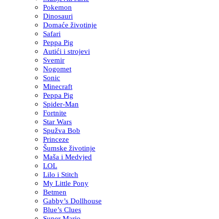
Pokemon
Dinosauri
Domaće životinje
Safari
Peppa Pig
Autići i strojevi
Svemir
Nogomet
Sonic
Minecraft
Peppa Pig
Spider-Man
Fortnite
Star Wars
Spužva Bob
Princeze
Šumske životinje
Maša i Medvjed
LOL
Lilo i Stitch
My Little Pony
Betmen
Gabby’s Dollhouse
Blue’s Clues
Super Mario