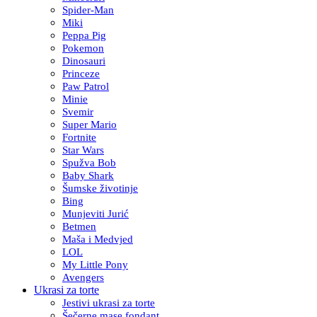
Spider-Man
Miki
Peppa Pig
Pokemon
Dinosauri
Princeze
Paw Patrol
Minie
Svemir
Super Mario
Fortnite
Star Wars
Spužva Bob
Baby Shark
Šumske životinje
Bing
Munjeviti Jurić
Betmen
Maša i Medvjed
LOL
My Little Pony
Avengers
Ukrasi za torte
Jestivi ukrasi za torte
Šečerne mase fondant