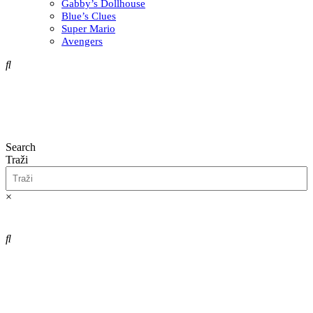
Gabby’s Dollhouse
Blue’s Clues
Super Mario
Avengers
Search
Traži
×
0,00
€
0
Cart