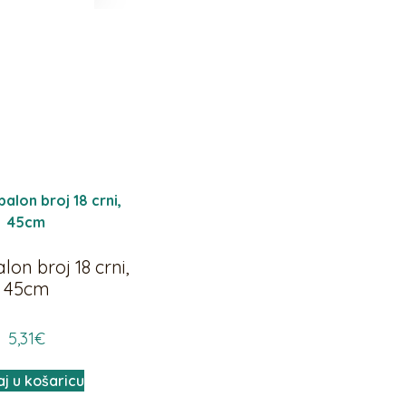
alon broj 18 crni,
45cm
5,31
€
j u košaricu