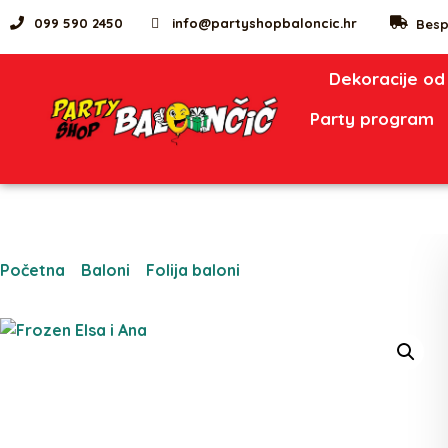
099 590 2450
info@partyshopbaloncic.hr
Besp
Dekoracije od
Party program
Početna
/
Baloni
/
Folija baloni
/ Frozen Elsa i Ana