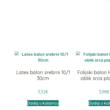
Latex balon srebrni 10/1
Folijski balon 
30cm
oblik srca p
3,32
€
3,98
€
Dodaj u košaricu
Dodaj u ko