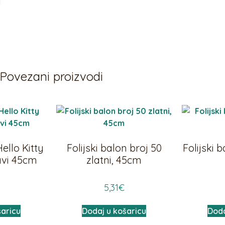
Povezani proizvodi
Hello Kitty
Folijski balon broj 50
Folijski b
lavi 45cm
zlatni, 45cm
5,31
€
šaricu
Dodaj u košaricu
Doda