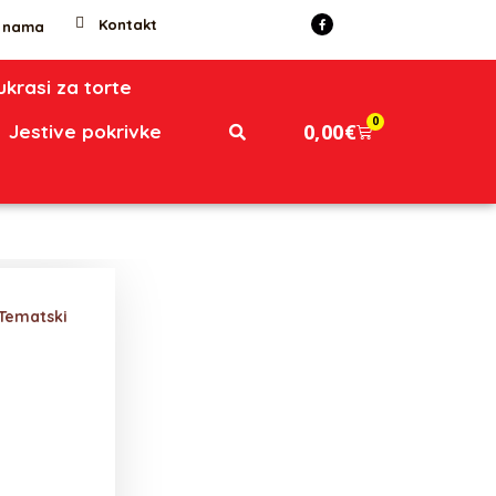
Kontakt
 nama
 ukrasi za torte
0
0,00
€
Jestive pokrivke
Tematski