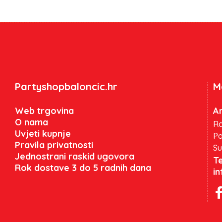
Partyshopbaloncic.hr
M
Web trgovina
An
O nama
Ra
Uvjeti kupnje
Po
Pravila privatnosti
Su
Jednostrani raskid ugovora
Te
Rok dostave 3 do 5 radnih dana
i