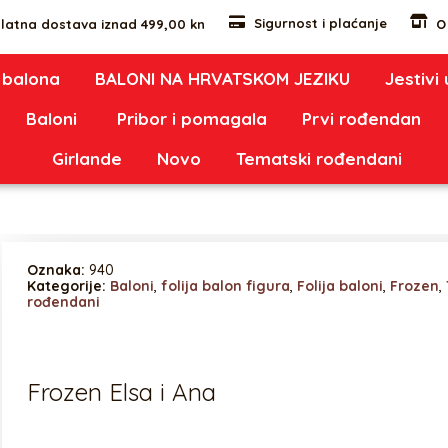
Sigurnost i plaćanje
latna dostava iznad 499,00 kn
O
 balona
BALONI NA HRVATSKOM JEZIKU
Jestivi
Baloni
Pribor i pomagala
Prvi rođendan
Girlande
Novo
Tematski rođendani
Oznaka:
940
Kategorije:
Baloni
,
folija balon figura
,
Folija baloni
,
Frozen
,
rođendani
Frozen Elsa i Ana