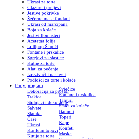
Ukrasi za torte
Glazure i preljevi
Jestive pokrivke
Šečerne mase fondant
Ukrasi od marcipana
Boja za kolače
Jestivi flomasteri
Acetatna folija
Lollipop Štapići
Fontane i prskalice
Sprejevi za slastice
Kutije za torte
Alati za pečenje
Izrezivači i nastavci
Podlošci za torte i kolače
Party program
Svjećice
Dekoracija za prostor
Fontane i prskalice
Trakice
Tanjuri
Stolnjaci i dekoracije
Stalci za kolače
Salvete
Banneri
Slamke
Toperi
Čaše
Kape
Ukrasi
Konfeti
Konfetni topovi
Maske
Kutije za torte