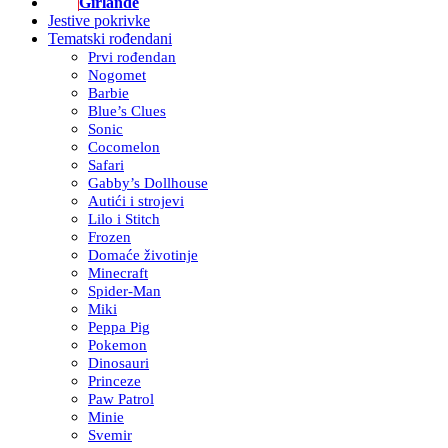
Girlande
Jestive pokrivke
Tematski rođendani
Prvi rođendan
Nogomet
Barbie
Blue’s Clues
Sonic
Cocomelon
Safari
Gabby’s Dollhouse
Autići i strojevi
Lilo i Stitch
Frozen
Domaće životinje
Minecraft
Spider-Man
Miki
Peppa Pig
Pokemon
Dinosauri
Princeze
Paw Patrol
Minie
Svemir