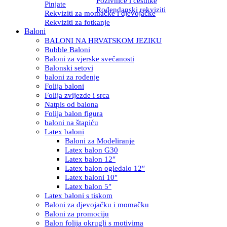
Pozivnice i čestitke
Pinjate
Rođendanski rekviziti
Rekviziti za momačke i djevojačke
Rekviziti za fotkanje
Baloni
BALONI NA HRVATSKOM JEZIKU
Bubble Baloni
Baloni za vjerske svečanosti
Balonski setovi
baloni za rođenje
Folija baloni
Folija zvijezde i srca
Natpis od balona
Folija balon figura
baloni na štapiću
Latex baloni
Baloni za Modeliranje
Latex balon G30
Latex balon 12″
Latex balon ogledalo 12″
Latex baloni 10″
Latex balon 5″
Latex baloni s tiskom
Baloni za djevojačku i momačku
Baloni za promociju
Balon folija okrugli s motivima