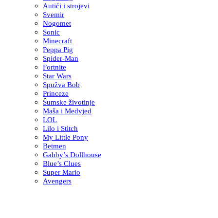
Autići i strojevi
Svemir
Nogomet
Sonic
Minecraft
Peppa Pig
Spider-Man
Fortnite
Star Wars
Spužva Bob
Princeze
Šumske životinje
Maša i Medvjed
LOL
Lilo i Stitch
My Little Pony
Betmen
Gabby’s Dollhouse
Blue’s Clues
Super Mario
Avengers