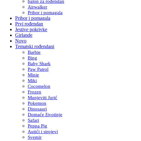
balon za rođendan
Airwalker
Pribor i pomagala
Pribor i pomagala
Prvi rođendan
Jestive pokrivke
Girlande
Novo
Tematski rođendani
Barbie
Bing
Baby Shark
Paw Patrol
Minie
Miki
Cocomelon
Frozen
Munjeviti Jurić
Pokemon
Dinosauri
Domaće životinje
Safari
Peppa Pig
Autići i strojevi
Svemir