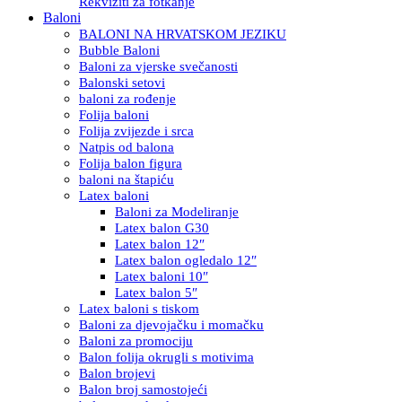
Rekviziti za fotkanje
Baloni
BALONI NA HRVATSKOM JEZIKU
Bubble Baloni
Baloni za vjerske svečanosti
Balonski setovi
baloni za rođenje
Folija baloni
Folija zvijezde i srca
Natpis od balona
Folija balon figura
baloni na štapiću
Latex baloni
Baloni za Modeliranje
Latex balon G30
Latex balon 12″
Latex balon ogledalo 12″
Latex baloni 10″
Latex balon 5″
Latex baloni s tiskom
Baloni za djevojačku i momačku
Baloni za promociju
Balon folija okrugli s motivima
Balon brojevi
Balon broj samostojeći