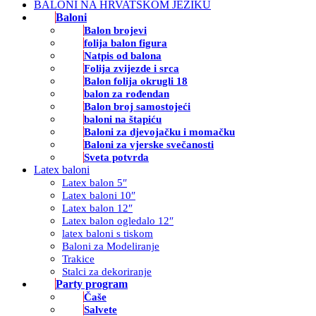
BALONI NA HRVATSKOM JEZIKU
Baloni
Balon brojevi
folija balon figura
Natpis od balona
Folija zvijezde i srca
Balon folija okrugli 18
balon za rođendan
Balon broj samostojeći
baloni na štapiću
Baloni za djevojačku i momačku
Baloni za vjerske svečanosti
Sveta potvrda
Latex baloni
Latex balon 5″
Latex baloni 10″
Latex balon 12″
Latex balon ogledalo 12″
latex baloni s tiskom
Baloni za Modeliranje
Trakice
Stalci za dekoriranje
Party program
Čaše
Salvete