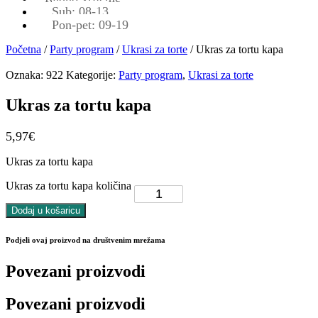
Sub: 08-13
Pon-pet: 09-19
Početna
/
Party program
/
Ukrasi za torte
/ Ukras za tortu kapa
Oznaka:
922
Kategorije:
Party program
,
Ukrasi za torte
Ukras za tortu kapa
5,97
€
Ukras za tortu kapa
Ukras za tortu kapa količina
Dodaj u košaricu
Podjeli ovaj proizvod na društvenim mrežama
Povezani proizvodi
Povezani proizvodi