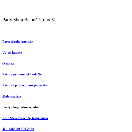
Party Shop Balončić, obrt ©
Partyshopbaloncic.hr
Uvjeti kupnje
O nama
Zaštita privatnosti i kolačići
Zaštita i povjerljivost podataka
Maloprodaja
Party Shop Balončić, obrt
Ante Starčevića 5A, Koprivnica
Tel: +385 99 590 2450