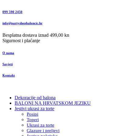
099 590 2450
info@partyshopbaloncic.hr
Besplatna dostava iznad 499,00 kn
Sigurnost i plaćanje
O nama
Savjeti
Kontakt
Dekoracije od balona
BALONI NA HRVATSKOM JEZIKU
Jestivi ukrasi za torte
Posipi
Toperi
Ukrasi za torte
Glazure i preljevi
Jestive pokrivke