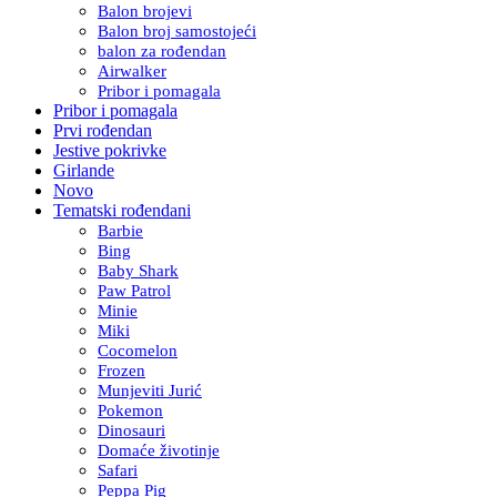
Balon brojevi
Balon broj samostojeći
balon za rođendan
Airwalker
Pribor i pomagala
Pribor i pomagala
Prvi rođendan
Jestive pokrivke
Girlande
Novo
Tematski rođendani
Barbie
Bing
Baby Shark
Paw Patrol
Minie
Miki
Cocomelon
Frozen
Munjeviti Jurić
Pokemon
Dinosauri
Domaće životinje
Safari
Peppa Pig