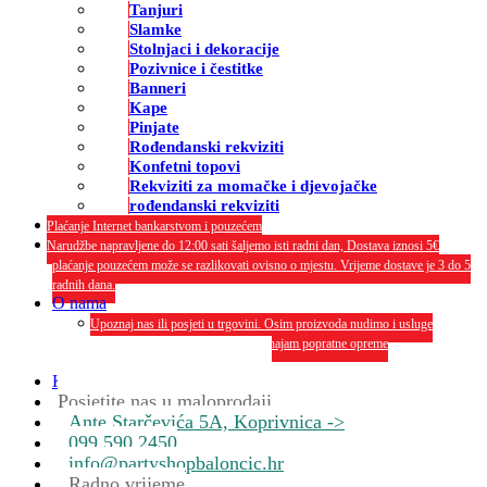
Tanjuri
Slamke
Stolnjaci i dekoracije
Pozivnice i čestitke
Banneri
Kape
Pinjate
Rođendanski rekviziti
Konfetni topovi
Rekviziti za momačke i djevojačke
rođendanski rekviziti
Plaćanje Internet bankarstvom i pouzećem
Narudžbe napravljene do 12:00 sati šaljemo isti radni dan, Dostava iznosi 5€
plaćanje pouzećem može se razlikovati ovisno o mjestu. Vrijeme dostave je 3 do 5
radnih dana.
O nama
Upoznaj nas ili posjeti u trgovini. Osim proizvoda nudimo i usluge
dekoriranja interijera i eksterija te najam popratne opreme
O nama
Kontakt
Posjetite nas u maloprodaji
Ante Starčevića 5A, Koprivnica ->
099 590 2450
info@partyshopbaloncic.hr
Radno vrijeme