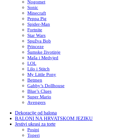
Nogomet
Sonic
Minecraft
Peppa Pig
Spider-Man
Fortnite
Star Wars
Spužva Bob
Princeze
Šumske životinje
Maša i Medvjed
LOL
Lilo i Stitch
My Little Pony
Betmen
Gabby’s Dollhouse
Blue’s Clues
Super Mario
Avengers
Dekoracije od balona
BALONI NA HRVATSKOM JEZIKU
Jestivi ukrasi za torte
Posipi
Toperi