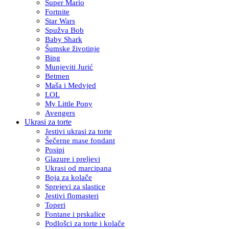
Super Mario
Fortnite
Star Wars
Spužva Bob
Baby Shark
Šumske životinje
Bing
Munjeviti Jurić
Betmen
Maša i Medvjed
LOL
My Little Pony
Avengers
Ukrasi za torte
Jestivi ukrasi za torte
Šečerne mase fondant
Posipi
Glazure i preljevi
Ukrasi od marcipana
Boja za kolače
Sprejevi za slastice
Jestivi flomasteri
Toperi
Fontane i prskalice
Podlošci za torte i kolače