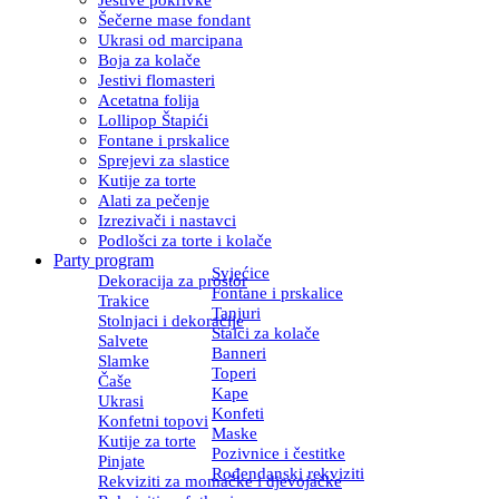
Šečerne mase fondant
Ukrasi od marcipana
Boja za kolače
Jestivi flomasteri
Acetatna folija
Lollipop Štapići
Fontane i prskalice
Sprejevi za slastice
Kutije za torte
Alati za pečenje
Izrezivači i nastavci
Podlošci za torte i kolače
Party program
Svjećice
Dekoracija za prostor
Fontane i prskalice
Trakice
Tanjuri
Stolnjaci i dekoracije
Stalci za kolače
Salvete
Banneri
Slamke
Toperi
Čaše
Kape
Ukrasi
Konfeti
Konfetni topovi
Maske
Kutije za torte
Pozivnice i čestitke
Pinjate
Rođendanski rekviziti
Rekviziti za momačke i djevojačke