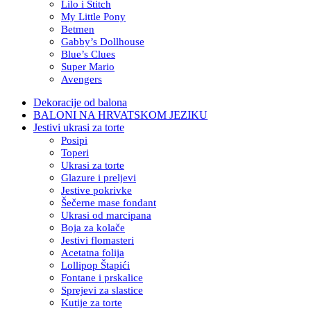
Lilo i Stitch
My Little Pony
Betmen
Gabby’s Dollhouse
Blue’s Clues
Super Mario
Avengers
Dekoracije od balona
BALONI NA HRVATSKOM JEZIKU
Jestivi ukrasi za torte
Posipi
Toperi
Ukrasi za torte
Glazure i preljevi
Jestive pokrivke
Šečerne mase fondant
Ukrasi od marcipana
Boja za kolače
Jestivi flomasteri
Acetatna folija
Lollipop Štapići
Fontane i prskalice
Sprejevi za slastice
Kutije za torte