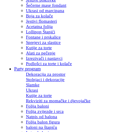
Šečerne mase fondant
Ukrasi od marcipana
Boja za kolače
Jestivi flomasteri
Acetatna folija
Lollipop Štapići
Fontane i prskalice
Sprejevi za slastice
Kutije za torte
Alati za pečenje
Izrezivači i nastavci
Podlošci za torte i kolače
Party program
Dekoracija za prostor
Stolnjaci i dekoracije
Slamke
Ukrasi
Kutije za torte
Rekviziti za momačke i djevojačke
Folija baloni
Folija zvijezde i srca
Natpis od balona
Folija balon figura
baloni na štapiću