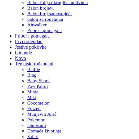
Balon folija okrugli s motivima
Balon brojevi
Balon broj samostojeći
balon za rođendan
Airwalker
Pribor i pomagala
Pribor i pomagala
Prvi rođendan
Jestive pokrivke
Girlande
Novo
Tematski rođendani
Barbie
Bing
Baby Shark
Paw Patrol
Minie
Miki
Cocomelon
Frozen
Munjeviti Jurić
Pokemon
Dinosauri
Domaće životinje
Safari