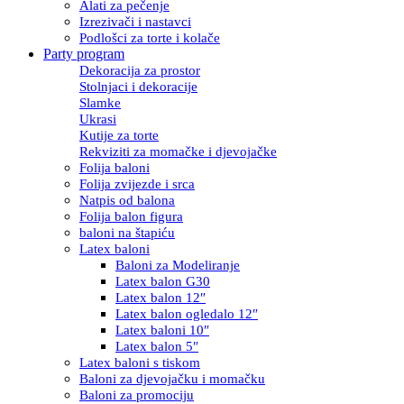
Alati za pečenje
Izrezivači i nastavci
Podlošci za torte i kolače
Party program
Dekoracija za prostor
Stolnjaci i dekoracije
Slamke
Ukrasi
Kutije za torte
Rekviziti za momačke i djevojačke
Folija baloni
Folija zvijezde i srca
Natpis od balona
Folija balon figura
baloni na štapiću
Latex baloni
Baloni za Modeliranje
Latex balon G30
Latex balon 12″
Latex balon ogledalo 12″
Latex baloni 10″
Latex balon 5″
Latex baloni s tiskom
Baloni za djevojačku i momačku
Baloni za promociju