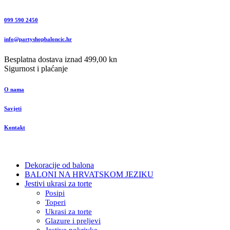
099 590 2450
info@partyshopbaloncic.hr
Besplatna dostava iznad 499,00 kn
Sigurnost i plaćanje
O nama
Savjeti
Kontakt
Dekoracije od balona
BALONI NA HRVATSKOM JEZIKU
Jestivi ukrasi za torte
Posipi
Toperi
Ukrasi za torte
Glazure i preljevi
Jestive pokrivke