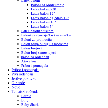
Latex baloni
Baloni za Modeliranje
Latex balon G30
Latex balon 12″
Latex balon ogledalo 12″
Latex baloni 10″
Latex balon 5″
Latex baloni s tiskom
Baloni za djevojačku i momačku
Baloni za promociju
Balon folija okrugli s motivima
Balon brojevi
Balon broj samostojeći
balon za rođendan
Airwalker
Pribor i pomagala
Pribor i pomagala
Prvi rođendan
Jestive pokrivke
Girlande
Novo
Tematski rođendani
Barbie
Bing
Baby Shark