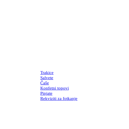
Trakice
Salvete
Čaše
Konfetni topovi
Pinjate
Rekviziti za fotkanje