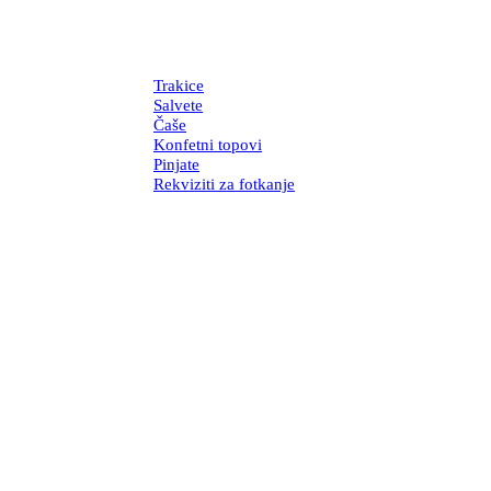
Trakice
Salvete
Čaše
Konfetni topovi
Pinjate
Rekviziti za fotkanje