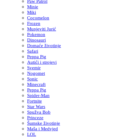
Paw Patrol
Minie
Miki
Cocomelon
Frozen
Munjeviti Jurić
Pokemon
Dinosauri
Domaće životinje
Safari
Peppa Pig
Autići i strojevi
Svemir
Nogomet
Sonic
Minecraft
Peppa Pig
Spider-Man
Fortnite
Star Wars
Spužva Bob
Princeze
Šumske životinje
Maša i Medvjed
LOL