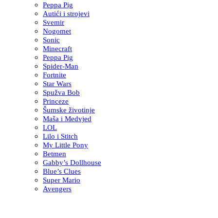
Peppa Pig
Autići i strojevi
Svemir
Nogomet
Sonic
Minecraft
Peppa Pig
Spider-Man
Fortnite
Star Wars
Spužva Bob
Princeze
Šumske životinje
Maša i Medvjed
LOL
Lilo i Stitch
My Little Pony
Betmen
Gabby’s Dollhouse
Blue’s Clues
Super Mario
Avengers