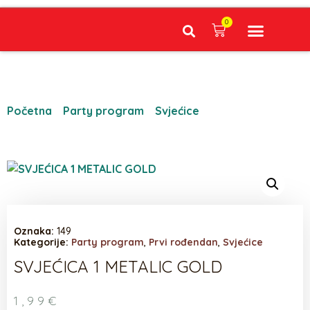
0
Narudžbe napravljene do 12:00 sati šaljemo isti radni dan, Dostava iznosi 5€ plaćanje pouzećem može se razlikovati ovisno o mjestu. Vrijeme dostave je 3 do 5 radnih dana.
Početna
/
Party program
/
Svjećice
/ SVJEĆICA 1
METALIC GOLD
Oznaka:
149
Kategorije:
Party program
,
Prvi rođendan
,
Svjećice
SVJEĆICA 1 METALIC GOLD
1,99
€