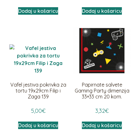
Dodaj u košaricu
Dodaj u košaricu
Vafel jestiva pokrivka za
Papirnate salvete
tortu 19x29cm Filip i
Gaming Party dimenzija
Zaga 139
33×33 cm 20 kom.
5,00
€
3,32
€
Dodaj u košaricu
Dodaj u košaricu