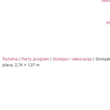
Jesti
P
Početna
/
Party program
/
Stolnjaci i dekoracije
/ Stolnjak
plava, 2,74 x 1,37 m