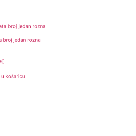
a broj jedan rozna
9
€
 u košaricu