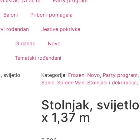
vi ukrasi za torte
Party program
Baloni
Pribor i pomagala
rvi rođendan
Jestive pokrivke
Girlande
Novo
Tematski rođendani
, svijetlo
Kategorije:
Frozen
,
Novo
,
Party program
Sonic
,
Spider-Man
,
Stolnjaci i dekoracije
,
Stolnjak, svijetl
x 1,37 m