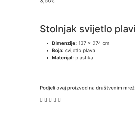
3,50
€
Stolnjak svijetlo plav
Dimenzije:
137 x 274 cm
Boja:
svijetlo plava
Materijal:
plastika
Podjeli ovaj proizvod na društvenim mre