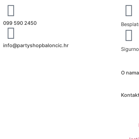
099 590 2450
Besplat
info@partyshopbaloncic.hr
Sigurno
O nama
Kontak