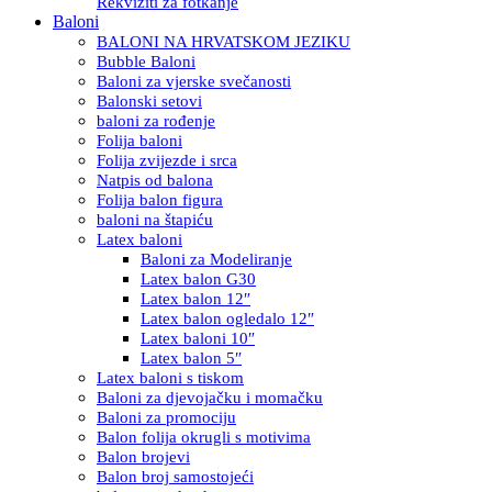
Rekviziti za fotkanje
Baloni
BALONI NA HRVATSKOM JEZIKU
Bubble Baloni
Baloni za vjerske svečanosti
Balonski setovi
baloni za rođenje
Folija baloni
Folija zvijezde i srca
Natpis od balona
Folija balon figura
baloni na štapiću
Latex baloni
Baloni za Modeliranje
Latex balon G30
Latex balon 12″
Latex balon ogledalo 12″
Latex baloni 10″
Latex balon 5″
Latex baloni s tiskom
Baloni za djevojačku i momačku
Baloni za promociju
Balon folija okrugli s motivima
Balon brojevi
Balon broj samostojeći