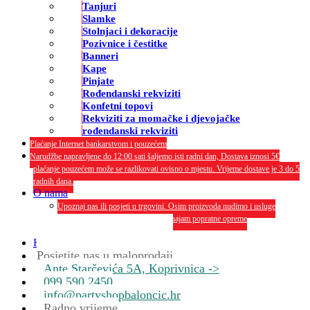
Tanjuri
Slamke
Stolnjaci i dekoracije
Pozivnice i čestitke
Banneri
Kape
Pinjate
Rođendanski rekviziti
Konfetni topovi
Rekviziti za momačke i djevojačke
rođendanski rekviziti
Plaćanje Internet bankarstvom i pouzećem
Narudžbe napravljene do 12:00 sati šaljemo isti radni dan, Dostava iznosi 5€
plaćanje pouzećem može se razlikovati ovisno o mjestu. Vrijeme dostave je 3 do 5
radnih dana.
O nama
Upoznaj nas ili posjeti u trgovini. Osim proizvoda nudimo i usluge
dekoriranja interijera i eksterija te najam popratne opreme
O nama
Kontakt
Posjetite nas u maloprodaji
Ante Starčevića 5A, Koprivnica ->
099 590 2450
info@partyshopbaloncic.hr
Radno vrijeme