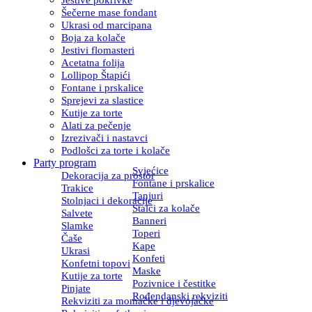
Šečerne mase fondant
Ukrasi od marcipana
Boja za kolače
Jestivi flomasteri
Acetatna folija
Lollipop Štapići
Fontane i prskalice
Sprejevi za slastice
Kutije za torte
Alati za pečenje
Izrezivači i nastavci
Podlošci za torte i kolače
Party program
Svjećice
Dekoracija za prostor
Fontane i prskalice
Trakice
Tanjuri
Stolnjaci i dekoracije
Stalci za kolače
Salvete
Banneri
Slamke
Toperi
Čaše
Kape
Ukrasi
Konfeti
Konfetni topovi
Maske
Kutije za torte
Pozivnice i čestitke
Pinjate
Rođendanski rekviziti
Rekviziti za momačke i djevojačke