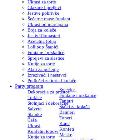
Ukrasi za torte
Glazure i preljevi
Jestive pokrivke
Šečerne mase fondant
Ukrasi od marcipana
Boja za kolače
Jestivi flomasteri
Acetatna folija
Lollipop Štapići
Fontane i prskalice
Sprejevi za slastice
Kutije za torte
Alati za pečenje
Izrezivači i nastavci
Podlošci za torte i kolače
Party program
Svjećice
Dekoracija za prostor
Fontane i prskalice
Trakice
Tanjuri
Stolnjaci i dekoracije
Stalci za kolače
Salvete
Banneri
Slamke
Toperi
Čaše
Kape
Ukrasi
Konfeti
Konfetni topovi
Maske
Kutije za torte