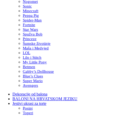
Nogomet
Sonic
Minecraft
Peppa Pig
Spider-Man
Fortnite
Star Wars
Spužva Bob
Princeze
Šumske životinje
Maša i Medvjed
LOL
Lilo i Stitch
My Little Pony
Betmen
Gabby’s Dollhouse
Blue’s Clues
Super Mario
Avengers
Dekoracije od balona
BALONI NA HRVATSKOM JEZIKU
Jestivi ukrasi za torte
Posipi
Toperi