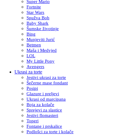
Super Mario
Fortnite
Star Wars
Spužva Bob
Baby Shark
Šumske životinje
Bing
Munjeviti Jurić
Betmen
Maša i Medvjed
LOL
My Little Pony
Avengers
Ukrasi za torte
Jestivi ukrasi za torte
Šečerne mase fondant
Posipi
Glazure i preljevi
Ukrasi od marcipana
Boja za kolače
Sprejevi za slastice
Jestivi flomasteri
Toperi
Fontane i prskalice
Podlošci za torte i kolače