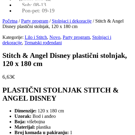
Sub: 08-13
Pon-pet: 09-19
Početna
/
Party program
/
Stolnjaci i dekoracije
/ Stitch & Angel
Disney plastični stolnjak, 120 x 180 cm
Kategorije:
Lilo i Stitch
,
Novo
,
Party program
,
Stolnjaci i
dekoracije
,
Tematski rođendani
Stitch & Angel Disney plastični stolnjak,
120 x 180 cm
6,63
€
PLASTIČNI STOLNJAK STITCH &
ANGEL DISNEY
Dimenzije:
120 x 180 cm
Uzorak:
Bod i anđeo
Boja:
višebojna
Materijal:
plastika
Broj komada u pakiranju:
1