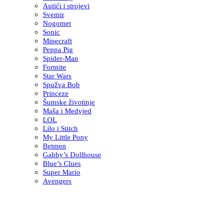
Autići i strojevi
Svemir
Nogomet
Sonic
Minecraft
Peppa Pig
Spider-Man
Fortnite
Star Wars
Spužva Bob
Princeze
Šumske životinje
Maša i Medvjed
LOL
Lilo i Stitch
My Little Pony
Betmen
Gabby’s Dollhouse
Blue’s Clues
Super Mario
Avengers