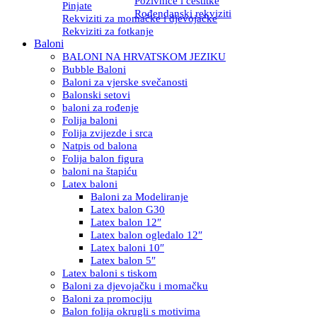
Pozivnice i čestitke
Pinjate
Rođendanski rekviziti
Rekviziti za momačke i djevojačke
Rekviziti za fotkanje
Baloni
BALONI NA HRVATSKOM JEZIKU
Bubble Baloni
Baloni za vjerske svečanosti
Balonski setovi
baloni za rođenje
Folija baloni
Folija zvijezde i srca
Natpis od balona
Folija balon figura
baloni na štapiću
Latex baloni
Baloni za Modeliranje
Latex balon G30
Latex balon 12″
Latex balon ogledalo 12″
Latex baloni 10″
Latex balon 5″
Latex baloni s tiskom
Baloni za djevojačku i momačku
Baloni za promociju
Balon folija okrugli s motivima