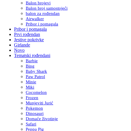
Balon brojevi
Balon broj samostojeći
balon za rođendan
Airwalker
Pribor i pomagala
Pribor i pomagala
Prvi rođendan
Jestive pokrivke
Girlande
Novo
Tematski rođendani
Barbie
Bing
Baby Shark
Paw Patrol
Minie
Miki
Cocomelon
Frozen
Munjeviti Jurić
Pokemon
Dinosauri
Domaće životinje
Safari
Peppa Pig