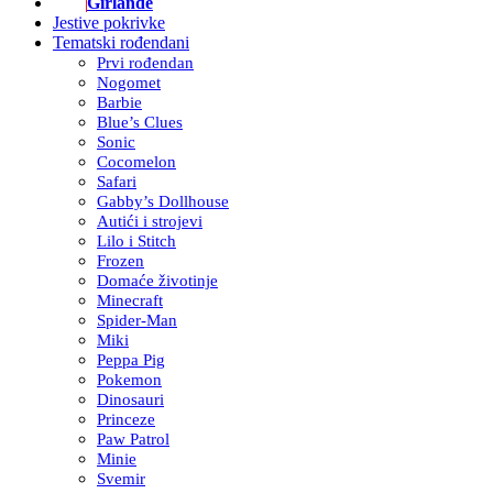
Girlande
Jestive pokrivke
Tematski rođendani
Prvi rođendan
Nogomet
Barbie
Blue’s Clues
Sonic
Cocomelon
Safari
Gabby’s Dollhouse
Autići i strojevi
Lilo i Stitch
Frozen
Domaće životinje
Minecraft
Spider-Man
Miki
Peppa Pig
Pokemon
Dinosauri
Princeze
Paw Patrol
Minie
Svemir