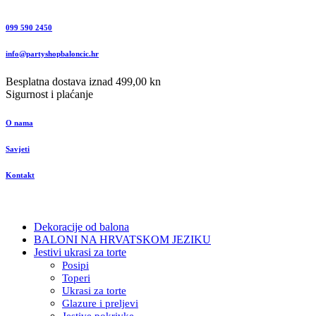
099 590 2450
info@partyshopbaloncic.hr
Besplatna dostava iznad 499,00 kn
Sigurnost i plaćanje
O nama
Savjeti
Kontakt
Dekoracije od balona
BALONI NA HRVATSKOM JEZIKU
Jestivi ukrasi za torte
Posipi
Toperi
Ukrasi za torte
Glazure i preljevi
Jestive pokrivke