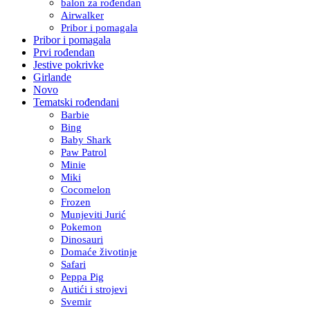
balon za rođendan
Airwalker
Pribor i pomagala
Pribor i pomagala
Prvi rođendan
Jestive pokrivke
Girlande
Novo
Tematski rođendani
Barbie
Bing
Baby Shark
Paw Patrol
Minie
Miki
Cocomelon
Frozen
Munjeviti Jurić
Pokemon
Dinosauri
Domaće životinje
Safari
Peppa Pig
Autići i strojevi
Svemir