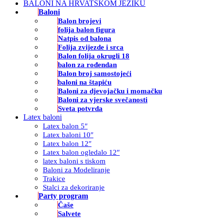
BALONI NA HRVATSKOM JEZIKU
Baloni
Balon brojevi
folija balon figura
Natpis od balona
Folija zvijezde i srca
Balon folija okrugli 18
balon za rođendan
Balon broj samostojeći
baloni na štapiću
Baloni za djevojačku i momačku
Baloni za vjerske svečanosti
Sveta potvrda
Latex baloni
Latex balon 5″
Latex baloni 10″
Latex balon 12″
Latex balon ogledalo 12″
latex baloni s tiskom
Baloni za Modeliranje
Trakice
Stalci za dekoriranje
Party program
Čaše
Salvete