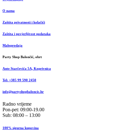
O nama
Zaštita privatnosti i kolačići
Zaštita i povjerljivost podataka
Maloprodaja
Party Shop Balončić, obrt
Ante Starčevića 5A, Koprivnica
Tel: +385 99 590 2450
info@partyshopbaloncic.hr
Radno vrijeme
Pon-pet: 09:00-19.00
Sub: 08:00 – 13:00
100% sigurna kupovina