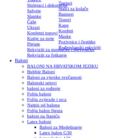
Tanjuri
Stolnjaci i dekoracije
Stalci za kolače
Salvete
Banneri
Slamke
Toperi
Čaše
Kape
Ukrasi
Konfeti
Konfetni topovi
Maske
Kutije za torte
Pozivnice i čestitke
Pinjate
Rođendanski rekviziti
Rekviziti za momačke i djevojačke
Rekviziti za fotkanje
Baloni
BALONI NA HRVATSKOM JEZIKU
Bubble Baloni
Baloni za vjerske svečanosti
Balonski setovi
baloni za rođenje
Folija baloni
Folija zvijezde i srca
Natpis od balona
Folija balon figura
baloni na štapiću
Latex baloni
Baloni za Modeliranje
Latex balon G30