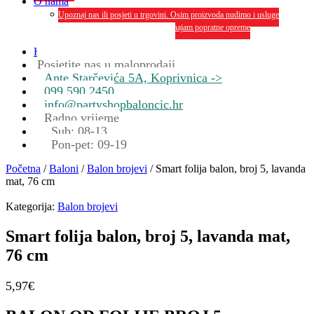
O nama
Upoznaj nas ili posjeti u trgovini. Osim proizvoda nudimo i usluge
dekoriranja interijera i eksterija te najam popratne opreme
O nama
Kontakt
Posjetite nas u maloprodaji
Ante Starčevića 5A, Koprivnica ->
099 590 2450
info@partyshopbaloncic.hr
Radno vrijeme
Sub: 08-13
Pon-pet: 09-19
Početna
/
Baloni
/
Balon brojevi
/ Smart folija balon, broj 5, lavanda
mat, 76 cm
Kategorija:
Balon brojevi
Smart folija balon, broj 5, lavanda mat,
76 cm
5,97
€