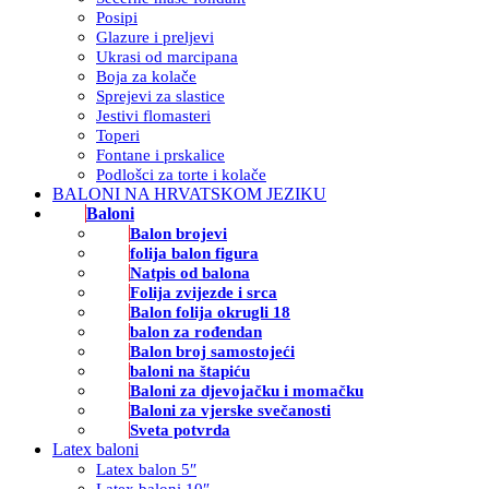
Posipi
Glazure i preljevi
Ukrasi od marcipana
Boja za kolače
Sprejevi za slastice
Jestivi flomasteri
Toperi
Fontane i prskalice
Podlošci za torte i kolače
BALONI NA HRVATSKOM JEZIKU
Baloni
Balon brojevi
folija balon figura
Natpis od balona
Folija zvijezde i srca
Balon folija okrugli 18
balon za rođendan
Balon broj samostojeći
baloni na štapiću
Baloni za djevojačku i momačku
Baloni za vjerske svečanosti
Sveta potvrda
Latex baloni
Latex balon 5″
Latex baloni 10″