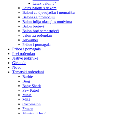
Latex balon 5″
Latex baloni s tiskom
Baloni za djevojačku i momačku
Baloni za promociju
Balon folija okrugli s motivima
Balon brojevi
Balon broj samostojeći
balon za rođendan
Airwalker
Pribor i pomagala
Pribor i pomagala
Prvi rođendan
Jestive pokrivke
Girlande
Novo
Tematski rođendani
Barbie
Bing
Baby Shark
Paw Patrol
Minie
Miki
Cocomelon
Frozen
Munjeviti Jurić