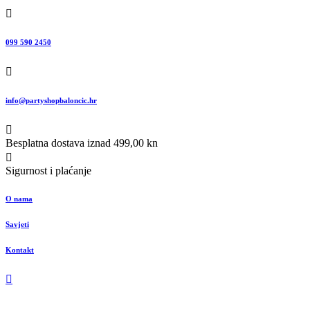
099 590 2450
info@partyshopbaloncic.hr
Besplatna dostava iznad 499,00 kn
Sigurnost i plaćanje
O nama
Savjeti
Kontakt