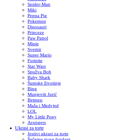
Spider-Man
Miki
Peppa Pig
Pokemon
Dinosauri
Princeze
Paw Patrol
Minie
Svemir
Super Mario
Fortnite
Star Wars
Spužva Bob
Baby Shark
Šumske životinje
Bing
Munjeviti Jurić
Betmen
Maša i Medvjed
LOL
My Little Pony
Avengers
Ukrasi za torte
Jestivi ukrasi za torte
Šečerne mase fondant