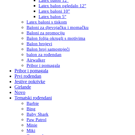
Latex balon 12″
Latex balon ogledalo 12″
Latex baloni 10″
Latex balon 5″
Latex baloni s tiskom
Baloni za djevojačku i momačku
Baloni za promociju
Balon folija okrugli s motivima
Balon brojevi
Balon broj samostojeći
balon za rođendan
Airwalker
Pribor i pomagala
Pribor i pomagala
Prvi rođendan
Jestive pokrivke
Girlande
Novo
Tematski rođendani
Barbie
Bing
Baby Shark
Paw Patrol
Minie
Miki