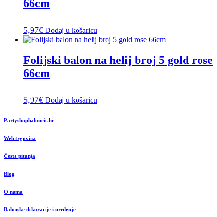
66cm
5,97
€
Dodaj u košaricu
Folijski balon na helij broj 5 gold rose
66cm
5,97
€
Dodaj u košaricu
Partyshopbaloncic.hr
Web trgovina
Česta pitanja
Blog
O nama
Balonske dekoracije i uređenje