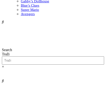
Gabby’s Dollhouse
Blue’s Clues
Super Mario
Avengers
Search
Traži
×
0,00
€
0
Cart