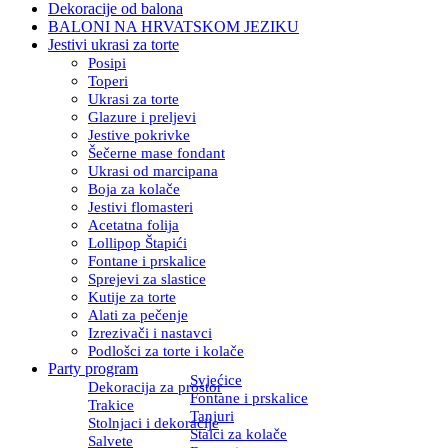
Dekoracije od balona
BALONI NA HRVATSKOM JEZIKU
Jestivi ukrasi za torte
Posipi
Toperi
Ukrasi za torte
Glazure i preljevi
Jestive pokrivke
Šečerne mase fondant
Ukrasi od marcipana
Boja za kolače
Jestivi flomasteri
Acetatna folija
Lollipop Štapići
Fontane i prskalice
Sprejevi za slastice
Kutije za torte
Alati za pečenje
Izrezivači i nastavci
Podlošci za torte i kolače
Party program
Svjećice
Dekoracija za prostor
Fontane i prskalice
Trakice
Tanjuri
Stolnjaci i dekoracije
Stalci za kolače
Salvete