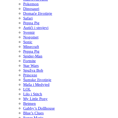
Pokemon
Dinosauri
Domaće životinje
Safari
Peppa Pig
Autići i strojevi
Svemir
Nogomet
Sonic
Minecraft
Peppa Pig
Spider-Man
Fortnite
Star Wars
Spužva Bob
Princeze
Šumske životinje
Maša i Medvjed
LOL
Lilo i Stitch
My Little Pony
Betmen
Gabby’s Dollhouse
Blue’s Clues
Super Mario