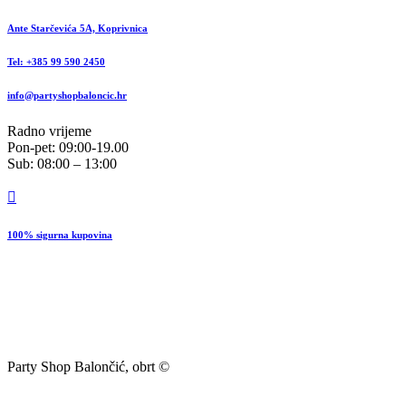
Ante Starčevića 5A, Koprivnica
Tel: +385 99 590 2450
info@partyshopbaloncic.hr
Radno vrijeme
Pon-pet: 09:00-19.00
Sub: 08:00 – 13:00
100% sigurna kupovina
Party Shop Balončić, obrt ©