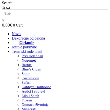
Search
Traži
×
0,00
€
0
Cart
Novo
Dekoracije od balona
Girlande
Jestive pokrivke
Tematski rođendani
Prvi rođendan
Nogomet
Barbie
Blue’s Clues
Sonic
Cocomelon
Safari
Gabby’s Dollhouse
Autići i strojevi
Lilo i Stitch
Frozen
Domaće životinje
Minecraft