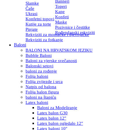
Banneri
Slamke
Toperi
Čaše
Kape
Ukrasi
Konfeti
Konfetni topovi
Maske
Kutije za torte
Pozivnice i čestitke
Pinjate
Rođendanski rekviziti
Rekviziti za momačke i djevojačke
Rekviziti za fotkanje
Baloni
BALONI NA HRVATSKOM JEZIKU
Bubble Baloni
Baloni za vjerske svečanosti
Balonski setovi
baloni za rođenje
Folija baloni
Folija zvijezde i srca
Natpis od balona
Folija balon figura
baloni na štapiću
Latex baloni
Baloni za Modeliranje
Latex balon G30
Latex balon 12″
Latex balon ogledalo 12″
Latex baloni 10″