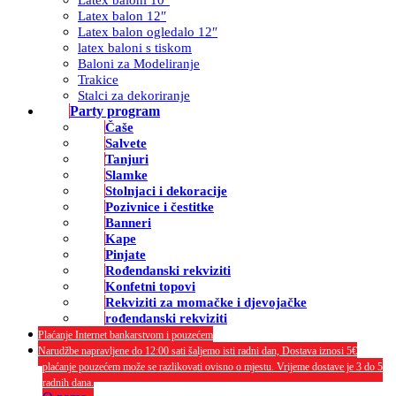
Latex balon 12″
Latex balon ogledalo 12″
latex baloni s tiskom
Baloni za Modeliranje
Trakice
Stalci za dekoriranje
Party program
Čaše
Salvete
Tanjuri
Slamke
Stolnjaci i dekoracije
Pozivnice i čestitke
Banneri
Kape
Pinjate
Rođendanski rekviziti
Konfetni topovi
Rekviziti za momačke i djevojačke
rođendanski rekviziti
Plaćanje Internet bankarstvom i pouzećem
Narudžbe napravljene do 12:00 sati šaljemo isti radni dan, Dostava iznosi 5€
plaćanje pouzećem može se razlikovati ovisno o mjestu. Vrijeme dostave je 3 do 5
radnih dana.