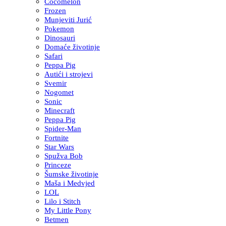
Cocomelon
Frozen
Munjeviti Jurić
Pokemon
Dinosauri
Domaće životinje
Safari
Peppa Pig
Autići i strojevi
Svemir
Nogomet
Sonic
Minecraft
Peppa Pig
Spider-Man
Fortnite
Star Wars
Spužva Bob
Princeze
Šumske životinje
Maša i Medvjed
LOL
Lilo i Stitch
My Little Pony
Betmen