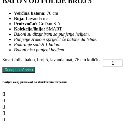
BALON OD FOLIJE BROJ 5
Veličina balona:
76 cm
Boja:
Lavanda mat
Proizvođač:
GoDan S.A
Kolekcija/linija:
SMART
Baloni su dizajnirani za punjenje helijem.
Punjenje zrakom spriječit će balone da lebde.
Pakiranje sadrži 1 balon.
Baloni nisu punjeni helijem.
Smart folija balon, broj 5, lavanda mat, 76 cm količina
Dodaj u košaricu
Podjeli ovaj proizvod na društvenim mrežama