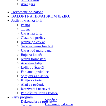
Avengers
Dekoracije od balona
BALONI NA HRVATSKOM JEZIKU
Jestivi ukrasi za torte
Posipi
Toperi
Ukrasi za torte
Glazure i preljevi
Jestive pokrivke
Šečerne mase fondant
Ukrasi od marcipana
Boja za kolače
Jestivi flomasteri
Acetatna folija
Lollipop Štapići
Fontane i prskalice
Sprejevi za slastice
Kutije za torte
Alati za pečenje
Izrezivači i nastavci
Podlošci za torte i kolače
Party program
Svjećice
Dekoracija za prostor
Fontane i prskalice
Trakice