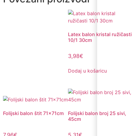
Latex balon kristal ružičasti
10/1 30cm
3,98
€
Dodaj u košaricu
Folijski balon štit 71x71cm
Folijski balon broj 25 sivi,
45cm
7,96
€
5,31
€