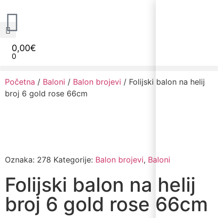
0,00
€
0
Narudžbe napravljene do 12:00 sati šaljemo isti radni dan, Dostava iznosi 5€ plaćanje pouzećem može se razlikovati ovisno o mjestu. Vrijeme dostave je 3 do 5 radnih dana.
Početna
/
Baloni
/
Balon brojevi
/ Folijski balon na helij
broj 6 gold rose 66cm
Oznaka:
278
Kategorije:
Balon brojevi
,
Baloni
Folijski balon na helij
broj 6 gold rose 66cm