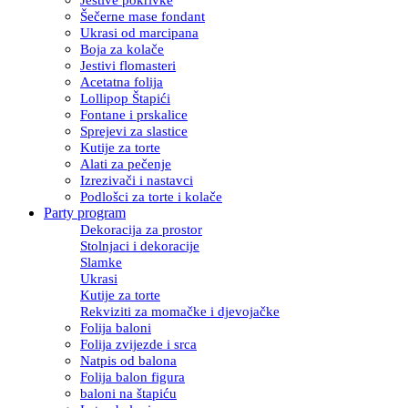
Šečerne mase fondant
Ukrasi od marcipana
Boja za kolače
Jestivi flomasteri
Acetatna folija
Lollipop Štapići
Fontane i prskalice
Sprejevi za slastice
Kutije za torte
Alati za pečenje
Izrezivači i nastavci
Podlošci za torte i kolače
Party program
Dekoracija za prostor
Stolnjaci i dekoracije
Slamke
Ukrasi
Kutije za torte
Rekviziti za momačke i djevojačke
Folija baloni
Folija zvijezde i srca
Natpis od balona
Folija balon figura
baloni na štapiću