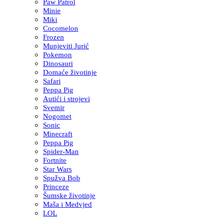
Paw Patrol
Minie
Miki
Cocomelon
Frozen
Munjeviti Jurić
Pokemon
Dinosauri
Domaće životinje
Safari
Peppa Pig
Autići i strojevi
Svemir
Nogomet
Sonic
Minecraft
Peppa Pig
Spider-Man
Fortnite
Star Wars
Spužva Bob
Princeze
Šumske životinje
Maša i Medvjed
LOL