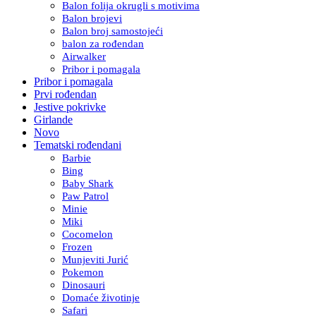
Balon folija okrugli s motivima
Balon brojevi
Balon broj samostojeći
balon za rođendan
Airwalker
Pribor i pomagala
Pribor i pomagala
Prvi rođendan
Jestive pokrivke
Girlande
Novo
Tematski rođendani
Barbie
Bing
Baby Shark
Paw Patrol
Minie
Miki
Cocomelon
Frozen
Munjeviti Jurić
Pokemon
Dinosauri
Domaće životinje
Safari