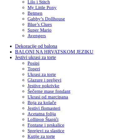
Lilo i Stitch
My Little Pony
Betmen
Gabby’s Dollhouse
Blue’s Clues
Super Mario
Avengers
Dekoracije od balona
BALONI NA HRVATSKOM JEZIKU
Jestivi ukrasi za torte
Posipi
Toperi
Ukrasi za torte
Glazure i preljevi
Jestive pokrivke
Šečerne mase fondant
Ukrasi od marcipana
Boja za kolače
Jestivi flomasteri
Acetatna folija
Lollipop Štapići
Fontane i prskalice
Sprejevi za slastice
Kutije za torte