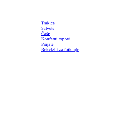
Trakice
Salvete
Čaše
Konfetni topovi
Pinjate
Rekviziti za fotkanje