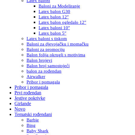
Latex baloni
Baloni za Modeliranje
Latex balon G30
Latex balon 12″
Latex balon ogledalo 12″
Latex baloni 10″
Latex balon 5″
Latex baloni s tiskom
Baloni za djevojačku i momačku
Baloni za promociju
Balon folija okrugli s motivima
Balon brojevi
Balon broj samostojeći
balon za rođendan
Airwalker
Pribor i pomagala
Pribor i pomagala
Prvi rođendan
Jestive pokrivke
Girlande
Novo
Tematski rođendani
Barbie
Bing
Baby Shark