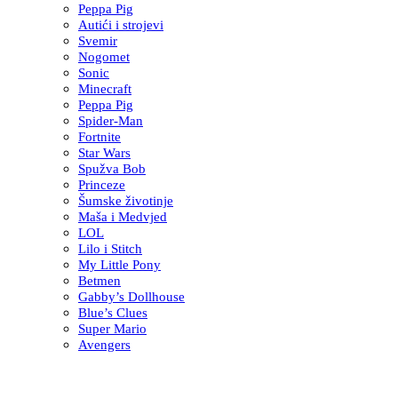
Peppa Pig
Autići i strojevi
Svemir
Nogomet
Sonic
Minecraft
Peppa Pig
Spider-Man
Fortnite
Star Wars
Spužva Bob
Princeze
Šumske životinje
Maša i Medvjed
LOL
Lilo i Stitch
My Little Pony
Betmen
Gabby’s Dollhouse
Blue’s Clues
Super Mario
Avengers