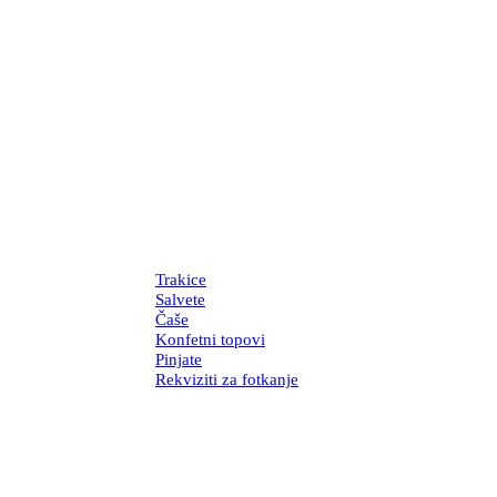
Trakice
Salvete
Čaše
Konfetni topovi
Pinjate
Rekviziti za fotkanje