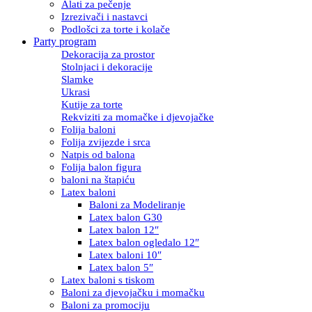
Alati za pečenje
Izrezivači i nastavci
Podlošci za torte i kolače
Party program
Dekoracija za prostor
Stolnjaci i dekoracije
Slamke
Ukrasi
Kutije za torte
Rekviziti za momačke i djevojačke
Folija baloni
Folija zvijezde i srca
Natpis od balona
Folija balon figura
baloni na štapiću
Latex baloni
Baloni za Modeliranje
Latex balon G30
Latex balon 12″
Latex balon ogledalo 12″
Latex baloni 10″
Latex balon 5″
Latex baloni s tiskom
Baloni za djevojačku i momačku
Baloni za promociju