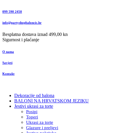
099 590 2450
info@partyshopbaloncic.hr
Besplatna dostava iznad 499,00 kn
Sigurnost i plaćanje
O nama
Savjeti
Kontakt
Dekoracije od balona
BALONI NA HRVATSKOM JEZIKU
Jestivi ukrasi za torte
Posipi
Toperi
Ukrasi za torte
Glazure i preljevi
Jestive pokrivke