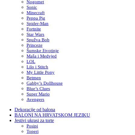
Nogomet
Sonic
Minecraft
Peppa Pig
Spider-Man
Fortnite
Star Wars
Spužva Bob
Princeze
Šumske životinje
Maša i Medvjed
LOL
Lilo i Stitch
My Little Pony
Betmen
Gabby’s Dollhouse
Blue’s Clues
Super Mario
Avengers
Dekoracije od balona
BALONI NA HRVATSKOM JEZIKU
Jestivi ukrasi za torte
Posipi
Toperi