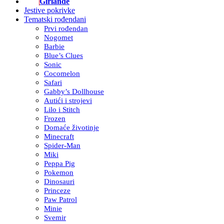
Girlande
Jestive pokrivke
Tematski rođendani
Prvi rođendan
Nogomet
Barbie
Blue’s Clues
Sonic
Cocomelon
Safari
Gabby’s Dollhouse
Autići i strojevi
Lilo i Stitch
Frozen
Domaće životinje
Minecraft
Spider-Man
Miki
Peppa Pig
Pokemon
Dinosauri
Princeze
Paw Patrol
Minie
Svemir