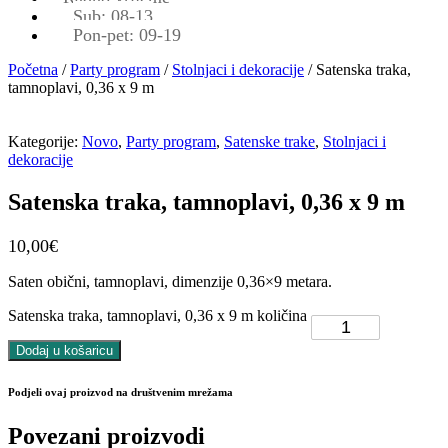
Sub: 08-13
Pon-pet: 09-19
Početna
/
Party program
/
Stolnjaci i dekoracije
/ Satenska traka,
tamnoplavi, 0,36 x 9 m
Kategorije:
Novo
,
Party program
,
Satenske trake
,
Stolnjaci i
dekoracije
Satenska traka, tamnoplavi, 0,36 x 9 m
10,00
€
Saten obični, tamnoplavi, dimenzije 0,36×9 metara.
Satenska traka, tamnoplavi, 0,36 x 9 m količina
Dodaj u košaricu
Podjeli ovaj proizvod na društvenim mrežama
Povezani proizvodi