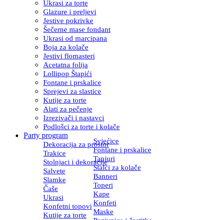
Ukrasi za torte
Glazure i preljevi
Jestive pokrivke
Šečerne mase fondant
Ukrasi od marcipana
Boja za kolače
Jestivi flomasteri
Acetatna folija
Lollipop Štapići
Fontane i prskalice
Sprejevi za slastice
Kutije za torte
Alati za pečenje
Izrezivači i nastavci
Podlošci za torte i kolače
Party program
Svjećice
Dekoracija za prostor
Fontane i prskalice
Trakice
Tanjuri
Stolnjaci i dekoracije
Stalci za kolače
Salvete
Banneri
Slamke
Toperi
Čaše
Kape
Ukrasi
Konfeti
Konfetni topovi
Maske
Kutije za torte