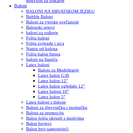
Rekviziti za fotkanje
Baloni
BALONI NA HRVATSKOM JEZIKU
Bubble Baloni
Baloni za vjerske svečanosti
Balonski setovi
baloni za rođenje
Folija baloni
Folija zvijezde i srca
Natpis od balona
Folija balon figura
baloni na štapiću
Latex baloni
Baloni za Modeliranje
Latex balon G30
Latex balon 12″
Latex balon ogledalo 12″
Latex baloni 10″
Latex balon 5″
Latex baloni s tiskom
Baloni za djevojačku i momačku
Baloni za promociju
Balon folija okrugli s motivima
Balon brojevi
Balon broj samostojeći