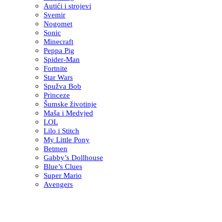
Autići i strojevi
Svemir
Nogomet
Sonic
Minecraft
Peppa Pig
Spider-Man
Fortnite
Star Wars
Spužva Bob
Princeze
Šumske životinje
Maša i Medvjed
LOL
Lilo i Stitch
My Little Pony
Betmen
Gabby’s Dollhouse
Blue’s Clues
Super Mario
Avengers