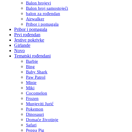
Balon brojevi
Balon broj samostojeći
balon za rođendan
Airwalker
Pribor i pomagala
Pribor i pomagala
Prvi rođendan
Jestive pokrivke
Girlande
Novo
Tematski rođendani
Barbie
Bing
Baby Shark
Paw Patrol
Minie
Miki
Cocomelon
Frozen
Munjeviti Jurić
Pokemon
Dinosauri
Domaće životinje
Safari
Peppa Pig