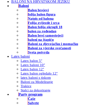
BALONI NA HRVATSKOM JEZIKU
Baloni
Balon brojevi
folija balon figura
Natpis od balona
Folija zvijezde i srca
Balon folija okrugli 18
balon za rođendan
Balon broj samostojeći
baloni na štapiću
Baloni za djevojačku i momačku
Baloni za vjerske svečanosti
Sveta potvrda
Latex baloni
Latex balon 5″
Latex baloni 10″
Latex balon 12″
Latex balon ogledalo 12″
latex baloni s tiskom
Baloni za Modeliranje
Trakice
Stalci za dekoriranje
Party program
Čaše
Salvete