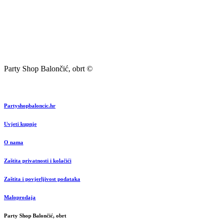
Party Shop Balončić, obrt ©
Partyshopbaloncic.hr
Uvjeti kupnje
O nama
Zaštita privatnosti i kolačići
Zaštita i povjerljivost podataka
Maloprodaja
Party Shop Balončić, obrt