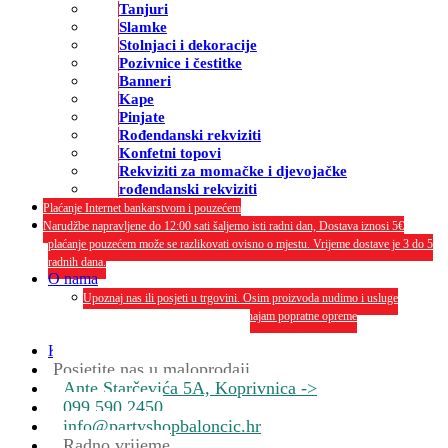
Tanjuri
Slamke
Stolnjaci i dekoracije
Pozivnice i čestitke
Banneri
Kape
Pinjate
Rođendanski rekviziti
Konfetni topovi
Rekviziti za momačke i djevojačke
rođendanski rekviziti
Plaćanje Internet bankarstvom i pouzećem
Narudžbe napravljene do 12:00 sati šaljemo isti radni dan, Dostava iznosi 5€
plaćanje pouzećem može se razlikovati ovisno o mjestu. Vrijeme dostave je 3 do 5
radnih dana.
O nama
Upoznaj nas ili posjeti u trgovini. Osim proizvoda nudimo i usluge
dekoriranja interijera i eksterija te najam popratne opreme
O nama
Kontakt
Posjetite nas u maloprodaji
Ante Starčevića 5A, Koprivnica ->
099 590 2450
info@partyshopbaloncic.hr
Radno vrijeme