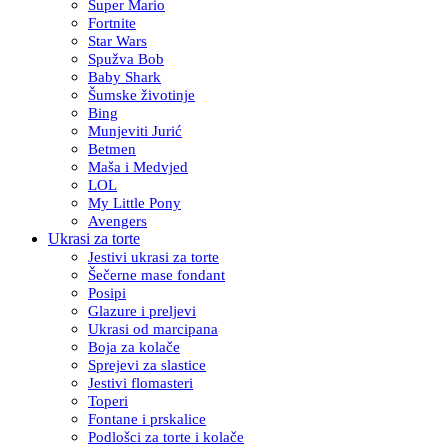
Super Mario
Fortnite
Star Wars
Spužva Bob
Baby Shark
Šumske životinje
Bing
Munjeviti Jurić
Betmen
Maša i Medvjed
LOL
My Little Pony
Avengers
Ukrasi za torte
Jestivi ukrasi za torte
Šečerne mase fondant
Posipi
Glazure i preljevi
Ukrasi od marcipana
Boja za kolače
Sprejevi za slastice
Jestivi flomasteri
Toperi
Fontane i prskalice
Podlošci za torte i kolače