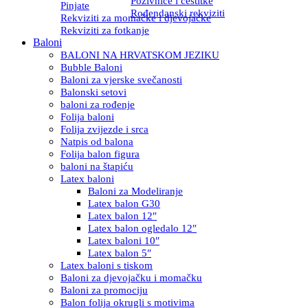
Pozivnice i čestitke
Pinjate
Rođendanski rekviziti
Rekviziti za momačke i djevojačke
Rekviziti za fotkanje
Baloni
BALONI NA HRVATSKOM JEZIKU
Bubble Baloni
Baloni za vjerske svečanosti
Balonski setovi
baloni za rođenje
Folija baloni
Folija zvijezde i srca
Natpis od balona
Folija balon figura
baloni na štapiću
Latex baloni
Baloni za Modeliranje
Latex balon G30
Latex balon 12″
Latex balon ogledalo 12″
Latex baloni 10″
Latex balon 5″
Latex baloni s tiskom
Baloni za djevojačku i momačku
Baloni za promociju
Balon folija okrugli s motivima