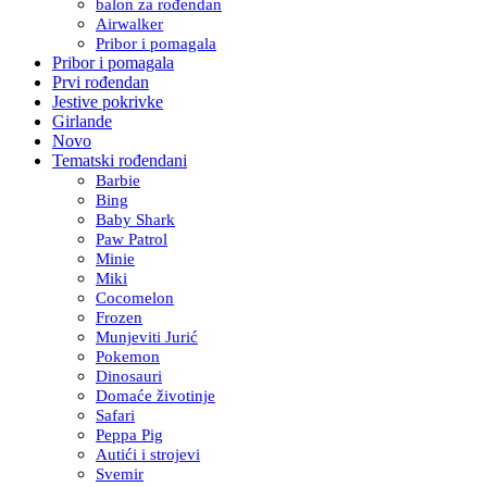
balon za rođendan
Airwalker
Pribor i pomagala
Pribor i pomagala
Prvi rođendan
Jestive pokrivke
Girlande
Novo
Tematski rođendani
Barbie
Bing
Baby Shark
Paw Patrol
Minie
Miki
Cocomelon
Frozen
Munjeviti Jurić
Pokemon
Dinosauri
Domaće životinje
Safari
Peppa Pig
Autići i strojevi
Svemir