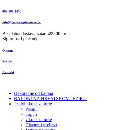
099 590 2450
info@partyshopbaloncic.hr
Besplatna dostava iznad 499,00 kn
Sigurnost i plaćanje
O nama
Savjeti
Kontakt
Dekoracije od balona
BALONI NA HRVATSKOM JEZIKU
Jestivi ukrasi za torte
Posipi
Toperi
Ukrasi za torte
Glazure i preljevi
Jestive pokrivke