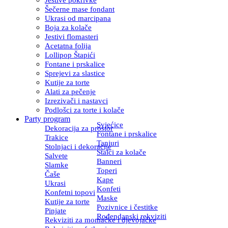
Šečerne mase fondant
Ukrasi od marcipana
Boja za kolače
Jestivi flomasteri
Acetatna folija
Lollipop Štapići
Fontane i prskalice
Sprejevi za slastice
Kutije za torte
Alati za pečenje
Izrezivači i nastavci
Podlošci za torte i kolače
Party program
Svjećice
Dekoracija za prostor
Fontane i prskalice
Trakice
Tanjuri
Stolnjaci i dekoracije
Stalci za kolače
Salvete
Banneri
Slamke
Toperi
Čaše
Kape
Ukrasi
Konfeti
Konfetni topovi
Maske
Kutije za torte
Pozivnice i čestitke
Pinjate
Rođendanski rekviziti
Rekviziti za momačke i djevojačke