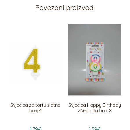
Povezani proizvodi
Svjećica za tortu zlatna
Svjećica Happy Birthday
broj 4
višebojna broj 8
1,79
€
1,59
€