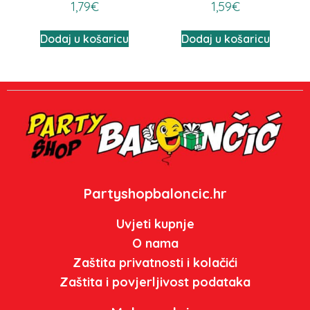
1,79
€
1,59
€
Dodaj u košaricu
Dodaj u košaricu
Partyshopbaloncic.hr
Uvjeti kupnje
O nama
Zaštita privatnosti i kolačići
Zaštita i povjerljivost podataka