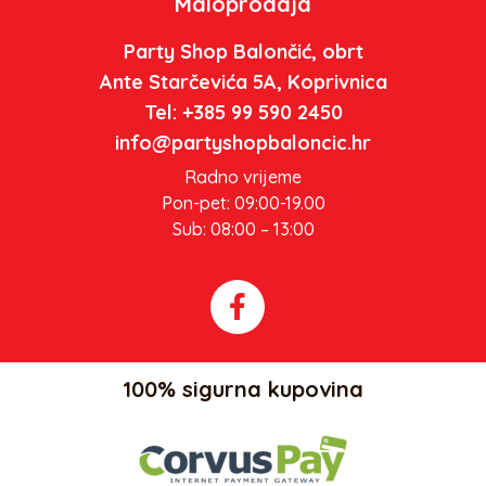
Maloprodaja
Party Shop Balončić, obrt
Ante Starčevića 5A, Koprivnica
Tel: +385 99 590 2450
info@partyshopbaloncic.hr
Radno vrijeme
Pon-pet: 09:00-19.00
Sub: 08:00 – 13:00
100% sigurna kupovina