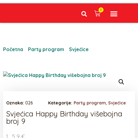
0
Narudžbe napravljene do 12:00 sati šaljemo isti radni dan, Dostava iznosi 5€ plaćanje pouzećem može se razlikovati ovisno o mjestu. Vrijeme dostave je 3 do 5 radnih dana.
Početna
/
Party program
/
Svjećice
/ Svjećica Happy
Birthday višebojna broj 9
Oznaka:
026
Kategorije:
Party program
,
Svjećice
Svjećica Happy Birthday višebojna
broj 9
1,59
€