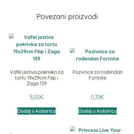
Povezani proizvodi
Vafel jestiva pokrivka za
Pozivnice za rođendan
tortu 19x29cm Filip i
Fortnite
Zaga 139
5,00
€
0,33
€
Dodaj u košaricu
Dodaj u košaricu