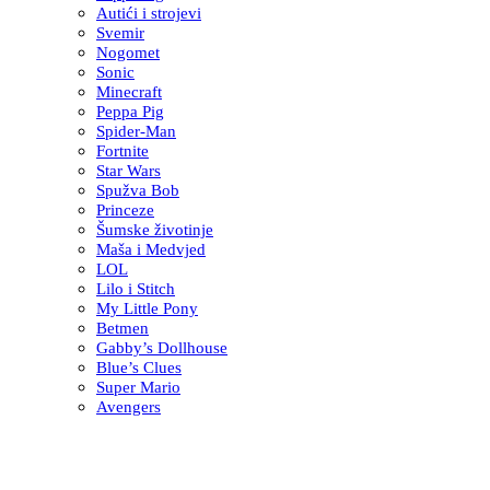
Autići i strojevi
Svemir
Nogomet
Sonic
Minecraft
Peppa Pig
Spider-Man
Fortnite
Star Wars
Spužva Bob
Princeze
Šumske životinje
Maša i Medvjed
LOL
Lilo i Stitch
My Little Pony
Betmen
Gabby’s Dollhouse
Blue’s Clues
Super Mario
Avengers