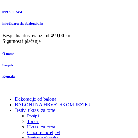
099 590 2450
info@partyshopbaloncic.hr
Besplatna dostava iznad 499,00 kn
Sigurnost i plaćanje
O nama
Savjeti
Kontakt
Dekoracije od balona
BALONI NA HRVATSKOM JEZIKU
Jestivi ukrasi za torte
Posipi
Toperi
Ukrasi za torte
Glazure i preljevi
Jestive pokrivke