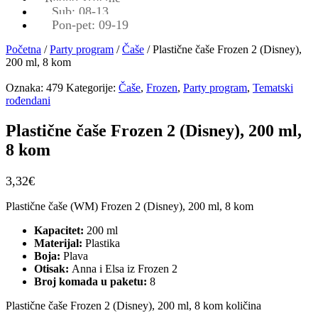
Sub: 08-13
Pon-pet: 09-19
Početna
/
Party program
/
Čaše
/ Plastične čaše Frozen 2 (Disney),
200 ml, 8 kom
Oznaka:
479
Kategorije:
Čaše
,
Frozen
,
Party program
,
Tematski
rođendani
Plastične čaše Frozen 2 (Disney), 200 ml,
8 kom
3,32
€
Plastične čaše (WM) Frozen 2 (Disney), 200 ml, 8 kom
Kapacitet:
200 ml
Materijal:
Plastika
Boja:
Plava
Otisak:
Anna i Elsa iz Frozen 2
Broj komada u paketu:
8
Plastične čaše Frozen 2 (Disney), 200 ml, 8 kom količina