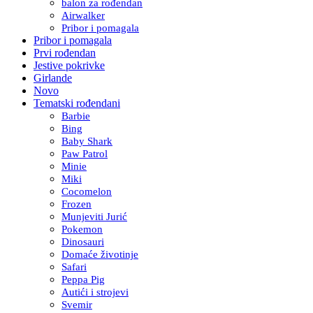
balon za rođendan
Airwalker
Pribor i pomagala
Pribor i pomagala
Prvi rođendan
Jestive pokrivke
Girlande
Novo
Tematski rođendani
Barbie
Bing
Baby Shark
Paw Patrol
Minie
Miki
Cocomelon
Frozen
Munjeviti Jurić
Pokemon
Dinosauri
Domaće životinje
Safari
Peppa Pig
Autići i strojevi
Svemir