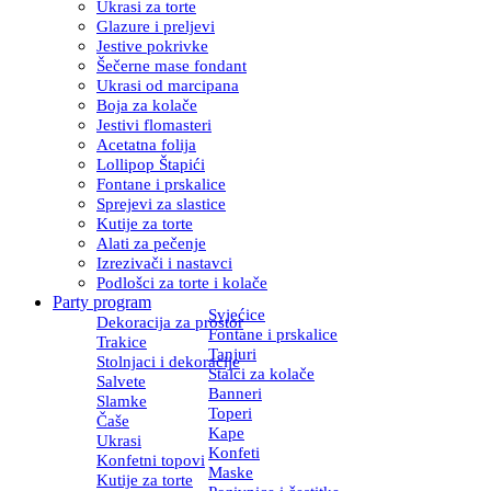
Ukrasi za torte
Glazure i preljevi
Jestive pokrivke
Šečerne mase fondant
Ukrasi od marcipana
Boja za kolače
Jestivi flomasteri
Acetatna folija
Lollipop Štapići
Fontane i prskalice
Sprejevi za slastice
Kutije za torte
Alati za pečenje
Izrezivači i nastavci
Podlošci za torte i kolače
Party program
Svjećice
Dekoracija za prostor
Fontane i prskalice
Trakice
Tanjuri
Stolnjaci i dekoracije
Stalci za kolače
Salvete
Banneri
Slamke
Toperi
Čaše
Kape
Ukrasi
Konfeti
Konfetni topovi
Maske
Kutije za torte