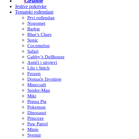
Girlande
Jestive pokrivke
Tematski rođendani
Prvi rođendan
Nogomet
Barbie
Blue’s Clues
Sonic
Cocomelon
Safari
Gabby’s Dollhouse
Autići i strojevi
Lilo i Stitch
Frozen
Domaće životinje
Minecraft
Spider-Man
Miki
Peppa Pig
Pokemon
Dinosauri
Princeze
Paw Patrol
Minie
Svemir