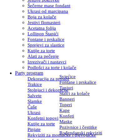
Šečerne mase fondant
Ukrasi od marcipana
Boja za kolače
Jestivi flomasteri
Acetatna folija
Lollipop Štapići
Fontane i prskalice
Sprejevi za slastice
Kutije za torte
Alati za pečenje
Izrezivači i nastavci
Podlošci za torte i kolače
Party program
Svjećice
Dekoracija za prostor
Fontane i prskalice
Trakice
Tanjuri
Stolnjaci i dekoracije
Stalci za kolače
Salvete
Banneri
Slamke
Toperi
Čaše
Kape
Ukrasi
Konfeti
Konfetni topovi
Maske
Kutije za torte
Pozivnice i čestitke
Pinjate
Rođendanski rekviziti
Rekviziti za momačke i djevojačke