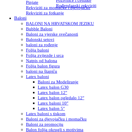
Pozivnice i čestitke
Pinjate
Rođendanski rekviziti
Rekviziti za momačke i djevojačke
Rekviziti za fotkanje
Baloni
BALONI NA HRVATSKOM JEZIKU
Bubble Baloni
Baloni za vjerske svečanosti
Balonski setovi
baloni za rođenje
Folija baloni
Folija zvijezde i srca
Natpis od balona
Folija balon figura
baloni na štapiću
Latex baloni
Baloni za Modeliranje
Latex balon G30
Latex balon 12″
Latex balon ogledalo 12″
Latex baloni 10″
Latex balon 5″
Latex baloni s tiskom
Baloni za djevojačku i momačku
Baloni za promociju
Balon folija okrugli s motivima