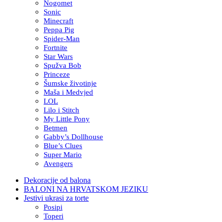
Nogomet
Sonic
Minecraft
Peppa Pig
Spider-Man
Fortnite
Star Wars
Spužva Bob
Princeze
Šumske životinje
Maša i Medvjed
LOL
Lilo i Stitch
My Little Pony
Betmen
Gabby’s Dollhouse
Blue’s Clues
Super Mario
Avengers
Dekoracije od balona
BALONI NA HRVATSKOM JEZIKU
Jestivi ukrasi za torte
Posipi
Toperi