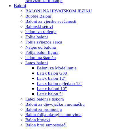
Rekviziti za fotkanje
Baloni
BALONI NA HRVATSKOM JEZIKU
Bubble Baloni
Baloni za vjerske svečanosti
Balonski setovi
baloni za rođenje
Folija baloni
Folija zvijezde i srca
Natpis od balona
Folija balon figura
baloni na štapiću
Latex baloni
Baloni za Modeliranje
Latex balon G30
Latex balon 12″
Latex balon ogledalo 12″
Latex baloni 10″
Latex balon 5″
Latex baloni s tiskom
Baloni za djevojačku i momačku
Baloni za promociju
Balon folija okrugli s motivima
Balon brojevi
Balon broj samostojeći