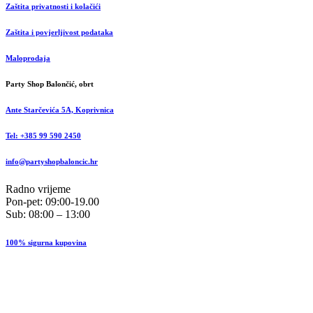
Zaštita privatnosti i kolačići
Zaštita i povjerljivost podataka
Maloprodaja
Party Shop Balončić, obrt
Ante Starčevića 5A, Koprivnica
Tel: +385 99 590 2450
info@partyshopbaloncic.hr
Radno vrijeme
Pon-pet: 09:00-19.00
Sub: 08:00 – 13:00
100% sigurna kupovina