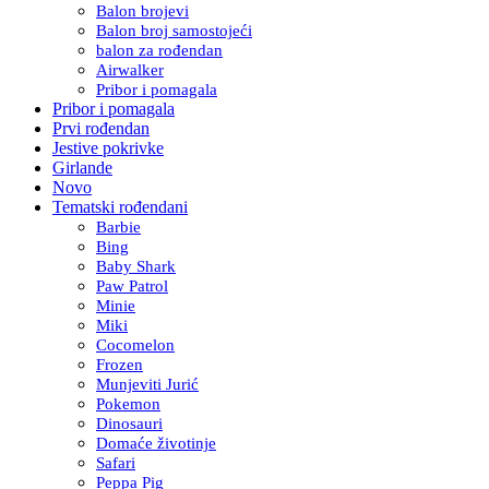
Balon brojevi
Balon broj samostojeći
balon za rođendan
Airwalker
Pribor i pomagala
Pribor i pomagala
Prvi rođendan
Jestive pokrivke
Girlande
Novo
Tematski rođendani
Barbie
Bing
Baby Shark
Paw Patrol
Minie
Miki
Cocomelon
Frozen
Munjeviti Jurić
Pokemon
Dinosauri
Domaće životinje
Safari
Peppa Pig