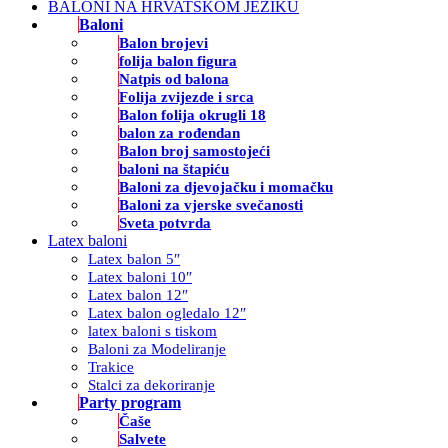
BALONI NA HRVATSKOM JEZIKU
Baloni
Balon brojevi
folija balon figura
Natpis od balona
Folija zvijezde i srca
Balon folija okrugli 18
balon za rođendan
Balon broj samostojeći
baloni na štapiću
Baloni za djevojačku i momačku
Baloni za vjerske svečanosti
Sveta potvrda
Latex baloni
Latex balon 5″
Latex baloni 10″
Latex balon 12″
Latex balon ogledalo 12″
latex baloni s tiskom
Baloni za Modeliranje
Trakice
Stalci za dekoriranje
Party program
Čaše
Salvete