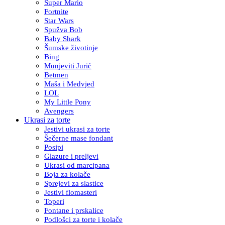
Super Mario
Fortnite
Star Wars
Spužva Bob
Baby Shark
Šumske životinje
Bing
Munjeviti Jurić
Betmen
Maša i Medvjed
LOL
My Little Pony
Avengers
Ukrasi za torte
Jestivi ukrasi za torte
Šečerne mase fondant
Posipi
Glazure i preljevi
Ukrasi od marcipana
Boja za kolače
Sprejevi za slastice
Jestivi flomasteri
Toperi
Fontane i prskalice
Podlošci za torte i kolače