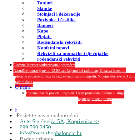
Tanjuri
Slamke
Stolnjaci i dekoracije
Pozivnice i čestitke
Banneri
Kape
Pinjate
Rođendanski rekviziti
Konfetni topovi
Rekviziti za momačke i djevojačke
rođendanski rekviziti
Plaćanje Internet bankarstvom i pouzećem
Narudžbe napravljene do 12:00 sati šaljemo isti radni dan, Dostava iznosi 5€
plaćanje pouzećem može se razlikovati ovisno o mjestu. Vrijeme dostave je 3 do 5
radnih dana.
O nama
Upoznaj nas ili posjeti u trgovini. Osim proizvoda nudimo i usluge
dekoriranja interijera i eksterija te najam popratne opreme
O nama
Kontakt
Posjetite nas u maloprodaji
Ante Starčevića 5A, Koprivnica ->
099 590 2450
info@partyshopbaloncic.hr
Radno vrijeme