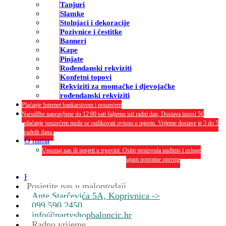
Tanjuri
Slamke
Stolnjaci i dekoracije
Pozivnice i čestitke
Banneri
Kape
Pinjate
Rođendanski rekviziti
Konfetni topovi
Rekviziti za momačke i djevojačke
rođendanski rekviziti
Plaćanje Internet bankarstvom i pouzećem
Narudžbe napravljene do 12:00 sati šaljemo isti radni dan, Dostava iznosi 5€
plaćanje pouzećem može se razlikovati ovisno o mjestu. Vrijeme dostave je 3 do 5
radnih dana.
O nama
Upoznaj nas ili posjeti u trgovini. Osim proizvoda nudimo i usluge
dekoriranja interijera i eksterija te najam popratne opreme
O nama
Kontakt
Posjetite nas u maloprodaji
Ante Starčevića 5A, Koprivnica ->
099 590 2450
info@partyshopbaloncic.hr
Radno vrijeme