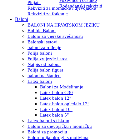
Pozivnice i čestitke
Pinjate
Rođendanski rekviziti
Rekviziti za momačke i djevojačke
Rekviziti za fotkanje
Baloni
BALONI NA HRVATSKOM JEZIKU
Bubble Baloni
Baloni za vjerske svečanosti
Balonski setovi
baloni za rođenje
Folija baloni
Folija zvijezde i srca
Natpis od balona
Folija balon figura
baloni na štapiću
Latex baloni
Baloni za Modeliranje
Latex balon G30
Latex balon 12″
Latex balon ogledalo 12″
Latex baloni 10″
Latex balon 5″
Latex baloni s tiskom
Baloni za djevojačku i momačku
Baloni za promociju
Balon folija okrugli s motivima