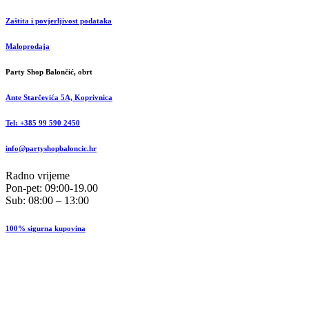
Zaštita i povjerljivost podataka
Maloprodaja
Party Shop Balončić, obrt
Ante Starčevića 5A, Koprivnica
Tel: +385 99 590 2450
info@partyshopbaloncic.hr
Radno vrijeme
Pon-pet: 09:00-19.00
Sub: 08:00 – 13:00
100% sigurna kupovina