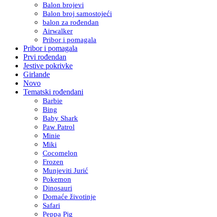
Balon brojevi
Balon broj samostojeći
balon za rođendan
Airwalker
Pribor i pomagala
Pribor i pomagala
Prvi rođendan
Jestive pokrivke
Girlande
Novo
Tematski rođendani
Barbie
Bing
Baby Shark
Paw Patrol
Minie
Miki
Cocomelon
Frozen
Munjeviti Jurić
Pokemon
Dinosauri
Domaće životinje
Safari
Peppa Pig