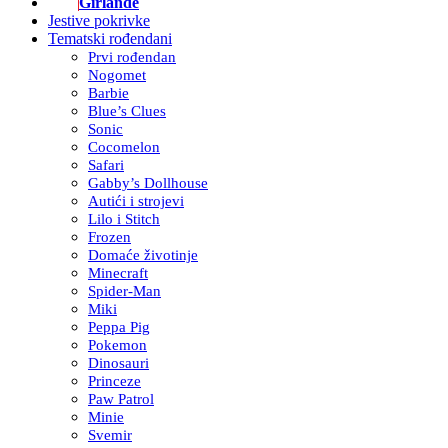
Girlande
Jestive pokrivke
Tematski rođendani
Prvi rođendan
Nogomet
Barbie
Blue’s Clues
Sonic
Cocomelon
Safari
Gabby’s Dollhouse
Autići i strojevi
Lilo i Stitch
Frozen
Domaće životinje
Minecraft
Spider-Man
Miki
Peppa Pig
Pokemon
Dinosauri
Princeze
Paw Patrol
Minie
Svemir