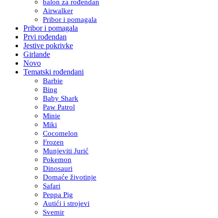
balon za rođendan
Airwalker
Pribor i pomagala
Pribor i pomagala
Prvi rođendan
Jestive pokrivke
Girlande
Novo
Tematski rođendani
Barbie
Bing
Baby Shark
Paw Patrol
Minie
Miki
Cocomelon
Frozen
Munjeviti Jurić
Pokemon
Dinosauri
Domaće životinje
Safari
Peppa Pig
Autići i strojevi
Svemir