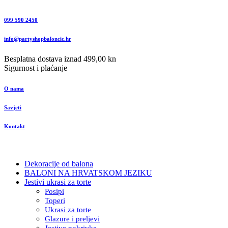
099 590 2450
info@partyshopbaloncic.hr
Besplatna dostava iznad 499,00 kn
Sigurnost i plaćanje
O nama
Savjeti
Kontakt
Dekoracije od balona
BALONI NA HRVATSKOM JEZIKU
Jestivi ukrasi za torte
Posipi
Toperi
Ukrasi za torte
Glazure i preljevi
Jestive pokrivke