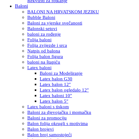
Rekviziti za fotkanje
Baloni
BALONI NA HRVATSKOM JEZIKU
Bubble Baloni
Baloni za vjerske svečanosti
Balonski setovi
baloni za rođenje
Folija baloni
Folija zvijezde i srca
Natpis od balona
Folija balon figura
baloni na štapiću
Latex baloni
Baloni za Modeliranje
Latex balon G30
Latex balon 12″
Latex balon ogledalo 12″
Latex baloni 10″
Latex balon 5″
Latex baloni s tiskom
Baloni za djevojačku i momačku
Baloni za promociju
Balon folija okrugli s motivima
Balon brojevi
Balon broj samostojeći