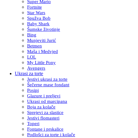
Super Mario
Fortnite
Star Wars
Spužva Bob
Baby Shark
Šumske životinje
Bing
Munjeviti Jurić
Betmen
Maša i Medvjed
LOL
My Little Pony
Avengers
Ukrasi za torte
Jestivi ukrasi za torte
Šečerne mase fondant
Posipi
Glazure i preljevi
Ukrasi od marcipana
Boja za kolače
Sprejevi za slastice
Jestivi flomasteri
Toperi
Fontane i prskalice
Podlošci za torte i kolače