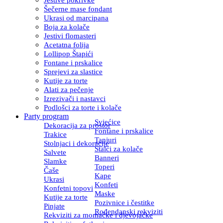
Šečerne mase fondant
Ukrasi od marcipana
Boja za kolače
Jestivi flomasteri
Acetatna folija
Lollipop Štapići
Fontane i prskalice
Sprejevi za slastice
Kutije za torte
Alati za pečenje
Izrezivači i nastavci
Podlošci za torte i kolače
Party program
Svjećice
Dekoracija za prostor
Fontane i prskalice
Trakice
Tanjuri
Stolnjaci i dekoracije
Stalci za kolače
Salvete
Banneri
Slamke
Toperi
Čaše
Kape
Ukrasi
Konfeti
Konfetni topovi
Maske
Kutije za torte
Pozivnice i čestitke
Pinjate
Rođendanski rekviziti
Rekviziti za momačke i djevojačke