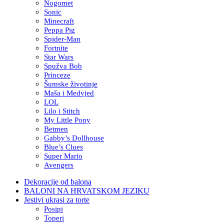
Nogomet
Sonic
Minecraft
Peppa Pig
Spider-Man
Fortnite
Star Wars
Spužva Bob
Princeze
Šumske životinje
Maša i Medvjed
LOL
Lilo i Stitch
My Little Pony
Betmen
Gabby’s Dollhouse
Blue’s Clues
Super Mario
Avengers
Dekoracije od balona
BALONI NA HRVATSKOM JEZIKU
Jestivi ukrasi za torte
Posipi
Toperi