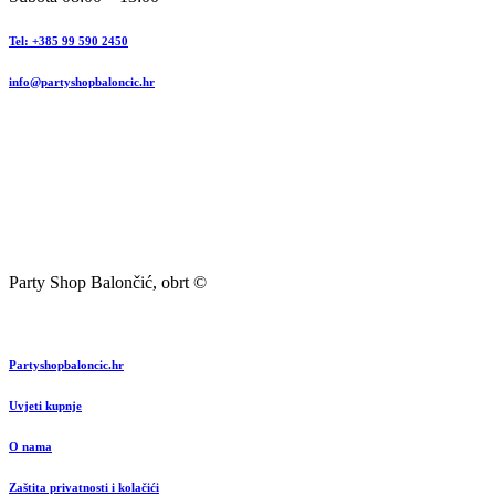
Tel: +385 99 590 2450
info@partyshopbaloncic.hr
Party Shop Balončić, obrt ©
Partyshopbaloncic.hr
Uvjeti kupnje
O nama
Zaštita privatnosti i kolačići