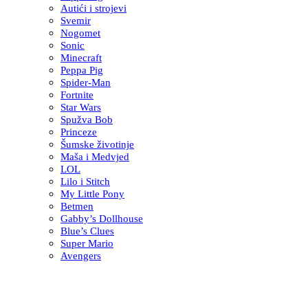
Autići i strojevi
Svemir
Nogomet
Sonic
Minecraft
Peppa Pig
Spider-Man
Fortnite
Star Wars
Spužva Bob
Princeze
Šumske životinje
Maša i Medvjed
LOL
Lilo i Stitch
My Little Pony
Betmen
Gabby’s Dollhouse
Blue’s Clues
Super Mario
Avengers