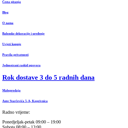
Česta pitanja
Blog
O nama
Balonske dekoracije i uređenje
Uvjeti kupnje
Pravila privatnosti
Jednostrani raskid ugovora
Rok dostave 3 do 5 radnih dana
Maloprodaja
Ante Starčevića 5-A, Koprivnica
Radno vrijeme:
Ponedjeljak-petak 09:00 – 19:00
Subota 08:00 – 13:00