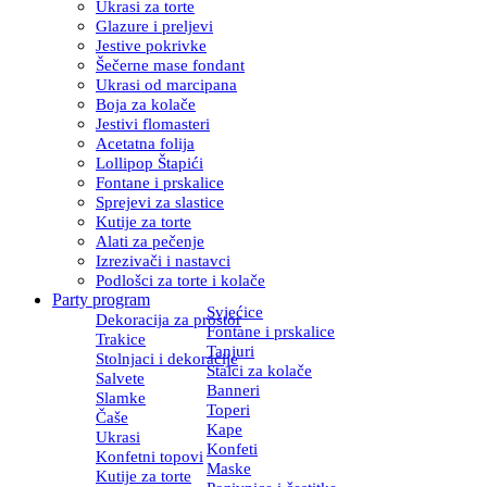
Ukrasi za torte
Glazure i preljevi
Jestive pokrivke
Šečerne mase fondant
Ukrasi od marcipana
Boja za kolače
Jestivi flomasteri
Acetatna folija
Lollipop Štapići
Fontane i prskalice
Sprejevi za slastice
Kutije za torte
Alati za pečenje
Izrezivači i nastavci
Podlošci za torte i kolače
Party program
Svjećice
Dekoracija za prostor
Fontane i prskalice
Trakice
Tanjuri
Stolnjaci i dekoracije
Stalci za kolače
Salvete
Banneri
Slamke
Toperi
Čaše
Kape
Ukrasi
Konfeti
Konfetni topovi
Maske
Kutije za torte