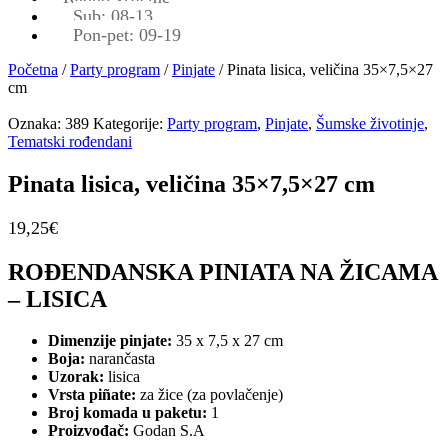
Sub: 08-13
Pon-pet: 09-19
Početna
/
Party program
/
Pinjate
/ Pinata lisica, veličina 35×7,5×27
cm
Oznaka:
389
Kategorije:
Party program
,
Pinjate
,
Šumske životinje
,
Tematski rođendani
Pinata lisica, veličina 35×7,5×27 cm
19,25
€
ROĐENDANSKA PINIATA NA ŽICAMA
– LISICA
Dimenzije pinjate:
35 x 7,5 x 27 cm
Boja:
narančasta
Uzorak:
lisica
Vrsta piñate:
za žice (za povlačenje)
Broj komada u paketu:
1
Proizvođač:
Godan S.A