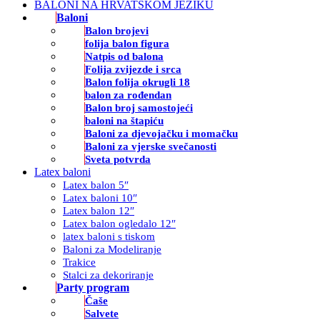
BALONI NA HRVATSKOM JEZIKU
Baloni
Balon brojevi
folija balon figura
Natpis od balona
Folija zvijezde i srca
Balon folija okrugli 18
balon za rođendan
Balon broj samostojeći
baloni na štapiću
Baloni za djevojačku i momačku
Baloni za vjerske svečanosti
Sveta potvrda
Latex baloni
Latex balon 5″
Latex baloni 10″
Latex balon 12″
Latex balon ogledalo 12″
latex baloni s tiskom
Baloni za Modeliranje
Trakice
Stalci za dekoriranje
Party program
Čaše
Salvete