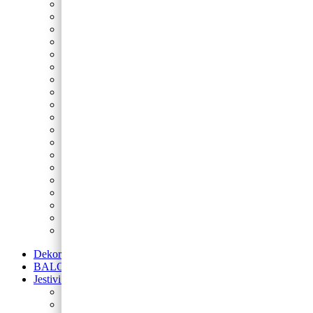
Nogomet
Sonic
Minecraft
Peppa Pig
Spider-Man
Fortnite
Star Wars
Spužva Bob
Princeze
Šumske životinje
Maša i Medvjed
LOL
Lilo i Stitch
My Little Pony
Betmen
Gabby’s Dollhouse
Blue’s Clues
Super Mario
Avengers
Dekoracije od balona
BALONI NA HRVATSKOM JEZIKU
Jestivi ukrasi za torte
Posipi
Toperi