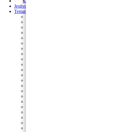
Girlande
Jestive pokrivke
Tematski rođendani
Prvi rođendan
Nogomet
Barbie
Blue’s Clues
Sonic
Cocomelon
Safari
Gabby’s Dollhouse
Autići i strojevi
Lilo i Stitch
Frozen
Domaće životinje
Minecraft
Spider-Man
Miki
Peppa Pig
Pokemon
Dinosauri
Princeze
Paw Patrol
Minie
Svemir