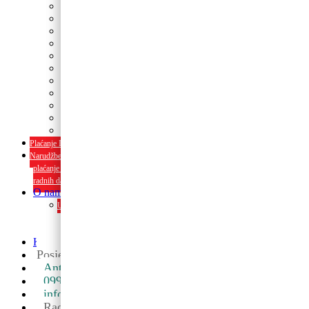
Tanjuri
Slamke
Stolnjaci i dekoracije
Pozivnice i čestitke
Banneri
Kape
Pinjate
Rođendanski rekviziti
Konfetni topovi
Rekviziti za momačke i djevojačke
rođendanski rekviziti
Plaćanje Internet bankarstvom i pouzećem
Narudžbe napravljene do 12:00 sati šaljemo isti radni dan, Dostava iznosi 5€
plaćanje pouzećem može se razlikovati ovisno o mjestu. Vrijeme dostave je 3 do 5
radnih dana.
O nama
Upoznaj nas ili posjeti u trgovini. Osim proizvoda nudimo i usluge
dekoriranja interijera i eksterija te najam popratne opreme
O nama
Kontakt
Posjetite nas u maloprodaji
Ante Starčevića 5A, Koprivnica ->
099 590 2450
info@partyshopbaloncic.hr
Radno vrijeme