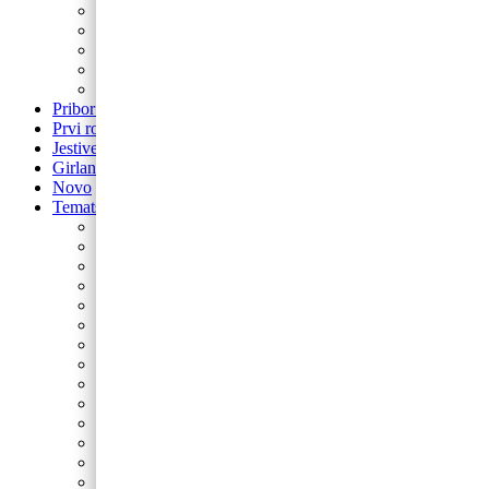
Balon brojevi
Balon broj samostojeći
balon za rođendan
Airwalker
Pribor i pomagala
Pribor i pomagala
Prvi rođendan
Jestive pokrivke
Girlande
Novo
Tematski rođendani
Barbie
Bing
Baby Shark
Paw Patrol
Minie
Miki
Cocomelon
Frozen
Munjeviti Jurić
Pokemon
Dinosauri
Domaće životinje
Safari
Peppa Pig