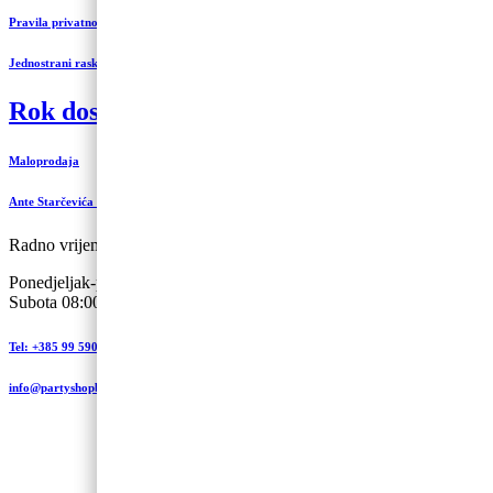
Pravila privatnosti
Jednostrani raskid ugovora
Rok dostave 3 do 5 radnih dana
Maloprodaja
Ante Starčevića 5-A, Koprivnica
Radno vrijeme:
Ponedjeljak-petak 09:00 – 19:00
Subota 08:00 – 13:00
Tel: +385 99 590 2450
info@partyshopbaloncic.hr