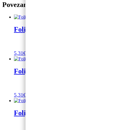
Povezani proizvodi
Folija balon dinosaur
5,31
€
Dodaj u košaricu
Folijski balon Pony
5,31
€
Dodaj u košaricu
Folijski balon Mr&Mrs 45cm