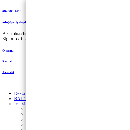
099 590 2450
info@partyshopbaloncic.hr
Besplatna dostava iznad 499,00 kn
Sigurnost i plaćanje
O nama
Savjeti
Kontakt
Dekoracije od balona
BALONI NA HRVATSKOM JEZIKU
Jestivi ukrasi za torte
Posipi
Toperi
Ukrasi za torte
Glazure i preljevi
Jestive pokrivke