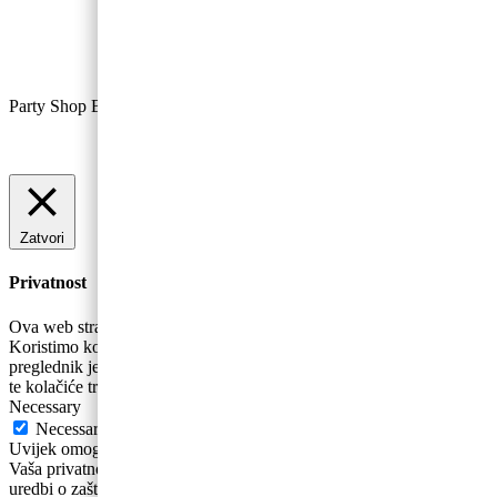
Party Shop Baloncic, obrt ©
Zatvori
Privatnost
Ova web stranica koristi kolačiće za poboljšanje vašeg iskustva.
Koristimo kolačiće koji se prema potrebi pohranjuju se na vaš
preglednik jer su bitni za rad osnovnih funkcionalnosti web stranice
te kolačiće trećih strana koji nam pomažu u analizira
...
Necessary
Necessary
Uvijek omogućeno
Vaša privatnost i osobni podaci su nam bitni. Sukladno novoj Općoj
uredbi o zaštiti podataka ažurirali smo naša Pravila privatnosti .