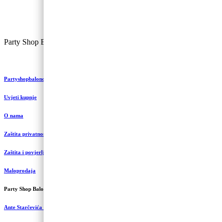
Party Shop Balončić, obrt ©
Partyshopbaloncic.hr
Uvjeti kupnje
O nama
Zaštita privatnosti i kolačići
Zaštita i povjerljivost podataka
Maloprodaja
Party Shop Balončić, obrt
Ante Starčevića 5A, Koprivnica