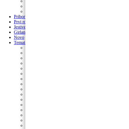
balon za rođendan
Airwalker
Pribor i pomagala
Pribor i pomagala
Prvi rođendan
Jestive pokrivke
Girlande
Novo
Tematski rođendani
Barbie
Bing
Baby Shark
Paw Patrol
Minie
Miki
Cocomelon
Frozen
Munjeviti Jurić
Pokemon
Dinosauri
Domaće životinje
Safari
Peppa Pig
Autići i strojevi
Svemir