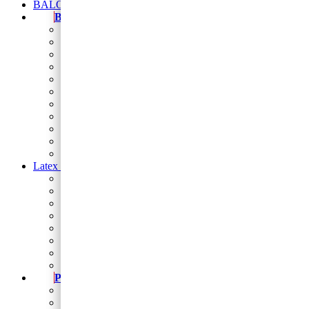
BALONI NA HRVATSKOM JEZIKU
Baloni
Balon brojevi
folija balon figura
Natpis od balona
Folija zvijezde i srca
Balon folija okrugli 18
balon za rođendan
Balon broj samostojeći
baloni na štapiću
Baloni za djevojačku i momačku
Baloni za vjerske svečanosti
Sveta potvrda
Latex baloni
Latex balon 5″
Latex baloni 10″
Latex balon 12″
Latex balon ogledalo 12″
latex baloni s tiskom
Baloni za Modeliranje
Trakice
Stalci za dekoriranje
Party program
Čaše
Salvete