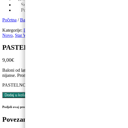
Sub: 08-13
Pon-pet: 09-19
Početna
/
Baloni
/
Latex baloni
/ PASTELNO CRNA 07, 100kom
Kategorije:
Baloni
,
Betmen
,
Latex baloni
,
Latex baloni 10"
,
Miki
,
Novo
,
Star Wars
,
Svemir
PASTELNO CRNA 07, 100kom
9,00
€
Baloni od lateksa klasičnog oblika. Jednobojne, pastelne
nijanse. Promjer 25 cm
PASTELNO CRNA 07, 100kom količina
Dodaj u košaricu
Podjeli ovaj proizvod na društvenim mrežama
Povezani proizvodi