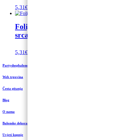
5,31
€
Dodaj u košaricu
Folijski balon Jagodica Bobica oblik
srca crveni 45cm
5,31
€
Dodaj u košaricu
Partyshopbaloncic.hr
Web trgovina
Česta pitanja
Blog
O nama
Balonske dekoracije i uređenje
Uvjeti kupnje